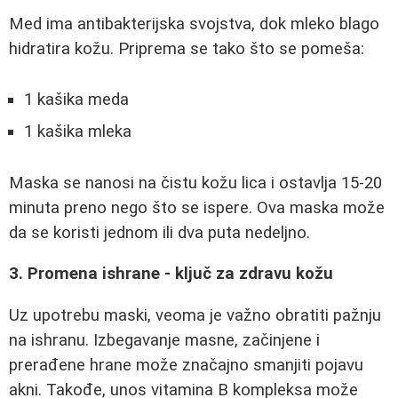
Med ima antibakterijska svojstva, dok mleko blago
hidratira kožu. Priprema se tako što se pomeša:
1 kašika meda
1 kašika mleka
Maska se nanosi na čistu kožu lica i ostavlja 15-20
minuta preno nego što se ispere. Ova maska može
da se koristi jednom ili dva puta nedeljno.
3. Promena ishrane - ključ za zdravu kožu
Uz upotrebu maski, veoma je važno obratiti pažnju
na ishranu. Izbegavanje masne, začinjene i
prerađene hrane može značajno smanjiti pojavu
akni. Takođe, unos vitamina B kompleksa može