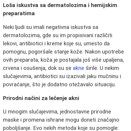
Loša iskustva sa dermatolozima i hemijskim
preparatima
Neki ljudi su imali negativna iskustva sa
dermatolozima, gde su im propisivani različiti
lekovi, antibiotici i kreme koje su, umesto da
pomognu, pogoršale stanje kože. Nakon upotrebe
ovih preparata, koža je postajala još više upaljena,
crvena i osušenja, dok su se
akne
širile. U nekim
slučajevima, antibiotici su izazivali jaku mučninu i
povraćanje, što je dodatno otežavalo situaciju.
Prirodni načini za lečenje akni
U mnogim slučajevima, jednostavne prirodne
maske i promena ishrane mogu doneti značajno
poboljšanje. Evo nekih metoda koje su pomogle: