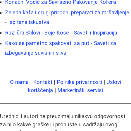
Konačni Vodič za Savršeno Pakovanje Kofera
Zelena kafa i drugi prirodni preparati za mršavljenje
- Ispitana iskustva
Različiti Stilovi i Boje Kose - Saveti i Inspiracija
Kako se pametno spakovati za put - Saveti za
izbegavanje suvišnih stvari
O nama
|
Kontakt
|
Politika privatnosti
|
Uslovi
korišćenja
|
Marketinški servisi
Urednici i autori ne preuzimaju nikakvu odgovornost
za bilo kakve greške ili propuste u sadržaju ovog