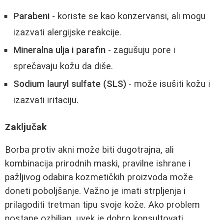
Parabeni
- koriste se kao konzervansi, ali mogu
izazvati alergijske reakcije.
Mineralna ulja i parafin
- zagušuju pore i
sprečavaju kožu da diše.
Sodium lauryl sulfate (SLS)
- može isušiti kožu i
izazvati iritaciju.
Zaključak
Borba protiv akni može biti dugotrajna, ali
kombinacija prirodnih maski, pravilne ishrane i
pažljivog odabira kozmetičkih proizvoda može
doneti poboljšanje. Važno je imati strpljenja i
prilagoditi tretman tipu svoje kože. Ako problem
postane ozbiljan, uvek je dobro konsultovati