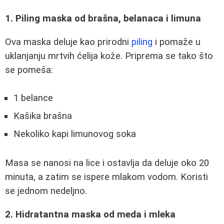
1. Piling maska od brašna, belanaca i limuna
Ova maska deluje kao prirodni
piling
i pomaže u
uklanjanju mrtvih ćelija kože. Priprema se tako što
se pomeša:
1 belance
Kašika brašna
Nekoliko kapi limunovog soka
Masa se nanosi na lice i ostavlja da deluje oko 20
minuta, a zatim se ispere mlakom vodom. Koristi
se jednom nedeljno.
2. Hidratantna maska od meda i mleka