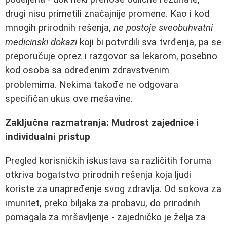
drugi nisu primetili značajnije promene. Kao i kod
mnogih prirodnih rešenja,
ne postoje sveobuhvatni
medicinski dokazi
koji bi potvrdili sva tvrđenja, pa se
preporučuje oprez i razgovor sa lekarom, posebno
kod osoba sa određenim zdravstvenim
problemima. Nekima takođe ne odgovara
specifičan ukus ove mešavine.
Zaključna razmatranja: Mudrost zajednice i
individualni pristup
Pregled korisničkih iskustava sa različitih foruma
otkriva bogatstvo prirodnih rešenja koja ljudi
koriste za unapređenje svog zdravlja. Od sokova za
imunitet, preko biljaka za probavu, do prirodnih
pomagala za mršavljenje - zajedničko je želja za