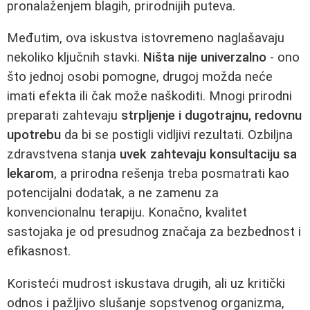
pronalaženjem blagih, prirodnijih puteva.
Međutim, ova iskustva istovremeno naglašavaju
nekoliko ključnih stavki.
Ništa nije univerzalno
- ono
što jednoj osobi pomogne, drugoj možda neće
imati efekta ili čak može naškoditi. Mnogi prirodni
preparati zahtevaju
strpljenje i dugotrajnu, redovnu
upotrebu
da bi se postigli vidljivi rezultati. Ozbiljna
zdravstvena stanja
uvek zahtevaju konsultaciju sa
lekarom
, a prirodna rešenja treba posmatrati kao
potencijalni dodatak, a ne zamenu za
konvencionalnu terapiju. Konačno, kvalitet
sastojaka je od presudnog značaja za bezbednost i
efikasnost.
Koristeći mudrost iskustava drugih, ali uz kritički
odnos i pažljivo slušanje sopstvenog organizma,