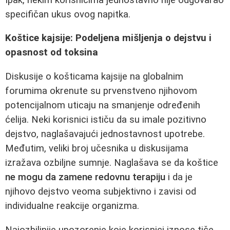
specifičan ukus ovog napitka.
Koštice kajsije: Podeljena mišljenja o dejstvu i
opasnost od toksina
Diskusije o košticama kajsije na globalnim
forumima okrenute su prvenstveno njihovom
potencijalnom uticaju na smanjenje određenih
ćelija. Neki korisnici ističu da su imale pozitivno
dejstvo, naglašavajući jednostavnost upotrebe.
Međutim, veliki broj učesnika u diskusijama
izražava ozbiljne sumnje. Naglašava se da koštice
ne mogu da zamene redovnu terapiju
i da je
njihovo dejstvo veoma subjektivno i zavisi od
individualne reakcije organizma.
Najozbiljnije upozorenje koje korisnici iznose tiče