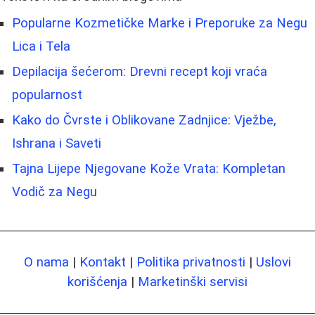
Popularne Kozmetičke Marke i Preporuke za Negu
Lica i Tela
Depilacija šećerom: Drevni recept koji vraća
popularnost
Kako do Čvrste i Oblikovane Zadnjice: Vježbe,
Ishrana i Saveti
Tajna Lijepe Njegovane Kože Vrata: Kompletan
Vodič za Negu
O nama
|
Kontakt
|
Politika privatnosti
|
Uslovi
korišćenja
|
Marketinški servisi