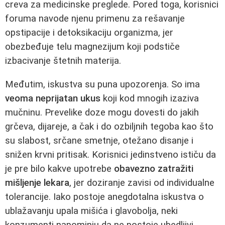
creva za medicinske preglede. Pored toga, korisnici
foruma navode njenu primenu za rešavanje
opstipacije i detoksikaciju organizma, jer
obezbeđuje telu magnezijum koji podstiče
izbacivanje štetnih materija.
Međutim, iskustva su puna upozorenja. So ima
veoma neprijatan ukus
koji kod mnogih izaziva
mučninu. Prevelike doze mogu dovesti do jakih
grčeva, dijareje, a čak i do ozbiljnih tegoba kao što
su slabost, srčane smetnje, otežano disanje i
snižen krvni pritisak. Korisnici jedinstveno ističu da
je pre bilo kakve upotrebe
obavezno zatražiti
mišljenje lekara
, jer doziranje zavisi od individualne
tolerancije. Iako postoje anegdotalna iskustva o
ublažavanju upala mišića i glavobolja, neki
konzumenti napominju da ne postoje ubedljivi