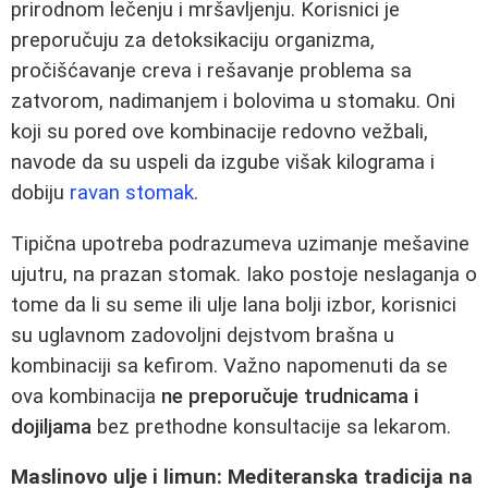
prirodnom lečenju i mršavljenju. Korisnici je
preporučuju za detoksikaciju organizma,
pročišćavanje creva i rešavanje problema sa
zatvorom, nadimanjem i bolovima u stomaku. Oni
koji su pored ove kombinacije redovno vežbali,
navode da su uspeli da izgube višak kilograma i
dobiju
ravan stomak
.
Tipična upotreba podrazumeva uzimanje mešavine
ujutru, na prazan stomak. Iako postoje neslaganja o
tome da li su seme ili ulje lana bolji izbor, korisnici
su uglavnom zadovoljni dejstvom brašna u
kombinaciji sa kefirom. Važno napomenuti da se
ova kombinacija
ne preporučuje trudnicama i
dojiljama
bez prethodne konsultacije sa lekarom.
Maslinovo ulje i limun: Mediteranska tradicija na