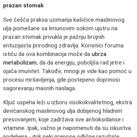
prazan stomak
Sve češća praksa uzimanja kašičice maslinovog
ulja pomešane sa limunovim sokom ujutru na
prazan stomak privukla je pažnju brojnih
entuzijasta prirodnog zdravlja. Korisnici foruma
ističu da ova kombinacija može da
ubrza
metabolizam
, da da energiju, poboljša rad jetre i
ojača imunitet. Takođe, mnogi je vide kao pomoć u
procesu mršavljenja, gde postepeno doprinosi
sagorevanju masnih naslaga.
Ključ uspeha leži u izboru visokokvalitetnog, ekstra
devičanskog maslinovog ulja dobijenog hladnim
presovanjem, koje zadržava sve antioksidanse i
vitamine. Ipak, važno je napomenuti da su iskustva
podeljena - dok neki prenose odlične rezultate,