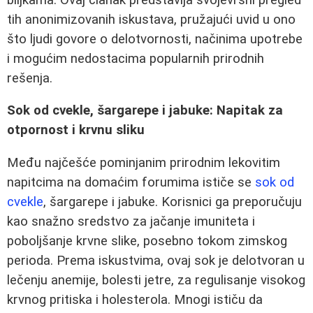
tih anonimizovanih iskustava, pružajući uvid u ono
što ljudi govore o delotvornosti, načinima upotrebe
i mogućim nedostacima popularnih prirodnih
rešenja.
Sok od cvekle, šargarepe i jabuke: Napitak za
otpornost i krvnu sliku
Među najčešće pominjanim prirodnim lekovitim
napitcima na domaćim forumima ističe se
sok od
cvekle
, šargarepe i jabuke. Korisnici ga preporučuju
kao snažno sredstvo za jačanje imuniteta i
poboljšanje krvne slike, posebno tokom zimskog
perioda. Prema iskustvima, ovaj sok je delotvoran u
lečenju anemije, bolesti jetre, za regulisanje visokog
krvnog pritiska i holesterola. Mnogi ističu da