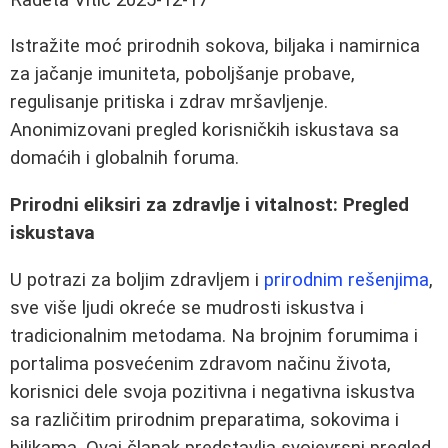
Istražite moć prirodnih sokova, biljaka i namirnica
za jačanje imuniteta, poboljšanje probave,
regulisanje pritiska i zdrav mršavljenje.
Anonimizovani pregled korisničkih iskustava sa
domaćih i globalnih foruma.
Prirodni eliksiri za zdravlje i vitalnost: Pregled
iskustava
U potrazi za boljim zdravljem i
prirodnim rešenjima
,
sve više ljudi okreće se mudrosti iskustva i
tradicionalnim metodama. Na brojnim forumima i
portalima posvećenim zdravom načinu života,
korisnici dele svoja pozitivna i negativna iskustva
sa različitim prirodnim preparatima, sokovima i
biljkama. Ovaj članak predstavlja svojevrsni pregled