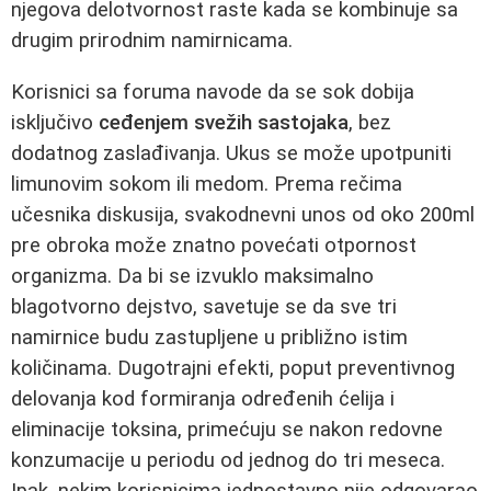
njegova delotvornost raste kada se kombinuje sa
drugim prirodnim namirnicama.
Korisnici sa foruma navode da se sok dobija
isključivo
ceđenjem svežih sastojaka
, bez
dodatnog zaslađivanja. Ukus se može upotpuniti
limunovim sokom ili medom. Prema rečima
učesnika diskusija, svakodnevni unos od oko 200ml
pre obroka može znatno povećati otpornost
organizma. Da bi se izvuklo maksimalno
blagotvorno dejstvo, savetuje se da sve tri
namirnice budu zastupljene u približno istim
količinama. Dugotrajni efekti, poput preventivnog
delovanja kod formiranja određenih ćelija i
eliminacije toksina, primećuju se nakon redovne
konzumacije u periodu od jednog do tri meseca.
Ipak, nekim korisnicima jednostavno nije odgovarao