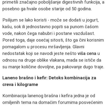
primetili značajno poboljšanje digestivnih funkcija, a
posebno ga hvale osobe starije od 50 godina.
Psilijum se lako koristi - može se dodati u jogurt,
kašu, sok ili jednostavno popiti sa punom čašom
vode, nakon čega nabubri i postane vazdušast.
Pored toga, daje osećaj sitosti, što ga čini korisnim
pomagalom u procesu mršavljenja. Glavni
nedostatak koji se navodi jeste nešto
viša cena
u
odnosu na druge oblike vlakana, mada se ističe da
su manje količine dovoljne, pa pakovanje dugo traje.
Laneno brašno i kefir: Detoks kombinacija za
creva i kilograme
Kombinacija lanenog brašna i kefira jedna je od
omiljenih tema na domaćim forumima posvećenim