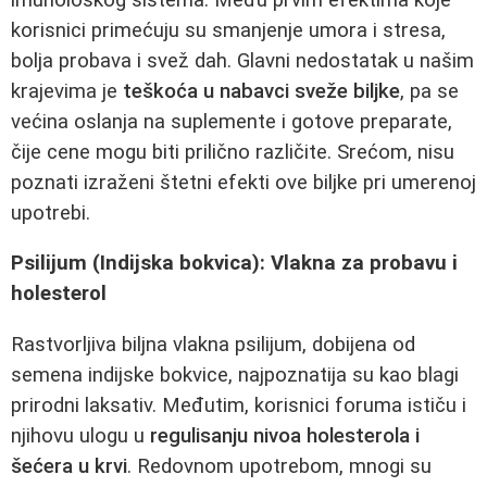
korisnici primećuju su smanjenje umora i stresa,
bolja probava i svež dah. Glavni nedostatak u našim
krajevima je
teškoća u nabavci sveže biljke
, pa se
većina oslanja na suplemente i gotove preparate,
čije cene mogu biti prilično različite. Srećom, nisu
poznati izraženi štetni efekti ove biljke pri umerenoj
upotrebi.
Psilijum (Indijska bokvica): Vlakna za probavu i
holesterol
Rastvorljiva biljna vlakna psilijum, dobijena od
semena indijske bokvice, najpoznatija su kao blagi
prirodni laksativ. Međutim, korisnici foruma ističu i
njihovu ulogu u
regulisanju nivoa holesterola i
šećera u krvi
. Redovnom upotrebom, mnogi su