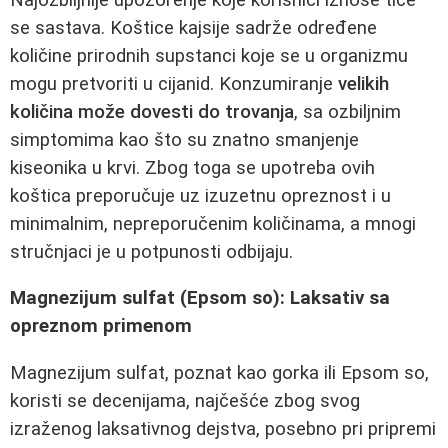
se sastava. Koštice kajsije sadrže određene
količine prirodnih supstanci koje se u organizmu
mogu pretvoriti u cijanid. Konzumiranje
velikih
količina može dovesti do trovanja
, sa ozbiljnim
simptomima kao što su znatno smanjenje
kiseonika u krvi. Zbog toga se upotreba ovih
koštica preporučuje uz izuzetnu opreznost i u
minimalnim, nepreporučenim količinama, a mnogi
stručnjaci je u potpunosti odbijaju.
Magnezijum sulfat (Epsom so): Laksativ sa
opreznom primenom
Magnezijum sulfat, poznat kao gorka ili Epsom so,
koristi se decenijama, najčešće zbog svog
izraženog laksativnog dejstva, posebno pri pripremi