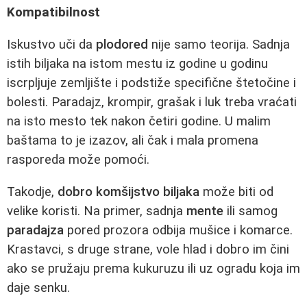
Kompatibilnost
Iskustvo uči da
plodored
nije samo teorija. Sadnja
istih biljaka na istom mestu iz godine u godinu
iscrpljuje zemljište i podstiže specifične štetočine i
bolesti. Paradajz, krompir, grašak i luk treba vraćati
na isto mesto tek nakon četiri godine. U malim
baštama to je izazov, ali čak i mala promena
rasporeda može pomoći.
Takodje,
dobro komšijstvo biljaka
može biti od
velike koristi. Na primer, sadnja
mente
ili samog
paradajza
pored prozora odbija mušice i komarce.
Krastavci, s druge strane, vole hlad i dobro im čini
ako se pružaju prema kukuruzu ili uz ogradu koja im
daje senku.