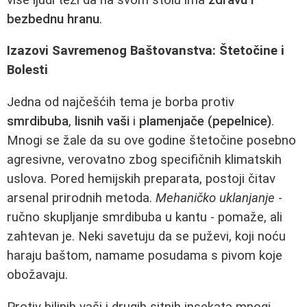
bezbednu hranu
.
Izazovi Savremenog Baštovanstva: Štetočine i
Bolesti
Jedna od najčešćih tema je borba protiv
smrdibuba
,
lisnih vaši
i
plamenjače (pepelnice)
.
Mnogi se žale da su ove godine štetočine posebno
agresivne, verovatno zbog specifičnih klimatskih
uslova. Pored hemijskih preparata, postoji čitav
arsenal prirodnih metoda.
Mehaničko uklanjanje
-
ručno skupljanje smrdibuba u kantu - pomaže, ali
zahtevan je. Neki savetuju da se puževi, koji noću
haraju baštom, namame posudama s pivom koje
obožavaju.
Protiv biljnih vaši i drugih sitnih insekata mnogi