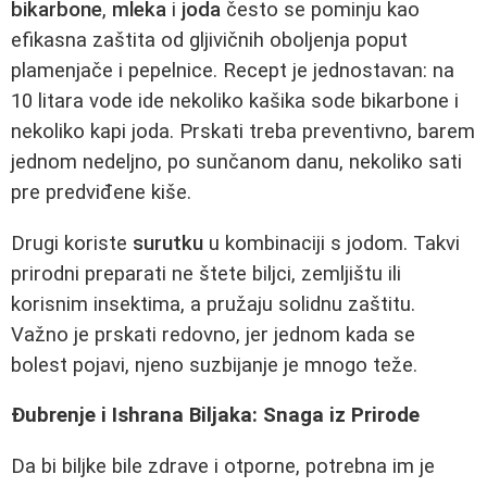
bikarbone
,
mleka
i
joda
često se pominju kao
efikasna zaštita od gljivičnih oboljenja poput
plamenjače i pepelnice. Recept je jednostavan: na
10 litara vode ide nekoliko kašika sode bikarbone i
nekoliko kapi joda. Prskati treba preventivno, barem
jednom nedeljno, po sunčanom danu, nekoliko sati
pre predviđene kiše.
Drugi koriste
surutku
u kombinaciji s jodom. Takvi
prirodni preparati ne štete biljci, zemljištu ili
korisnim insektima, a pružaju solidnu zaštitu.
Važno je prskati redovno, jer jednom kada se
bolest pojavi, njeno suzbijanje je mnogo teže.
Đubrenje i Ishrana Biljaka: Snaga iz Prirode
Da bi biljke bile zdrave i otporne, potrebna im je