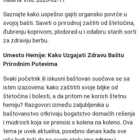
Saznajte kako uspešno gajiti organsko povrće u
svojoj bašti. Saveti o prirodnoj zaštiti od štetočina,
đubrenju koprivom, plodored-u i odabiru starih sorti
za zdraviju berbu.
Umesto Hemije: Kako Uzgajati Zdravu Baštu
Prirodnim Putevima
Svaki početnik ili iskusni baštovan suočava se sa
istim izazovima: kako zaštititi svoje biljke od
štetočina i bolesti, a da pritom ne koristi štetnu
hemiju? Razgovori između zaljubljenika u
baštovanstvo otkrivaju bogatstvo domaćih rešenja
i mudrosti koja se prenosi s kolena na koleno. Ova
tema je uvek aktuelna, posebno danas kada sve
više ljudi teži da na svom stolu ima
zdravu i