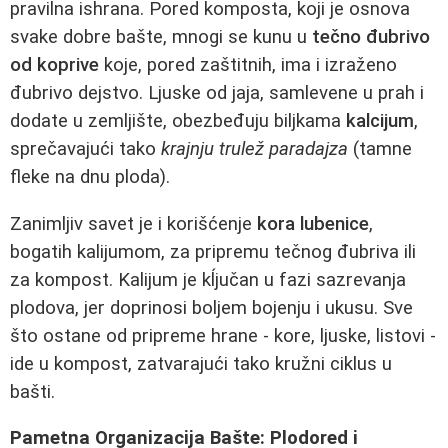
pravilna ishrana. Pored komposta, koji je osnova
svake dobre bašte, mnogi se kunu u
tečno đubrivo
od koprive
koje, pored zaštitnih, ima i izraženo
đubrivo dejstvo. Ljuske od jaja, samlevene u prah i
dodate u zemljište, obezbeđuju biljkama
kalcijum
,
sprečavajući tako
krajnju trulež paradajza
(tamne
fleke na dnu ploda).
Zanimljiv savet je i korišćenje
kora lubenice
,
bogatih kalijumom, za pripremu tečnog đubriva ili
za kompost. Kalijum je kĺjučan u fazi sazrevanja
plodova, jer doprinosi boljem bojenju i ukusu. Sve
što ostane od pripreme hrane - kore, ljuske, listovi -
ide u kompost, zatvarajući tako kružni ciklus u
bašti.
Pametna Organizacija Bašte: Plodored i