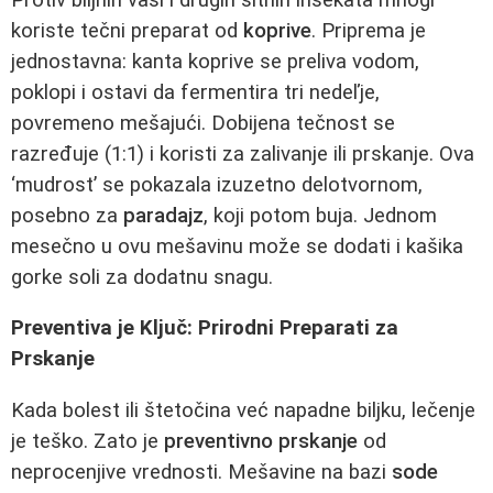
koriste tečni preparat od
koprive
. Priprema je
jednostavna: kanta koprive se preliva vodom,
poklopi i ostavi da fermentira tri nedeľje,
povremeno mešajući. Dobijena tečnost se
razređuje (1:1) i koristi za zalivanje ili prskanje. Ova
‘mudrost’ se pokazala izuzetno delotvornom,
posebno za
paradajz
, koji potom buja. Jednom
mesečno u ovu mešavinu može se dodati i kašika
gorke soli za dodatnu snagu.
Preventiva je Ključ: Prirodni Preparati za
Prskanje
Kada bolest ili štetočina već napadne biljku, lečenje
je teško. Zato je
preventivno prskanje
od
neprocenjive vrednosti. Mešavine na bazi
sode