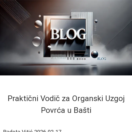
Praktični Vodič za Organski Uzgoj
Povrća u Bašti
Radeta Vitić
2026-02-17