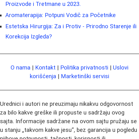
Proizvode i Tretmane u 2023.
Aromaterapija: Potpuni Vodič za Početnike
Estetska Hirurgija: Za i Protiv - Prirodno Starenje ili
Korekcija Izgleda?
O nama
|
Kontakt
|
Politika privatnosti
|
Uslovi
korišćenja
|
Marketinški servisi
Urednici i autori ne preuzimaju nikakvu odgovornost
za bilo kakve greške ili propuste u sadržaju ovog
sajta. Informacije sadržane na ovom sajtu pružaju se
u stanju „takvom kakve jesu“, bez garancija u pogledu
njihove potpunosti, tačnosti, korisnosti ili