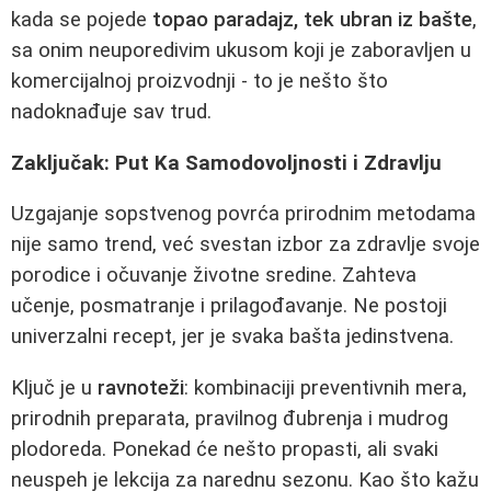
kada se pojede
topao paradajz, tek ubran iz bašte
,
sa onim neuporedivim ukusom koji je zaboravljen u
komercijalnoj proizvodnji - to je nešto što
nadoknađuje sav trud.
Zaključak: Put Ka Samodovoljnosti i Zdravlju
Uzgajanje sopstvenog povrća prirodnim metodama
nije samo trend, već svestan izbor za zdravlje svoje
porodice i očuvanje životne sredine. Zahteva
učenje, posmatranje i prilagođavanje. Ne postoji
univerzalni recept, jer je svaka bašta jedinstvena.
Ključ je u
ravnoteži
: kombinaciji preventivnih mera,
prirodnih preparata, pravilnog đubrenja i mudrog
plodoreda. Ponekad će nešto propasti, ali svaki
neuspeh je lekcija za narednu sezonu. Kao što kažu