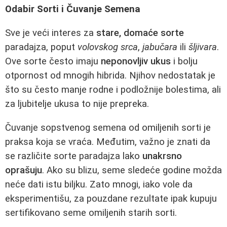
Odabir Sorti i Čuvanje Semena
Sve je veći interes za
stare, domaće sorte
paradajza, poput
volovskog srca
,
jabučara
ili
šljivara
.
Ove sorte često imaju
neponovljiv ukus
i bolju
otpornost od mnogih hibrida. Njihov nedostatak je
što su često manje rodne i podložnije bolestima, ali
za ljubitelje ukusa to nije prepreka.
Čuvanje sopstvenog semena od omiljenih sorti je
praksa koja se vraća. Međutim, važno je znati da
se različite sorte paradajza lako
unakrsno
oprašuju
. Ako su blizu, seme sledeće godine možda
neće dati istu biljku. Zato mnogi, iako vole da
eksperimentišu, za pouzdane rezultate ipak kupuju
sertifikovano seme omiljenih starih sorti.