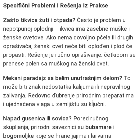
Specifični Problemi i Rešenja iz Prakse
Zašto tikvica žuti i otpada?
Često je problem u
nepotpunoj oplodnji. Tikvica ima zasebne muške i
ženske cvetove. Ako nema dovoljno pčela ili drugih
oprašivača, ženski cvet neće biti oplođen i plod će
propasti. Rešenje je ručno oprašivanje: četkicom se
prenese polen sa muškog na ženski cvet.
Mekani paradajz sa belim unutrašnjim delom?
To
može biti znak nedostatka kalijuma ili nepravilnog
zalivanja. Redovno đubrenje prirodnim preparatima
i ujednačena vlaga u zemljištu su kĺjučni.
Napad gusenica ili sovica?
Pored ručnog
skupljanja, prirodni saveznici su
bubamare
i
bogomoljke
које se hrane jajima i larvama