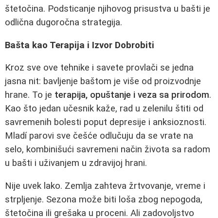
štetočina. Podsticanje njihovog prisustva u bašti je
odlična dugoročna strategija.
Bašta kao Terapija i Izvor Dobrobiti
Kroz sve ove tehnike i savete provlači se jedna
jasna nit: bavljenje baštom je više od proizvodnje
hrane. To je
terapija, opuštanje i veza sa prirodom
.
Kao što jedan učesnik kaže, rad u zelenilu štiti od
savremenih bolesti poput depresije i anksioznosti.
Mladí parovi sve češće odlučuju da se vrate na
selo, kombinišući savremeni način života sa radom
u bašti i uživanjem u zdravijoj hrani.
Nije uvek lako. Zemlja zahteva žrtvovanje, vreme i
strpljenje. Sezona može biti loša zbog nepogoda,
štetočina ili grešaka u proceni. Ali zadovoljstvo