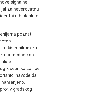
ihove signalne
cijal za neverovatnu
ligentnim biološkim
cenijama poznat.
zetna
ivnim kiseonikom za
onika pomešane sa
uliše i
nog kiseonika za lice
korisnici navode da
o nahranjeno.
 protiv gradskog