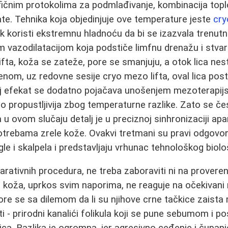
fičnim protokolima za podmlađivanje, kombinacija topl
te. Tehnika koja objedinjuje ove temperature jeste
cry
k koristi ekstremnu hladnoću da bi se izazvala trenutn
 vazodilatacijom koja podstiče limfnu drenažu i stvar
ta, koža se zateže, pore se smanjuju, a otok lica nes
m, uz redovne sesije cryo mezo lifta, oval lica postaj
aj efekat se dodatno pojačava unošenjem mezoterapijs
no propustljivija zbog temperaturne razlike. Zato se če
a u ovom slučaju detalj je u preciznoj sinhronizaciji apa
otrebama zrele kože. Ovakvi tretmani su pravi odgovor
igle i skalpela i predstavljaju vrhunac tehnološkog bio
parativnih procedura, ne treba zaboraviti ni na provere
koža, uprkos svim naporima, ne reaguje na očekivani n
e se sa dilemom da li su njihove crne tačkice zaista mi
 - prirodni kanalići folikula koji se pune sebumom i posta