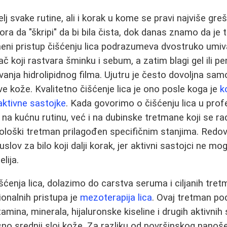
elj svake rutine, ali i korak u kome se pravi najviše gr
ra da "škripi" da bi bila čista, dok danas znamo da je
eni pristup čišćenju lica podrazumeva dvostruko umiv
tač koji rastvara šminku i sebum, a zatim blagi gel ili pe
anja hidrolipidnog filma. Ujutru je često dovoljna sa
ove kože. Kvalitetno čišćenje lica je ono posle koga je
k
aktivne sastojke
. Kada govorimo o čišćenju lica u pro
na kućnu rutinu, već i na dubinske tretmane koji se rad
biološki tretman prilagođen specifičnim stanjima. Redov
uslov za bilo koji dalji korak, jer aktivni sastojci ne mo
lija.
ćenja lica, dolazimo do carstva seruma i ciljanih tre
ionalnih pristupa je
mezoterapija lica
. Ovaj tretman p
amina, minerala, hijaluronske kiseline i drugih aktivnih
o srednji sloj kože. Za razliku od površinskog nanoš