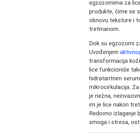
egzozomima za lice 
produkte, čime se s
obnovu teksture i t
tretmanom.
Dok su egzozomi za 
Uvođenjem
aktivno
transformacija kože
lice funkcioniše ta
hidratantnim serumi
mikrocirkulacija. Za
je nežna, neinvazivn
im je lice nakon tr
Redovno izlaganje b
smoga i stresa, ost