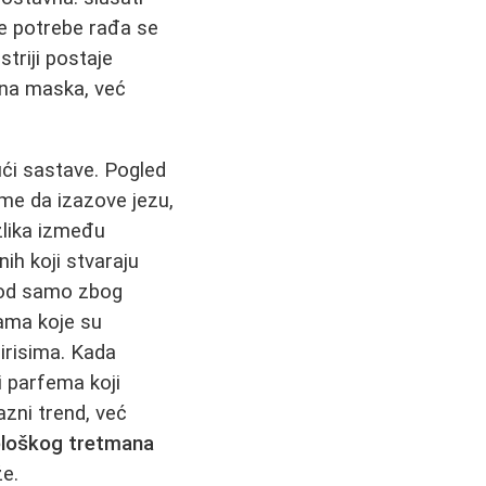
te potrebe rađa se
striji postaje
utna maska, već
ući sastave. Pogled
ume da izazove jezu,
zlika između
nih koji stvaraju
zvod samo zbog
lama koje su
irisima. Kada
 parfema koji
azni trend, već
ološkog tretmana
že.