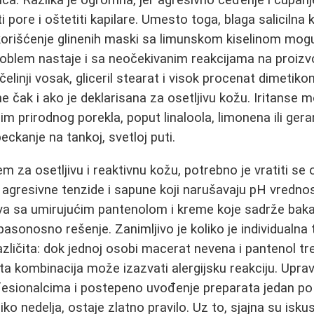
ica. Razlika je ogromna, jer agresivno ceđenje i čupan
 pore i oštetiti kapilare. Umesto toga, blaga salicilna k
 korišćenje glinenih maski sa limunskom kiselinom mog
Problem nastaje i sa neočekivanim reakcijama na proizv
elinji vosak, gliceril stearat i visok procenat dimetik
čak i ako je deklarisana za osetljivu kožu. Iritanse mo
m prirodnog porekla, poput linaloola, limonena ili geran
peckanje na tankoj, svetloj puti.
em za osetljivu i reaktivnu kožu, potrebno je vratiti s
ti agresivne tenzide i sapune koji narušavaju pH vredno
va sa umirujućim pantenolom i kreme koje sadrže baka
asonosno rešenje. Zanimljivo je koliko je individualna 
azličita: dok jednoj osobi macerat nevena i pantenol t
ta ta kombinacija može izazvati alergijsku reakciju. Upr
fesionalcima i postepeno uvođenje preparata jedan po 
 nedelja, ostaje zlatno pravilo. Uz to, sjajna su iskus