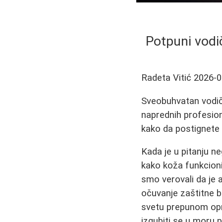
Potpuni vodi
Radeta Vitić
2026-0
Sveobuhvatan vodič
naprednih profesion
kako da postignete z
Kada je u pitanju n
kako koža funkcioni
smo verovali da je 
očuvanje zaštitne ba
svetu prepunom opre
izgubiti se u moru p