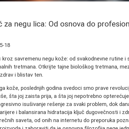
č za negu lica: Od osnova do profesion
5-18
 kroz savremenu negu kože: od svakodnevne rutine i 
alnih tretmana. Otkrijte tajne biološkog tretmana, mezo
drav i blistav ten.
ega kože, poslednjih godina svedoci smo prave revoluc
še, šta joj zaista prija, a šta joj nepotrebno optereću
agresivno isušivanje rešenje za svaki problem, dok da
rijere i balansirana hidratacija ključ dugovečnosti i zd
čnih saveta, od onih na internetu do preporuka pozna
roizvoda i zaboraviti da je osnovna filozofija nege jed