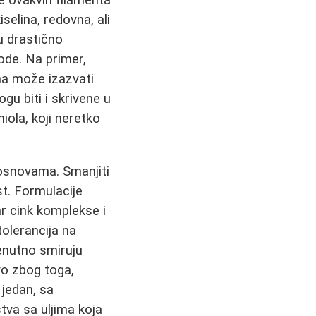
je ovakvih filamenta
iselina, redovna, ali
u drastično
ode. Na primer,
ona može izazvati
gu biti i skrivene u
iola, koji neretko
e osnovama. Smanjiti
st. Formulacije
r cink komplekse i
tolerancija na
renutno smiruju
avo zbog toga,
jedan, sa
tva sa uljima koja