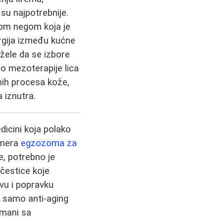
su najpotrebnije.
nom negom koja je
ergija između kućne
 žele da se izbore
ao mezoterapije lica
nih procesa kože,
 iznutra.
dicini koja polako
rimera
egzozoma za
e, potrebno je
čestice koje
vu i popravku
u samo anti-aging
tmani sa