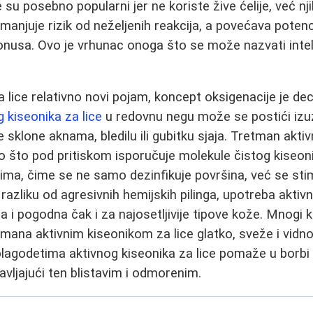
su posebno popularni jer ne koriste žive ćelije, već nj
manjuje rizik od neželjenih reakcija, a povećava poten
onusa. Ovo je vrhunac onoga što se može nazvati inte
lice relativno novi pojam, koncept oksigenacije je de
g kiseonika za lice
u redovnu negu može se postići izu
 sklone aknama, bledilu ili gubitku sjaja. Tretman akt
ko što pod pritiskom isporučuje molekule čistog kise
ma, čime se ne samo dezinfikuje površina, već se stim
 razliku od agresivnih hemijskih pilinga, upotreba aktiv
a i pogodna čak i za najosetljivije tipove kože. Mnogi 
etmana aktivnim kiseonikom za lice glatko, sveže i vidn
lagodetima aktivnog kiseonika za lice pomaže u borbi
avljajući ten blistavim i odmorenim.