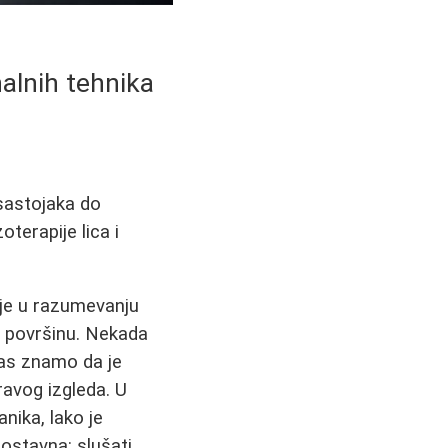
alnih tehnika
sastojaka do
terapije lica i
ije u razumevanju
je površinu. Nekada
nas znamo da je
ravog izgleda. U
nika, lako je
nostavna: slušati