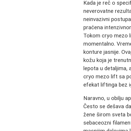
Kada je reč o speci
neverovatne rezulta
neinvazivni postupa
praćena intenzivnom
Tokom cryo mezo lif
momentalno. Vremeno
konture jasnije. Ov
kožu koja je trenut
lepota u detaljima, 
cryo mezo lift sa p
efekat liftinga bez 
Naravno, u obilju a
Često se dešava da 
žene širom sveta bor
sebaceozni filamenti