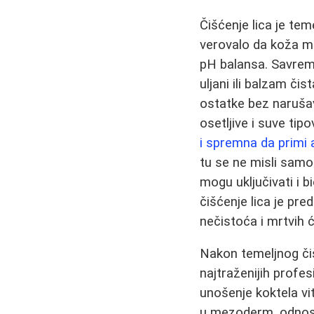
Čišćenje lica je tem
verovalo da koža mo
pH balansa. Savrem
uljani ili balzam čis
ostatke bez narušav
osetljive i suve tip
i spremna da primi 
tu se ne misli samo 
mogu uključivati i 
čišćenje lica je pred
nečistoća i mrtvih će
Nakon temeljnog čiš
najtraženijih profes
unošenje koktela vit
u mezoderm, odnosn