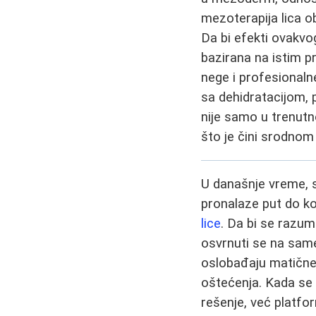
mezoterapija lica o
Da bi efekti ovakvo
bazirana na istim pr
nege i profesionaln
sa dehidratacijom, 
nije samo u trenutn
što je čini srodnom 
U današnje vreme, s
pronalaze put do ko
lice
. Da bi se razum
osvrnuti se na same
oslobađaju matične 
oštećenja. Kada se 
rešenje, već platfo