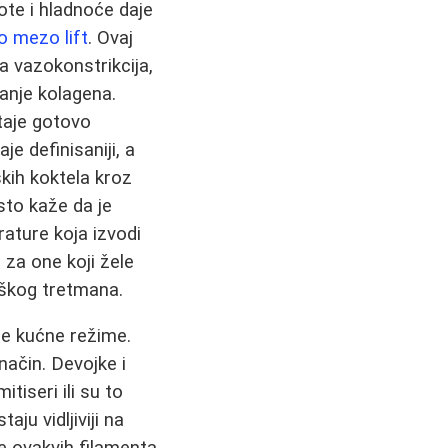
ote i hladnoće daje
o mezo lift
. Ovaj
a vazokonstrikcija,
anje kolagena.
taje gotovo
e definisaniji, a
kih koktela kroz
sto kaže da je
rature koja izvodi
 za one koji žele
loškog tretmana.
ne kućne režime.
ačin. Devojke i
tiseri ili su to
ju vidljiviji na