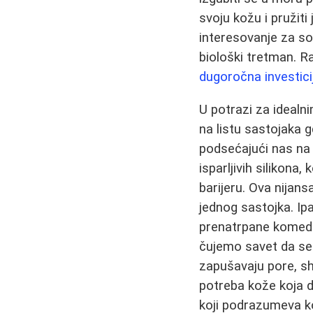
svoju kožu i pružiti
interesovanje za sof
biološki tretman. Ra
dugoročna investicij
U potrazi za idealn
na listu sastojaka g
podsećajući nas na 
isparljivih silikona,
barijeru. Ova nijan
jednog sastojka. Ip
prenatrpane komedog
čujemo savet da se
zapušavaju pore, sh
potreba kože koja d
koji podrazumeva ko