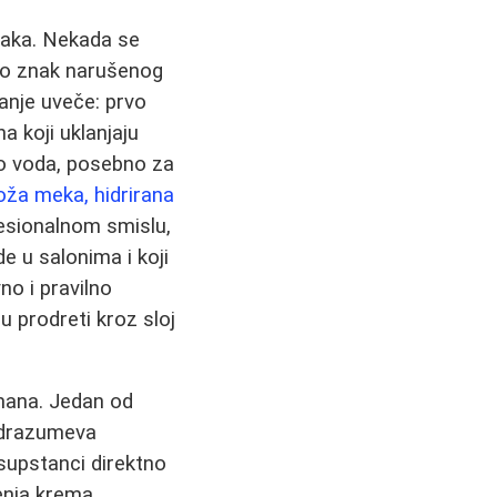
ešaka. Nekada se
 to znak narušenog
anje uveče: prvo
na koji uklanjaju
mo voda, posebno za
oža meka, hidrirana
fesionalnom smislu,
e u salonima i koji
no i pravilno
gu prodreti kroz sloj
tmana. Jedan od
odrazumeva
 supstanci direktno
enja krema,