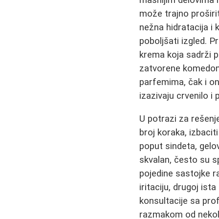
masnijim delovima l
može trajno proširiti
nežna hidratacija i
poboljšati izgled. 
krema koja sadrži pč
zatvorene komedone 
parfemima, čak i oni
izazivaju crvenilo i 
U potrazi za rešenj
broj koraka, izbaci
poput sindeta, gelo
skvalan, često su sp
pojedine sastojke r
iritaciju, drugoj is
konsultacije sa pro
razmakom od nekoliko