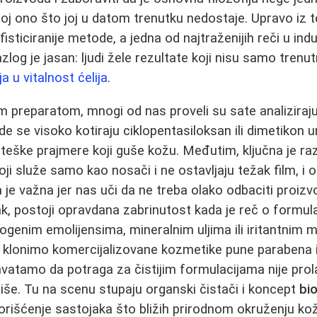
 joj ono što joj u datom trenutku nedostaje. Upravo iz 
isticiranije metode, a jedna od najtraženijih reči u indu
zlog je jasan: ljudi žele rezultate koji nisu samo tren
a u vitalnost ćelija
.
im preparatom, mnogi od nas proveli su sate analiziraj
de se visoko kotiraju ciklopentasiloksan ili dimetikon 
teške prajmere koji guše kožu. Međutim, ključna je ra
 koji služe samo kao nosači i ne ostavljaju težak film, i o
sa je važna jer nas uči da ne treba olako odbaciti proi
ak, postoji opravdana zabrinutost kada je reč o formu
enim emolijensima, mineralnim uljima ili iritantnim m
 klonimo komercijalizovane kozmetike pune parabena i
vatamo da potraga za čistijim formulacijama nije prol
iše. Tu na scenu stupaju organski čistači i koncept
bi
rišćenje sastojaka što bližih prirodnom okruženju ko