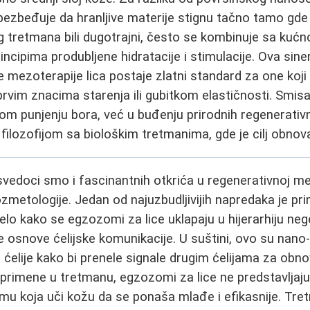
bezbeđuje da hranljive materije stignu tačno tamo gde 
g tretmana bili dugotrajni, često se kombinuje sa kuć
incipima produbljene hidratacije i stimulacije. Ova sin
e mezoterapije lica postaje zlatni standard za one koji
prvim znacima starenja ili gubitkom elastičnosti. Smis
om punjenju bora, već u buđenju prirodnih regenerativ
filozofijom sa biološkim tretmanima, gde je cilj obnova
vedoci smo i fascinantnih otkrića u regenerativnoj me
zmetologije. Jedan od najuzbudljivijih napredaka je p
elo kako se egzozomi za lice uklapaju u hijerarhiju neg
 osnove ćelijske komunikacije. U suštini, ovo su nano-
ćelije kako bi prenele signale drugim ćelijama za obno
primene u tretmanu, egzozomi za lice ne predstavljaj
rmu koja uči kožu da se ponaša mlađe i efikasnije. Tre