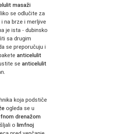
elulit masaži
iko se odlučite za
i na brze i merljive
a je ista - dubinsko
iti sa drugim
da se preporučuju i
 pakete
anticelulit
ustite se
anticelulit
an.
hnika koja podstiče
že
ogleda se u
mfnom drenažom
ljali o
limfnoj
seca pred venčanje.