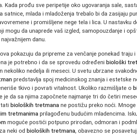
 Kada prođu sve peripetije oko ugovaranja sale, sasta
ja satnice, mlada i mladoženja trebalo bi da zasijaju pu
avovremene i promišljene nege tela i lica. U nastavku
ji mogu da unaprede vaš izgled, samopouzdanje i opš
 najvažnijem danu.
rova pokazuju da pripreme za venčanje ponekad traju i
ena je potrebno i da se sprovedu određeni
biološki tr
on nekoliko nedelja ili meseci. U svetu ubrzane svakodn
etman
predstavlja spoj medicinskog znanja i estetske n
eriše tkivo i povrati vitalnost. Ukoliko razmišljate o
b
lje je da sa njima započnete najmanje tri do četiri me
ltati
bioloških tretmana
ne postižu preko noći. Mnoge 
kim tretmanima
prilagođenu budućim mladencima. Isku
om
moguće postići potpuno prirodan, odmoran i podml
 za neki od
bioloških tretmana
, obavezno se posavetu