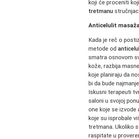
koji će proceniti koji
tretmanu
stručnjac
Anticelulit masaža
Kada je reč o postiz
metode od
anticel
smatra osnovom sva
kože, razbija masne
koje planiraju da n
bi da bude najmanje
Iskusni terapeuti t
saloni u svojoj ponu
one koje se izvode
koje su isprobale v
tretmana. Ukoliko s
raspitate u prover