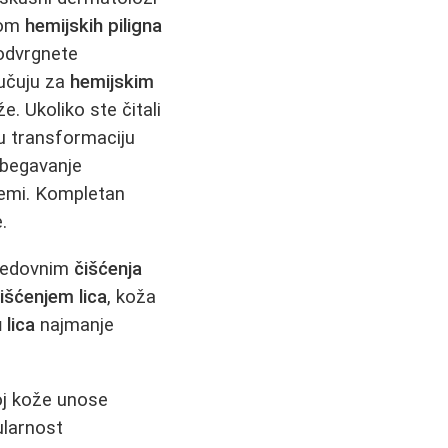
jom
hemijskih piligna
podvrgnete
lučuju za
hemijskim
. Ukoliko ste čitali
nu transformaciju
begavanje
premi. Kompletan
.
 Redovnim
čišćenja
išćenjem lica
, koža
 lica
najmanje
oj kože unose
ularnost