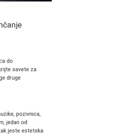
nčanje
ica do
krijte savete za
oge druge
uzike, pozivnica,
im, jedan od
utak jeste estetska