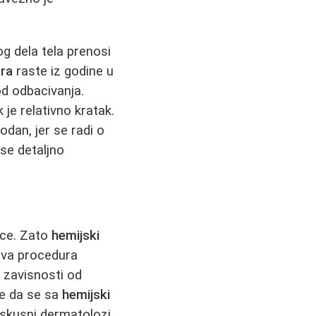
g dela tela prenosi
era
raste iz godine u
 od odbacivanja.
je relativno kratak.
odan, jer se radi o
 se detaljno
nce. Zato
hemijski
Ova procedura
U zavisnosti od
se da se sa
hemijski
Iskusni dermatolozi