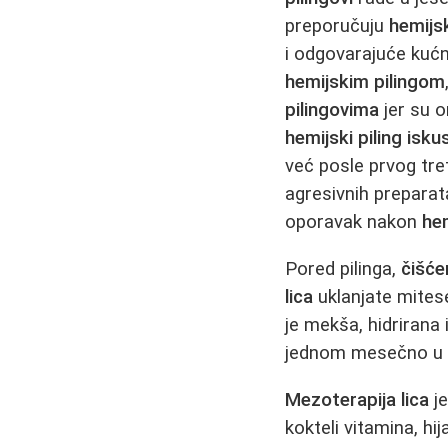
preporučuju
hemijsk
i odgovarajuće kućn
hemijskim pilingom
pilingovima
jer su o
hemijski piling isku
već posle prvog tr
agresivnih preparat
oporavak nakon
he
Pored pilinga,
čišćen
lica
uklanjate mites
je mekša, hidrirana
jednom mesečno u p
Mezoterapija lica
je
kokteli vitamina, hi