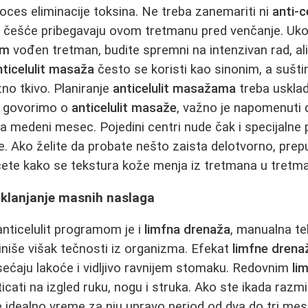
ces eliminacije toksina. Ne treba zanemariti ni
anti-c
 češće pribegavaju ovom tretmanu pred venčanje. Ukol
om
vođen tretman, budite spremni na intenzivan rad, ali 
nticelulit masaža
često se koristi kao sinonim, a suštin
no tkivo. Planiranje
anticelulit masažama
treba usklad
 govorimo o
anticelulit masaže
, važno je napomenuti 
a medeni mesec. Pojedini centri nude čak i specijalne
 Ako želite da probate nešto zaista delotvorno, prep
ćete kako se tekstura kože menja iz tretmana u tretm
uklanjanje masnih naslaga
nticelulit programom je i
limfna drenaža
, manualna te
miniše višak tečnosti iz organizma. Efekat
limfne drena
ećaju lakoće i vidljivo ravnijem stomaku. Redovnim
li
ati na izgled ruku, nogu i struka. Ako ste ikada razmiš
je idealno vreme za nju upravo period od dva do tri me