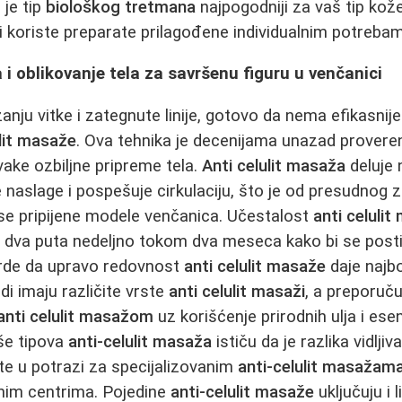
 je tip
biološkog tretmana
najpogodniji za vaš tip kož
i koriste preparate prilagođene individualnim potrebam
 i oblikovanje tela za savršenu figuru u venčanici
anju vitke i zategnute linije, gotovo da nema efikasnij
ulit masaže
. Ova tehnika je decenijama unazad provere
ke ozbiljne pripreme tela.
Anti celulit masaža
deluje 
 naslage i pospešuje cirkulaciju, što je od presudnog
ose pripijene modele venčanica. Učestalost
anti celuli
 dva puta nedeljno tokom dva meseca kako bi se postiga
vrde da upravo redovnost
anti celulit masaže
daje najbo
di imaju različite vrste
anti celulit masaži
, a preporuču
anti celulit masažom
uz korišćenje prirodnih ulja i esenc
iše tipova
anti-celulit masaža
ističu da je razlika vidlji
te u potrazi za specijalizovanim
anti-celulit masažam
enim centrima. Pojedine
anti-celulit masaže
uključuju i 