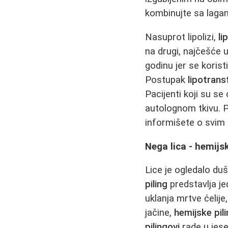
kombinujte sa laga
Nasuprot lipolizi,
li
na drugi, najčešće u
godinu jer se korist
Postupak
lipotran
Pacijenti koji su se 
autolognom tkivu. 
informišete o svim
Nega lica - hemijs
Lice je ogledalo du
piling
predstavlja j
uklanja mrtve ćelije
jačine,
hemijske pil
pilingovi
rade u jese