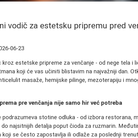
ni vodič za estetsku pripremu pred ve
026-06-23
kroz estetske pripreme za venčanje - od nege tela i l
tmana koji će vas učiniti blistavim na najvažniji dan. Ot
nticelulit masaže, hemijske pilinge, mezoterapiju i mn
prema pre venčanja nije samo hir već potreba
 podrazumeva stotine odluka - od izbora restorana, m
e do najsitnijih detalja poput čioda za ruzmarin. Međut
 koji se često zapostavlja ili odlaže za poslednji tren