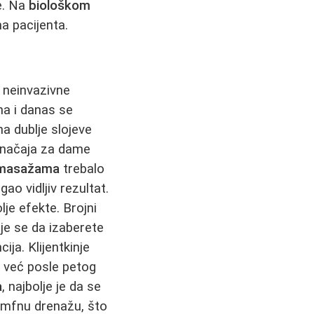
e. Na
biološkom
a pacijenta.
e neinvazivne
na i danas se
na dublje slojeve
 značaja za dame
t masažama
trebalo
o vidljiv rezultat.
lje efekte. Brojni
je se da izaberete
ija. Klijentkinje
va već posle petog
a
, najbolje je da se
limfnu drenažu, što