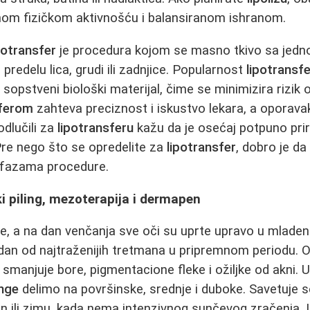
nom fizičkom aktivnošću i balansiranom ishranom.
potransfer
je procedura kojom se masno tkivo sa jedno
 predelu lica, grudi ili zadnjice. Popularnost
lipotransf
i sopstveni biološki materijal, čime se minimizira rizik
sferom
zahteva preciznost i iskustvo lekara, a oporavak 
odlučili za
lipotransferu
kažu da je osećaj potpuno prir
Pre nego što se opredelite za
lipotransfer
, dobro je da
 fazama procedure.
ki piling, mezoterapija i dermapen
še, a na dan venčanja sve oči su uprte upravo u mlade
edan od najtraženijih tretmana u pripremnom periodu. 
, smanjuje bore, pigmentacione fleke i ožiljke od akni. 
inge
delimo na površinske, srednje i duboke. Savetuje 
n ili zimu, kada nema intenzivnog sunčevog zračenja. 