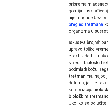
priprema mladenaca.
gostiju i usklađivan
nije moguće bez pr
pregled tretmana
ko
organizma u susret
Iskustva brojnih pa
upravo toliko vrem
efekti vide tek nak
stresa,
biološki tr
podmladi kožu, regen
tretmanima
, najbo
datuma, jer se rezu
kombinaciju
biološ
biološkim tretman
Ukoliko se odlučite