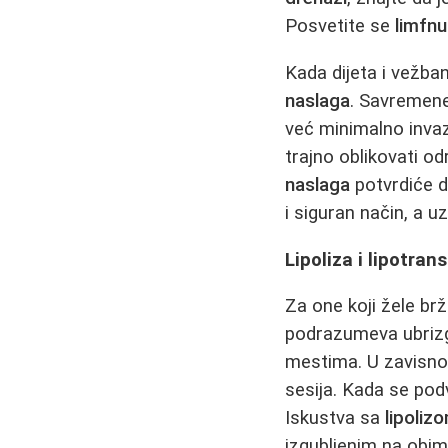
Posvetite se
limfn
Kada dijeta i vežba
naslaga
. Savremen
već minimalno invaz
trajno oblikovati o
naslaga
potvrdiće da
i siguran način, a u
Lipoliza i lipotran
Za one koji žele brž
podrazumeva ubrizg
mestima. U zavisno
sesija. Kada se po
Iskustva sa
lipoliz
izgubljenim na obimu