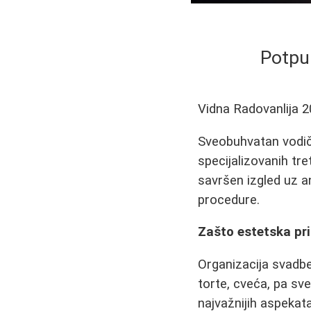
Potpu
Vidna Radovanlija
2
Sveobuhvatan vodič 
specijalizovanih tre
savršen izgled uz a
procedure.
Zašto estetska pri
Organizacija svadbe
torte, cveća, pa sv
najvažnijih aspekata