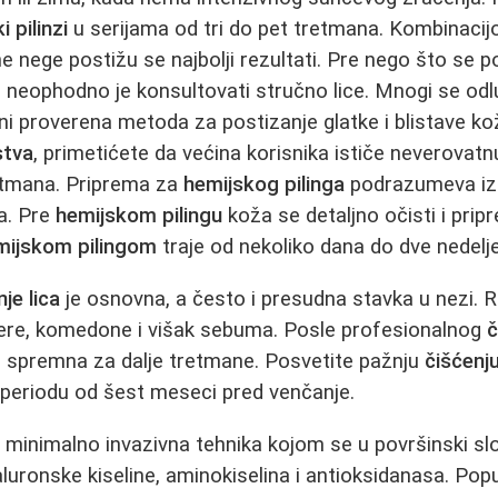
i pilinzi
u serijama od tri do pet tretmana. Kombinaci
e nege postižu se najbolji rezultati. Pre nego što se 
, neophodno je konsultovati stručno lice. Mnogi se od
ni proverena metoda za postizanje glatke i blistave kože
stva
, primetićete da većina korisnika ističe neverovat
etmana. Priprema za
hemijskog pilinga
podrazumeva iz
a. Pre
hemijskom pilingu
koža se detaljno očisti i pri
mijskom pilingom
traje od nekoliko dana do dve nedelje
je lica
je osnovna, a često i presudna stavka u nezi.
ere, komedone i višak sebuma. Posle profesionalnog
č
 i spremna za dalje tretmane. Posvetite pažnju
čišćenju
eriodu od šest meseci pred venčanje.
 minimalno invazivna tehnika kojom se u površinski sl
jaluronske kiseline, aminokiselina i antioksidanasa. Pop