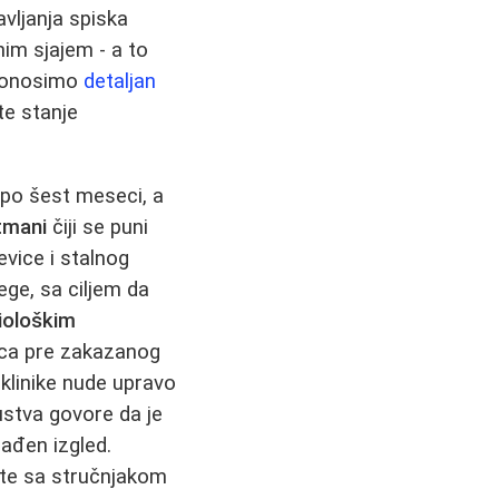
vljanja spiska
nim sjajem - a to
 donosimo
detaljan
te stanje
 po šest meseci, a
etmani
čiji se puni
evice i stalnog
ege, sa ciljem da
iološkim
seca pre zakazanog
klinike nude upravo
stva govore da je
ađen izgled.
jte sa stručnjakom