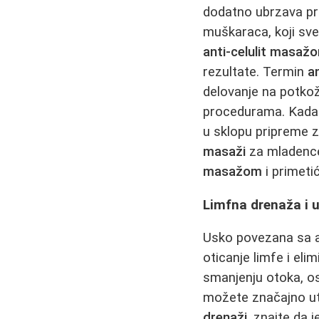
dodatno ubrzava pro
muškaraca, koji sve
anti-celulit masaž
rezultate. Termin
a
delovanje na potkož
procedurama. Kada
u sklopu pripreme z
masaži
za mladence.
masažom
i primeti
Limfna drenaža i 
Usko povezana sa a
oticanje limfe i eli
smanjenju otoka, os
možete značajno utic
drenaži
, znajte da 