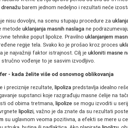
u drenažu
barem jednom nedeljno i rezultati neće izosta
nje nisu dovoljni, na scenu stupaju procedure za
uklanj
e metode
uklanjanja masnih naslaga
ne podrazumevaju 
ivne tehnike poput lipolize. Pravilno
uklanjanjem masn
dređene regije tela. Svako ko je prošao kroz proces
ukl
 je najvažniji faktor istrajnost. Cilj je
ukloniti masne n
z stručno vođenje to je sasvim izvodljivo.
sfer - kada želite više od osnovnog oblikovanja
e i preciznije rezultate,
lipoliza
predstavlja idealno reš
avanje supstanci koje razgrađuju masne ćelije na ta
sti od obima tretmana,
lipolize
se mogu izvoditi u seri
dvrgnete
lipolizi
, važno je da znate da su rezultati postep
om
su uglavnom veoma pozitivna, a efekti se mere u c
 struka, butina ili nadlaktica. Ako planirate
lipolizu
, o