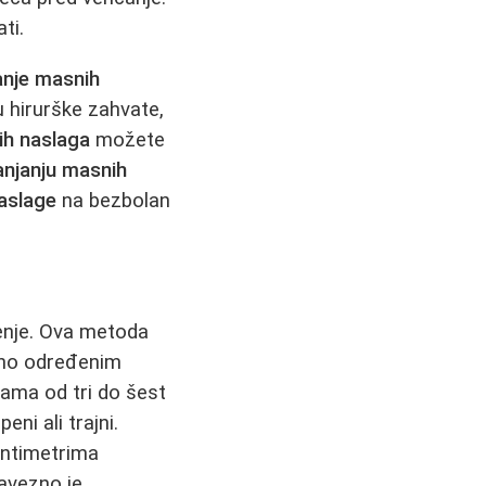
ti.
anje masnih
hirurške zahvate,
ih naslaga
možete
anjanju masnih
aslage
na bezbolan
enje. Ova metoda
čno određenim
jama od tri do šest
eni ali trajni.
entimetrima
bavezno je