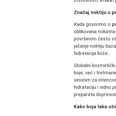
otvorenom, efekat je
Značaj noktiju u p
Kada govorimo o
p
oblikovana nokatna p
površinom često stva
jačanje noktiju baz
hidratacija kože.
Globalni kozmetički
boje, već i tretman
sinonim za intenziv
hidrataciju i vidno
p
preparata doprinosi
Kako boja laka ut