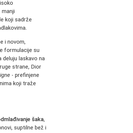
visoko
 manji
e koji sadrže
adlakovima.
se i novom,
e formulacije su
a deluju laskavo na
druge strane, Dior
igne
- prefinjene
nima koji traže
dmlađivanje šaka
,
novi, suptilne bež i