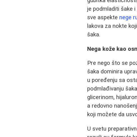
gubitka elastičnost
je podmladiti šake i
sve aspekte
nege r
lakova za nokte koj
šaka.
Nega kože kao os
Pre nego što se po
šaka dominira uprav
u poređenju sa ostal
podmlađivanju šak
glicerinom, hijalur
a redovno nanošenje
koji možete da usvo
U svetu preparativn