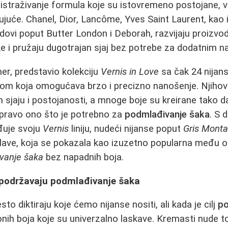
istraživanje formula koje su istovremeno postojane, 
juće. Chanel, Dior, Lancôme, Yves Saint Laurent, kao i
ndovi poput Butter London i Deborah, razvijaju proizvod
e i pružaju dugotrajan sjaj bez potrebe za dodatnim n
er, predstavio kolekciju
Vernis in Love
sa čak 24 nijan
om koja omogućava brzo i precizno nanošenje. Njihov
sjaju i postojanosti, a mnoge boje su kreirane tako d
 upravo ono što je potrebno za
podmlađivanje šaka
. S 
đuje svoju
Vernis
liniju, nudeći nijanse poput
Gris Monta
lave, koja se pokazala kao izuzetno popularna među o
vanje šaka
bez napadnih boja.
i podržavaju podmlađivanje šaka
sto diktiraju koje ćemo nijanse nositi, ali kada je cilj
po
onih boja koje su univerzalno laskave. Kremasti nude to