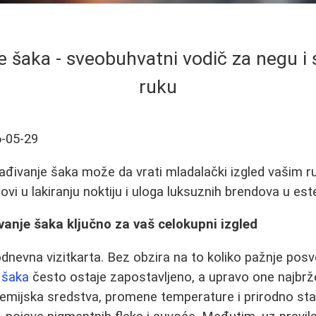
 šaka - sveobuhvatni vodič za negu i 
ruku
-05-29
ađivanje šaka može da vrati mladalački izgled vašim r
dovi u lakiranju noktiju i uloga luksuznih brendova u este
anje šaka ključno za vaš celokupni izgled
nevna vizitkarta. Bez obzira na to koliko pažnje posve
 šaka
često ostaje zapostavljeno, a upravo one najbrž
hemijska sredstva, promene temperature i prirodno st