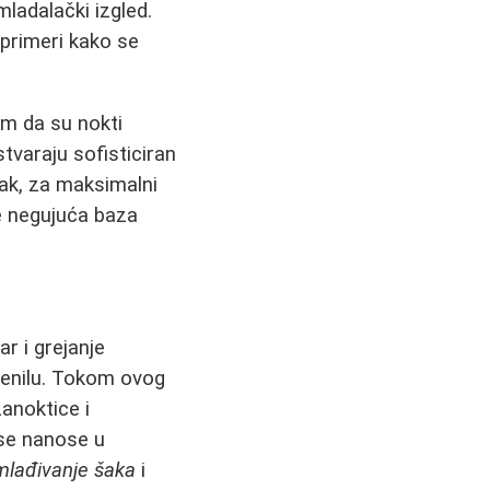
ladalački izgled.
primeri kako se
om da su nokti
tvaraju sofisticiran
pak, za maksimalni
e negujuća baza
ar i grejanje
rvenilu. Tokom ovog
zanoktice i
 se nanose u
lađivanje šaka
i