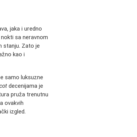
va, jaka i uredno
ki nokti sa neravnom
m stanju. Zato je
ažno kao i
 ne samo luksuzne
cot
decenijama je
stura pruža trenutnu
a ovakvih
čki izgled.