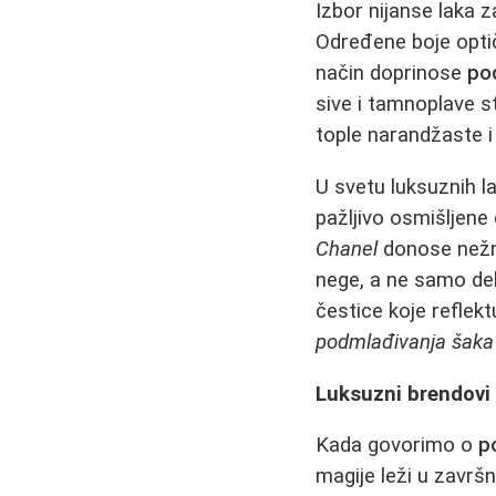
Izbor nijanse laka 
Određene boje optičk
način doprinose
po
sive i tamnoplave st
tople narandžaste i 
U svetu luksuznih l
pažljivo osmišljene
Chanel
donose nežne
nege, a ne samo deko
čestice koje reflek
podmlađivanja šaka
Luksuzni brendovi
Kada govorimo o
p
magije leži u završ