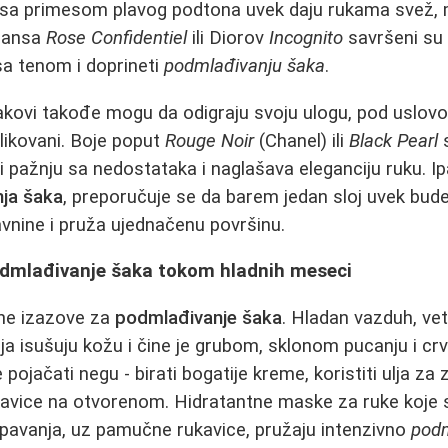
 sa primesom plavog podtona uvek daju rukama svež, m
ijansa
Rose Confidentiel
ili Diorov
Incognito
savršeni su 
sa tenom i doprineti
podmlađivanju šaka
.
akovi takođe mogu da odigraju svoju ulogu, pod uslov
likovani. Boje poput
Rouge Noir
(Chanel) ili
Black Pearl
s
či pažnju sa nedostataka i naglašava eleganciju ruku. I
ja šaka
, preporučuje se da barem jedan sloj uvek bud
vnine i pruža ujednačenu površinu.
podmlađivanje šaka tokom hladnih meseci
ne izazove za
podmlađivanje šaka
. Hladan vazduh, vet
ija isušuju kožu i čine je grubom, sklonom pucanju i c
 pojačati negu - birati bogatije kreme, koristiti ulja za 
kavice na otvorenom. Hidratantne maske za ruke koje
pavanja, uz pamučne rukavice, pružaju intenzivno
podm