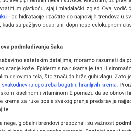
i, pojave pigmentnih fleka i suvoće. Međutim, uz pravi
 vratiti im glatkoću, sjaj i mladalački izgled. Ovaj vodič
uku
- od hidratacije i zaštite do najnovijih trendova u s
i, kada su pažljivo odabrani, doprinose celokupnom ut
nova podmlađivanja šaka
zabavimo estetskim detaljima, moramo razumeti da 
o stanje kože. Epidermis na rukama je tanji i siromašn
im delovima tela, što znači da brže gubi vlagu. Zato je
a
svakodnevna upotreba bogatih, hranljivih krema
. Pro
onskom kiselinom i vitaminom E pomažu da se obnovi hid
 kreme za ruke posle svakog pranja predstavlja najjedn
jite.
e nege, globalni brendovi prepoznali su važnost
podml