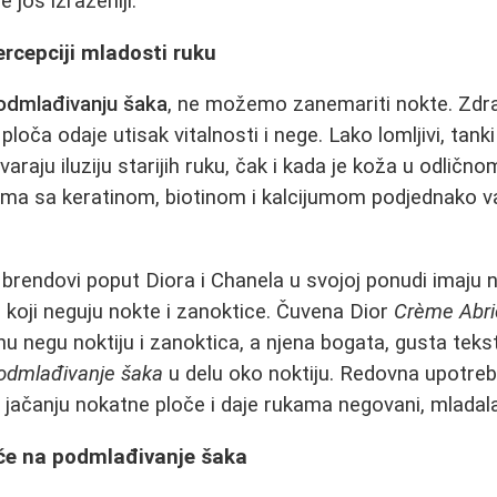
 još izraženiji.
ercepciji mladosti ruku
odmlađivanju šaka
, ne možemo zanemariti nokte. Zdra
loča odaje utisak vitalnosti i nege. Lako lomljivi, tan
raju iluziju starijih ruku, čak i kada je koža u odlično
ama sa keratinom, biotinom i kalcijumom podjednako v
 brendovi poput Diora i Chanela u svojoj ponudi imaju
e koji neguju nokte i zanoktice. Čuvena Dior
Crème Abri
nu negu noktiju i zanoktica, a njena bogata, gusta tek
odmlađivanje šaka
u delu oko noktiju. Redovna upotreb
 jačanju nokatne ploče i daje rukama negovani, mladala
iče na podmlađivanje šaka