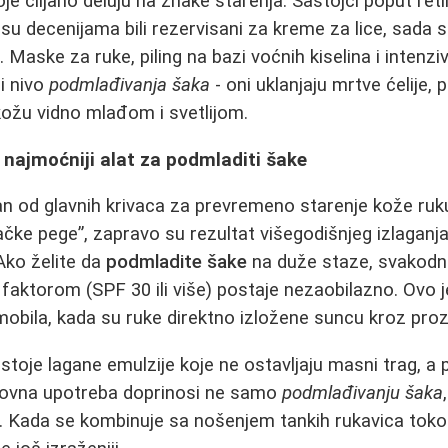
oje ciljano deluju na znake starenja. Sastojci poput reti
 su decenijama bili rezervisani za kreme za lice, sada s
Maske za ruke, piling na bazi voćnih kiselina i intenzi
ći nivo
podmlađivanja šaka
- oni uklanjaju mrtve ćelije, 
 kožu vidno mlađom i svetlijom.
 najmoćniji alat za podmladiti šake
an od glavnih krivaca za prevremeno starenje kože ruk
ačke pege”, zapravo su rezultat višegodišnjeg izlagan
Ako želite da
podmladite šake
na duže staze, svakod
faktorom (SPF 30 ili više) postaje nezaobilazno. Ovo
obila, kada su ruke direktno izložene suncu kroz proz
stoje lagane emulzije koje ne ostavljaju masni trag, a 
edovna upotreba doprinosi ne samo
podmlađivanju šaka
ja. Kada se kombinuje sa nošenjem tankih rukavica to