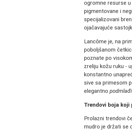
ogromne resurse u 
pigmentovane i negu
specijalizovani bre
ojačavajuće sastojk
Lancôme je, na prim
poboljšanom četkic
poznate po visokom 
zreliju kožu ruku -
konstantno unapre
sive sa primesom p
elegantno
podmlađi
Trendovi boja koj
Prolazni trendovi če
mudro je držati se 