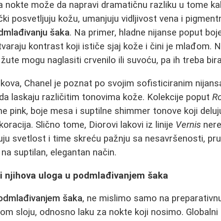
za nokte može da napravi dramatičnu razliku u tome kak
i posvetljuju kožu, umanjuju vidljivost vena i pigmentni
dmlađivanju šaka
. Na primer, hladne nijanse poput boj
varaju kontrast koji ističe sjaj kože i čini je mlađom.
žute mogu naglasiti crvenilo ili suvoću, pa ih treba birat
akova, Chanel je poznat po svojim sofisticiranim nijan
 da laskaju različitim tonovima kože. Kolekcije poput
Ro
 pink, boje mesa i suptilne shimmer tonove koji delu
racija. Slično tome, Diorovi lakovi iz linije
Vernis
nere
tuju svetlost i time skreću pažnju sa nesavršenosti, pr
na suptilan, elegantan način.
 i njihova uloga u podmlađivanjem šaka
odmlađivanjem šaka
, ne mislimo samo na preparativnu
nom sloju, odnosno laku za nokte koji nosimo. Globalni