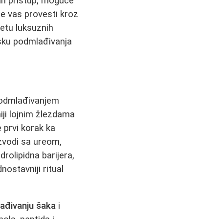
lan pristup, moguće
 će vas provesti kroz
vetu luksuznih
isku podmlađivanja
podmlađivanjem
iji lojnim žlezdama
 prvi korak ka
izvodi sa ureom,
rolipidna barijera,
ostavniji ritual
ađivanju šaka
i