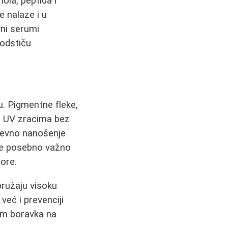
nola, peptida i
e nalaze i u
vni serumi
podstiču
u. Pigmentne fleke,
ja UV zracima bez
nevno nanošenje
 je posebno važno
ore.
pružaju visoku
, već i prevenciji
kom boravka na