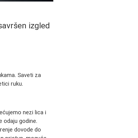
savršen izgled
ukama. Saveti za
tici ruku.
ćujemo nezi lica i
e odaju godine.
arenje dovode do