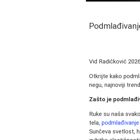
Podmlađivanje
Vid Radičković
2026
Otkrijte kako podml
negu, najnoviji tren
Zašto je podmlađiv
Ruke su naša svakod
tela,
podmlađivanje
Sunčeva svetlost, 