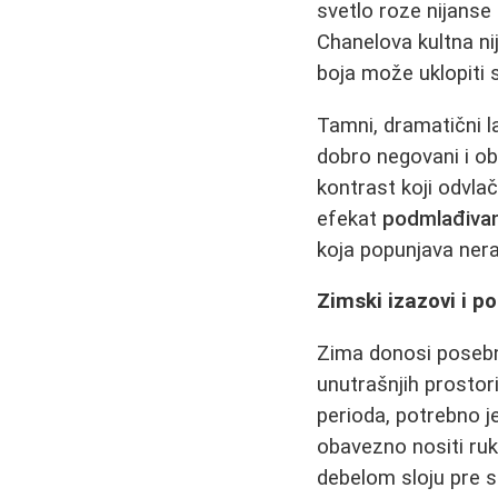
svetlo roze nijanse
Chanelova kultna n
boja može uklopiti 
Tamni, dramatični l
dobro negovani i ob
kontrast koji odvla
efekat
podmlađivan
koja popunjava nera
Zimski izazovi i 
Zima donosi poseb
unutrašnjih prostor
perioda, potrebno je
obavezno nositi ru
debelom sloju pre s