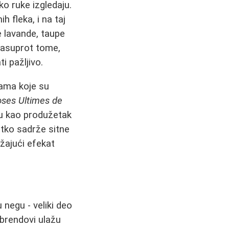
o ruke izgledaju.
h fleka, i na taj
e lavande, taupe
 Nasuprot tome,
i pažljivo.
sama koje su
ses Ultimes de
ju kao produžetak
tko sadrže sitne
užajući efekat
 negu - veliki deo
 brendovi ulažu