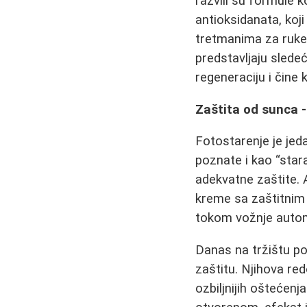
razvili su formule k
antioksidanata, koji
tretmanima za ruke. 
predstavljaju slede
regeneraciju i čine
Zaštita od sunca -
Fotostarenje je jed
poznate i kao “star
adekvatne zaštite. 
kreme sa zaštitnim 
tokom vožnje autom
Danas na tržištu po
zaštitu. Njihova r
ozbiljnijih oštećen