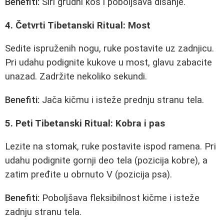
Benefiti:
Širi grudni koš i poboljšava disanje.
4. Četvrti Tibetanski Ritual: Most
Sedite ispruženih nogu, ruke postavite uz zadnjicu.
Pri udahu podignite kukove u most, glavu zabacite
unazad. Zadržite nekoliko sekundi.
Benefiti:
Jača kičmu i isteže prednju stranu tela.
5. Peti Tibetanski Ritual: Kobra i pas
Lezite na stomak, ruke postavite ispod ramena. Pri
udahu podignite gornji deo tela (pozicija kobre), a
zatim pređite u obrnuto V (pozicija psa).
Benefiti:
Poboljšava fleksibilnost kičme i isteže
zadnju stranu tela.