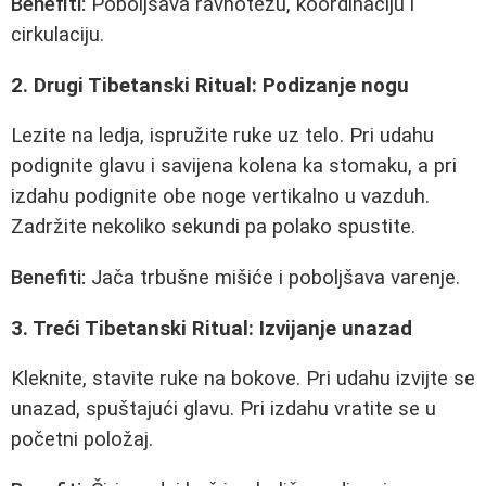
Benefiti:
Poboljšava ravnotežu, koordinaciju i
cirkulaciju.
2. Drugi Tibetanski Ritual: Podizanje nogu
Lezite na ledja, ispružite ruke uz telo. Pri udahu
podignite glavu i savijena kolena ka stomaku, a pri
izdahu podignite obe noge vertikalno u vazduh.
Zadržite nekoliko sekundi pa polako spustite.
Benefiti:
Jača trbušne mišiće i poboljšava varenje.
3. Treći Tibetanski Ritual: Izvijanje unazad
Kleknite, stavite ruke na bokove. Pri udahu izvijte se
unazad, spuštajući glavu. Pri izdahu vratite se u
početni položaj.