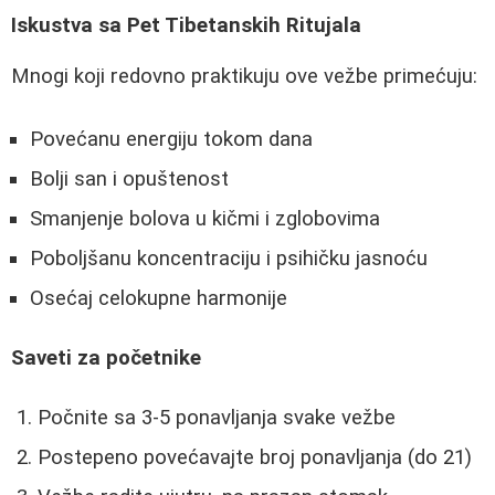
Iskustva sa Pet Tibetanskih Ritujala
Mnogi koji redovno praktikuju ove vežbe primećuju:
Povećanu energiju tokom dana
Bolji san i opuštenost
Smanjenje bolova u kičmi i zglobovima
Poboljšanu koncentraciju i psihičku jasnoću
Osećaj celokupne harmonije
Saveti za početnike
Počnite sa 3-5 ponavljanja svake vežbe
Postepeno povećavajte broj ponavljanja (do 21)