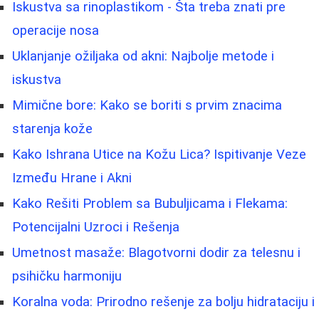
Iskustva sa rinoplastikom - Šta treba znati pre
operacije nosa
Uklanjanje ožiljaka od akni: Najbolje metode i
iskustva
Mimične bore: Kako se boriti s prvim znacima
starenja kože
Kako Ishrana Utice na Kožu Lica? Ispitivanje Veze
Između Hrane i Akni
Kako Rešiti Problem sa Bubuljicama i Flekama:
Potencijalni Uzroci i Rešenja
Umetnost masaže: Blagotvorni dodir za telesnu i
psihičku harmoniju
Koralna voda: Prirodno rešenje za bolju hidrataciju i