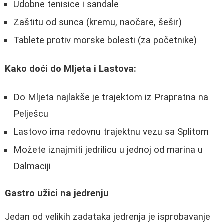
Udobne tenisice i sandale
Zaštitu od sunca (kremu, naočare, šešir)
Tablete protiv morske bolesti (za početnike)
Kako doći do Mljeta i Lastova:
Do Mljeta najlakše je trajektom iz Prapratna na
Pelješcu
Lastovo ima redovnu trajektnu vezu sa Splitom
Možete iznajmiti jedrilicu u jednoj od marina u
Dalmaciji
Gastro užici na jedrenju
Jedan od velikih zadataka jedrenja je isprobavanje