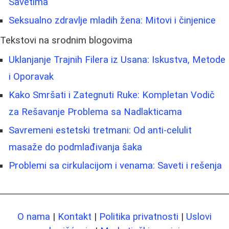
Savetima
Seksualno zdravlje mladih žena: Mitovi i činjenice
Tekstovi na srodnim blogovima
Uklanjanje Trajnih Filera iz Usana: Iskustva, Metode
i Oporavak
Kako Smršati i Zategnuti Ruke: Kompletan Vodič
za Rešavanje Problema sa Nadlakticama
Savremeni estetski tretmani: Od anti-celulit
masaže do podmlađivanja šaka
Problemi sa cirkulacijom i venama: Saveti i rešenja
O nama
|
Kontakt
|
Politika privatnosti
|
Uslovi