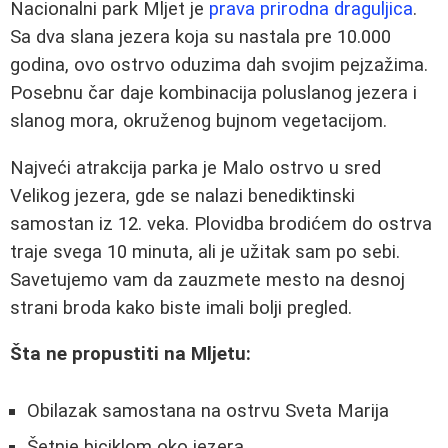
Nacionalni park Mljet je
prava prirodna draguljica
.
Sa dva slana jezera koja su nastala pre 10.000
godina, ovo ostrvo oduzima dah svojim pejzažima.
Posebnu čar daje kombinacija poluslanog jezera i
slanog mora, okruženog bujnom vegetacijom.
Najveći atrakcija parka je Malo ostrvo u sred
Velikog jezera, gde se nalazi benediktinski
samostan iz 12. veka. Plovidba brodićem do ostrva
traje svega 10 minuta, ali je užitak sam po sebi.
Savetujemo vam da zauzmete mesto na desnoj
strani broda kako biste imali bolji pregled.
Šta ne propustiti na Mljetu:
Obilazak samostana na ostrvu Sveta Marija
Šetnje biciklom oko jezera