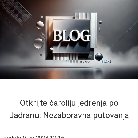
Otkrijte čaroliju jedrenja po
Jadranu: Nezaboravna putovanja
Radeta Vitić
2024-12-16