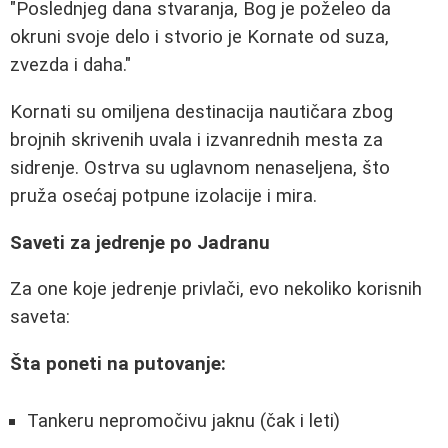
"Poslednjeg dana stvaranja, Bog je poželeo da
okruni svoje delo i stvorio je Kornate od suza,
zvezda i daha."
Kornati su omiljena destinacija nautičara zbog
brojnih skrivenih uvala i izvanrednih mesta za
sidrenje. Ostrva su uglavnom nenaseljena, što
pruža osećaj potpune izolacije i mira.
Saveti za jedrenje po Jadranu
Za one koje jedrenje privlači, evo nekoliko korisnih
saveta:
Šta poneti na putovanje:
Tankeru nepromočivu jaknu (čak i leti)