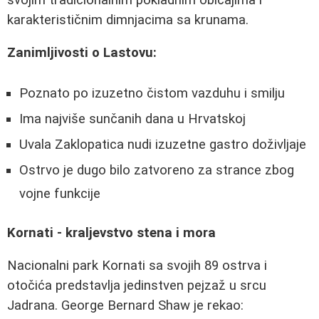
karakterističnim dimnjacima sa krunama.
Zanimljivosti o Lastovu:
Poznato po izuzetno čistom vazduhu i smilju
Ima najviše sunčanih dana u Hrvatskoj
Uvala Zaklopatica nudi izuzetne gastro doživljaje
Ostrvo je dugo bilo zatvoreno za strance zbog
vojne funkcije
Kornati - kraljevstvo stena i mora
Nacionalni park Kornati sa svojih 89 ostrva i
otočića predstavlja jedinstven pejzaž u srcu
Jadrana. George Bernard Shaw je rekao: