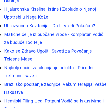
rešenja
Hijaluronska Kiselina: Istine i Zablude o Njenoj
Upotrebi u Nega Kože
Ultrazvučna Kavitacija - Da Li Vredi Pokušati?
Matične ćelije iz pupčane vrpce - kompletan vodič
za buduće roditelje
Kako se Zdravo Ugojiti: Saveti za Povećanje
Telesne Mase
Najbolji načini za uklanjanje celulita - Prirodni
tretmani i saveti
Brazilsko podizanje zadnjice: Vakum terapija, vežbe
i iskustva
Hemijski Piling Lica: Potpuni Vodič sa Iskustvima i