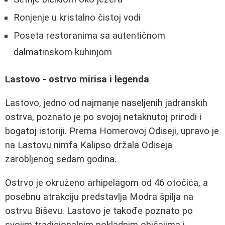
Ronjenje u kristalno čistoj vodi
Poseta restoranima sa autentičnom
dalmatinskom kuhinjom
Lastovo - ostrvo mirisa i legenda
Lastovo, jedno od najmanje naseljenih jadranskih
ostrva, poznato je po svojoj netaknutoj prirodi i
bogatoj istoriji. Prema Homerovoj Odiseji, upravo je
na Lastovu nimfa Kalipso držala Odiseja
zarobljenog sedam godina.
Ostrvo je okruženo arhipelagom od 46 otočića, a
posebnu atrakciju predstavlja Modra špilja na
ostrvu Biševu. Lastovo je takođe poznato po
svojim tradicionalnim pokladnim običajima i