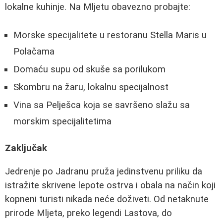
lokalne kuhinje. Na Mljetu obavezno probajte:
Morske specijalitete u restoranu Stella Maris u
Polačama
Domaću supu od skuše sa porilukom
Skombru na žaru, lokalnu specijalnost
Vina sa Pelješca koja se savršeno slažu sa
morskim specijalitetima
Zaključak
Jedrenje po Jadranu pruža jedinstvenu priliku da
istražite skrivene lepote ostrva i obala na način koji
kopneni turisti nikada neće doživeti. Od netaknute
prirode Mljeta, preko legendi Lastova, do