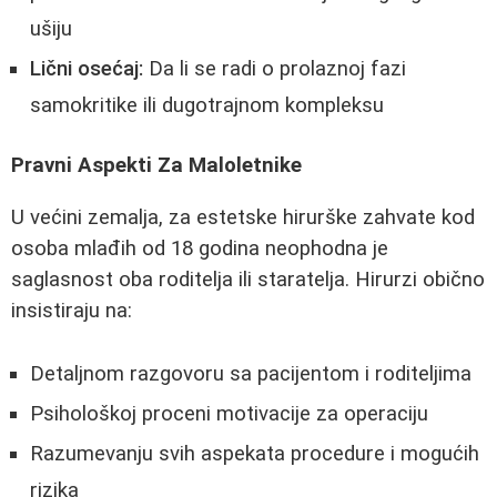
ušiju
Lični osećaj:
Da li se radi o prolaznoj fazi
samokritike ili dugotrajnom kompleksu
Pravni Aspekti Za Maloletnike
U većini zemalja, za estetske hirurške zahvate kod
osoba mlađih od 18 godina neophodna je
saglasnost oba roditelja ili staratelja. Hirurzi obično
insistiraju na:
Detaljnom razgovoru sa pacijentom i roditeljima
Psihološkoj proceni motivacije za operaciju
Razumevanju svih aspekata procedure i mogućih
rizika