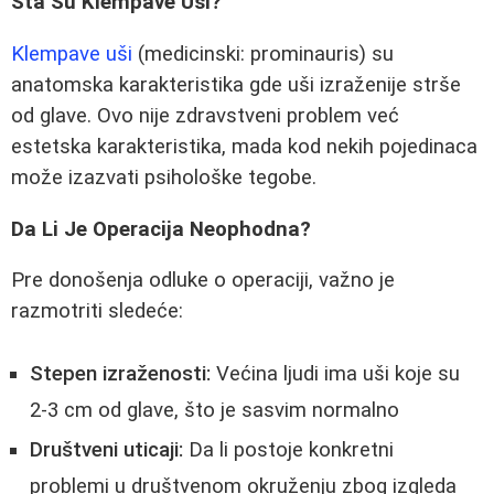
Šta Su Klempave Uši?
Klempave uši
(medicinski: prominauris) su
anatomska karakteristika gde uši izraženije strše
od glave. Ovo nije zdravstveni problem već
estetska karakteristika, mada kod nekih pojedinaca
može izazvati psihološke tegobe.
Da Li Je Operacija Neophodna?
Pre donošenja odluke o operaciji, važno je
razmotriti sledeće:
Stepen izraženosti:
Većina ljudi ima uši koje su
2-3 cm od glave, što je sasvim normalno
Društveni uticaji:
Da li postoje konkretni
problemi u društvenom okruženju zbog izgleda