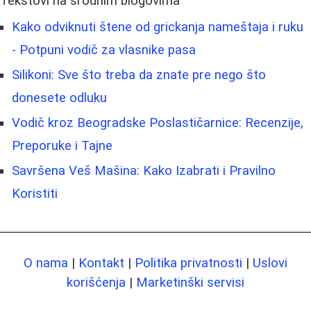
Tekstovi na srodnim blogovima
Kako odviknuti štene od grickanja nameštaja i ruku
- Potpuni vodič za vlasnike pasa
Silikoni: Sve što treba da znate pre nego što
donesete odluku
Vodič kroz Beogradske Poslastičarnice: Recenzije,
Preporuke i Tajne
Savršena Veš Mašina: Kako Izabrati i Pravilno
Koristiti
O nama
|
Kontakt
|
Politika privatnosti
|
Uslovi
korišćenja
|
Marketinški servisi