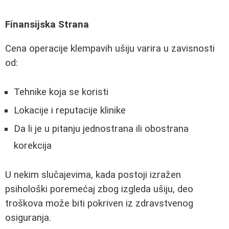
Finansijska Strana
Cena operacije klempavih ušiju varira u zavisnosti
od:
Tehnike koja se koristi
Lokacije i reputacije klinike
Da li je u pitanju jednostrana ili obostrana
korekcija
U nekim slučajevima, kada postoji izražen
psihološki poremećaj zbog izgleda ušiju, deo
troškova može biti pokriven iz zdravstvenog
osiguranja.