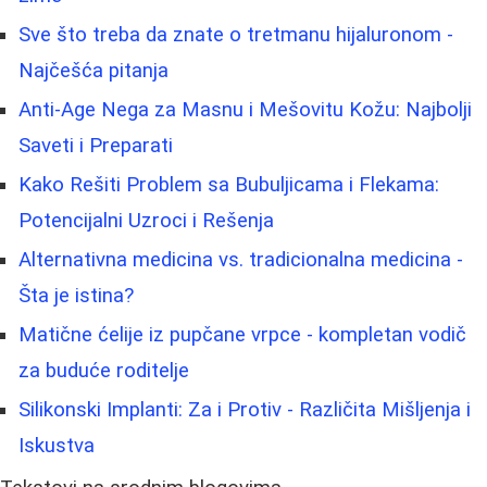
Sve što treba da znate o tretmanu hijaluronom -
Najčešća pitanja
Anti-Age Nega za Masnu i Mešovitu Kožu: Najbolji
Saveti i Preparati
Kako Rešiti Problem sa Bubuljicama i Flekama:
Potencijalni Uzroci i Rešenja
Alternativna medicina vs. tradicionalna medicina -
Šta je istina?
Matične ćelije iz pupčane vrpce - kompletan vodič
za buduće roditelje
Silikonski Implanti: Za i Protiv - Različita Mišljenja i
Iskustva