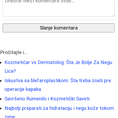
Slanje komentara
Pročitajte i...
Kozmetičar vs Dermatolog: Šta Je Bolje Za Negu
Lica?
Iskustva sa blefaroplastikom: Šta treba znati pre
operacije kapaka
Savršeno Rumenilo i Kozmetički Saveti
Najbolji preparati za hidrataciju i negu kože tokom
zime