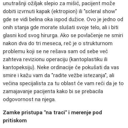
unutrašnji ožiljak slepio za mišić, pacijent može
dobiti izvrnuti kapak (ektropion) ili "scleral show"
gde se vidi belina oka ispod dužice. Ovo je jedno od
onih stanja gde morate slušati svoje telo, ali i biti
glasni kod svog hirurga. Ako se povlačenje ne smiri
nakon dva do tri meseca, reč je o strukturnom
problemu koji se ne rešava sam od sebe već
zahteva revizionu operaciju (kantoplastiku ili
kantopeksiju). Neke ordinacije će pokušati da vas
smire i kažu vam da "radite vežbe istezanja", ali
većina specijalista za tu oblast će vam reći da je to
zamajavanje pacijenta kako bi se prebacila
odgovornost na njega.
Zamke pristupa "na traci" i merenje pod
pritiskom