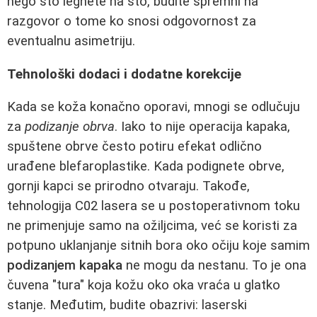
nego što legnete na sto, budite spremni na
razgovor o tome ko snosi odgovornost za
eventualnu asimetriju.
Tehnološki dodaci i dodatne korekcije
Kada se koža konačno oporavi, mnogi se odlučuju
za
podizanje obrva
. Iako to nije operacija kapaka,
spuštene obrve često potiru efekat odlično
urađene blefaroplastike. Kada podignete obrve,
gornji kapci se prirodno otvaraju. Takođe,
tehnologija C02 lasera se u postoperativnom toku
ne primenjuje samo na ožiljcima, već se koristi za
potpuno uklanjanje sitnih bora oko očiju koje samim
podizanjem kapaka
ne mogu da nestanu. To je ona
čuvena "tura" koja kožu oko oka vraća u glatko
stanje. Međutim, budite obazrivi: laserski