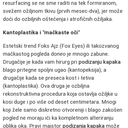
resurfacing se ne sme raditi na tek formiranom,
svežem ožiljnom tkivu (prvih mesec-dva), jer može
doći do ozbiljnih oštećenja i atrofičnih ožiljaka.
Kantoplastika i "mačkaste oči"
Estetski trend Foks Ajz (Fox Eyes) ili takozvanog
mačkastog pogleda doneo je mnogo zabune.
Drugačije je kada vam hirurg pri
podizanju kapaka
blago pritegne spoljni ugao (kantopeksija), a
drugačije kada se preseca kost i tetiva
(kantoplastika). Ova druga je ozbiljna
rekonstruktivna procedura koja ostavlja ožiljke u
kosi duge i po više od deset centimetara. Mnogi
koji žele samo diskretno otvoreniji i blago zakošen
pogled ne moraju ići ka kompletnom alteriranju
oblika oka. Pravi majstor
podizanja kapaka
može