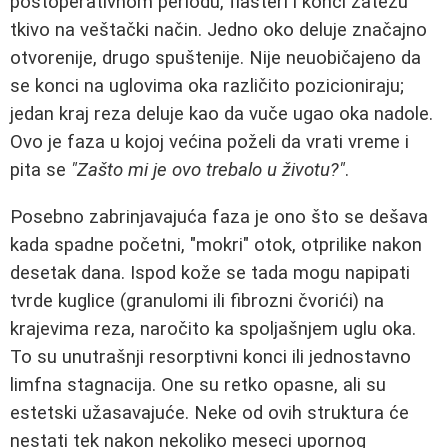
postoperativnom periodu, flasteri i konci zatežu
tkivo na veštački način. Jedno oko deluje značajno
otvorenije, drugo spuštenije. Nije neuobičajeno da
se konci na uglovima oka različito pozicioniraju;
jedan kraj reza deluje kao da vuče ugao oka nadole.
Ovo je faza u kojoj većina poželi da vrati vreme i
pita se
"Zašto mi je ovo trebalo u životu?"
.
Posebno zabrinjavajuća faza je ono što se dešava
kada spadne početni, "mokri" otok, otprilike nakon
desetak dana. Ispod kože se tada mogu napipati
tvrde kuglice (granulomi ili fibrozni čvorići) na
krajevima reza, naročito ka spoljašnjem uglu oka.
To su unutrašnji resorptivni konci ili jednostavno
limfna stagnacija. One su retko opasne, ali su
estetski užasavajuće. Neke od ovih struktura će
nestati tek nakon nekoliko meseci upornog