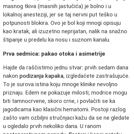
masnog tkiva (masnih jastučića) je bolno i u
lokalnoj anesteziji, jer se taj nervni put teško u
potpunosti blokira. Ovo je bol koji mnogi opisuju
kao kratak, ali izuzetno neprijatan, nalik na snažno
štipanje u predelu ka nosu i suznom kanalu.
Prva sedmica: pakao otoka i asimetrije
Hajde da raščistimo jednu stvar: prvih sedam dana
nakon
podizanja kapaka
, izgledaćete zastrašujuće.
To je surova istina koju mnoge klinike nevoljno
priznaju. Edem ne pokazuje milosti; modrice mogu
biti tamnocrvene, skoro crne, i povlačiti se ka
jagodicama kao klasični hematomi. Postoji razlog
zašto vam ozbiljni stručnjaci kažu da se ne gledate
u ogledalo prvih nekoliko dana. U ranom