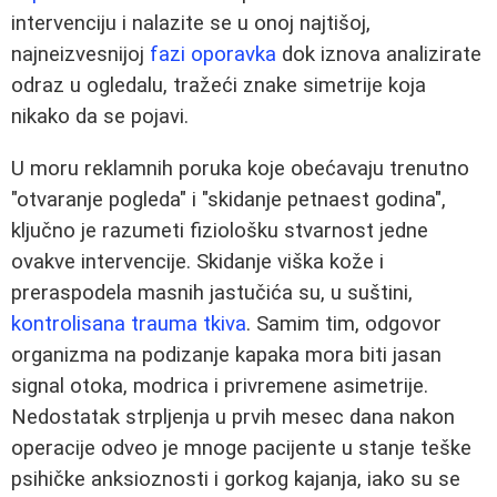
intervenciju i nalazite se u onoj najtišoj,
najneizvesnijoj
fazi oporavka
dok iznova analizirate
odraz u ogledalu, tražeći znake simetrije koja
nikako da se pojavi.
U moru reklamnih poruka koje obećavaju trenutno
"otvaranje pogleda" i "skidanje petnaest godina",
ključno je razumeti fiziološku stvarnost jedne
ovakve intervencije. Skidanje viška kože i
preraspodela masnih jastučića su, u suštini,
kontrolisana trauma tkiva
. Samim tim, odgovor
organizma na podizanje kapaka mora biti jasan
signal otoka, modrica i privremene asimetrije.
Nedostatak strpljenja u prvih mesec dana nakon
operacije odveo je mnoge pacijente u stanje teške
psihičke anksioznosti i gorkog kajanja, iako su se