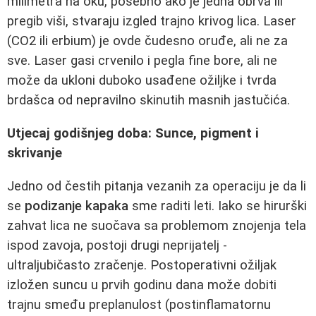
milimetra na oku, posebno ako je jedna obrva ili
pregib viši, stvaraju izgled trajno krivog lica. Laser
(CO2 ili erbium) je ovde čudesno oruđe, ali ne za
sve. Laser gasi crvenilo i pegla fine bore, ali ne
može da ukloni duboko usađene ožiljke i tvrda
brdašca od nepravilno skinutih masnih jastučića.
Utjecaj godišnjeg doba: Sunce, pigment i
skrivanje
Jedno od čestih pitanja vezanih za operaciju je da li
se
podizanje kapaka
sme raditi leti. Iako se hirurški
zahvat lica ne suočava sa problemom znojenja tela
ispod zavoja, postoji drugi neprijatelj -
ultraljubičasto zračenje. Postoperativni ožiljak
izložen suncu u prvih godinu dana može dobiti
trajnu smeđu preplanulost (postinflamatornu