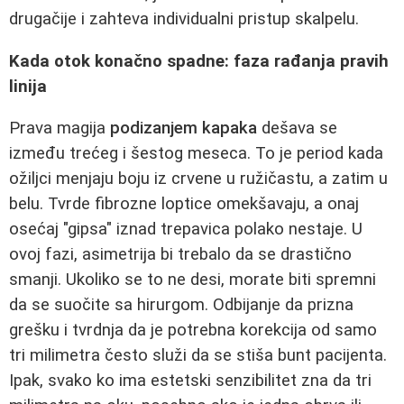
drugačije i zahteva individualni pristup skalpelu.
Kada otok konačno spadne: faza rađanja pravih
linija
Prava magija
podizanjem kapaka
dešava se
između trećeg i šestog meseca. To je period kada
ožiljci menjaju boju iz crvene u ružičastu, a zatim u
belu. Tvrde fibrozne loptice omekšavaju, a onaj
osećaj "gipsa" iznad trepavica polako nestaje. U
ovoj fazi, asimetrija bi trebalo da se drastično
smanji. Ukoliko se to ne desi, morate biti spremni
da se suočite sa hirurgom. Odbijanje da prizna
grešku i tvrdnja da je potrebna korekcija od samo
tri milimetra često služi da se stiša bunt pacijenta.
Ipak, svako ko ima estetski senzibilitet zna da tri