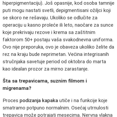
hiperpigmentaciju). Još opasnije, kod osoba tamnije
puti mogu nastati svetli, depigmentisani ožiljci koji
se skoro ne rešavaju. Ukoliko se odlučite za
operaciju u kasno proleće ili leto, naočare za sunce
koje prekrivaju rezove i krema sa zaštitnim
faktorom 50+ postaju vaša svakodnevna uniforma.
Ovo nije preporuka, ovo je obaveza ukoliko želite da
rez na kraju bude neprimetan. Većina integrisanih
stručnjaka savetuje period od oktobra do marta
kao idealan prozor za mirno zarastanje.
Šta sa trepavicama, suznim filmom i
migrenama?
Proces
podizanja kapaka
utiče i na funkcije koje
smatramo potpuno normalnim. Osećaj utrnulosti
trepavica može potrajati mesecima. Nervna vlakna