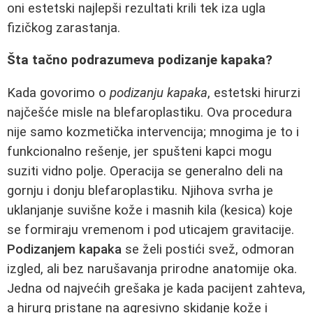
oni estetski najlepši rezultati krili tek iza ugla
fizičkog zarastanja.
Šta tačno podrazumeva podizanje kapaka?
Kada govorimo o
podizanju kapaka
, estetski hirurzi
najčešće misle na blefaroplastiku. Ova procedura
nije samo kozmetička intervencija; mnogima je to i
funkcionalno rešenje, jer spušteni kapci mogu
suziti vidno polje. Operacija se generalno deli na
gornju i donju blefaroplastiku. Njihova svrha je
uklanjanje suvišne kože i masnih kila (kesica) koje
se formiraju vremenom i pod uticajem gravitacije.
Podizanjem kapaka
se želi postići svež, odmoran
izgled, ali bez narušavanja prirodne anatomije oka.
Jedna od najvećih grešaka je kada pacijent zahteva,
a hirurg pristane na agresivno skidanje kože i