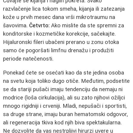
Čuvajte se kijanja i naglih pokreta. Svako
razvlačenje lica tokom smeha, kijanja ili zatezanja
kože u prvih mesec dana vrši mikrotraumu na
šavovima.
Četvrto:
Ako mislite da ste spremni za
konditorske i kozmetičke korekcije, sačekajte.
Hijaluronski fileri ubačeni prerano u zonu otoka
samo će pogoršati limfnu drenažu i produžiti
periode natečenosti.
Ponekad ćete se osećati kao da ste jedina osoba
na svetu koja toliko dugo otiče. Međutim, podsetite
se da stariji pušači imaju tendenciju da nemaju ni
modrice (loša cirkulacija), ali su zato njihovi ožiljci
mnogo rigidniji i crveniji. Mladi, nepušači i sportisti,
sa druge strane, imaju buran hematomski odgovor,
ali regeneracija tkiva kod njih biva spektakularna.
Ne dozvolite da vas nestrpljivi hirurzi uvere u