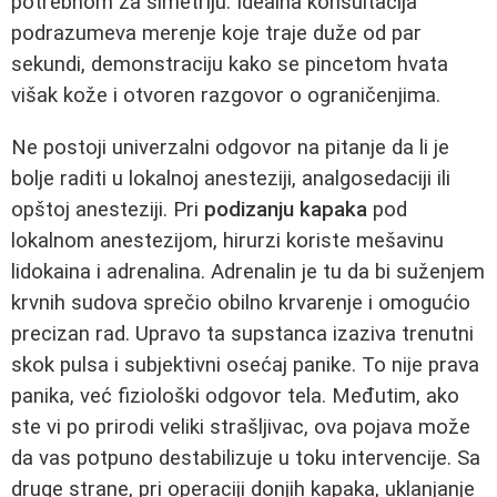
potrebnom za simetriju. Idealna konsultacija
podrazumeva merenje koje traje duže od par
sekundi, demonstraciju kako se pincetom hvata
višak kože i otvoren razgovor o ograničenjima.
Ne postoji univerzalni odgovor na pitanje da li je
bolje raditi u lokalnoj anesteziji, analgosedaciji ili
opštoj anesteziji. Pri
podizanju kapaka
pod
lokalnom anestezijom, hirurzi koriste mešavinu
lidokaina i adrenalina. Adrenalin je tu da bi suženjem
krvnih sudova sprečio obilno krvarenje i omogućio
precizan rad. Upravo ta supstanca izaziva trenutni
skok pulsa i subjektivni osećaj panike. To nije prava
panika, već fiziološki odgovor tela. Međutim, ako
ste vi po prirodi veliki strašljivac, ova pojava može
da vas potpuno destabilizuje u toku intervencije. Sa
druge strane, pri operaciji donjih kapaka, uklanjanje