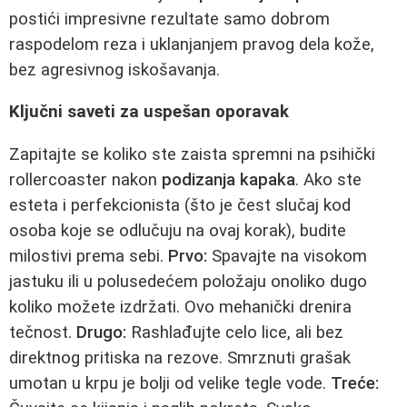
postići impresivne rezultate samo dobrom
raspodelom reza i uklanjanjem pravog dela kože,
bez agresivnog iskošavanja.
Ključni saveti za uspešan oporavak
Zapitajte se koliko ste zaista spremni na psihički
rollercoaster nakon
podizanja kapaka
. Ako ste
esteta i perfekcionista (što je čest slučaj kod
osoba koje se odlučuju na ovaj korak), budite
milostivi prema sebi.
Prvo:
Spavajte na visokom
jastuku ili u polusedećem položaju onoliko dugo
koliko možete izdržati. Ovo mehanički drenira
tečnost.
Drugo:
Rashlađujte celo lice, ali bez
direktnog pritiska na rezove. Smrznuti grašak
umotan u krpu je bolji od velike tegle vode.
Treće: