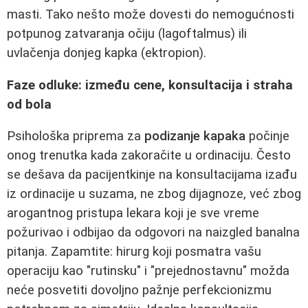
masti. Tako nešto može dovesti do nemogućnosti
potpunog zatvaranja očiju (lagoftalmus) ili
uvlačenja donjeg kapka (ektropion).
Faze odluke: između cene, konsultacija i straha
od bola
Psihološka priprema za
podizanje kapaka
počinje
onog trenutka kada zakoračite u ordinaciju. Često
se dešava da pacijentkinje na konsultacijama izađu
iz ordinacije u suzama, ne zbog dijagnoze, već zbog
arogantnog pristupa lekara koji je sve vreme
požurivao i odbijao da odgovori na naizgled banalna
pitanja. Zapamtite: hirurg koji posmatra vašu
operaciju kao "rutinsku" i "prejednostavnu" možda
neće posvetiti dovoljno pažnje perfekcionizmu