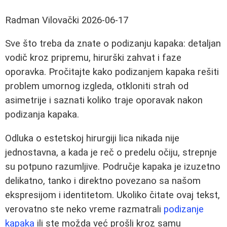
Radman Vilovački
2026-06-17
Sve što treba da znate o podizanju kapaka: detaljan
vodič kroz pripremu, hirurški zahvat i faze
oporavka. Pročitajte kako podizanjem kapaka rešiti
problem umornog izgleda, otkloniti strah od
asimetrije i saznati koliko traje oporavak nakon
podizanja kapaka.
Odluka o estetskoj hirurgiji lica nikada nije
jednostavna, a kada je reč o predelu očiju, strepnje
su potpuno razumljive. Područje kapaka je izuzetno
delikatno, tanko i direktno povezano sa našom
ekspresijom i identitetom. Ukoliko čitate ovaj tekst,
verovatno ste neko vreme razmatrali
podizanje
kapaka
ili ste možda već prošli kroz samu