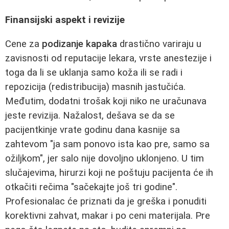
Finansijski aspekt i revizije
Cene za
podizanje kapaka
drastično variraju u
zavisnosti od reputacije lekara, vrste anestezije i
toga da li se uklanja samo koža ili se radi i
repozicija (redistribucija) masnih jastučića.
Međutim, dodatni trošak koji niko ne uračunava
jeste revizija. Nažalost, dešava se da se
pacijentkinje vrate godinu dana kasnije sa
zahtevom "ja sam ponovo ista kao pre, samo sa
ožiljkom", jer salo nije dovoljno uklonjeno. U tim
slučajevima, hirurzi koji ne poštuju pacijenta će ih
otkačiti rečima "sačekajte još tri godine".
Profesionalac će priznati da je greška i ponuditi
korektivni zahvat, makar i po ceni materijala. Pre