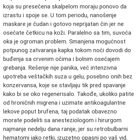
koja su presečena skalpelom moraju ponovo da
izrastu i spoje se. U tom periodu, nanošenje
maskare je čudan i gotovo neprijatan čin jer ne
osećate četkicu na koži. Paralelno sa tim, suvoća
oka je ogroman problem. Smanjena mogućnost
potpunog zatvaranja kapka tokom noći dovodi do
buđenja sa crvenim očima i bolnim osećajem
grebanja. Rešenje nije panika, već intenzivna
upotreba veštačkih suza u gelu, posebno onih bez
konzervansa, koje se stavljaju tik pred spavanje
kako bi se oko regenerisalo. Takođe, ukoliko patite
od hroničnih migrena i uzimate antikoagulantne
lekove poput brufena, taj podatak obavezno
morate podeliti sa anesteziologom i hirurgom
najmanje nedelju dana ranije, jer su retrobulbarni
hematomi iako retki, izuzetno opasni po vaš vid.