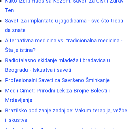
Kako Izbiti Haos sa Kožom: Saveti za Čist i Zdrav
Ten
Saveti za implantate u jagodicama - sve što treba
da znate
Alternativna medicina vs. tradicionalna medicina -
Šta je istina?
Radiotalasno skidanje mladeža i bradavica u
Beogradu - Iskustva i saveti
Profesionalni Saveti za Savršeno Šminkanje
Med i Cimet: Prirodni Lek za Brojne Bolesti i
Mršavljenje
Brazilsko podizanje zadnjice: Vakum terapija, vežbe
i iskustva