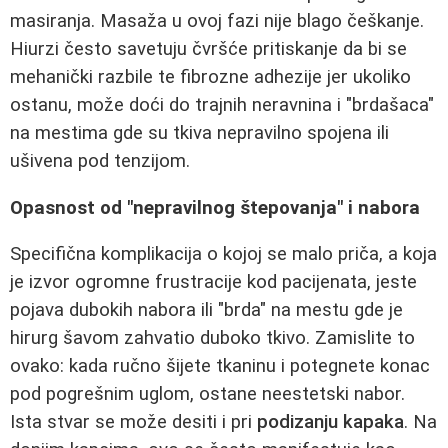
masiranja. Masaža u ovoj fazi nije blago češkanje.
Hiurzi često savetuju čvršće pritiskanje da bi se
mehanički razbile te fibrozne adhezije jer ukoliko
ostanu, može doći do trajnih neravnina i "brdašaca"
na mestima gde su tkiva nepravilno spojena ili
ušivena pod tenzijom.
Opasnost od "nepravilnog štepovanja" i nabora
Specifična komplikacija o kojoj se malo priča, a koja
je izvor ogromne frustracije kod pacijenata, jeste
pojava dubokih nabora ili "brda" na mestu gde je
hirurg šavom zahvatio duboko tkivo. Zamislite to
ovako: kada ručno šijete tkaninu i potegnete konac
pod pogrešnim uglom, ostane neestetski nabor.
Ista stvar se može desiti i pri
podizanju kapaka
. Na