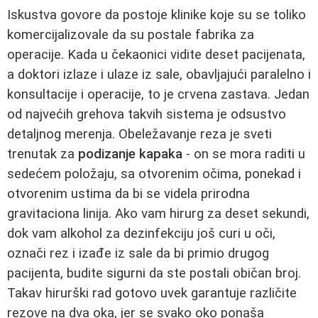
Iskustva govore da postoje klinike koje su se toliko
komercijalizovale da su postale fabrika za
operacije. Kada u čekaonici vidite deset pacijenata,
a doktori izlaze i ulaze iz sale, obavljajući paralelno i
konsultacije i operacije, to je crvena zastava. Jedan
od najvećih grehova takvih sistema je odsustvo
detaljnog merenja. Obeležavanje reza je sveti
trenutak za
podizanje kapaka
- on se mora raditi u
sedećem položaju, sa otvorenim očima, ponekad i
otvorenim ustima da bi se videla prirodna
gravitaciona linija. Ako vam hirurg za deset sekundi,
dok vam alkohol za dezinfekciju još curi u oči,
označi rez i izađe iz sale da bi primio drugog
pacijenta, budite sigurni da ste postali običan broj.
Takav hirurški rad gotovo uvek garantuje različite
rezove na dva oka, jer se svako oko ponaša