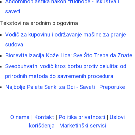
Abdominoplastika nakon trudnoće - Iskustva i
saveti
Tekstovi na srodnim blogovima
Vodič za kupovinu i održavanje mašine za pranje
sudova
Biorevitalizacija Kože Lica: Sve Što Treba da Znate
Sveobuhvatni vodič kroz borbu protiv celulita: od
prirodnih metoda do savremenih procedura
Najbolje Palete Senki za Oči - Saveti i Preporuke
O nama
|
Kontakt
|
Politika privatnosti
|
Uslovi
korišćenja
|
Marketinški servisi