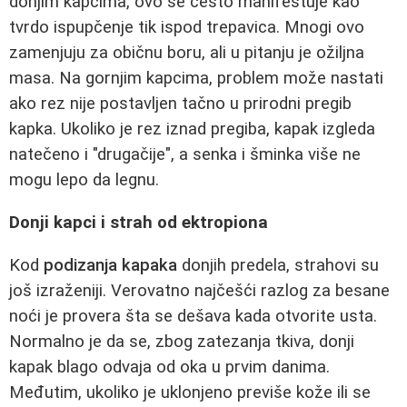
donjim kapcima, ovo se često manifestuje kao
tvrdo ispupčenje tik ispod trepavica. Mnogi ovo
zamenjuju za običnu boru, ali u pitanju je ožiljna
masa. Na gornjim kapcima, problem može nastati
ako rez nije postavljen tačno u prirodni pregib
kapka. Ukoliko je rez iznad pregiba, kapak izgleda
natečeno i "drugačije", a senka i šminka više ne
mogu lepo da legnu.
Donji kapci i strah od ektropiona
Kod
podizanja kapaka
donjih predela, strahovi su
još izraženiji. Verovatno najčešći razlog za besane
noći je provera šta se dešava kada otvorite usta.
Normalno je da se, zbog zatezanja tkiva, donji
kapak blago odvaja od oka u prvim danima.
Međutim, ukoliko je uklonjeno previše kože ili se