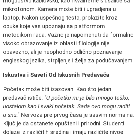
mogućstvu kablovsku, kao i kvalitetne slušalice sa
mikrofonom. Kamera može biti i ugradjena u
laptop. Nakon uspešnog testa, prolazite kroz
obuke koje vas upoznaju sa platformom i
metodikom rada. Važno je napomenuti da formalno
visoko obrazovanje iz oblasti filologije nije
obavezno, ali je neophodno odlično poznavanje
engleskog jezika, strpljenje i želja za podučavanjem.
Iskustva i Saveti Od Iskusnih Predavača
Početak može biti izazovan. Kao što jedan
predavač ističe:
"U početku mi je bilo mnogo teško,
uostalom kao i svaki početak. Sada ovo mogu raditi
u snu."
Nervoza pre prvog časa je sasvim normalna.
Ključ je da ostanete opušteni i prirodni. Studenti
dolaze iz različitih sredina i imaju različite nivoe