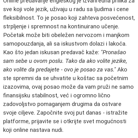
Online predavanje engleskog je izvanredna prilika za
sve koji vole jezik, uživaju u radu sa ljudima i cene
fleksibilnost. To je posao koji zahteva posvećenost,
strpljenje i spremnost na kontinuirano učenje.
Početak može biti obeležen nervozom i manjkom
samopouzdanja, ali sa iskustvom dolazi i lakoća.
Kao što jedan iskusan predavač kaže:
"Pronašao
sam sebe u ovom poslu. Tako da ako volite jezike,
ako volite da predajete - ovo je posao za vas."
Ako
ste spremni da se uhvatite u koštac sa početnim
izazovima, ovaj posao može da vam pruži ne samo
finansijsku stabilnost, već i ogromno lično
zadovoljstvo pomaganjem drugima da ostvare
svoje ciljeve. Započnite svoj put danas - istražite
platforme, prijavite se i otkrijte svet mogućnosti
koji online nastava nudi.