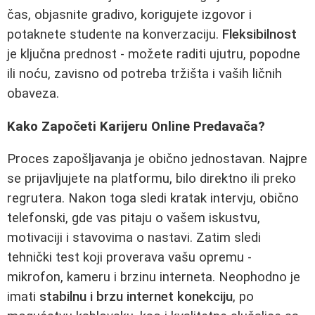
čas, objasnite gradivo, korigujete izgovor i
potaknete studente na konverzaciju.
Fleksibilnost
je ključna prednost - možete raditi ujutru, popodne
ili noću, zavisno od potreba tržišta i vaših ličnih
obaveza.
Kako Započeti Karijeru Online Predavača?
Proces zapošljavanja je obično jednostavan. Najpre
se prijavljujete na platformu, bilo direktno ili preko
regrutera. Nakon toga sledi kratak intervju, obično
telefonski, gde vas pitaju o vašem iskustvu,
motivaciji i stavovima o nastavi. Zatim sledi
tehnički test koji proverava vašu opremu -
mikrofon, kameru i brzinu interneta. Neophodno je
imati
stabilnu i brzu internet konekciju
, po