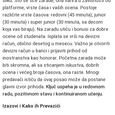
sliku. Što se tiče zarade, ona varira u zavisnosti od
platforme, vrste časa i vaših ocena. Postoje
različite vrste časova: redovni (45 minuta), junior
(30 minuta) i super junior (30 minuta, sa decom
koja vas biraju). Na zaradu utiču i bonusi za dobre
ocene od studenata. Isplata se vrši na devizni
račun, obično desetog u mesecu. Važno je otvoriti
devizni račun u banci i prijaviti prihod od
inostranstva kao honorar. Početna zarada može
biti skromna, ali sa sticanjem iskustva, dobrih
ocena i većeg broja časova, ona raste. Mnogi
predavači ističu da ovaj posao može da postane
glavni izvor prihoda.
Ključ uspeha je u redovnom
radu, pozitivnom stavu i kontinuiranom učenju.
Izazovi i Kako ih Prevazići