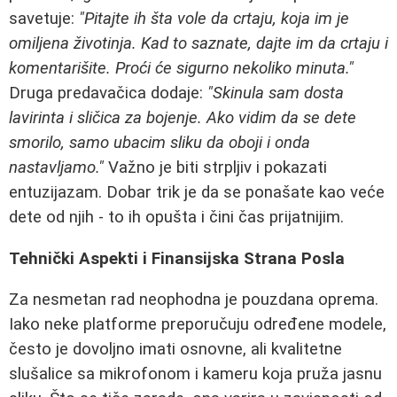
savetuje:
"Pitajte ih šta vole da crtaju, koja im je
omiljena životinja. Kad to saznate, dajte im da crtaju i
komentarišite. Proći će sigurno nekoliko minuta."
Druga predavačica dodaje:
"Skinula sam dosta
lavirinta i sličica za bojenje. Ako vidim da se dete
smorilo, samo ubacim sliku da oboji i onda
nastavljamo."
Važno je biti strpljiv i pokazati
entuzijazam. Dobar trik je da se ponašate kao veće
dete od njih - to ih opušta i čini čas prijatnijim.
Tehnički Aspekti i Finansijska Strana Posla
Za nesmetan rad neophodna je pouzdana oprema.
Iako neke platforme preporučuju određene modele,
često je dovoljno imati osnovne, ali kvalitetne
slušalice sa mikrofonom i kameru koja pruža jasnu