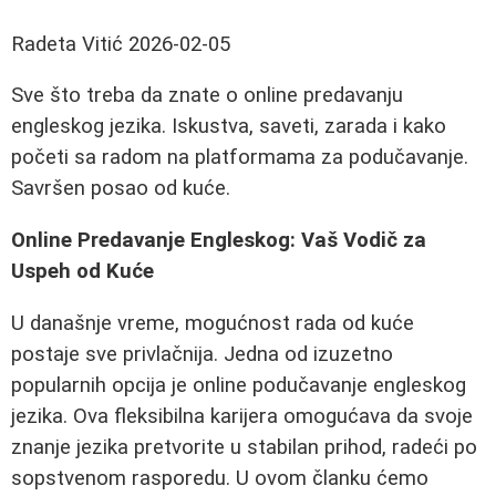
Radeta Vitić
2026-02-05
Sve što treba da znate o online predavanju
engleskog jezika. Iskustva, saveti, zarada i kako
početi sa radom na platformama za podučavanje.
Savršen posao od kuće.
Online Predavanje Engleskog: Vaš Vodič za
Uspeh od Kuće
U današnje vreme, mogućnost rada od kuće
postaje sve privlačnija. Jedna od izuzetno
popularnih opcija je online podučavanje engleskog
jezika. Ova fleksibilna karijera omogućava da svoje
znanje jezika pretvorite u stabilan prihod, radeći po
sopstvenom rasporedu. U ovom članku ćemo