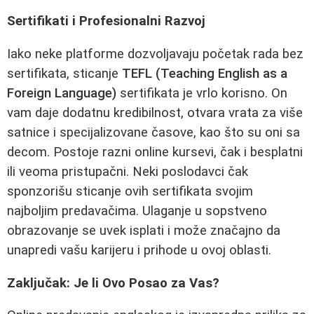
Sertifikati i Profesionalni Razvoj
Iako neke platforme dozvoljavaju početak rada bez
sertifikata, sticanje
TEFL (Teaching English as a
Foreign Language)
sertifikata je vrlo korisno. On
vam daje dodatnu kredibilnost, otvara vrata za više
satnice i specijalizovane časove, kao što su oni sa
decom. Postoje razni online kursevi, čak i besplatni
ili veoma pristupačni. Neki poslodavci čak
sponzorišu sticanje ovih sertifikata svojim
najboljim predavačima. Ulaganje u sopstveno
obrazovanje se uvek isplati i može značajno da
unapredi vašu karijeru i prihode u ovoj oblasti.
Zaključak: Je li Ovo Posao za Vas?