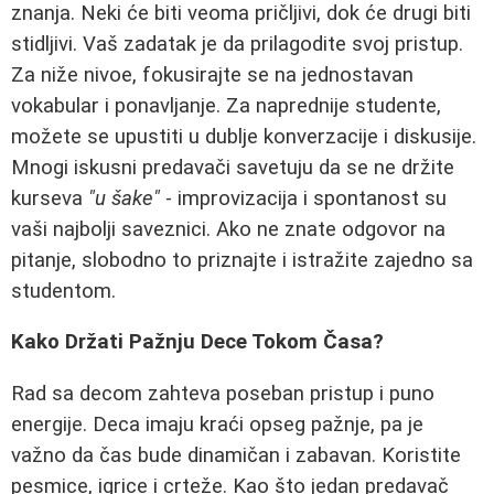
znanja. Neki će biti veoma pričljivi, dok će drugi biti
stidljivi. Vaš zadatak je da prilagodite svoj pristup.
Za niže nivoe, fokusirajte se na jednostavan
vokabular i ponavljanje. Za naprednije studente,
možete se upustiti u dublje konverzacije i diskusije.
Mnogi iskusni predavači savetuju da se ne držite
kurseva
"u šake"
- improvizacija i spontanost su
vaši najbolji saveznici. Ako ne znate odgovor na
pitanje, slobodno to priznajte i istražite zajedno sa
studentom.
Kako Držati Pažnju Dece Tokom Časa?
Rad sa decom zahteva poseban pristup i puno
energije. Deca imaju kraći opseg pažnje, pa je
važno da čas bude dinamičan i zabavan. Koristite
pesmice, igrice i crteže. Kao što jedan predavač