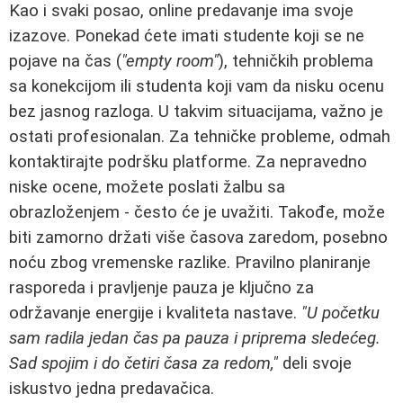
Kao i svaki posao, online predavanje ima svoje
izazove. Ponekad ćete imati studente koji se ne
pojave na čas (
"empty room"
), tehničkih problema
sa konekcijom ili studenta koji vam da nisku ocenu
bez jasnog razloga. U takvim situacijama, važno je
ostati profesionalan. Za tehničke probleme, odmah
kontaktirajte podršku platforme. Za nepravedno
niske ocene, možete poslati žalbu sa
obrazloženjem - često će je uvažiti. Takođe, može
biti zamorno držati više časova zaredom, posebno
noću zbog vremenske razlike. Pravilno planiranje
rasporeda i pravljenje pauza je ključno za
održavanje energije i kvaliteta nastave.
"U početku
sam radila jedan čas pa pauza i priprema sledećeg.
Sad spojim i do četiri časa za redom,"
deli svoje
iskustvo jedna predavačica.