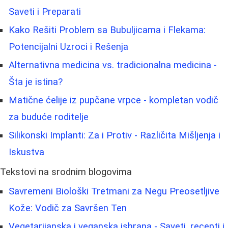
Saveti i Preparati
Kako Rešiti Problem sa Bubuljicama i Flekama:
Potencijalni Uzroci i Rešenja
Alternativna medicina vs. tradicionalna medicina -
Šta je istina?
Matične ćelije iz pupčane vrpce - kompletan vodič
za buduće roditelje
Silikonski Implanti: Za i Protiv - Različita Mišljenja i
Iskustva
Tekstovi na srodnim blogovima
Savremeni Biološki Tretmani za Negu Preosetljive
Kože: Vodič za Savršen Ten
Vegetarijanska i veganska ishrana - Saveti, recepti i