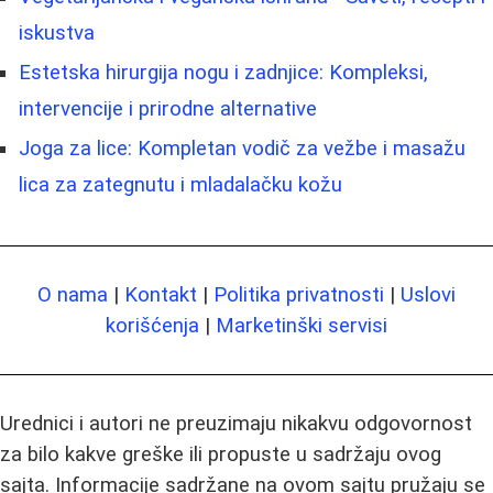
iskustva
Estetska hirurgija nogu i zadnjice: Kompleksi,
intervencije i prirodne alternative
Joga za lice: Kompletan vodič za vežbe i masažu
lica za zategnutu i mladalačku kožu
O nama
|
Kontakt
|
Politika privatnosti
|
Uslovi
korišćenja
|
Marketinški servisi
Urednici i autori ne preuzimaju nikakvu odgovornost
za bilo kakve greške ili propuste u sadržaju ovog
sajta. Informacije sadržane na ovom sajtu pružaju se