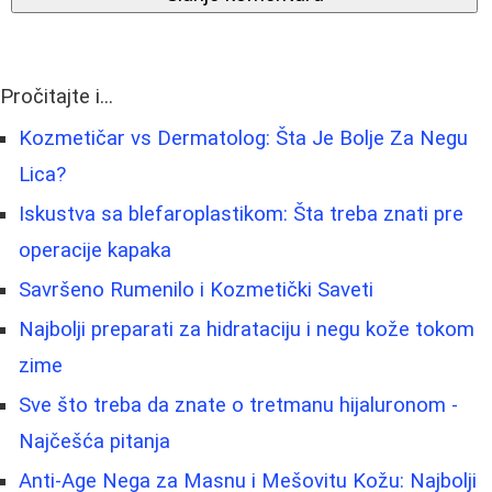
Pročitajte i...
Kozmetičar vs Dermatolog: Šta Je Bolje Za Negu
Lica?
Iskustva sa blefaroplastikom: Šta treba znati pre
operacije kapaka
Savršeno Rumenilo i Kozmetički Saveti
Najbolji preparati za hidrataciju i negu kože tokom
zime
Sve što treba da znate o tretmanu hijaluronom -
Najčešća pitanja
Anti-Age Nega za Masnu i Mešovitu Kožu: Najbolji