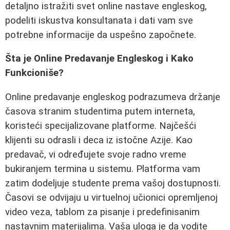
detaljno istražiti svet online nastave engleskog,
podeliti iskustva konsultanata i dati vam sve
potrebne informacije da uspešno započnete.
Šta je Online Predavanje Engleskog i Kako
Funkcioniše?
Online predavanje engleskog podrazumeva držanje
časova stranim studentima putem interneta,
koristeći specijalizovane platforme. Najčešći
klijenti su odrasli i deca iz istočne Azije. Kao
predavač, vi određujete svoje radno vreme
bukiranjem termina u sistemu. Platforma vam
zatim dodeljuje studente prema vašoj dostupnosti.
Časovi se odvijaju u virtuelnoj učionici opremljenoj
video veza, tablom za pisanje i predefinisanim
nastavnim materijalima. Vaša uloga je da vodite