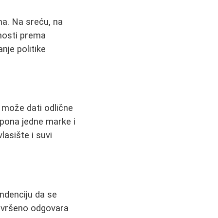
ma. Na sreću, na
tnosti prema
nje politike
a može dati odlične
mpona jedne marke i
asište i suvi
ndenciju da se
savršeno odgovara