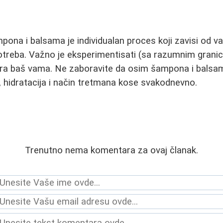
pona i balsama je individualan proces koji zavisi od va
potreba. Važno je eksperimentisati (sa razumnim grani
ara baš vama. Ne zaboravite da osim šampona i balsam
a, hidratacija i način tretmana kose svakodnevno.
Trenutno nema komentara za ovaj članak.