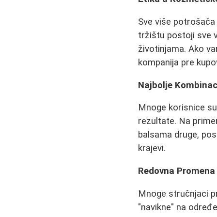
Sve više potrošača 
tržištu postoji sve
životinjama. Ako vam
kompanija pre kupo
Najbolje Kombinac
Mnoge korisnice su 
rezultate. Na prime
balsama druge, pose
krajevi.
Redovna Promena
Mnoge stručnjaci p
"navikne" na određ