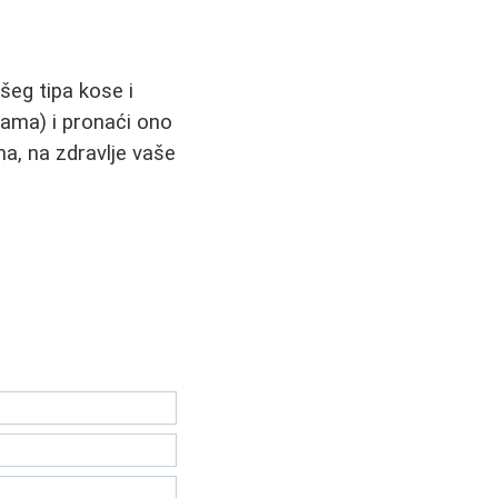
šeg tipa kose i
cama) i pronaći ono
a, na zdravlje vaše