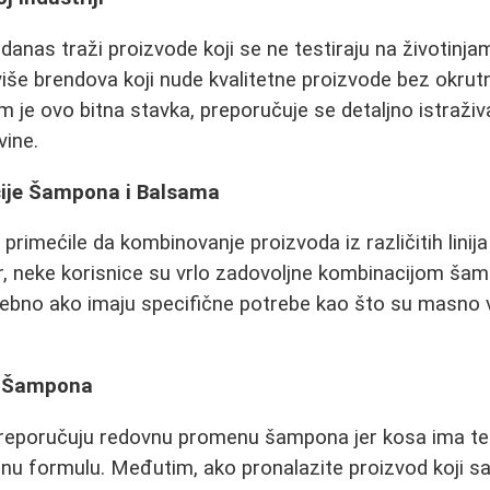
danas traži proizvode koji se ne testiraju na životinja
 više brendova koji nude kvalitetne proizvode bez okru
 je ovo bitna stavka, preporučuje se detaljno istraživa
vine.
ije Šampona i Balsama
primećile da kombinovanje proizvoda iz različitih linij
r, neke korisnice su vrlo zadovoljne kombinacijom ša
bno ako imaju specifične potrebe kao što su masno vl
 Šampona
reporučuju redovnu promenu šampona jer kosa ima te
enu formulu. Međutim, ako pronalazite proizvod koji 