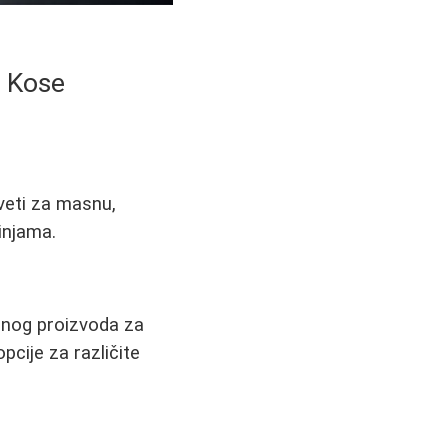
u Kose
aveti za masnu,
injama.
lnog proizvoda za
cije za različite