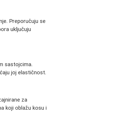
je. Preporučuju se
bora uključuju
im sastojcima.
aju joj elastičnost.
zajnirane za
a koji oblažu kosu i