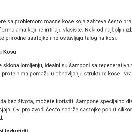
e sa problemom masne kose koja zahteva često pran
rmulama koji ne iritiraju vlasište. Neki od najboljih iz
e prirodne sastojke i ne ostavljaju talog na kosi.
u Kosu
e sklona lomljenju, idealni su šamponi sa regenerativn
i proteinima pomažu u obnavljanju strukture kose i vrać
da bez života, možete koristiti šampone specijalno di
jaja. Ovi proizvodi često sadrže sastojke poput silikon
d.
j Industriji