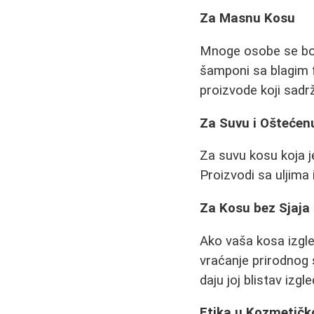
Za Masnu Kosu
Mnoge osobe se bor
šamponi sa blagim fo
proizvode koji sadrž
Za Suvu i Oštećen
Za suvu kosu koja j
Proizvodi sa uljima 
Za Kosu bez Sjaja
Ako vaša kosa izgle
vraćanje prirodnog s
daju joj blistav izgle
Etika u Kozmetičko