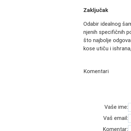
Zaključak
Odabir idealnog šam
njenih specifičnih 
što najbolje odgov
kose utiču i ishran
Komentari
Vaše ime:
Vaš email:
Komentar: