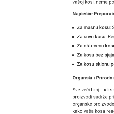
vašoj kosi, nema p
Najčešće Preporuč
Za masnu kosu:
Š
Za suvu kosu:
Reg
Za oštećenu kos
Za kosu bez sjaja
Za kosu sklonu pe
Organski i Prirodni
Sve veći broj ljudi
proizvodi sadrže pri
organske proizvode,
kako vaša kosa rea