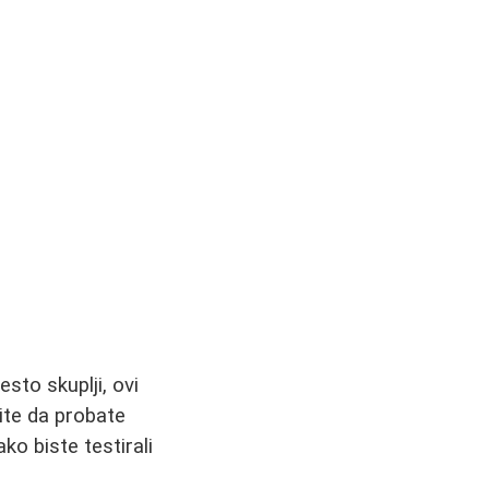
sto skuplji, ovi
lite da probate
o biste testirali