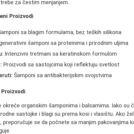
otrebe za čestim menjanjem.
eni Proizvodi
amponi sa blagim formulama, bez teških silikona
enerativni šamponi sa proteinima i prirodnim uljima
u:
Intenzivni tretmani sa keratinskom formulom
:
Proizvodi sa sastojcima koji reflektuju svetlost
ruti:
Šamponi sa antibakterijskim svojstvima
 Proizvodi
 se okreće organskim šamponima i balsamima. Iako su če
rodne sastojke i blagi su prema kosi i vlasištu. Ako že
 preporučuje se da počnete sa manjim pakovanjima kak
guje.