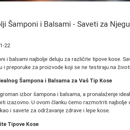
lji Šamponi i Balsami - Saveti za Njeg
1-22
i i balsami najbolje deluju za različite tipove kose. S
 i preporuke za proizvode koji se ne testiraju na život
Idealnog Šampona i Balsama za Vaš Tip Kose
 ogroman izbor šampona i balsama, a pronalaženje idea
iti izazovno. U ovom članku ćemo razmotriti najbolje op
kao i savete za održavanje zdrave i lepe kose.
ite Tipove Kose