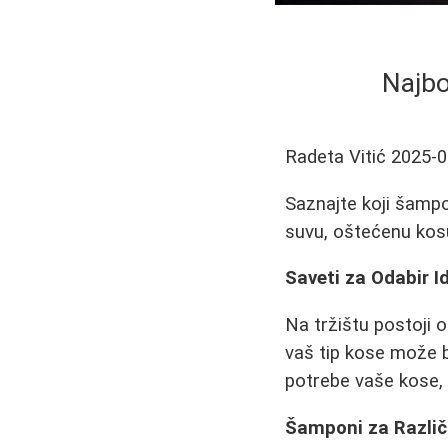
Najbo
Radeta Vitić
2025-0
Saznajte koji šampon
suvu, oštećenu kosu
Saveti za Odabir 
Na tržištu postoji
vaš tip kose može b
potrebe vaše kose, 
Šamponi za Različ