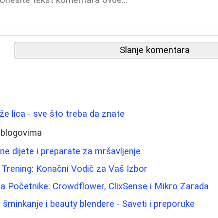
Slanje komentara
ože lica - sve što treba da znate
 blogovima
ne dijete i preparate za mršavljenje
 Trening: Konačni Vodič za Vaš Izbor
a Početnike: Crowdflower, ClixSense i Mikro Zarada
 šminkanje i beauty blendere - Saveti i preporuke