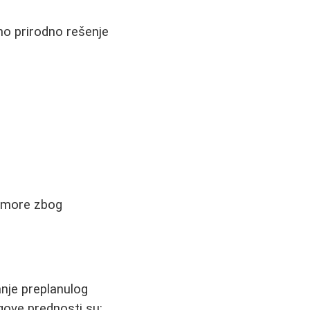
no prirodno rešenje
a more zbog
anje preplanulog
egove prednosti su: