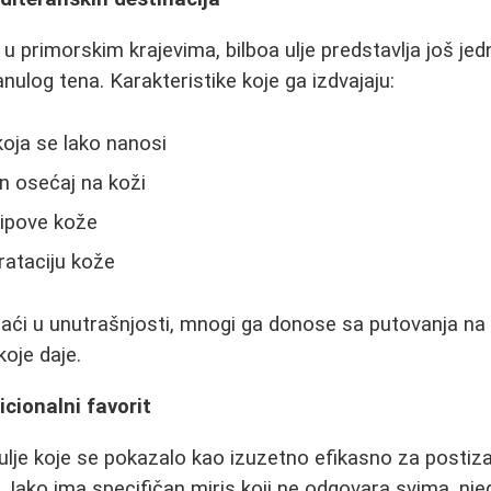
 primorskim krajevima, bilboa ulje predstavlja još jed
nulog tena. Karakteristike koje ga izdvajaju:
oja se lako nanosi
n osećaj na koži
ipove kože
rataciju kože
naći u unutrašnjosti, mnogi ga donose sa putovanja n
koje daje.
icionalni favorit
ulje koje se pokazalo kao izuzetno efikasno za postiz
e. Iako ima specifičan miris koji ne odgovara svima, nj