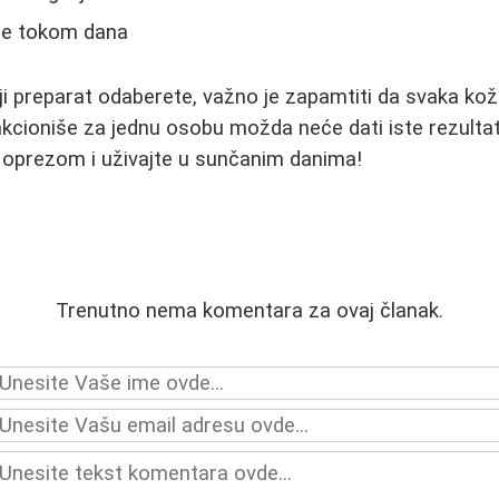
ode tokom dana
ji preparat odaberete, važno je zapamtiti da svaka kož
kcioniše za jednu osobu možda neće dati iste rezulta
 oprezom i uživajte u sunčanim danima!
Trenutno nema komentara za ovaj članak.