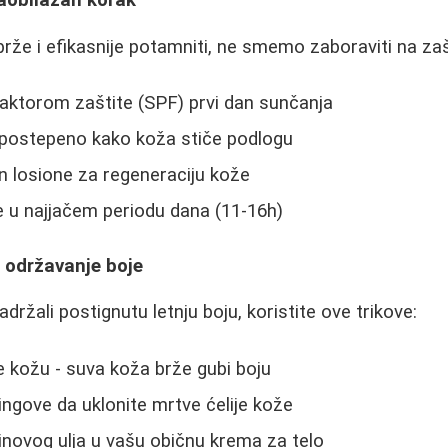
brže i efikasnije potamniti, ne smemo zaboraviti na zaš
aktorom zaštite (SPF) prvi dan sunčanja
 postepeno kako koža stiče podlogu
un losione za regeneraciju kože
e u najjačem periodu dana (11-16h)
a održavanje boje
držali postignutu letnju boju, koristite ove trikove:
e kožu - suva koža brže gubi boju
lingove da uklonite mrtve ćelije kože
novog ulja u vašu običnu krema za telo