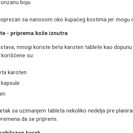
bronzanu boju
i oprezan sa nanosom oko kupaćeg kostima jer mogu os
te - priprema kože iznutra
dstava, mnogi koriste beta karoten tablete kao dopunu 
 korišćene su:
eta karoten
 kapsule
ten
etak sa uzimanjem tableta nekoliko nedelja pre planir
vremena da se pripremi.
zaobilazan korak