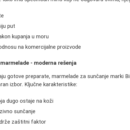
te
ju put
nakon kupanja u moru
 odnosu na komercijalne proizvode
a marmelade - moderna rešenja
raju gotove preparate, marmelade za sunčanje marki Bi
ran izbor. Ključne karakteristike:
ja dugo ostaje na koži
zivno sunčanje
drže zaštitni faktor