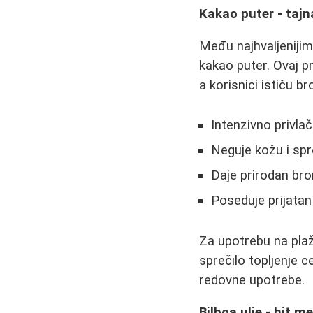
Kakao puter - taj
Među najhvaljenijim
kakao puter. Ovaj 
a korisnici ističu br
Intenzivno privla
Neguje kožu i spr
Daje prirodan bro
Poseduje prijatan
Za upotrebu na plaž
sprečilo topljenje c
redovne upotrebe.
Bilboa ulje - hit m