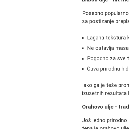
Posebno popularno u
za postizanje prepla
Lagana tekstura k
Ne ostavlja masa
Pogodno za sve t
Čuva prirodnu hid
Iako ga je teže pro
izuzetnih rezultata 
Orahovo ulje - trad
Još jedno prirodno 
tena je orahovo ulj