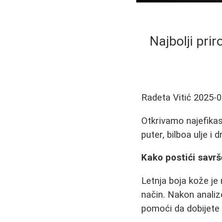
Najbolji prir
Radeta Vitić
2025-0
Otkrivamo najefikas
puter, bilboa ulje i 
Kako postići savrše
Letnja boja kože je 
način. Nakon analize
pomoći da dobijete 