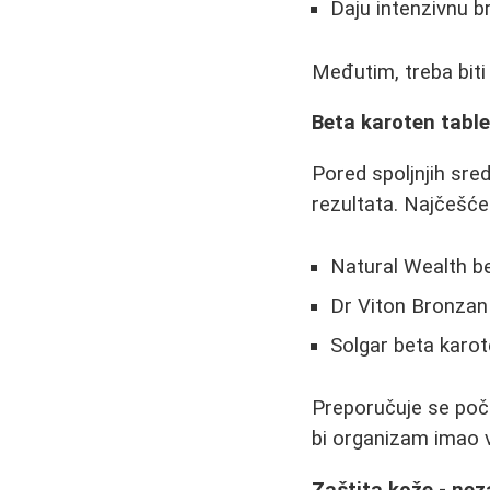
Daju intenzivnu 
Međutim, treba bit
Beta karoten table
Pored spoljnjih sre
rezultata. Najčešće
Natural Wealth b
Dr Viton Bronzan
Solgar beta karo
Preporučuje se poč
bi organizam imao 
Zaštita kože - ne