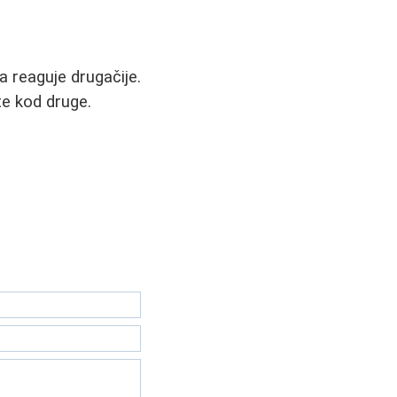
a reaguje drugačije.
te kod druge.