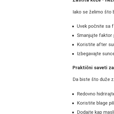
Iako se želimo što 
Uvek počnite sa f
Smanjujte faktor
Koristite after s
Izbegavajte sunc
Praktični saveti z
Da biste što duže za
Redovno hidrirajt
Koristite blage pi
Dodajte kap masli