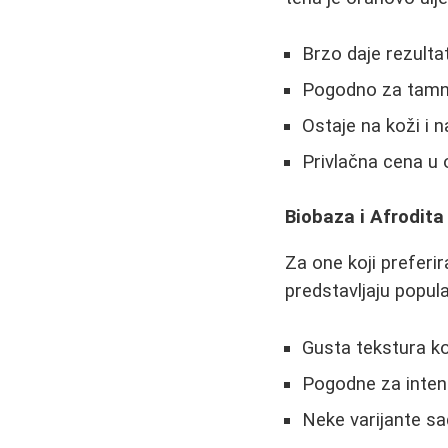
Brzo daje rezulta
Pogodno za tamni
Ostaje na koži i 
Privlačna cena u
Biobaza i Afrodit
Za one koji preferi
predstavljaju popula
Gusta tekstura ko
Pogodne za inten
Neke varijante sa