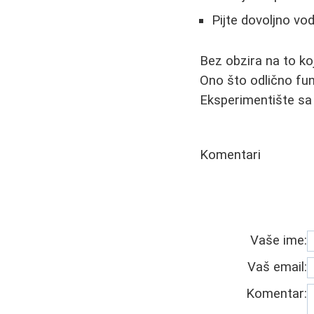
Pijte dovoljno v
Bez obzira na to ko
Ono što odlično fun
Eksperimentište sa
Komentari
Vaše ime:
Vaš email:
Komentar: