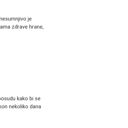
 nesumnjivo je
cama zdrave hrane,
posudu kako bi se
akon nekoliko dana