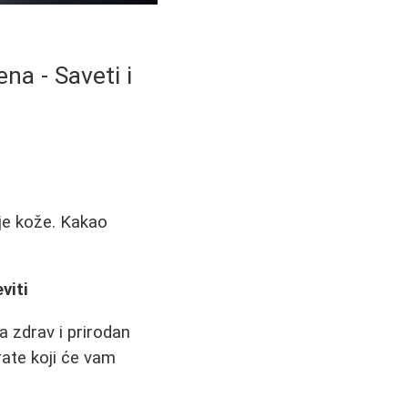
na - Saveti i
je kože. Kakao
viti
a zdrav i prirodan
rate koji će vam