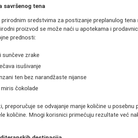
na savršenog tena
 prirodnim sredstvima za postizanje preplanulog tena
prirodni proizvod se može naći u apotekama i prodavni
ojne prednosti:
či sunčeve zrake
ečava isušivanje
nzani ten bez narandžaste nijanse
 miris čokolade
i, preporučuje se odvajanje manje količine u posebnu 
ele količine. Mnogi korisnici primećuju rezultate već n
editeranskih destinacija