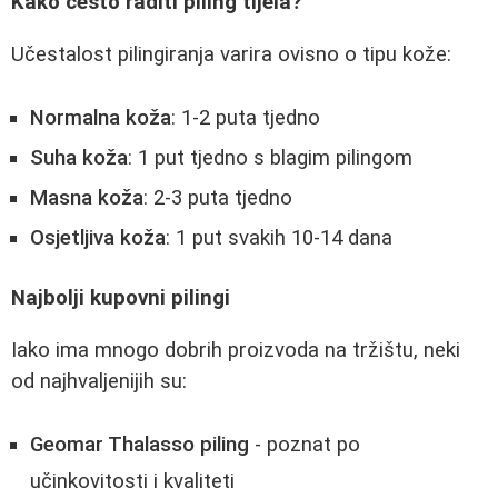
Kako često raditi piling tijela?
Učestalost pilingiranja varira ovisno o tipu kože:
Normalna koža
: 1-2 puta tjedno
Suha koža
: 1 put tjedno s blagim pilingom
Masna koža
: 2-3 puta tjedno
Osjetljiva koža
: 1 put svakih 10-14 dana
Najbolji kupovni pilingi
Iako ima mnogo dobrih proizvoda na tržištu, neki
od najhvaljenijih su:
Geomar Thalasso piling
- poznat po
učinkovitosti i kvaliteti