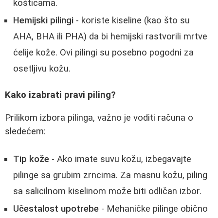
košticama.
Hemijski pilingi
- koriste kiseline (kao što su
AHA, BHA ili PHA) da bi hemijski rastvorili mrtve
ćelije kože. Ovi pilingi su posebno pogodni za
osetljivu kožu.
Kako izabrati pravi piling?
Prilikom izbora pilinga, važno je voditi računa o
sledećem:
Tip kože
- Ako imate suvu kožu, izbegavajte
pilinge sa grubim zrncima. Za masnu kožu, piling
sa salicilnom kiselinom može biti odličan izbor.
Učestalost upotrebe
- Mehaničke pilinge obično