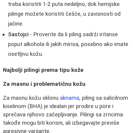
treba koristiti 1-2 puta nedeljno, dok hemijske
pilinge možete koristiti češće, u zavisnosti od
jačine.
Sastojci
- Proverite da li piling sadrži iritanse
poput alkohola ili jakih mirisa, posebno ako imate
osetljivu kožu.
Najbolji pilingi prema tipu kože
Za masnu i problematičnu kožu
Za masnu kožu sklonu
aknama
, piling sa salicilnom
kiselinom (BHA) je idealan jer prodire u pore i
sprečava njihovo začepljivanje. Pilingi sa zrncima
takođe mogu biti korisni, ali izbegavajte previše
agresivne varijante.