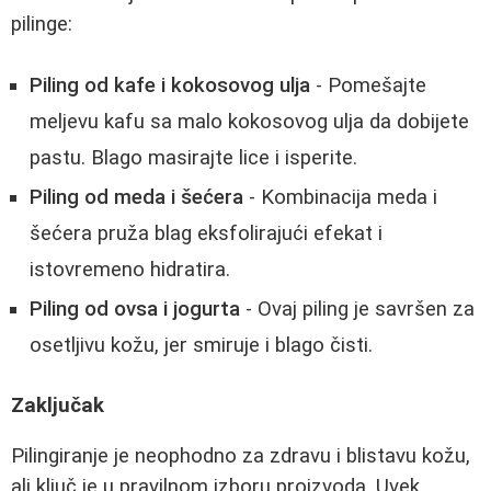
pilinge:
Piling od kafe i kokosovog ulja
- Pomešajte
meljevu kafu sa malo kokosovog ulja da dobijete
pastu. Blago masirajte lice i isperite.
Piling od meda i šećera
- Kombinacija meda i
šećera pruža blag eksfolirajući efekat i
istovremeno hidratira.
Piling od ovsa i jogurta
- Ovaj piling je savršen za
osetljivu kožu, jer smiruje i blago čisti.
Zaključak
Pilingiranje je neophodno za zdravu i blistavu kožu,
ali ključ je u pravilnom izboru proizvoda. Uvek