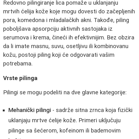
Redovno pilingiranje lica pomaže u uklanjanju
mrtvih ćelija kože koje mogu dovesti do začepljenih
pora, komedona i mladalačkih akni. Takođe, piling
poboljšava apsorpciju aktivnih sastojaka iz
serumova i krema, čineći ih efektivnijim. Bez obzira
da li imate masnu, suvu, osetljivu ili kombinovanu
kožu, postoji piling koji će odgovarati vašim
potrebama.
Vrste pilinga
Pilingi se mogu podeliti na dve glavne kategorije:
Mehanički pilingi
- sadrže sitna zrnca koja fizički
uklanjaju mrtve ćelije kože. Primeri uključuju
pilinge sa šećerom, kofeinom ili bademovim