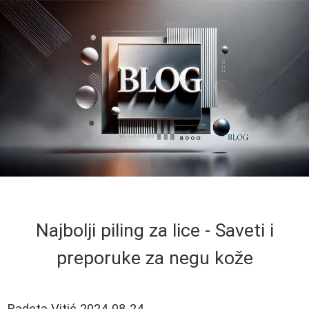
Najbolji piling za lice - Saveti i
preporuke za negu kože
Radeta Vitić
2024-08-24