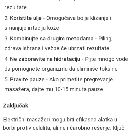
rezultate
Koristite ulje
- Omogućava bolje klizanje i
smanjuje iritaciju kože
Kombinujte sa drugim metodama
- Piling,
zdrava ishrana i vežbe će ubrzati rezultate
Ne zaboravite na hidrataciju
- Pijte mnogo vode
da pomognete organizmu da eliminiše toksine
Pravite pauze
- Ako primetite pregrevanje
masažera, dajte mu 10-15 minuta pauze
Zaključak
Električni masažeri mogu biti efikasna alatka u
borbi protiv celulita, ali ne i čarobno rešenje. Ključ