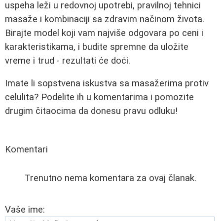
uspeha leži u redovnoj upotrebi, pravilnoj tehnici
masaže i kombinaciji sa zdravim načinom života.
Birajte model koji vam najviše odgovara po ceni i
karakteristikama, i budite spremne da uložite
vreme i trud - rezultati će doći.
Imate li sopstvena iskustva sa masažerima protiv
celulita? Podelite ih u komentarima i pomozite
drugim čitaocima da donesu pravu odluku!
Komentari
Trenutno nema komentara za ovaj članak.
Vaše ime: