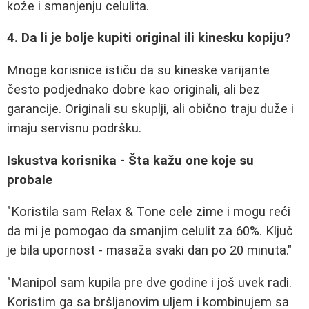
kože i smanjenju celulita.
4. Da li je bolje kupiti original ili kinesku kopiju?
Mnoge korisnice ističu da su kineske varijante
često podjednako dobre kao originali, ali bez
garancije. Originali su skuplji, ali obično traju duže i
imaju servisnu podršku.
Iskustva korisnika - Šta kažu one koje su
probale
"Koristila sam Relax & Tone cele zime i mogu reći
da mi je pomogao da smanjim celulit za 60%. Ključ
je bila upornost - masaža svaki dan po 20 minuta."
"Manipol sam kupila pre dve godine i još uvek radi.
Koristim ga sa bršljanovim uljem i kombinujem sa