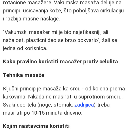
rotacione masažere. Vakumska masaža deluje na
principu usisavanja kože, što poboljšava cirkulaciju
i razbija masne naslage.
"Vakumski masažer mi je bio najefikasniji, ali
nažalost, plasticni deo se brzo pokvario", žali se
jedna od korisnica.
Kako pravilno koristiti masažer protiv celulita
Tehnika masaže
Ključni princip je masaža ka srcu - od kolena prema
kukovima. Nikada ne masirati u suprotnom smeru.
Svaki deo tela (noge, stomak,
zadnjica
) treba
masirati po 10-15 minuta dnevno.
Kojim nastavcima koristiti