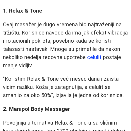
1. Relax & Tone
Ovaj masažer je dugo vremena bio najtraženiji na
tržištu. Korisnice navode da ima jak efekat vibracija
i rotacionih pokreta, posebno kada se koristi
talasasti nastavak. Mnoge su primetile da nakon
nekoliko nedelja redovne upotrebe
celulit
postaje
manje vidljiv.
"Koristim Relax & Tone već mesec dana i zaista
vidim razliku. Koža je zategnutija, a celulit se
smanjio za oko 50%", izjavila je jedna od korisnica.
2. Manipol Body Massager
Povoljnija alternativa Relax & Tone-u sa sličnim
karakteristikama. Ima 2700 obrtaja u minut i dolazi