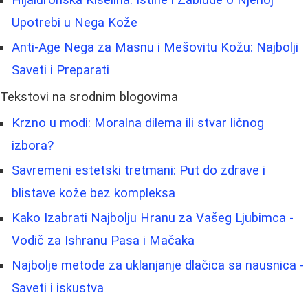
Hijaluronska Kiselina: Istine i Zablude o Njenoj
Upotrebi u Nega Kože
Anti-Age Nega za Masnu i Mešovitu Kožu: Najbolji
Saveti i Preparati
Tekstovi na srodnim blogovima
Krzno u modi: Moralna dilema ili stvar ličnog
izbora?
Savremeni estetski tretmani: Put do zdrave i
blistave kože bez kompleksa
Kako Izabrati Najbolju Hranu za Vašeg Ljubimca -
Vodič za Ishranu Pasa i Mačaka
Najbolje metode za uklanjanje dlačica sa nausnica -
Saveti i iskustva