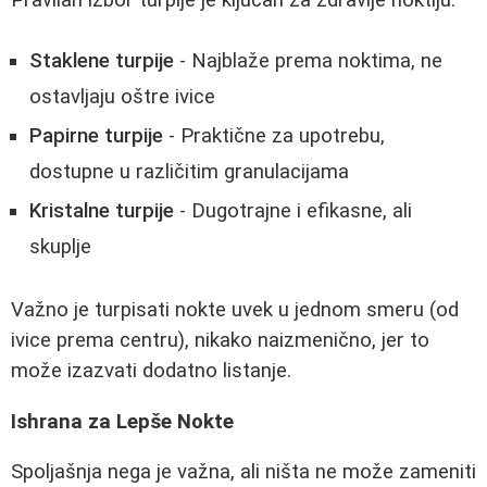
Staklene turpije
- Najblaže prema noktima, ne
ostavljaju oštre ivice
Papirne turpije
- Praktične za upotrebu,
dostupne u različitim granulacijama
Kristalne turpije
- Dugotrajne i efikasne, ali
skuplje
Važno je turpisati nokte uvek u jednom smeru (od
ivice prema centru), nikako naizmenično, jer to
može izazvati dodatno listanje.
Ishrana za Lepše Nokte
Spoljašnja nega je važna, ali ništa ne može zameniti