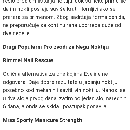
rešio problem listanja noktiju, dok su neke primetile
da im nokti postaju suviše kruti i lomljivi ako se
pretera sa primenom. Zbog sadržaja formaldehida,
ne preporučuje se kontinuirana upotreba duže od
dve nedelje.
Drugi Popularni Proizvodi za Negu Noktiju
Rimmel Nail Rescue
Odlična alternativa za one kojima Eveline ne
odgovara. Daje dobre rezultate u jačanju noktiju,
posebno kod mekanih i savitljivih noktiju. Nanosi se
u dva sloja prvog dana, zatim po jedan sloj narednih
6 dana, a onda se skida i postupak ponavlja.
Miss Sporty Manicure Strength