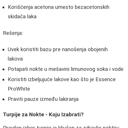
Korišćenja acetona umesto bezacetonskih
skidača laka
Rešenja:
Uvek koristiti bazu pre nanošenja obojenih
lakova
Potapati nokte u mešavini limunovog soka i vode
Koristiti izbeljujuće lakove kao što je Essence
ProWhite
Praviti pauze između lakiranja
Turpije za Nokte - Koju Izabrati?
Pravilan izbor turpije je ključan za zdravlje noktiju: