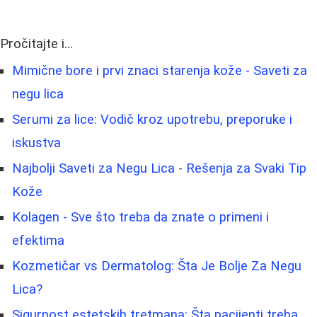
Pročitajte i...
Mimične bore i prvi znaci starenja kože - Saveti za
negu lica
Serumi za lice: Vodič kroz upotrebu, preporuke i
iskustva
Najbolji Saveti za Negu Lica - Rešenja za Svaki Tip
Kože
Kolagen - Sve što treba da znate o primeni i
efektima
Kozmetičar vs Dermatolog: Šta Je Bolje Za Negu
Lica?
Sigurnost estetskih tretmana: Šta pacijenti treba