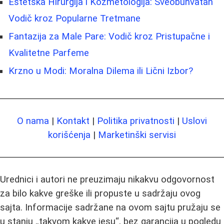
Estetska Hirurgija i Kozmetologija: Sveobuhvatan
Vodič kroz Popularne Tretmane
Fantazija za Male Pare: Vodič kroz Pristupačne i
Kvalitetne Parfeme
Krzno u Modi: Moralna Dilema ili Lični Izbor?
O nama
|
Kontakt
|
Politika privatnosti
|
Uslovi
korišćenja
|
Marketinški servisi
Urednici i autori ne preuzimaju nikakvu odgovornost
za bilo kakve greške ili propuste u sadržaju ovog
sajta. Informacije sadržane na ovom sajtu pružaju se
u stanju „takvom kakve jesu“, bez garancija u pogledu