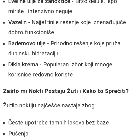
Eveline ulje za zanoktice
- Brzo deluje, lepo
miriše i intenzivno neguje
Vazelin
- Najjeftinije rešenje koje iznenađujuće
dobro funkcioniše
Bademovo ulje
- Prirodno rešenje koje pruža
dubinsku hidrataciju
Dikla krema
- Popularan izbor koji mnoge
korisnice redovno koriste
Zašto mi Nokti Postaju Žuti i Kako to Sprečiti?
Žutilo noktiju najčešće nastaje zbog:
Česte upotrebe tamnih lakova bez baze
Pušenja