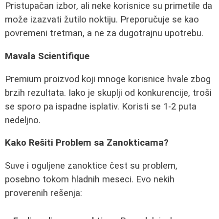
Pristupačan izbor, ali neke korisnice su primetile da
može izazvati žutilo noktiju. Preporučuje se kao
povremeni tretman, a ne za dugotrajnu upotrebu.
Mavala Scientifique
Premium proizvod koji mnoge korisnice hvale zbog
brzih rezultata. Iako je skuplji od konkurencije, troši
se sporo pa ispadne isplativ. Koristi se 1-2 puta
nedeljno.
Kako Rešiti Problem sa Zanokticama?
Suve i oguljene zanoktice čest su problem,
posebno tokom hladnih meseci. Evo nekih
proverenih rešenja: