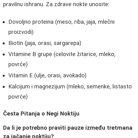
pravilnu ishranu. Za zdrave nokte unosite:
Dovoljno proteina (meso, riba, jaja, mlečni
proizvodi)
Biotin (jaja, orasi, sargarepa)
Vitamine B grupe (celovite žitarice, mleko,
povrće)
Vitamin E (ulje, orasi, avokado)
Kalcijum i magnezijum (mleko, semenke, listasto
povrće)
Česta Pitanja o Negi Noktiju
Da li je potrebno praviti pauze između tretmana
za jačanje noktiju?