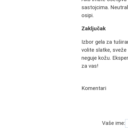
sastojcima. Neutralni
osipi.
Zaključak
Izbor gela za tušira
volite slatke, sveže
neguje kožu. Eksper
za vas!
Komentari
Vaše ime: