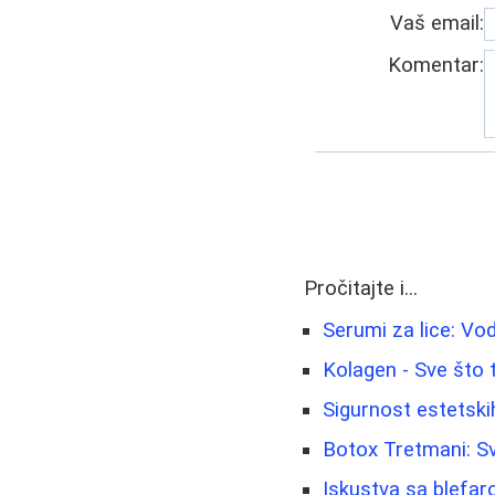
Vaš email:
Komentar:
Pročitajte i...
Serumi za lice: Vo
Kolagen - Sve što 
Sigurnost estetskih
Botox Tretmani: Sv
Iskustva sa blefar