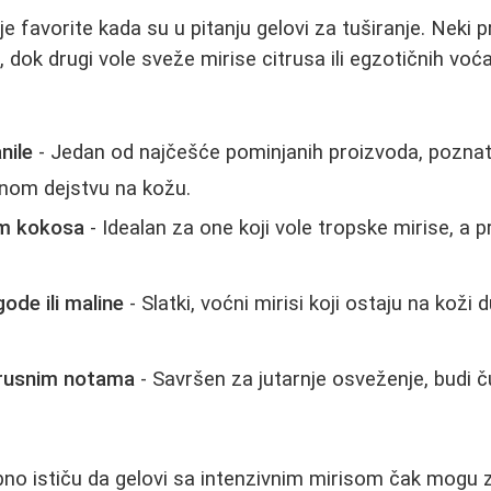
je favorite kada su u pitanju gelovi za tuširanje. Neki p
je, dok drugi vole sveže mirise citrusa ili egzotičnih voć
nile
- Jedan od najčešće pominjanih proizvoda, pozna
rnom dejstvu na kožu.
om kokosa
- Idealan za one koji vole tropske mirise, a p
ode ili maline
- Slatki, voćni mirisi koji ostaju na koži
trusnim notama
- Savršen za jutarnje osveženje, budi ču
bno ističu da gelovi sa intenzivnim mirisom čak mogu 