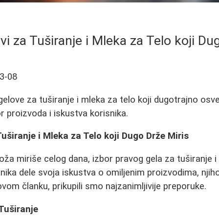
ovi za Tuširanje i Mleka za Telo koji Du
3-08
gelove za tuširanje i mleka za telo koji dugotrajno osv
r proizvoda i iskustva korisnika.
Tuširanje i Mleka za Telo koji Dugo Drže Miris
oža miriše celog dana, izbor pravog gela za tuširanje i 
snika dele svoja iskustva o omiljenim proizvodima, njih
vom članku, prikupili smo najzanimljivije preporuke.
 Tuširanje