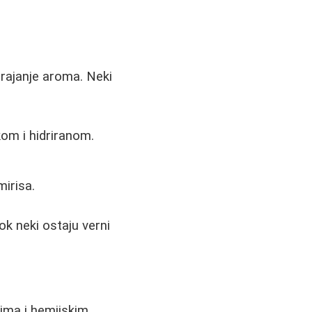
trajanje aroma. Neki
kom i hidriranom.
mirisa.
ok neki ostaju verni
sima i hemijskim