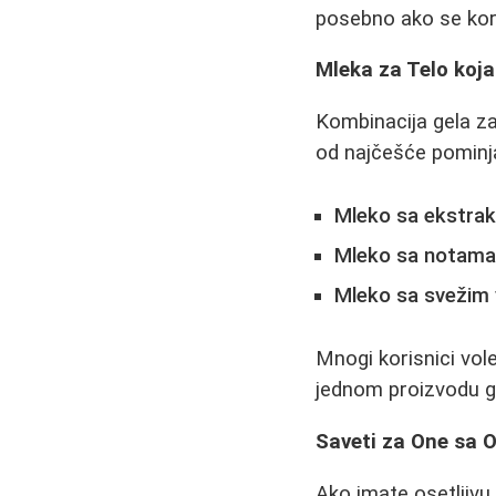
posebno ako se kor
Mleka za Telo koja
Kombinacija gela za
od najčešće pominja
Mleko sa ekstra
Mleko sa notama 
Mleko sa svežim
Mnogi korisnici vole
jednom proizvodu 
Saveti za One sa 
Ako imate osetljivu