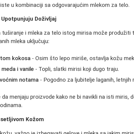
iste u kombinaciji sa odgovarajućim mlekom za telo.
 Upotpunjuju Doživljaj
 tuširanje i mleka za telo istog mirisa može produžiti 
nih mleka uključuju:
ktom kokosa
- Osim što lepo miriše, ostavlja kožu me
meda i vanile
- Topli, slatki mirisi koji dugo traju.
 voćnim notama
- Pogodno za ljubitelje laganih, letnjih 
 da menjaju proizvode kako ne bi navikli na isti miris, d
godinama.
Osetljivom Kožom
 kožu, važno je izbegavati gelove i mleka sa jakim miri