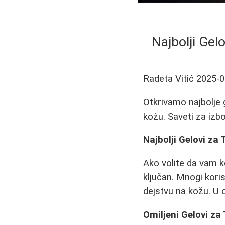
Najbolji Gel
Radeta Vitić
2025-0
Otkrivamo najbolje 
kožu. Saveti za izbo
Najbolji Gelovi za 
Ako volite da vam k
ključan. Mnogi kori
dejstvu na kožu. U o
Omiljeni Gelovi za