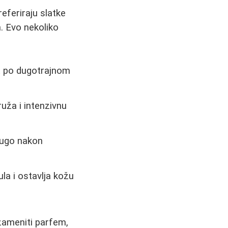
referiraju slatke
a. Evo nekoliko
t po dugotrajnom
ruža i intenzivnu
 dugo nakon
la i ostavlja kožu
zameniti parfem,