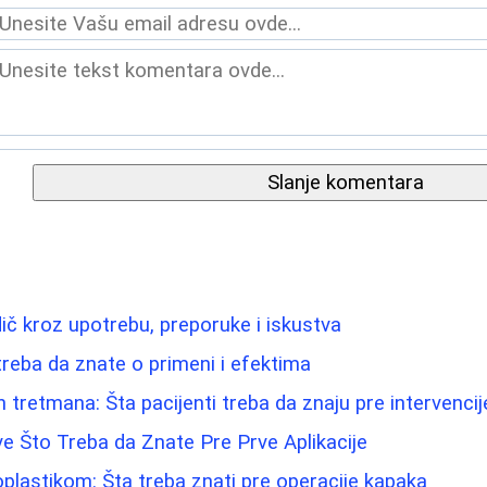
Slanje komentara
dič kroz upotrebu, preporuke i iskustva
treba da znate o primeni i efektima
 tretmana: Šta pacijenti treba da znaju pre intervencij
e Što Treba da Znate Pre Prve Aplikacije
oplastikom: Šta treba znati pre operacije kapaka