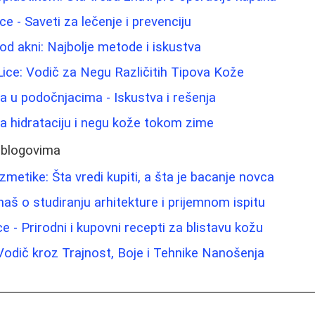
e - Saveti za lečenje i prevenciju
 od akni: Najbolje metode i iskustva
 Lice: Vodič za Negu Različitih Tipova Kože
ma u podočnjacima - Iskustva i rešenja
 za hidrataciju i negu kože tokom zime
 blogovima
metike: Šta vredi kupiti, a šta je bacanje novca
aš o studiranju arhitekture i prijemnom ispitu
lice - Prirodni i kupovni recepti za blistavu kožu
 Vodič kroz Trajnost, Boje i Tehnike Nanošenja