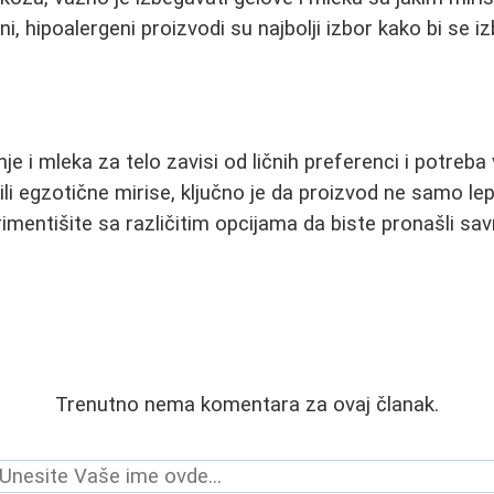
, hipoalergeni proizvodi su najbolji izbor kako bi se izbe
nje i mleka za telo zavisi od ličnih preferenci i potreba
 ili egzotične mirise, ključno je da proizvod ne samo lep
imentišite sa različitim opcijama da biste pronašli sa
Trenutno nema komentara za ovaj članak.