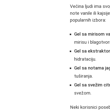
Većina ljudi ima svo
note vanile ili kajsi
popularnih izbora:
Gel sa mirisom va
mirisu i blagotvo
Gel sa ekstrakt
hidrataciju.
Gel sa notama jag
tuširanja.
Gel sa svežim ci
svežom.
Neki korisnici pose