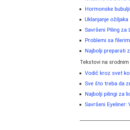
Hormonske bubuljic
Uklanjanje ožiljaka
Savršeni Piling za
Problemi sa fileri
Najbolji preparati
Tekstovi na srodnim
Vodič kroz svet koz
Sve što treba da zn
Najbolji pilingi za 
Savršeni Eyeliner: