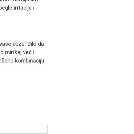
gle iritacije i
 vaše kože. Bilo da
o miriše, već i
vršenu kombinaciju