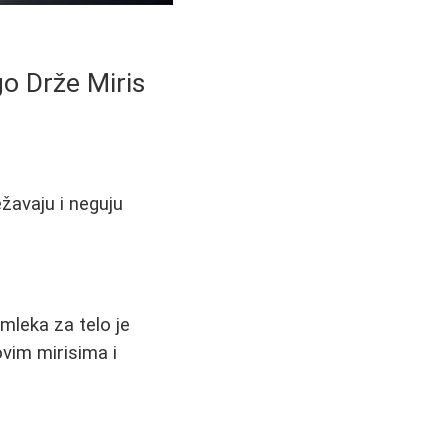
go Drže Miris
ežavaju i neguju
mleka za telo je
ovim mirisima i