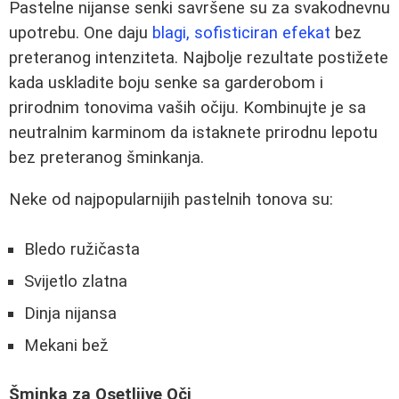
Pastelne nijanse senki savršene su za svakodnevnu
upotrebu. One daju
blagi, sofisticiran efekat
bez
preteranog intenziteta. Najbolje rezultate postižete
kada uskladite boju senke sa garderobom i
prirodnim tonovima vaših očiju. Kombinujte je sa
neutralnim karminom da istaknete prirodnu lepotu
bez preteranog šminkanja.
Neke od najpopularnijih pastelnih tonova su:
Bledo ružičasta
Svijetlo zlatna
Dinja nijansa
Mekani bež
Šminka za Osetljive Oči