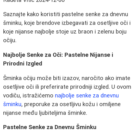
Saznajte kako koristiti pastelne senke za dnevnu
šminku, koje brendove izbegavati za osetljive oči i
koje nijanse najbolje stoje uz braon i zelenu boju
očiju.
Najbolje Senke za Oči: Pastelne Nijanse i
Prirodni Izgled
Šminka očiju može biti izazov, naročito ako imate
osetljive oči ili preferirate prirodniji izgled. U ovom
vodiču, istražićemo
najbolje senke za dnevnu
šminku
, preporuke za osetljivu kožu i omiljene
nijanse među ljubiteljima šminke.
Pastelne Senke za Dnevnu Šminku