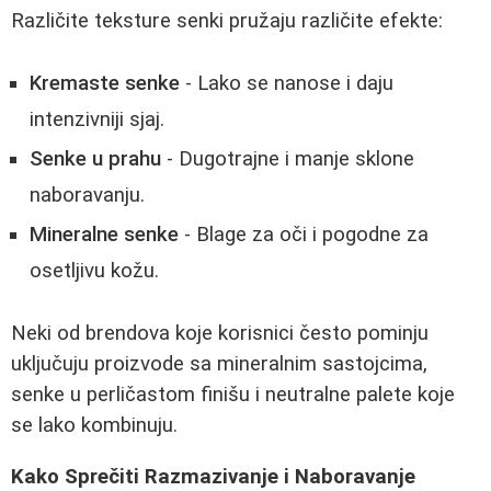
Različite teksture senki pružaju različite efekte:
Kremaste senke
- Lako se nanose i daju
intenzivniji sjaj.
Senke u prahu
- Dugotrajne i manje sklone
naboravanju.
Mineralne senke
- Blage za oči i pogodne za
osetljivu kožu.
Neki od brendova koje korisnici često pominju
uključuju proizvode sa mineralnim sastojcima,
senke u perličastom finišu i neutralne palete koje
se lako kombinuju.
Kako Sprečiti Razmazivanje i Naboravanje