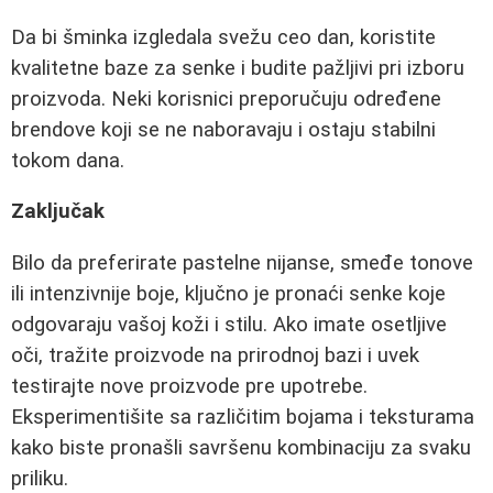
Da bi šminka izgledala svežu ceo dan, koristite
kvalitetne baze za senke i budite pažljivi pri izboru
proizvoda. Neki korisnici preporučuju određene
brendove koji se ne naboravaju i ostaju stabilni
tokom dana.
Zaključak
Bilo da preferirate pastelne nijanse, smeđe tonove
ili intenzivnije boje, ključno je pronaći senke koje
odgovaraju vašoj koži i stilu. Ako imate osetljive
oči, tražite proizvode na prirodnoj bazi i uvek
testirajte nove proizvode pre upotrebe.
Eksperimentišite sa različitim bojama i teksturama
kako biste pronašli savršenu kombinaciju za svaku
priliku.