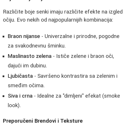
Različite boje senki imaju različite efekte na izgled
očiju. Evo nekih od najpopularnijih kombinacija:
Braon nijanse
- Univerzalne i prirodne, pogodne
za svakodnevnu šminku.
Maslinasto zelena
- Ističe zelene i braon oči,
dajući im dubinu.
Ljubičasta
- Savršeno kontrastira sa zelenim i
smeđim očima.
Siva i crna
- Idealne za "dimljeni" efekat (smoke
look).
Preporučeni Brendovi i Teksture