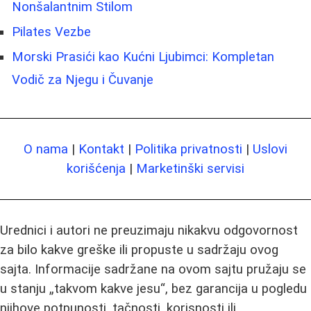
Nonšalantnim Stilom
Pilates Vezbe
Morski Prasići kao Kućni Ljubimci: Kompletan
Vodič za Njegu i Čuvanje
O nama
|
Kontakt
|
Politika privatnosti
|
Uslovi
korišćenja
|
Marketinški servisi
Urednici i autori ne preuzimaju nikakvu odgovornost
za bilo kakve greške ili propuste u sadržaju ovog
sajta. Informacije sadržane na ovom sajtu pružaju se
u stanju „takvom kakve jesu“, bez garancija u pogledu
njihove potpunosti, tačnosti, korisnosti ili