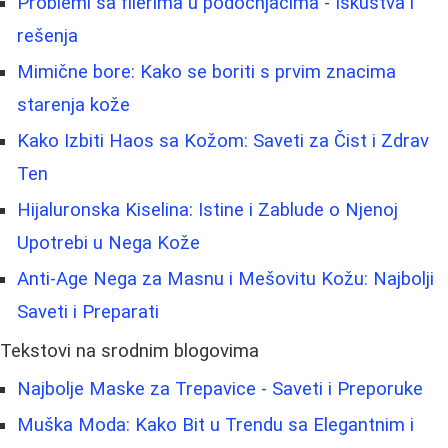
Problemi sa filerima u podočnjacima - Iskustva i
rešenja
Mimične bore: Kako se boriti s prvim znacima
starenja kože
Kako Izbiti Haos sa Kožom: Saveti za Čist i Zdrav
Ten
Hijaluronska Kiselina: Istine i Zablude o Njenoj
Upotrebi u Nega Kože
Anti-Age Nega za Masnu i Mešovitu Kožu: Najbolji
Saveti i Preparati
Tekstovi na srodnim blogovima
Najbolje Maske za Trepavice - Saveti i Preporuke
Muška Moda: Kako Bit u Trendu sa Elegantnim i