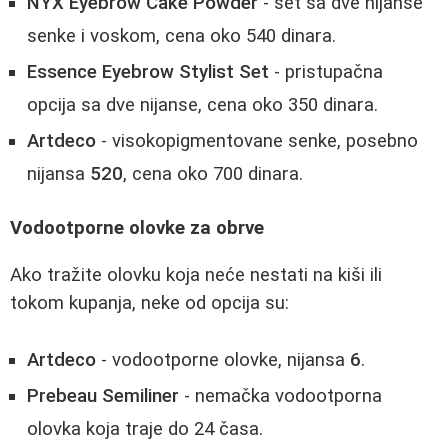
NYX Eyebrow Cake Powder
- set sa dve nijanse
senke i voskom, cena oko 540 dinara.
Essence Eyebrow Stylist Set
- pristupačna
opcija sa dve nijanse, cena oko 350 dinara.
Artdeco
- visokopigmentovane senke, posebno
nijansa
520
, cena oko 700 dinara.
Vodootporne olovke za obrve
Ako tražite olovku koja neće nestati na kiši ili
tokom kupanja, neke od opcija su:
Artdeco
- vodootporne olovke, nijansa
6
.
Prebeau Semiliner
- nemačka vodootporna
olovka koja traje do 24 časa.