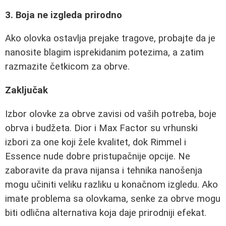
3. Boja ne izgleda prirodno
Ako olovka ostavlja prejake tragove, probajte da je
nanosite blagim isprekidanim potezima, a zatim
razmazite četkicom za obrve.
Zaključak
Izbor olovke za obrve zavisi od vaših potreba, boje
obrva i budžeta. Dior i Max Factor su vrhunski
izbori za one koji žele kvalitet, dok Rimmel i
Essence nude dobre pristupačnije opcije. Ne
zaboravite da prava nijansa i tehnika nanošenja
mogu učiniti veliku razliku u konačnom izgledu. Ako
imate problema sa olovkama, senke za obrve mogu
biti odlična alternativa koja daje prirodniji efekat.