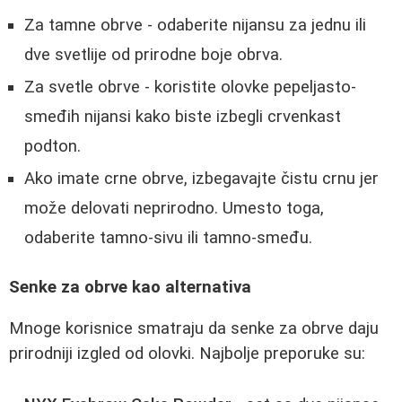
Za tamne obrve - odaberite nijansu za jednu ili
dve svetlije od prirodne boje obrva.
Za svetle obrve - koristite olovke pepeljasto-
smeđih nijansi kako biste izbegli crvenkast
podton.
Ako imate crne obrve, izbegavajte čistu crnu jer
može delovati neprirodno. Umesto toga,
odaberite tamno-sivu ili tamno-smeđu.
Senke za obrve kao alternativa
Mnoge korisnice smatraju da senke za obrve daju
prirodniji izgled od olovki. Najbolje preporuke su: