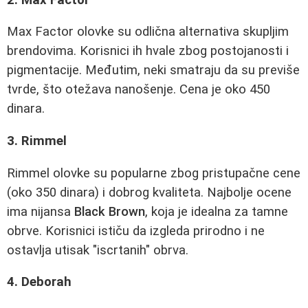
Max Factor olovke su odlična alternativa skupljim
brendovima. Korisnici ih hvale zbog postojanosti i
pigmentacije. Međutim, neki smatraju da su previše
tvrde, što otežava nanošenje. Cena je oko 450
dinara.
3. Rimmel
Rimmel olovke su popularne zbog pristupačne cene
(oko 350 dinara) i dobrog kvaliteta. Najbolje ocene
ima nijansa
Black Brown
, koja je idealna za tamne
obrve. Korisnici ističu da izgleda prirodno i ne
ostavlja utisak "iscrtanih" obrva.
4. Deborah