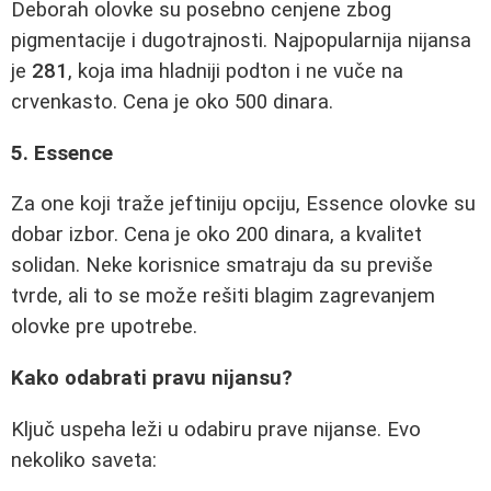
Deborah olovke su posebno cenjene zbog
pigmentacije i dugotrajnosti. Najpopularnija nijansa
je
281
, koja ima hladniji podton i ne vuče na
crvenkasto. Cena je oko 500 dinara.
5. Essence
Za one koji traže jeftiniju opciju, Essence olovke su
dobar izbor. Cena je oko 200 dinara, a kvalitet
solidan. Neke korisnice smatraju da su previše
tvrde, ali to se može rešiti blagim zagrevanjem
olovke pre upotrebe.
Kako odabrati pravu nijansu?
Ključ uspeha leži u odabiru prave nijanse. Evo
nekoliko saveta: