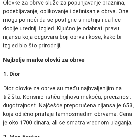
Olovke za obrve služe za popunjavanje praznina,
podebljavanje, oblikovanje i definisanje obrva. One
mogu pomoći da se postigne simetrija i da lice
dobije uredniji izgled. Ključno je odabrati pravu
nijansu koja odgovara boji obrva i kose, kako bi
izgled bio što prirodniji.
Najbolje marke olovki za obrve
1. Dior
Dior olovke za obrve su među najhvaljenijim na
tržištu. Korisnici ističu njihovu mekoću, preciznost i
dugotrajnost. Najčešće preporučena nijansa je
653
,
koja odlično pristaje tamnosmeđim obrvama. Cena
je oko 1700 dinara, ali se smatra vrednom ulaganja.
2. Max Factor