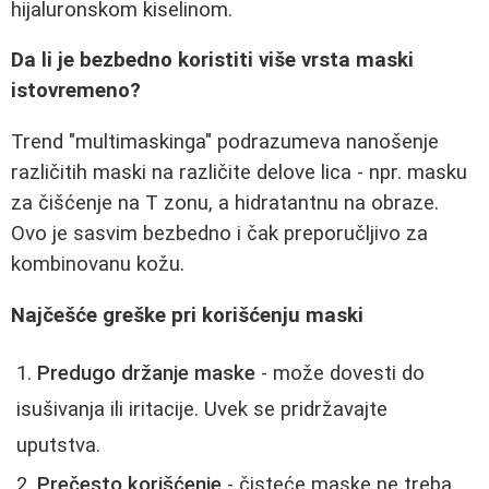
hijaluronskom kiselinom.
Da li je bezbedno koristiti više vrsta maski
istovremeno?
Trend "multimaskinga" podrazumeva nanošenje
različitih maski na različite delove lica - npr. masku
za čišćenje na T zonu, a hidratantnu na obraze.
Ovo je sasvim bezbedno i čak preporučljivo za
kombinovanu kožu.
Najčešće greške pri korišćenju maski
Predugo držanje maske
- može dovesti do
isušivanja ili iritacije. Uvek se pridržavajte
uputstva.
Prečesto korišćenje
- čisteće maske ne treba