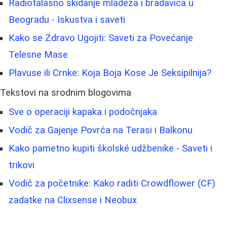
Radiotalasno skidanje mladeža i bradavica u
Beogradu - Iskustva i saveti
Kako se Zdravo Ugojiti: Saveti za Povećanje
Telesne Mase
Plavuse ili Crnke: Koja Boja Kose Je Seksipilnija?
Tekstovi na srodnim blogovima
Sve o operaciji kapaka i podočnjaka
Vodič za Gajenje Povrća na Terasi i Balkonu
Kako pametno kupiti školské udžbenike - Saveti i
trikovi
Vodič za početnike: Kako raditi Crowdflower (CF)
zadatke na Clixsense i Neobux