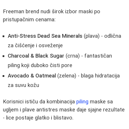
Freeman brend nudi širok izbor maski po
pristupačnim cenama:
Anti-Stress Dead Sea Minerals
(plava) - odlična
za čišćenje i osveženje
Charcoal & Black Sugar
(crna) - fantastičan
piling koji duboko čisti pore
Avocado & Oatmeal
(zelena) - blaga hidratacija
za suvu kožu
Korisnici ističu da kombinacija
piling
maske sa
ugljem i plave antistres maske daje sjajne rezultate
- lice postaje glatko i blistavo.