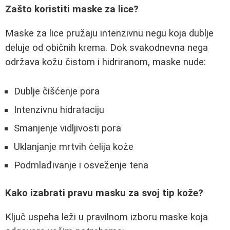
Zašto koristiti maske za lice?
Maske za lice pružaju intenzivnu negu koja dublje
deluje od običnih krema. Dok svakodnevna nega
održava kožu čistom i hidriranom, maske nude:
Dublje čišćenje pora
Intenzivnu hidrataciju
Smanjenje vidljivosti pora
Uklanjanje mrtvih ćelija kože
Podmlađivanje i osveženje tena
Kako izabrati pravu masku za svoj tip kože?
Ključ uspeha leži u pravilnom izboru maske koja