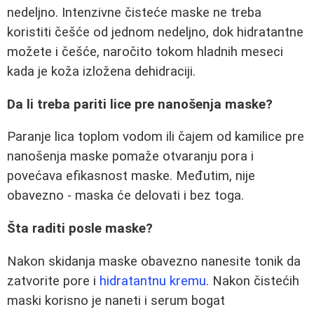
nedeljno. Intenzivne čisteće maske ne treba
koristiti češće od jednom nedeljno, dok hidratantne
možete i češće, naročito tokom hladnih meseci
kada je koža izložena dehidraciji.
Da li treba pariti lice pre nanošenja maske?
Paranje lica toplom vodom ili čajem od kamilice pre
nanošenja maske pomaže otvaranju pora i
povećava efikasnost maske. Međutim, nije
obavezno - maska će delovati i bez toga.
Šta raditi posle maske?
Nakon skidanja maske obavezno nanesite tonik da
zatvorite pore i
hidratantnu kremu
. Nakon čistećih
maski korisno je naneti i serum bogat