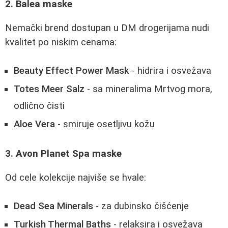
2. Balea maske
Nemački brend dostupan u DM drogerijama nudi
kvalitet po niskim cenama:
Beauty Effect Power Mask
- hidrira i osvežava
Totes Meer Salz
- sa mineralima Mrtvog mora,
odlično čisti
Aloe Vera
- smiruje osetljivu kožu
3. Avon Planet Spa maske
Od cele kolekcije najviše se hvale:
Dead Sea Minerals
- za dubinsko čišćenje
Turkish Thermal Baths
- relaksira i osvežava