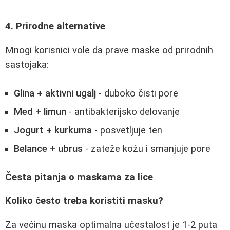
4. Prirodne alternative
Mnogi korisnici vole da prave maske od prirodnih
sastojaka:
Glina + aktivni ugalj
- duboko čisti pore
Med + limun
- antibakterijsko delovanje
Jogurt + kurkuma
- posvetljuje ten
Belance + ubrus
- zateže kožu i smanjuje pore
Česta pitanja o maskama za lice
Koliko često treba koristiti masku?
Za većinu maska optimalna učestalost je 1-2 puta