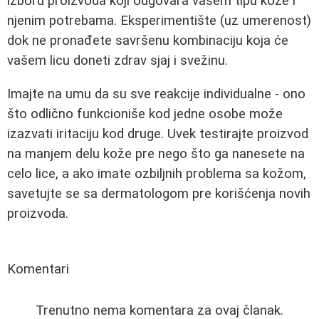
izboru proizvoda koji odgovara vašem tipu kože i
njenim potrebama. Eksperimentište (uz umerenost)
dok ne pronađete savršenu kombinaciju koja će
vašem licu doneti zdrav sjaj i svežinu.
Imajte na umu da su sve reakcije individualne - ono
što odlično funkcioniše kod jedne osobe može
izazvati iritaciju kod druge. Uvek testirajte proizvod
na manjem delu kože pre nego što ga nanesete na
celo lice, a ako imate ozbiljnih problema sa kožom,
savetujte se sa dermatologom pre korišćenja novih
proizvoda.
Komentari
Trenutno nema komentara za ovaj članak.