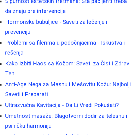
Sigurnost estetskih tretmana: Šta pacijenti treba
da znaju pre intervencije
Hormonske bubuljice - Saveti za lečenje i
prevenciju
Problemi sa filerima u podočnjacima - Iskustva i
rešenja
Kako Izbiti Haos sa Kožom: Saveti za Čist i Zdrav
Ten
Anti-Age Nega za Masnu i Mešovitu Kožu: Najbolji
Saveti i Preparati
Ultrazvučna Kavitacija - Da Li Vredi Pokušati?
Umetnost masaže: Blagotvorni dodir za telesnu i
psihičku harmoniju