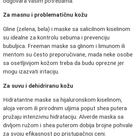
odgovara vašim potrebama:
Za masnu i problematičnu kožu
Gline (zelena, bela) i maske sa salicilnom kiselinom
su idealne za kontrolu sebuma i prevenciju
bubuljica. Freeman maske sa glinom i limunom ili
mentom su često preporučivane, mada neke osobe
sa osetljivijom kožom treba da budu oprezne jer
mogu izazvati iritaciju.
Za suvu i dehidriranu kožu
Hidratantne maske sa hijaluronskom kiselinom,
aloja verom ili prirodnim uljima poput shea putera
pružaju intenzivnu hidrataciju. Alverde maska sa
divljom ružom i shea puterom dobija brojne pohvale
za svoju efikasnost po pristupačnoj ceni.