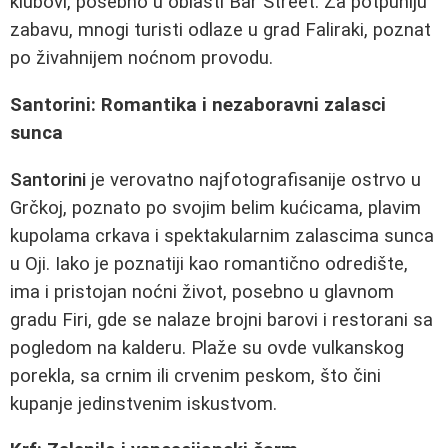
klubovi, posebno u oblasti Bar Street. Za potpuniju
zabavu, mnogi turisti odlaze u grad Faliraki, poznat
po živahnijem noćnom provodu.
Santorini: Romantika i nezaboravni zalasci
sunca
Santorini
je verovatno najfotografisanije ostrvo u
Grčkoj, poznato po svojim belim kućicama, plavim
kupolama crkava i spektakularnim zalascima sunca
u Oji. Iako je poznatiji kao romantično odredište,
ima i pristojan noćni život, posebno u glavnom
gradu Firi, gde se nalaze brojni barovi i restorani sa
pogledom na kalderu. Plaže su ovde vulkanskog
porekla, sa crnim ili crvenim peskom, što čini
kupanje jedinstvenim iskustvom.