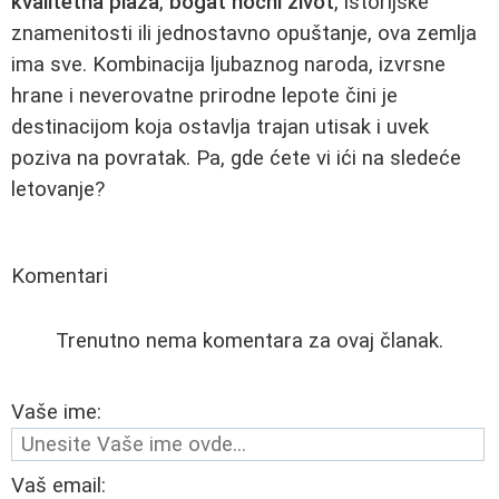
kvalitetna plaža
,
bogat noćni život
, istorijske
znamenitosti ili jednostavno opuštanje, ova zemlja
ima sve. Kombinacija ljubaznog naroda, izvrsne
hrane i neverovatne prirodne lepote čini je
destinacijom koja ostavlja trajan utisak i uvek
poziva na povratak. Pa, gde ćete vi ići na sledeće
letovanje?
Komentari
Trenutno nema komentara za ovaj članak.
Vaše ime:
Vaš email: