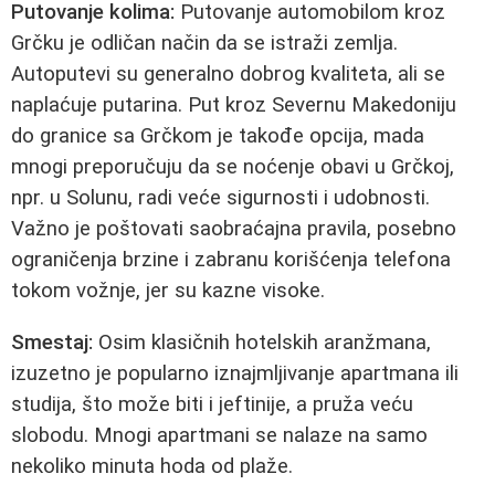
Putovanje kolima:
Putovanje automobilom kroz
Grčku je odličan način da se istraži zemlja.
Autoputevi su generalno dobrog kvaliteta, ali se
naplaćuje putarina. Put kroz Severnu Makedoniju
do granice sa Grčkom je takođe opcija, mada
mnogi preporučuju da se noćenje obavi u Grčkoj,
npr. u Solunu, radi veće sigurnosti i udobnosti.
Važno je poštovati saobraćajna pravila, posebno
ograničenja brzine i zabranu korišćenja telefona
tokom vožnje, jer su kazne visoke.
Smestaj:
Osim klasičnih hotelskih aranžmana,
izuzetno je popularno iznajmljivanje apartmana ili
studija, što može biti i jeftinije, a pruža veću
slobodu. Mnogi apartmani se nalaze na samo
nekoliko minuta hoda od plaže.