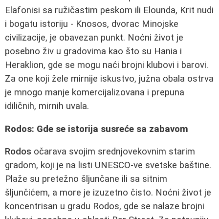
Elafonisi sa ružičastim peskom ili Elounda, Krit nudi
i bogatu istoriju - Knosos, dvorac Minojske
civilizacije, je obavezan punkt. Noćni život je
posebno živ u gradovima kao što su Hania i
Heraklion, gde se mogu naći brojni klubovi i barovi.
Za one koji žele mirnije iskustvo, južna obala ostrva
je mnogo manje komercijalizovana i prepuna
idiličnih, mirnih uvala.
Rodos: Gde se istorija susreće sa zabavom
Rodos
očarava svojim srednjovekovnim starim
gradom, koji je na listi UNESCO-ve svetske baštine.
Plaže su pretežno šljunčane ili sa sitnim
šljunčićem, a more je izuzetno čisto. Noćni život je
koncentrisan u gradu Rodos, gde se nalaze brojni