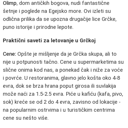
Olimp
, dom antičkih bogova, nudi fantastične
šetnje i poglede na Egejsko more. Ovi izleti su
odlična prilika da se upozna drugačije lice Grčke,
puno istorije i prirodne lepote.
Praktični saveti za letovanje u Grčkoj
Cene:
Opšte je mišljenje da je Grčka skupa, ali to
nije u potpunosti tačno. Cene u supermarketima su
slične onima kod nas, a ponekad čak i niže za voće
i povrće. U restoranima, glavno jelo košta oko 4-8
evra, dok se brza hrana poput girosa ili suvlakija
može naći za 1.5-2.5 evra. Piće u kafiću (kafa, pivo,
sok) kreće se od 2 do 4 evra, zavisno od lokacije -
na popularnim ostrvima i u turističkim centrima
cene su nešto više.