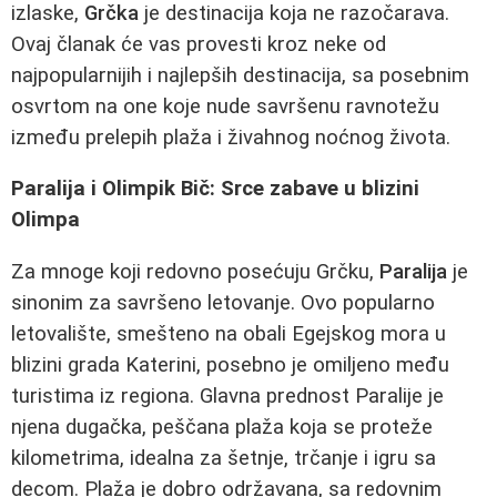
izlaske,
Grčka
je destinacija koja ne razočarava.
Ovaj članak će vas provesti kroz neke od
najpopularnijih i najlepših destinacija, sa posebnim
osvrtom na one koje nude savršenu ravnotežu
između prelepih plaža i živahnog noćnog života.
Paralija i Olimpik Bič: Srce zabave u blizini
Olimpa
Za mnoge koji redovno posećuju Grčku,
Paralija
je
sinonim za savršeno letovanje. Ovo popularno
letovalište, smešteno na obali Egejskog mora u
blizini grada Katerini, posebno je omiljeno među
turistima iz regiona. Glavna prednost Paralije je
njena dugačka, peščana plaža koja se proteže
kilometrima, idealna za šetnje, trčanje i igru sa
decom. Plaža je dobro održavana, sa redovnim