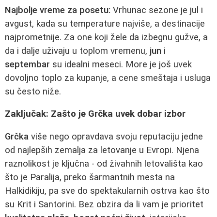
Najbolje vreme za posetu:
Vrhunac sezone je jul i
avgust, kada su temperature najviše, a destinacije
najprometnije. Za one koji žele da izbegnu gužve, a
da i dalje uživaju u toplom vremenu,
jun
i
septembar
su idealni meseci. More je još uvek
dovoljno toplo za kupanje, a cene smeštaja i usluga
su često niže.
Zaključak: Zašto je Grčka uvek dobar izbor
Grčka
više nego opravdava svoju reputaciju jedne
od najlepših zemalja za letovanje u Evropi. Njena
raznolikost je ključna - od živahnih letovališta kao
što je Paralija, preko šarmantnih mesta na
Halkidikiju, pa sve do spektakularnih ostrva kao što
su Krit i Santorini. Bez obzira da li vam je prioritet