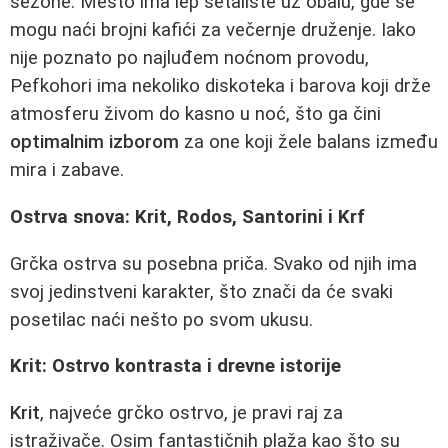
sezone. Mesto ima lep šetalište uz obalu, gde se
mogu naći brojni kafići za večernje druženje. Iako
nije poznato po najluđem noćnom provodu,
Pefkohori ima nekoliko diskoteka i barova koji drže
atmosferu živom do kasno u noć, što ga čini
optimalnim izborom
za one koji žele balans između
mira i zabave.
Ostrva snova: Krit, Rodos, Santorini i Krf
Grčka ostrva su posebna priča. Svako od njih ima
svoj jedinstveni karakter, što znači da će svaki
posetilac naći nešto po svom ukusu.
Krit: Ostrvo kontrasta i drevne istorije
Krit
, najveće grčko ostrvo, je pravi raj za
istraživače. Osim fantastičnih plaža kao što su