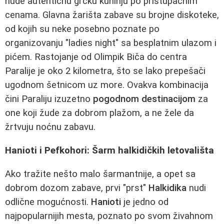
nude autentičnu grčku kuhinju po pristupačnim
cenama. Glavna žarišta zabave su brojne diskoteke,
od kojih su neke posebno poznate po
organizovanju "ladies night" sa besplatnim ulazom i
pićem. Rastojanje od Olimpik Biča do centra
Paralije je oko 2 kilometra, što se lako prepešači
ugodnom šetnicom uz more. Ovakva kombinacija
čini Paraliju izuzetno
pogodnom destinacijom
za
one koji žude za dobrom plažom, a ne žele da
žrtvuju noćnu zabavu.
Hanioti i Pefkohori: Šarm halkidičkih letovališta
Ako tražite nešto malo šarmantnije, a opet sa
dobrom dozom zabave, prvi "prst"
Halkidika
nudi
odlične mogućnosti.
Hanioti
je jedno od
najpopularnijih mesta, poznato po svom živahnom