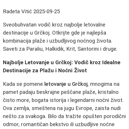
Radeta Vitić
2025-09-25
Sveobuhvatan vodič kroz najbolje letovalne
destinacije u Grčkoj. Otkrijte gde je najlepša
kombinacija plaže i uzbudljivog noćnog života.
Saveti za Paraliu, Halkidik, Krit, Santorini i druge.
Najbolje Letovanje u Grčkoj: Vodič kroz Idealne
Destinacije za Plažu i Noćni Život
Kada se pomene
letovanje u Grčkoj
, mnogima na
pamet padaju beskrajne peščane plaže, kristalno
čisto more, bogata istorija i legendarni noćni život.
Ova zemlja, smeštena na jugu Evrope, zaista nudi
nešto za svakoga. Bilo da tražite opušten porodični
odmor, romantičan bekstvo ili uzbudljive noćne