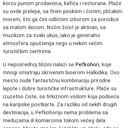
korzu punom prodavnica, kafića i restorana. Plaže
su ovde prelepe, sa finim peskom i čistim, pličakim
morem, što ga čini odličnim izborom za porodice
sa malom decom. Noćni život je aktivan, sa
muzikom za svaki ukus, iako je generalno
atmosfera opuštenija nego u nekim većim
turističkim centrima.
U neposrednoj blizini nalazi se
Pefkohori
, koje
mnogi smatraju skrivenim biserom Halkidika. Ovo
mesto nude fantastičnu kombinaciju prirodne
lepote i dobre turističke infrastrukture. Plaže su
izuzetno čiste, sa tirkiznom vodom koja podseća
na karipske postkarte. Za razliku od nekih drugih
destinacija, u Pefkohoriju nema problema sa
meduzama ili komarcima tokom većeg dela