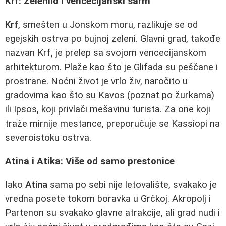
Krf: Zelenilo i vencecijanski šarm
Krf
, smešten u Jonskom moru, razlikuje se od
egejskih ostrva po bujnoj zeleni. Glavni grad, takođe
nazvan Krf, je prelep sa svojom vencecijanskom
arhitekturom. Plaže kao što je Glifada su peščane i
prostrane. Noćni život je vrlo živ, naročito u
gradovima kao što su Kavos (poznat po žurkama)
ili Ipsos, koji privlači mešavinu turista. Za one koji
traže mirnije mestance, preporučuje se Kassiopi na
severoistoku ostrva.
Atina i Atika: Više od samo prestonice
Iako
Atina
sama po sebi nije letovalište, svakako je
vredna posete tokom boravka u Grčkoj. Akropolj i
Partenon su svakako glavne atrakcije, ali grad nudi i