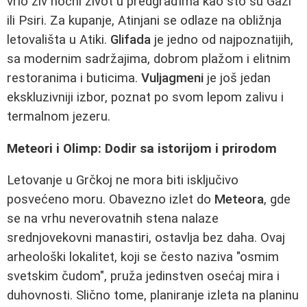
vrlo živ noćni život u predgrađima kao što su Gazi
ili Psiri. Za kupanje, Atinjani se odlaze na obližnja
letovališta u Atiki.
Glifada
je jedno od najpoznatijih,
sa modernim sadržajima, dobrom plažom i elitnim
restoranima i buticima.
Vuljagmeni
je još jedan
ekskluzivniji izbor, poznat po svom lepom zalivu i
termalnom jezeru.
Meteori i Olimp: Dodir sa istorijom i prirodom
Letovanje u Grčkoj ne mora biti isključivo
posvećeno moru. Obavezno izlet do
Meteora
, gde
se na vrhu neverovatnih stena nalaze
srednjovekovni manastiri, ostavlja bez daha. Ovaj
arheološki lokalitet, koji se često naziva "osmim
svetskim čudom", pruža jedinstven osećaj mira i
duhovnosti. Slično tome, planiranje izleta na planinu