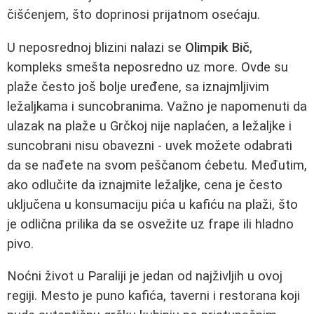
čišćenjem, što doprinosi prijatnom osećaju.
U neposrednoj blizini nalazi se
Olimpik Bič
,
kompleks smešta neposredno uz more. Ovde su
plaže često još bolje uređene, sa iznajmljivim
ležaljkama i suncobranima. Važno je napomenuti da
ulazak na plaže u Grčkoj nije naplaćen, a ležaljke i
suncobrani nisu obavezni - uvek možete odabrati
da se nađete na svom peščanom ćebetu. Međutim,
ako odlučite da iznajmite ležaljke, cena je često
uključena u konsumaciju pića u kafiću na plaži, što
je odlična prilika da se osvežite uz frape ili hladno
pivo.
Noćni život u Paraliji je jedan od najživljih u ovoj
regiji. Mesto je puno kafića, taverni i restorana koji