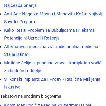
Najčešća pitanja
Anti-Age Nega za Masnu i Mešovitu Kožu: Najbolji
Saveti i Preparati
Kako Rešiti Problem sa Bubuljicama i Flekama:
Potencijalni Uzroci i Rešenja
Alternativna medicina vs. tradicionalna medicina -
Šta je istina?
Matične ćelije iz pupčane vrpce - kompletan vodič
za buduće roditelje
Silikonski Implanti: Za i Protiv - Različita Mišljenja i
Iskustva
Tekstovi na srodnim blogovima
Kompletan vodič za rad na kruzerima: Uslovi,