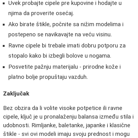
Uvek probajte cipele pre kupovine i hodajte u
njima da proverite osećaj.
Ako birate štikle, počnite sa nižim modelima i
postepeno se navikavajte na veću visinu.
Ravne cipele bi trebale imati dobru potporu za
stopalo kako bi izbegli bolove u nogama.
Posvetite pažnju materijalu - prirodne kože i
platno bolje propuštaju vazduh.
Zaključak
Bez obzira da li volite visoke potpetice ili ravne
cipele, ključ je u pronalaženju balansa između stila i
udobnosti. Rimljanke, baletanke, japanke i klasične
štikle - svi ovi modeli imaju svoju prednost i mogu