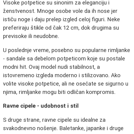
Visoke potpetice su sinonim za eleganciju i
ženstvenost. Mnoge osobe vole da ih nose jer
ističu noge i daju prelep izgled celoj figuri. Neke
preferiraju štikle od čak 12 cm, dok drugima su
previsoke ili neudobne.
U poslednje vreme, posebno su popularne rimljanke
- sandale sa debelom potpeticom koje su postale
modni hit. Ovaj model nudi stabilnost, a
istovremeno izgleda moderno i stilizovano. Ako
volite visoke potpetice, ali ne osećate se sigurno u
njima, rimljanke mogu biti odličan kompromis.
Ravne cipele - udobnost i stil
S druge strane, ravne cipele su idealne za
svakodnevno nošenje. Baletanke, japanke i druge