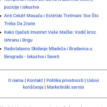
pozicije i iskustva
Anti Celulit Masaža i Estetski Tretmani: Sve Što
Treba Da Znate
Kako Ojačati Imunitet Vaše Mačke: Vodič kroz
Ishranu i Brigu
Radiotalasno Skidanje Mladeža i Bradavica u
Beogradu - Iskustva i Saveti
O nama
|
Kontakt
|
Politika privatnosti
|
Uslovi
korišćenja
|
Marketinški servisi