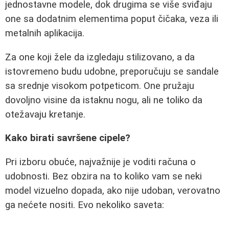
jednostavne modele, dok drugima se više sviđaju
one sa dodatnim elementima poput čičaka, veza ili
metalnih aplikacija.
Za one koji žele da izgledaju stilizovano, a da
istovremeno budu udobne, preporučuju se sandale
sa srednje visokom potpeticom. One pružaju
dovoljno visine da istaknu nogu, ali ne toliko da
otežavaju kretanje.
Kako birati savršene cipele?
Pri izboru obuće, najvažnije je voditi računa o
udobnosti. Bez obzira na to koliko vam se neki
model vizuelno dopada, ako nije udoban, verovatno
ga nećete nositi. Evo nekoliko saveta: