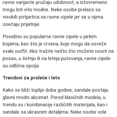
ravne varijante pružaju udobnost, a istovremeno
mogu biti vrlo modne. Neke osobe prelaze sa
visokih potpetica na ravne cipele jer se u njima
osećaju prijatnije.
Posebno su popularne ravne cipele u jarkim
bojama, kao što je crvena, koje mogu da osveže
svaki outfit. Ako tražite nešto što možete nositi na
posao, u šetnju ili na letnja putovanja, ravne cipele
su odlična opcija.
Trendovi za proleće i leto
Kako se bliži toplije doba godine, sandale postaju
glavni modni akcenat. Pored klasičnih modela, u
trendu su i kombinacije različitih materijala, kao i
sandale sa ukrasnim detaljima. Neke osobe vole