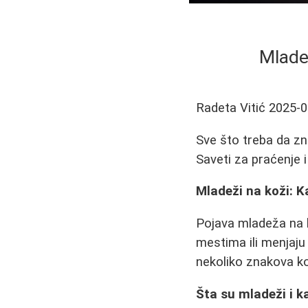
Mlade
Radeta Vitić
2025-0
Sve što treba da zn
Saveti za praćenje i
Mladeži na koži: 
Pojava mladeža na 
mestima ili menjaju 
nekoliko znakova ko
Šta su mladeži i k