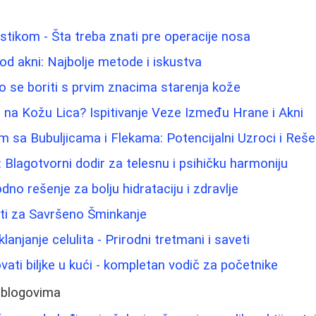
astikom - Šta treba znati pre operacije nosa
 od akni: Najbolje metode i iskustva
 se boriti s prvim znacima starenja kože
 na Kožu Lica? Ispitivanje Veze Između Hrane i Akni
m sa Bubuljicama i Flekama: Potencijalni Uzroci i Reše
lagotvorni dodir za telesnu i psihičku harmoniju
dno rešenje za bolju hidrataciju i zdravlje
eti za Savršeno Šminkanje
klanjanje celulita - Prirodni tretmani i saveti
vati biljke u kući - kompletan vodič za početnike
 blogovima