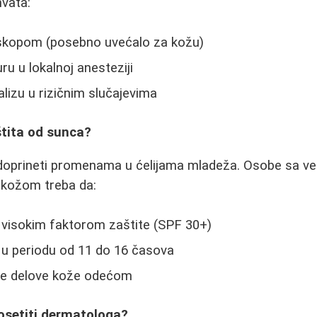
hvata:
skopom (posebno uvećalo za kožu)
u u lokalnoj anesteziji
alizu u rizičnim slučajevima
štita od sunca?
oprineti promenama u ćelijama mladeža. Osobe sa v
 kožom treba da:
 visokim faktorom zaštite (SPF 30+)
 u periodu od 11 do 16 časova
ive delove kože odećom
posetiti dermatologa?