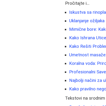
Pročitajte i...
Iskustva sa rinopl
Uklanjanje ožiljaka
Mimične bore: Kako
Kako Ishrana Utice
Kako Rešiti Proble
Umetnost masaže: B
Koralna voda: Priro
Profesionalni Sav
Najbolji načini za u
Kako pravilno nego
Tekstovi na srodnim