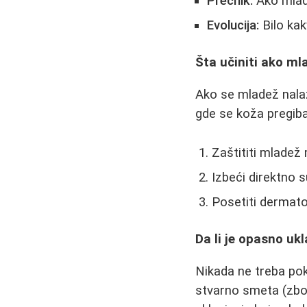
Prečnik:
Ako mlad
Evolucija:
Bilo ka
Šta učiniti ako ml
Ako se mladež nalaz
gde se koža pregiba
Zaštititi mladež
Izbeći direktno 
Posetiti dermatol
Da li je opasno uk
Nikada ne treba po
stvarno smeta (zbog