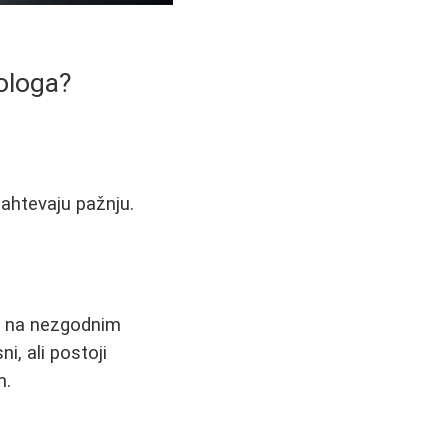
ologa?
ahtevaju pažnju.
e na nezgodnim
i, ali postoji
m.