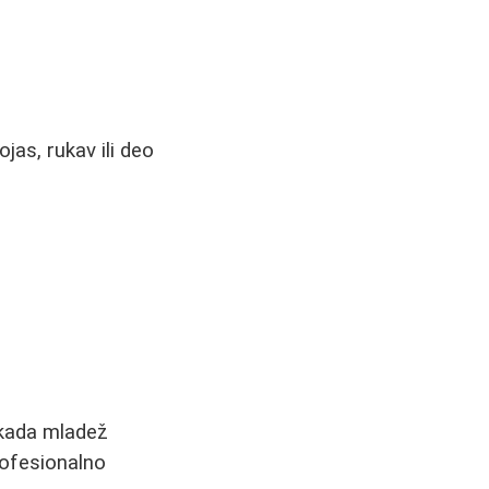
jas, rukav ili deo
 kada mladež
rofesionalno