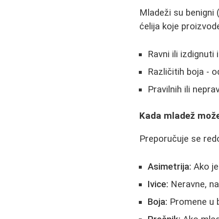
Mladeži su benigni 
ćelija koje proizvod
Ravni ili izdignut
Različitih boja -
Pravilnih ili neprav
Kada mladež može 
Preporučuje se red
Asimetrija:
Ako je
Ivice:
Neravne, naz
Boja:
Promene u boj