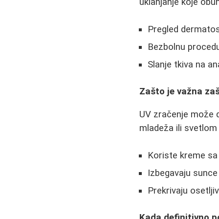
uklanjanje koje obu
Pregled dermato
Bezbolnu procedur
Slanje tkiva na an
Zašto je važna za
UV zračenje može d
mladeža ili svetlom
Koriste kreme sa
Izbegavaju sunce
Prekrivaju osetlj
Kada definitivno 