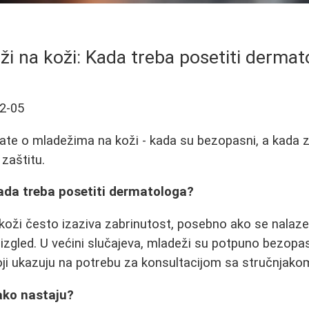
ži na koži: Kada treba posetiti dermat
2-05
ate o mladežima na koži - kada su bezopasni, a kada z
 zaštitu.
Kada treba posetiti dermatologa?
koži često izaziva zabrinutost, posebno ako se nalaz
izgled. U većini slučajeva, mladeži su potpuno bezopasn
ji ukazuju na potrebu za konsultacijom sa stručnjako
ako nastaju?