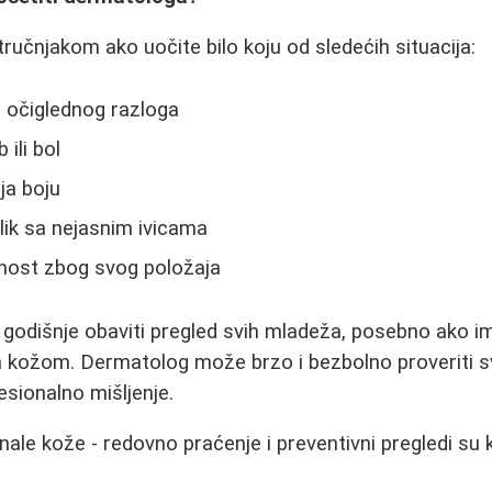
tručnjakom ako uočite bilo koju od sledećih situacija:
z očiglednog razloga
 ili bol
ja boju
lik sa nejasnim ivicama
nost zbog svog položaja
godišnje obaviti pregled svih mladeža, posebno ako i
sa kožom. Dermatolog može brzo i bezbolno proveriti 
esionalno mišljenje.
ale kože - redovno praćenje i preventivni pregledi su 