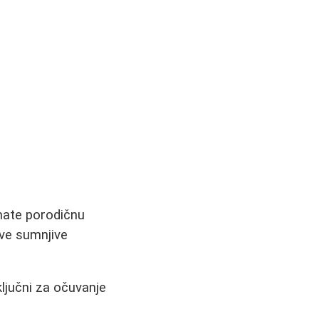
mate porodičnu
sve sumnjive
ključni za očuvanje