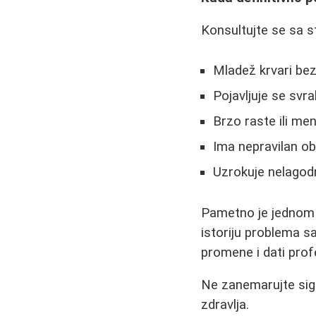
Konsultujte se sa s
Mladež krvari be
Pojavljuje se svrab
Brzo raste ili men
Ima nepravilan ob
Uzrokuje nelagod
Pametno je jednom 
istoriju problema 
promene i dati prof
Ne zanemarujte sign
zdravlja.