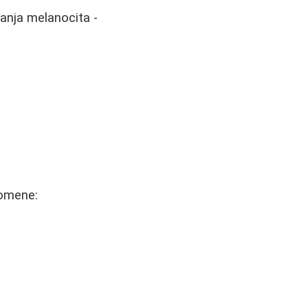
vanja melanocita -
romene: