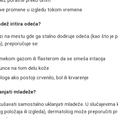
ež poraste preko 6mm
kve promene u izgledu tokom vremena
adež iritira odeća?
i na mestu gde ga stalno dodiruje odeća (kao što je po
), preporučuje se:
 mekom gazom ili flasterom da se smeša iritacija
sunce na tom delu kože
oga ako postoji crvenilo, bol ili krvarenje
lanjati mladeže?
kušavati samostalno uklanjati mladeže. U slučajevima
 položaja ili izgleda), dermatolog može preporučiti p