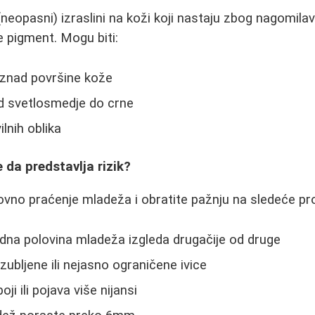
(neopasni) izraslini na koži koji nastaju zbog nagomila
e pigment. Mogu biti:
i iznad površine kože
 od svetlosmedje do crne
ilnih oblika
da predstavlja rizik?
ovno praćenje mladeža i obratite pažnju na sledeće p
dna polovina mladeža izgleda drugačije od druge
ubljene ili nejasno ograničene ivice
i ili pojava više nijansi