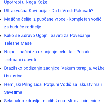
Upotrebi u Nega Kože
Ultrazvučna Kavitacija - Da Li Vredi Pokušati?
Matične ćelije iz pupčane vrpce - kompletan vodič
za buduće roditelje
Kako se Zdravo Ugojiti: Saveti za Povećanje
Telesne Mase
Najbolji načini za uklanjanje celulita - Prirodni
tretmani i saveti
Brazilsko podizanje zadnjice: Vakum terapija, vežbe
i iskustva
Hemijski Piling Lica: Potpuni Vodič sa Iskustvima i
Savetima
Seksualno zdravlje mladih žena: Mitovi i činjenice