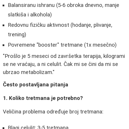
Balansiranu ishranu (5-6 obroka dnevno, manje
slatkiša i alkohola)
Redovnu fizičku aktivnost (hodanje, plivanje,
trening)
Povremene "booster" tretmane (1x mesečno)
"Prošlo je 5 meseci od završetka terapija, kilogrami
se ne vraćaju, a ni celulit. Čak mi se čini da mi se
ubrzao metabolizam."
Često postavljana pitanja
1. Koliko tretmana je potrebno?
Veličina problema određuje broj tretmana:
Blagi celulit: 3-5 tretmana