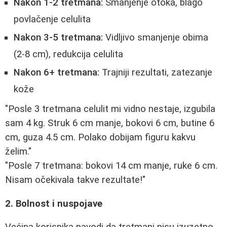
Nakon 1-2 tretmana:
Smanjenje otoka, blago
povlačenje celulita
Nakon 3-5 tretmana:
Vidljivo smanjenje obima
(2-8 cm), redukcija celulita
Nakon 6+ tretmana:
Trajniji rezultati, zatezanje
kože
"Posle 3 tretmana celulit mi vidno nestaje, izgubila
sam 4 kg. Struk 6 cm manje, bokovi 6 cm, butine 6
cm, guza 4.5 cm. Polako dobijam figuru kakvu
želim."
"Posle 7 tretmana: bokovi 14 cm manje, ruke 6 cm.
Nisam očekivala takve rezultate!"
2. Bolnost i nuspojave