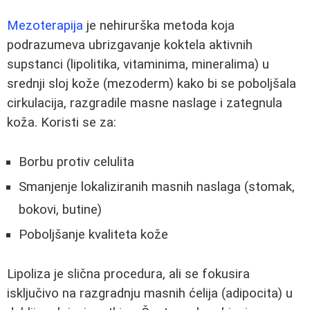
Mezoterapija
je nehirurška metoda koja
podrazumeva ubrizgavanje koktela aktivnih
supstanci (lipolitika, vitaminima, mineralima) u
srednji sloj kože (mezoderm) kako bi se poboljšala
cirkulacija, razgradile masne naslage i zategnula
koža. Koristi se za:
Borbu protiv celulita
Smanjenje lokaliziranih masnih naslaga (stomak,
bokovi, butine)
Poboljšanje kvaliteta kože
Lipoliza je slična procedura, ali se fokusira
isključivo na razgradnju masnih ćelija (adipocita) u