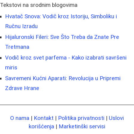
Tekstovi na srodnim blogovima
Hvatač Snova: Vodič kroz Istoriju, Simboliku i
Ručnu Izradu
Hijaluronski Fileri: Sve Što Treba da Znate Pre
Tretmana
Vodič kroz svet parfema - Kako izabrati savršeni
miris
Savremeni Kućni Aparati: Revolucija u Pripremi
Zdrave Hrane
O nama
|
Kontakt
|
Politika privatnosti
|
Uslovi
korišćenja
|
Marketinški servisi