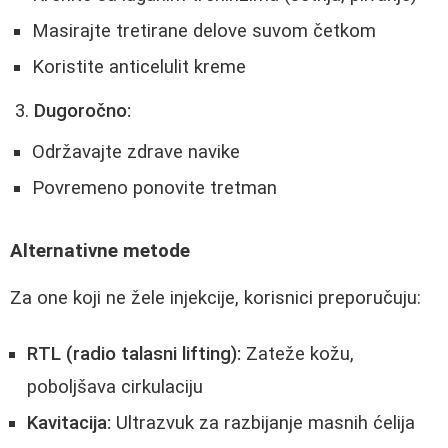
Masirajte tretirane delove suvom četkom
Koristite anticelulit kreme
Dugoročno:
Održavajte zdrave navike
Povremeno ponovite tretman
Alternativne metode
Za one koji ne žele injekcije, korisnici preporučuju:
RTL (radio talasni lifting):
Zateže kožu,
poboljšava cirkulaciju
Kavitacija:
Ultrazvuk za razbijanje masnih ćelija