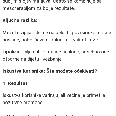
dubljim slojevima tkiva. Često se kombinuje sa
mezoterapijom za bolje rezultate.
Ključna razlika:
Mezoterapija
- deluje na celulit i površinske masne
naslage, poboljšava cirkulaciju i kvalitet kože.
Lipoliza
- cilja dublje masne naslage, posebno one
otporne na dijetu i vežbanje.
Iskustva korisnika: Šta možete očekivati?
1. Rezultati
Iskustva korisnika variraju, ali većina je primetila
pozitivne promene: