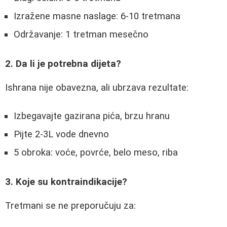
Izražene masne naslage: 6-10 tretmana
Održavanje: 1 tretman mesečno
2. Da li je potrebna dijeta?
Ishrana nije obavezna, ali ubrzava rezultate:
Izbegavajte gazirana pića, brzu hranu
Pijte 2-3L vode dnevno
5 obroka: voće, povrće, belo meso, riba
3. Koje su kontraindikacije?
Tretmani se ne preporučuju za: