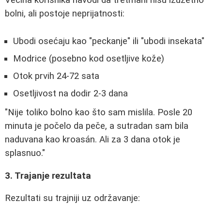
Većina korisnika navodi da tretmani nisu izuzetno
bolni, ali postoje neprijatnosti:
Ubodi osećaju kao "peckanje" ili "ubodi insekata"
Modrice (posebno kod osetljive kože)
Otok prvih 24-72 sata
Osetljivost na dodir 2-3 dana
"Nije toliko bolno kao što sam mislila. Posle 20
minuta je počelo da peče, a sutradan sam bila
naduvana kao kroasán. Ali za 3 dana otok je
splasnuo."
3. Trajanje rezultata
Rezultati su trajniji uz održavanje: