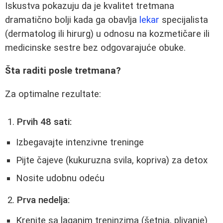
Iskustva pokazuju da je kvalitet tretmana
dramatično bolji kada ga obavlja
lekar
specijalista
(dermatolog ili hirurg) u odnosu na kozmetičare ili
medicinske sestre bez odgovarajuće obuke.
Šta raditi posle tretmana?
Za optimalne rezultate:
Prvih 48 sati:
Izbegavajte intenzivne treninge
Pijte čajeve (kukuruzna svila, kopriva) za detox
Nosite udobnu odeću
Prva nedelja:
Krenite sa laganim treninzima (šetnja, plivanje)