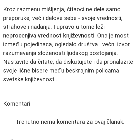
Kroz razmenu mišljenja, čitaoci ne dele samo
preporuke, već i delove sebe - svoje vrednosti,
strahove i nadanja. I upravo u tome leži
neprocenjiva vrednost književnosti
. Ona je most
između pojedinaca, ogledalo društva i večni izvor
razumevanja složenosti ljudskog postojanja.
Nastavite da čitate, da diskutujete i da pronalazite
svoje lične bisere među beskrajnim policama
svetske književnosti.
Komentari
Trenutno nema komentara za ovaj članak.