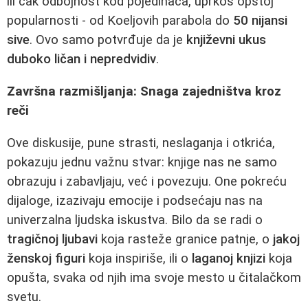
ili čak odbojnost kod pojedinaca, uprkos opštoj
popularnosti - od Koeljovih parabola do
50 nijansi
sive
. Ovo samo potvrđuje da je
književni ukus
duboko ličan i nepredvidiv
.
Završna razmišljanja: Snaga zajedništva kroz
reči
Ove diskusije, pune strasti, neslaganja i otkrića,
pokazuju jednu važnu stvar: knjige nas ne samo
obrazuju i zabavljaju, već i povezuju. One pokreću
dijaloge, izazivaju emocije i podsećaju nas na
univerzalna ljudska iskustva. Bilo da se radi o
tragičnoj ljubavi
koja rasteže granice patnje, o
jakoj
ženskoj figuri
koja inspiriše, ili o
laganoj knjizi
koja
opušta, svaka od njih ima svoje mesto u čitalačkom
svetu.