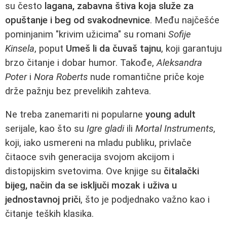
su često
lagana, zabavna štiva koja služe za
opuštanje i beg od svakodnevnice
. Među najčešće
pominjanim "krivim užicima" su romani
Sofije
Kinsela
, poput
Umeš li da čuvaš tajnu
, koji garantuju
brzo čitanje i dobar humor. Takođe,
Aleksandra
Poter
i
Nora Roberts
nude romantične priče koje
drže pažnju bez prevelikih zahteva.
Ne treba zanemariti ni popularne
young adult
serijale, kao što su
Igre gladi
ili
Mortal Instruments
,
koji, iako usmereni na mladu publiku, privlače
čitaoce svih generacija svojom akcijom i
distopijskim svetovima. Ove knjige su
čitalački
bijeg, način da se isključi mozak i uživa u
jednostavnoj priči
, što je podjednako važno kao i
čitanje teških klasika.