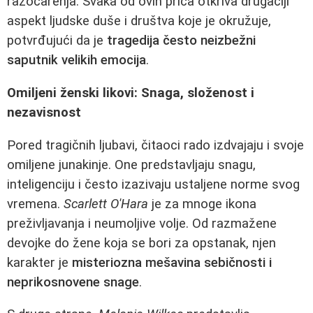
razočarenja. Svaka od ovih priča otkriva drugačiji
aspekt ljudske duše i društva koje je okružuje,
potvrđujući da je
tragedija često neizbežni
saputnik velikih emocija
.
Omiljeni ženski likovi: Snaga, složenost i
nezavisnost
Pored tragičnih ljubavi, čitaoci rado izdvajaju i svoje
omiljene junakinje. One predstavljaju snagu,
inteligenciju i često izazivaju ustaljene norme svog
vremena.
Scarlett O'Hara
je za mnoge ikona
preživljavanja i neumoljive volje. Od razmažene
devojke do žene koja se bori za opstanak, njen
karakter je
misteriozna mešavina sebičnosti i
neprikosnovene snage
.