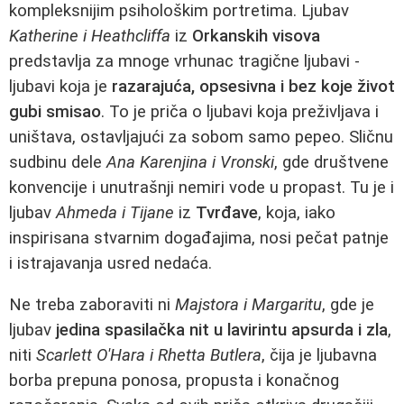
kompleksnijim psihološkim portretima. Ljubav
Katherine i Heathcliffa
iz
Orkanskih visova
predstavlja za mnoge vrhunac tragične ljubavi -
ljubavi koja je
razarajuća, opsesivna i bez koje život
gubi smisao
. To je priča o ljubavi koja preživljava i
uništava, ostavljajući za sobom samo pepeo. Sličnu
sudbinu dele
Ana Karenjina i Vronski
, gde društvene
konvencije i unutrašnji nemiri vode u propast. Tu je i
ljubav
Ahmeda i Tijane
iz
Tvrđave
, koja, iako
inspirisana stvarnim događajima, nosi pečat patnje
i istrajavanja usred nedaća.
Ne treba zaboraviti ni
Majstora i Margaritu
, gde je
ljubav
jedina spasilačka nit u lavirintu apsurda i zla
,
niti
Scarlett O'Hara i Rhetta Butlera
, čija je ljubavna
borba prepuna ponosa, propusta i konačnog