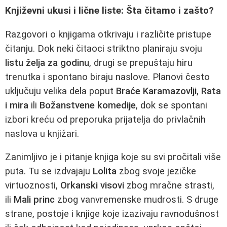
Književni ukusi i lične liste: Šta čitamo i zašto?
Razgovori o knjigama otkrivaju i različite pristupe
čitanju. Dok neki čitaoci striktno planiraju svoju
listu želja za godinu
, drugi se prepuštaju hiru
trenutka i spontano biraju naslove. Planovi često
uključuju velika dela poput
Braće Karamazovlji
,
Rata
i mira
ili
Božanstvene komedije
, dok se spontani
izbori kreću od preporuka prijatelja do privlačnih
naslova u knjižari.
Zanimljivo je i pitanje knjiga koje su svi pročitali više
puta. Tu se izdvajaju
Lolita
zbog svoje jezičke
virtuoznosti,
Orkanski visovi
zbog mračne strasti,
ili
Mali princ
zbog vanvremenske mudrosti. S druge
strane, postoje i knjige koje izazivaju ravnodušnost