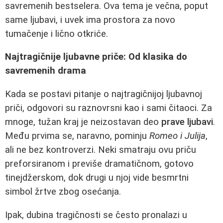
savremenih bestselera. Ova tema je večna, poput
same ljubavi, i uvek ima prostora za novo
tumačenje i lično otkriće.
Najtragičnije ljubavne priče: Od klasika do
savremenih drama
Kada se postavi pitanje o najtragičnijoj ljubavnoj
priči, odgovori su raznovrsni kao i sami čitaoci. Za
mnoge, tužan kraj je neizostavan deo
prave ljubavi
.
Među prvima se, naravno, pominju
Romeo i Julija
,
ali ne bez kontroverzi. Neki smatraju ovu priču
preforsiranom i previše dramatičnom, gotovo
tinejdžerskom, dok drugi u njoj vide besmrtni
simbol žrtve zbog osećanja.
Ipak, dubina tragičnosti se često pronalazi u