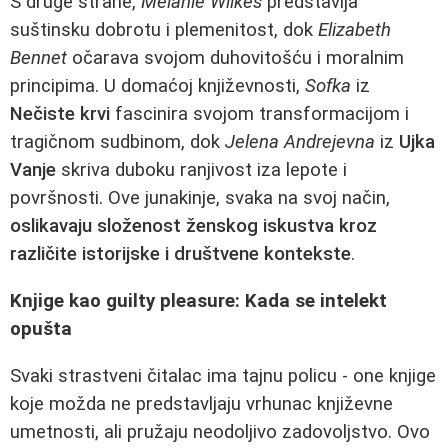
S druge strane,
Melanie Wilkes
predstavlja
suštinsku dobrotu i plemenitost, dok
Elizabeth
Bennet
očarava svojom duhovitošću i moralnim
principima. U domaćoj književnosti,
Sofka
iz
Nečiste krvi
fascinira svojom transformacijom i
tragičnom sudbinom, dok
Jelena Andrejevna
iz
Ujka
Vanje
skriva duboku ranjivost iza lepote i
površnosti. Ove junakinje, svaka na svoj način,
oslikavaju složenost ženskog iskustva kroz
različite istorijske i društvene kontekste
.
Knjige kao guilty pleasure: Kada se intelekt
opušta
Svaki strastveni čitalac ima tajnu policu - one knjige
koje možda ne predstavljaju vrhunac književne
umetnosti, ali pružaju neodoljivo zadovoljstvo. Ovo