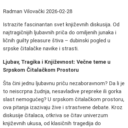
Radman Vilovački
2026-02-28
Istrazite fascinantan svet književnih diskusija. Od
najtragičnijih ljubavnih priča do omiljenih junaka i
ličnih guilty pleasure štiva – dubinski pogled u
srpske čitalačke navike i strasti.
Ljubav, Tragika i Književnost: Večne teme u
Srpskom Čitalačkom Prostoru
Šta čini jednu ljubavnu priču nezaboravnom? Da li je
to neiscrpna žudnja, nesavladive prepreke ili gorka
slast nemogućeg? U srpskom čitalačkom prostoru,
ova pitanja izazivaju žive i strastvene debate. Kroz
diskusije čitalaca, otkriva se čitav univerzum
književnih ukusa, od klasičnih tragedija do