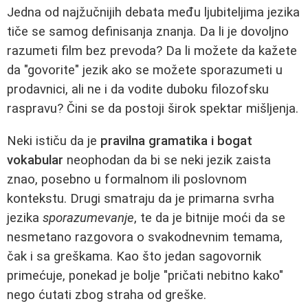
Jedna od najžučnijih debata među ljubiteljima jezika
tiče se samog definisanja znanja. Da li je dovoljno
razumeti film bez prevoda? Da li možete da kažete
da "govorite" jezik ako se možete sporazumeti u
prodavnici, ali ne i da vodite duboku filozofsku
raspravu? Čini se da postoji širok spektar mišljenja.
Neki ističu da je
pravilna gramatika i bogat
vokabular
neophodan da bi se neki jezik zaista
znao, posebno u formalnom ili poslovnom
kontekstu. Drugi smatraju da je primarna svrha
jezika
sporazumevanje
, te da je bitnije moći da se
nesmetano razgovora o svakodnevnim temama,
čak i sa greškama. Kao što jedan sagovornik
primećuje, ponekad je bolje "pričati nebitno kako"
nego ćutati zbog straha od greške.