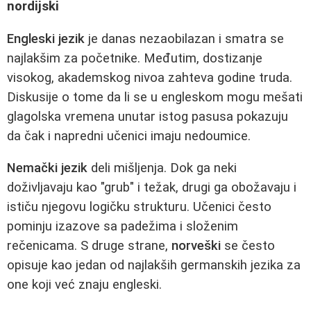
nordijski
Engleski jezik
je danas nezaobilazan i smatra se
najlakšim za početnike. Međutim, dostizanje
visokog, akademskog nivoa zahteva godine truda.
Diskusije o tome da li se u engleskom mogu mešati
glagolska vremena unutar istog pasusa pokazuju
da čak i napredni učenici imaju nedoumice.
Nemački jezik
deli mišljenja. Dok ga neki
doživljavaju kao "grub" i težak, drugi ga obožavaju i
ističu njegovu logičku strukturu. Učenici često
pominju izazove sa padežima i složenim
rečenicama. S druge strane,
norveški
se često
opisuje kao jedan od najlakših germanskih jezika za
one koji već znaju engleski.