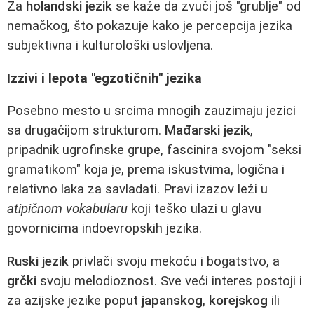
Za
holandski jezik
se kaže da zvuči još "grublje" od
nemačkog, što pokazuje kako je percepcija jezika
subjektivna i kulturološki uslovljena.
Izzivi i lepota "egzotičnih" jezika
Posebno mesto u srcima mnogih zauzimaju jezici
sa drugačijom strukturom.
Mađarski jezik
,
pripadnik ugrofinske grupe, fascinira svojom "seksi
gramatikom" koja je, prema iskustvima, logična i
relativno laka za savladati. Pravi izazov leži u
atipičnom vokabularu
koji teško ulazi u glavu
govornicima indoevropskih jezika.
Ruski jezik
privlači svoju mekoću i bogatstvo, a
grčki
svoju melodioznost. Sve veći interes postoji i
za azijske jezike poput
japanskog
,
korejskog
ili