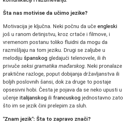
Šta nas motivise da učimo jezike?
Motivacija je ključna. Neki počnu da uče
engleski
još u ranom detinjstvu, kroz crtaće i filmove, i
vremenom postanu toliko fluidni da mogu da
razmišljaju na tom jeziku. Drugi se zaljube u
melodiju
španskog
gledajući telenovele, ili ih
privuče
seksi gramatika mađarskog
. Neki pronalaze
praktične razloge, poput dobijanja državljanstva ili
boljih poslovnih šansi, dok za druge to postaje
opsesivni hobi. Česta je pojava da se neko upusti u
učenje
italijanskog
ili
francuskog
jednostavno zato
što im se jezik čini prelepim za sluh.
"Znam jezik": Šta to zapravo znači?