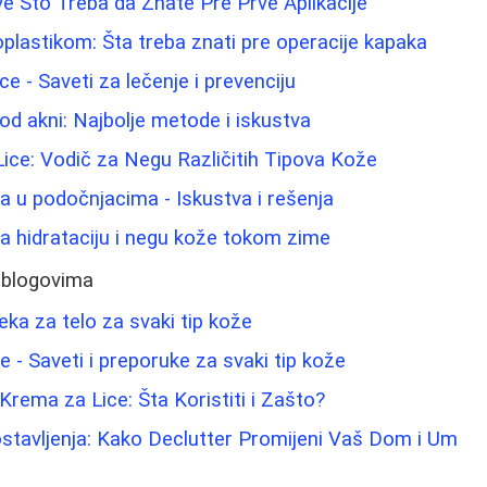
e Što Treba da Znate Pre Prve Aplikacije
oplastikom: Šta treba znati pre operacije kapaka
e - Saveti za lečenje i prevenciju
 od akni: Najbolje metode i iskustva
 Lice: Vodič za Negu Različitih Tipova Kože
ma u podočnjacima - Iskustva i rešenja
 za hidrataciju i negu kože tokom zime
 blogovima
leka za telo za svaki tip kože
ice - Saveti i preporuke za svaki tip kože
rema za Lice: Šta Koristiti i Zašto?
stavljenja: Kako Declutter Promijeni Vaš Dom i Um