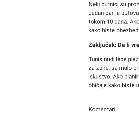
Neki putnici su pro
Jedan par je putova
tokom 10 dana. Ako ž
kako biste obezbedil
Zaključak: Da li vr
Tunis nudi lepe pla
za žene, sa malo pr
iskustvo. Ako plani
običaje kako biste u
Komentari