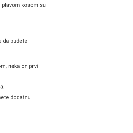
sa plavom kosom su
e da budete
om, neka on prvi
a.
gnete dodatnu