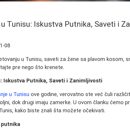
u Tunisu: Iskustva Putnika, Saveti i Za
1-08
letovanju u Tunisu, saveti za žene sa plavom kosom, s
čitajte pre nego što krenete.
: Iskustva Putnika, Saveti i Zanimljivosti
anje u Tunisu
ove godine, verovatno ste već čuli različit
oljni, dok drugi imaju zamerke. U ovom članku ćemo pr
i Tunis, kako biste znali šta možete očekivati.
 putnika