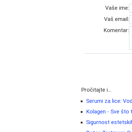
Vaše ime:
Vaš email:
Komentar:
Pročitajte i...
Serumi za lice: Vo
Kolagen - Sve što 
Sigurnost estetskih