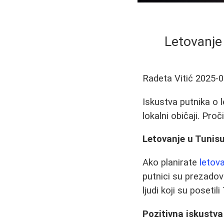
Letovanje 
Radeta Vitić
2025-0
Iskustva putnika o 
lokalni običaji. Pro
Letovanje u Tunisu
Ako planirate
letov
putnici su prezadov
ljudi koji su posetil
Pozitivna iskustva