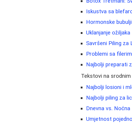
Botox Tretmani: Sv
Iskustva sa blefar
Hormonske bubuljic
Uklanjanje ožiljaka
Savršeni Piling za
Problemi sa fileri
Najbolji preparati
Tekstovi na srodnim
Najbolji losioni i m
Najbolji piling za l
Dnevna vs. Noćna K
Umjetnost pojedno