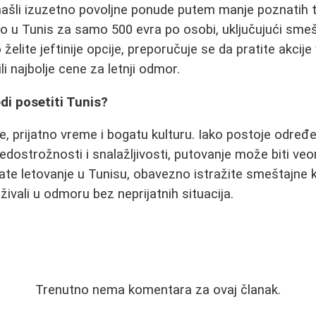
našli izuzetno povoljne ponude putem manje poznatih tu
o u Tunis za samo 500 evra po osobi, uključujući smešt
elite jeftinije opcije, preporučuje se da pratite akcije
i najbolje cene za letnji odmor.
edi posetiti Tunis?
že, prijatno vreme i bogatu kulturu. Iako postoje određ
edostrožnosti i snalažljivosti, putovanje može biti ve
rate letovanje u Tunisu, obavezno istražite smeštajne k
živali u odmoru bez neprijatnih situacija.
Trenutno nema komentara za ovaj članak.