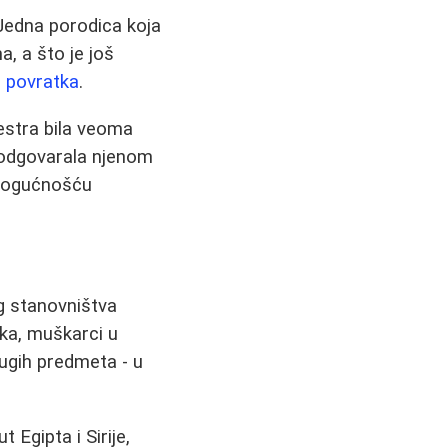
 Jedna porodica koja
a, a što je još
 povratka
.
sestra bila veoma
e odgovarala njenom
 mogućnošću
g stanovništva
ka, muškarci u
rugih predmeta - u
 Egipta i Sirije,