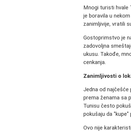
Mnogi turisti hvale
je boravila u nekom
zanimljivije, vratil
Gostoprimstvo je na
zadovoljna smeštaje
ukusu. Takođe, mno
cenkanja.
Zanimljivosti o lo
Jedna od najčešće p
prema ženama sa pl
Tunisu često pokuša
pokušaju da "kupe" 
Ovo nije karakterist