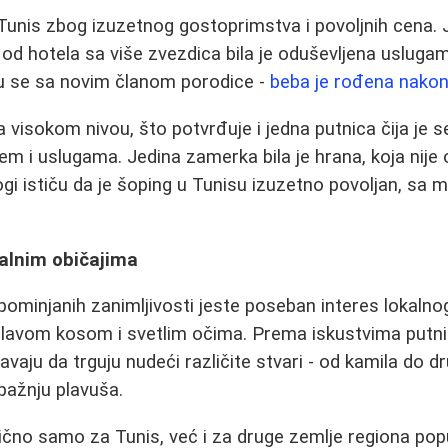
 Tunis zbog izuzetnog gostoprimstva i povoljnih cena.
 od hotela sa više zvezdica bila je oduševljena uslugam
i su se sa novim članom porodice -
beba je rođena nakon
 visokom nivou, što potvrđuje i jedna putnica čija je 
m i uslugama. Jedina zamerka bila je hrana, koja nij
gi ističu da je šoping u Tunisu izuzetno povoljan, sa
kalnim običajima
ominjanih zanimljivosti jeste poseban interes lokalno
avom kosom i svetlim očima. Prema iskustvima putni
vaju da trguju nudeći različite stvari - od kamila do d
pažnju plavuša.
ično samo za Tunis, već i za druge zemlje regiona poput