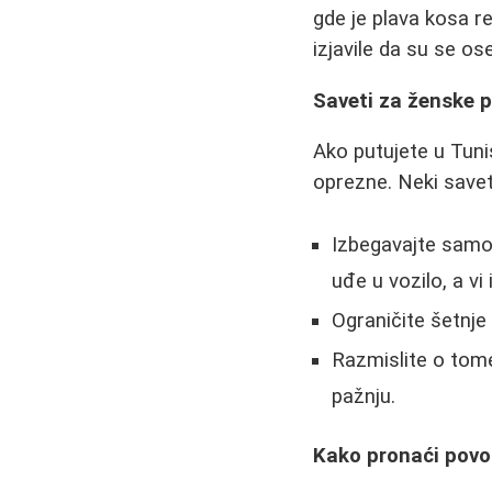
gde je plava kosa 
izjavile da su se o
Saveti za ženske 
Ako putujete u Tun
oprezne. Neki saveti
Izbegavajte samos
uđe u vozilo, a vi 
Ograničite šetnje
Razmislite o tome
pažnju.
Kako pronaći pov