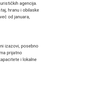
rističkih agencija.
aj, hranu i obilaske
 već od januara,
eni izazovi, posebno
oma prijatno
apacitete i lokalne