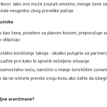
retkost. Iako ovo može zvučati smešno, mnoge žene 
sećale neugodno zbog prevelike pažnje.
putnike
is kao žena, posebno sa plavom kosom, preporučuje s
 uključuju:
talno korišćenje taksija - ukoliko putujete sa partner
izađite prvi kako bi sprečili neželjene situacije.
 samostalno noću, naročito u manje turističkim zonam
 da ne ističete previše svoju kosu ako želite da izbe
oljne aranžmane?