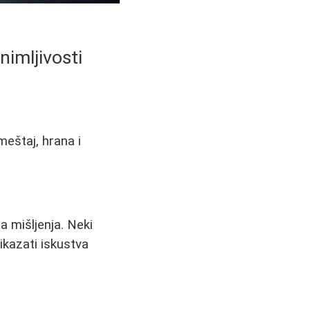
nimljivosti
meštaj, hrana i
a mišljenja. Neki
ikazati iskustva