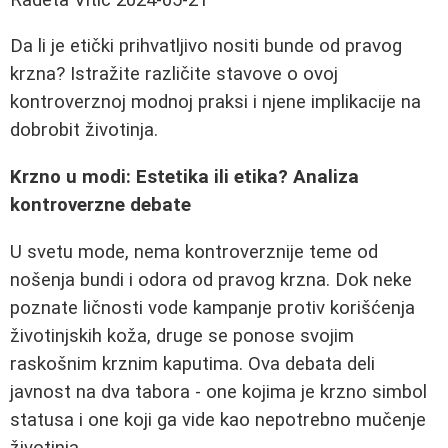
Da li je etički prihvatljivo nositi bunde od pravog
krzna? Istražite različite stavove o ovoj
kontroverznoj modnoj praksi i njene implikacije na
dobrobit životinja.
Krzno u modi: Estetika ili etika? Analiza
kontroverzne debate
U svetu mode, nema kontroverznije teme od
nošenja bundi i odora od pravog krzna. Dok neke
poznate ličnosti vode kampanje protiv korišćenja
životinjskih koža, druge se ponose svojim
raskošnim krznim kaputima. Ova debata deli
javnost na dva tabora - one kojima je krzno simbol
statusa i one koji ga vide kao nepotrebno mučenje
životinja.