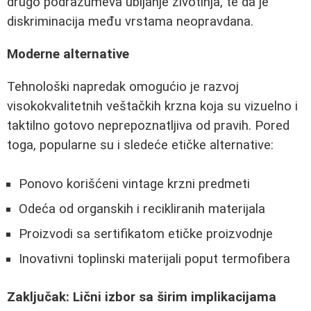
drugo podrazumeva ubijanje životinja, te da je
diskriminacija među vrstama neopravdana.
Moderne alternative
Tehnološki napredak omogućio je razvoj
visokokvalitetnih veštačkih krzna koja su vizuelno i
taktilno gotovo neprepoznatljiva od pravih. Pored
toga, popularne su i sledeće etičke alternative:
Ponovo korišćeni vintage krzni predmeti
Odeća od organskih i recikliranih materijala
Proizvodi sa sertifikatom etičke proizvodnje
Inovativni toplinski materijali poput termofibera
Zaključak: Lični izbor sa širim implikacijama