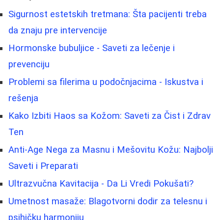
Sigurnost estetskih tretmana: Šta pacijenti treba
da znaju pre intervencije
Hormonske bubuljice - Saveti za lečenje i
prevenciju
Problemi sa filerima u podočnjacima - Iskustva i
rešenja
Kako Izbiti Haos sa Kožom: Saveti za Čist i Zdrav
Ten
Anti-Age Nega za Masnu i Mešovitu Kožu: Najbolji
Saveti i Preparati
Ultrazvučna Kavitacija - Da Li Vredi Pokušati?
Umetnost masaže: Blagotvorni dodir za telesnu i
psihičku harmoniju