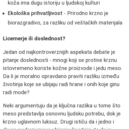
koža ima dugu istoriju u ljudskoj kulturi
Ekološka prihvatljivost
- Prirodno krzno je
biorazgradivo, za razliku od veštačkih materijala
Licemerje ili doslednost?
Jedan od najkontroverznijih aspekata debate je
pitanje doslednosti - mnogi koji se protive krznu
istovremeno koriste kožne proizvode i jedu meso.
Da li je moralno opravdano praviti razliku između
životinja koje se ubijaju radi hrane i onih koje ginu
radi mode?
Neki argumentuju da je ključna razlika u tome što
meso predstavlja osnovnu ljudsku potrebu, dok je
krzno uglavnom luksuz. Drugi ističu da i jedno i