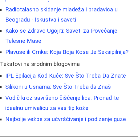
Radiotalasno skidanje mladeža i bradavica u
Beogradu - Iskustva i saveti
Kako se Zdravo Ugojiti: Saveti za Povećanje
Telesne Mase
Plavuse ili Crnke: Koja Boja Kose Je Seksipilnija?
Tekstovi na srodnim blogovima
IPL Epilacija Kod Kuće: Sve Što Treba Da Znate
Silikoni u Usnama: Sve Što Treba da Znaš
Vodič kroz savršeno čišćenje lica: Pronađite
idealnu umivalicu za vaš tip kože
Najbolje vežbe za učvršćivanje i podizanje guze