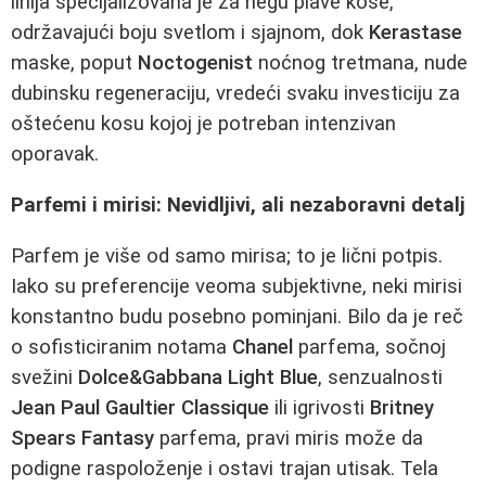
linija specijalizovana je za negu plave kose,
održavajući boju svetlom i sjajnom, dok
Kerastase
maske, poput
Noctogenist
noćnog tretmana, nude
dubinsku regeneraciju, vredeći svaku investiciju za
oštećenu kosu kojoj je potreban intenzivan
oporavak.
Parfemi i mirisi: Nevidljivi, ali nezaboravni detalj
Parfem je više od samo mirisa; to je lični potpis.
Iako su preferencije veoma subjektivne, neki mirisi
konstantno budu posebno pominjani. Bilo da je reč
o sofisticiranim notama
Chanel
parfema, sočnoj
svežini
Dolce&Gabbana Light Blue
, senzualnosti
Jean Paul Gaultier Classique
ili igrivosti
Britney
Spears Fantasy
parfema, pravi miris može da
podigne raspoloženje i ostavi trajan utisak. Tela