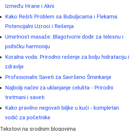
Između Hrane i Akni
Kako Rešiti Problem sa Bubuljicama i Flekama:
Potencijalni Uzroci i Rešenja
Umetnost masaže: Blagotvorni dodir za telesnu i
psihičku harmoniju
Koralna voda: Prirodno rešenje za bolju hidrataciju i
zdravlje
Profesionalni Saveti za Savršeno Šminkanje
Najbolji načini za uklanjanje celulita - Prirodni
tretmani i saveti
Kako pravilno negovati biljke u kući - kompletan
vodič za početnike
Tekstovi na srodnim blogovima