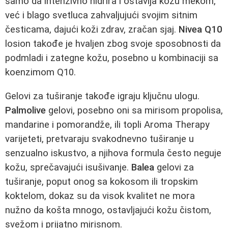
samo da intenzivno hidrira i ostavlja kožu mekom,
već i blago svetluca zahvaljujući svojim sitnim
česticama, dajući koži zdrav, zračan sjaj.
Nivea Q10
losion takođe je hvaljen zbog svoje sposobnosti da
podmladi i zategne kožu, posebno u kombinaciji sa
koenzimom Q10.
Gelovi za tuširanje takođe igraju ključnu ulogu.
Palmolive
gelovi, posebno oni sa mirisom propolisa,
mandarine i pomorandže, ili topli Aroma Therapy
varijeteti, pretvaraju svakodnevno tuširanje u
senzualno iskustvo, a njihova formula često neguje
kožu, sprečavajući isušivanje.
Balea
gelovi za
tuširanje, poput onog sa kokosom ili tropskim
koktelom, dokaz su da visok kvalitet ne mora
nužno da košta mnogo, ostavljajući kožu čistom,
svežom i prijatno mirisnom.