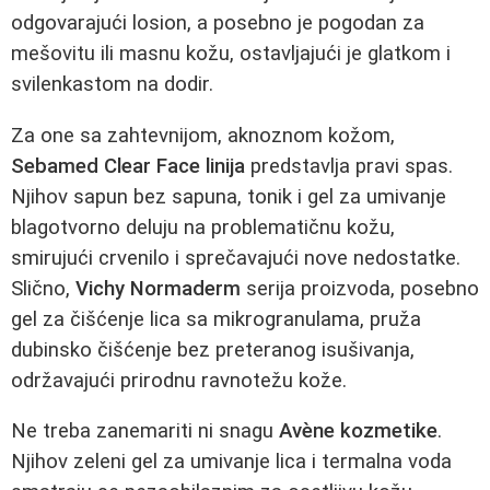
odgovarajući losion, a posebno je pogodan za
mešovitu ili masnu kožu, ostavljajući je glatkom i
svilenkastom na dodir.
Za one sa zahtevnijom, aknoznom kožom,
Sebamed Clear Face linija
predstavlja pravi spas.
Njihov sapun bez sapuna, tonik i gel za umivanje
blagotvorno deluju na problematičnu kožu,
smirujući crvenilo i sprečavajući nove nedostatke.
Slično,
Vichy Normaderm
serija proizvoda, posebno
gel za čišćenje lica sa mikrogranulama, pruža
dubinsko čišćenje bez preteranog isušivanja,
održavajući prirodnu ravnotežu kože.
Ne treba zanemariti ni snagu
Avène kozmetike
.
Njihov zeleni gel za umivanje lica i termalna voda