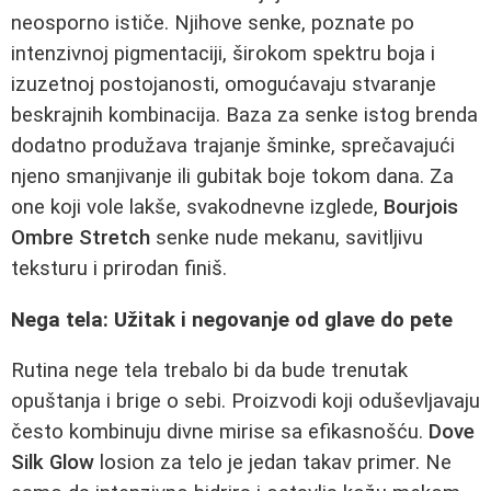
neosporno ističe. Njihove senke, poznate po
intenzivnoj pigmentaciji, širokom spektru boja i
izuzetnoj postojanosti, omogućavaju stvaranje
beskrajnih kombinacija. Baza za senke istog brenda
dodatno produžava trajanje šminke, sprečavajući
njeno smanjivanje ili gubitak boje tokom dana. Za
one koji vole lakše, svakodnevne izglede,
Bourjois
Ombre Stretch
senke nude mekanu, savitljivu
teksturu i prirodan finiš.
Nega tela: Užitak i negovanje od glave do pete
Rutina nege tela trebalo bi da bude trenutak
opuštanja i brige o sebi. Proizvodi koji oduševljavaju
često kombinuju divne mirise sa efikasnošću.
Dove
Silk Glow
losion za telo je jedan takav primer. Ne