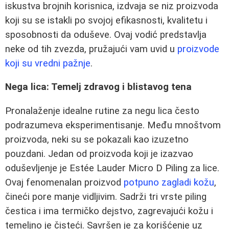
iskustva brojnih korisnica, izdvaja se niz proizvoda
koji su se istakli po svojoj efikasnosti, kvalitetu i
sposobnosti da oduševe. Ovaj vodić predstavlja
neke od tih zvezda, pružajući vam uvid u
proizvode
koji su vredni pažnje
.
Nega lica: Temelj zdravog i blistavog tena
Pronalaženje idealne rutine za negu lica često
podrazumeva eksperimentisanje. Među mnoštvom
proizvoda, neki su se pokazali kao izuzetno
pouzdani. Jedan od proizvoda koji je izazvao
oduševljenje je Estée Lauder Micro D Piling za lice.
Ovaj fenomenalan proizvod
potpuno zagladi kožu
,
čineći pore manje vidljivim. Sadrži tri vrste piling
čestica i ima termičko dejstvo, zagrevajući kožu i
temeljno je čisteći. Savršen je za korišćenje uz