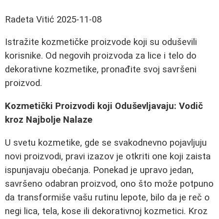
Radeta Vitić
2025-11-08
Istražite kozmetičke proizvode koji su oduševili
korisnike. Od negovih proizvoda za lice i telo do
dekorativne kozmetike, pronađite svoj savršeni
proizvod.
Kozmetički Proizvodi koji Oduševljavaju: Vodič
kroz Najbolje Nalaze
U svetu kozmetike, gde se svakodnevno pojavljuju
novi proizvodi, pravi izazov je otkriti one koji zaista
ispunjavaju obećanja. Ponekad je upravo jedan,
savršeno odabran proizvod, ono što može potpuno
da transformiše vašu rutinu lepote, bilo da je reč o
negi lica, tela, kose ili dekorativnoj kozmetici. Kroz