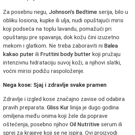
Za posebnu negu,
Johnson's Bedtime
serija, bilo u
obliku losiona, kupke ili ulja, nudi opuštajući miris
koji podseća na toplu lavandu, pomažući pri
opuštanju pre spavanja, dok kožu čini izuzetno
mekom i glatkom. Ne treba zaboraviti ni
Balea
kakaо puter
ili
Fruttini body butter
koji pružaju
intenzivnu hidrataciju suvoj koži, a njihovi slatki,
voćni mirisi podižu raspoloženje.
Nega kose: Sjaj i zdravlje svake pramen
Zdravlje i izgled kose značajno zavise od odabira
pravih preparata.
Gliss Kur
linija je dugo godina
omiljena među onima koji žele da poprave
oštećenja, posebno njihov
Oil Nutritive
serum ili
sprej za krajeve koji se ne ispira. Ovi proizvodi