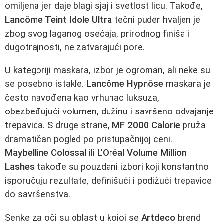
omiljena jer daje blagi sjaj i svetlost licu. Takođe,
Lancôme Teint Idole Ultra
tečni puder hvaljen je
zbog svog laganog osećaja, prirodnog finiša i
dugotrajnosti, ne zatvarajući pore.
U kategoriji maskara, izbor je ogroman, ali neke su
se posebno istakle.
Lancôme Hypnôse
maskara je
često navođena kao vrhunac luksuza,
obezbeđujući volumen, dužinu i savršeno odvajanje
trepavica. S druge strane,
MF 2000 Calorie
pruža
dramatičan pogled po pristupačnijoj ceni.
Maybelline Colossal
ili
L'Oréal Volume Million
Lashes
takođe su pouzdani izbori koji konstantno
isporučuju rezultate, definišući i podižući trepavice
do savršenstva.
Senke za oči su oblast u kojoj se
Artdeco
brend