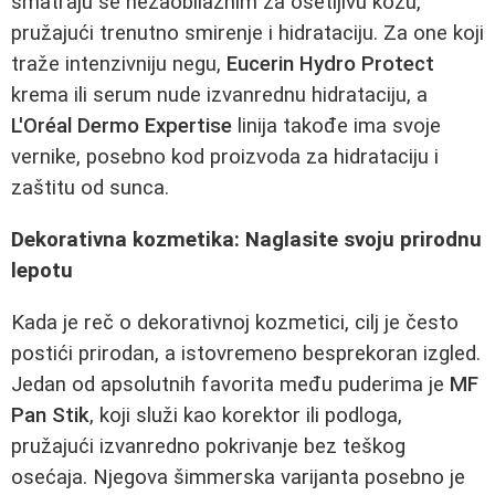
smatraju se nezaobilaznim za osetljivu kožu,
pružajući trenutno smirenje i hidrataciju. Za one koji
traže intenzivniju negu,
Eucerin Hydro Protect
krema ili serum nude izvanrednu hidrataciju, a
L'Oréal Dermo Expertise
linija takođe ima svoje
vernike, posebno kod proizvoda za hidrataciju i
zaštitu od sunca.
Dekorativna kozmetika: Naglasite svoju prirodnu
lepotu
Kada je reč o dekorativnoj kozmetici, cilj je često
postići prirodan, a istovremeno besprekoran izgled.
Jedan od apsolutnih favorita među puderima je
MF
Pan Stik
, koji služi kao korektor ili podloga,
pružajući izvanredno pokrivanje bez teškog
osećaja. Njegova šimmerska varijanta posebno je