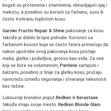
bogati su proteinima i vitaminima, obnavljajući sjaj i
mekoću, a posebno su korisni za farbanu, suvu ili
često tretiranu toplotom kosu.
Garnier Fructis Repair & Shine
pakovanje za kosu
takođe je dobilo brojne pohvale. Korisnici sa
farbanom kosom koja se često fenira primećuju da
nakon upotrebe ovog pakovanja kosa postaje
meka, glatka i podatljiva, gotovo kao svila. Za one
koji se bore sa volumenom,
Pantene
samponi i
balzami, posebno iz linije za glatku kosu, pružaju
ravnotežu između negovanja i stvaranja telesnosti
bez težine.
Luksuzniji brendovi poput
Redken
ili
Kerastase
takođe imaju svoje mesto.
Redken Blonde Glam