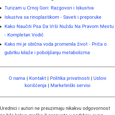
Turizam u Crnoj Gori: Razgovori i Iskustva
Iskustva sa rinoplastikom - Saveti i preporuke
Kako Naučiti Psa Da Vrši Nuždu Na Pravom Mestu
- Kompletan Vodič
Kako mi je obična voda promenila život - Priča o
gubitku kilaže i poboljšanju metabolizma
O nama
|
Kontakt
|
Politika privatnosti
|
Uslovi
korišćenja
|
Marketinški servisi
Urednici i autori ne preuzimaju nikakvu odgovornost