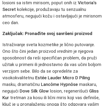
losioni sa istim mirisom, poput onih iz
Victoria's
Secret
kolekcije, produžavaju tu senzualnu
atmosferu, negujući kožu i ostavljajući je mirisnom
ceo dan.
Zaključak: Pronađite svoj savršeni proizvod
Istraživanje sveta kozmetike je lično putovanje.
Ono što čini jedan proizvod
vrednim
je njegova
sposobnost da reši specifičan problem, da pruži
užitak u primeni ili jednostavno da vas učini boljom
verzijom sebe. Bilo da se opredelite za
visokokvalitetnu
Estée Lauder Micro D Piling
masku, dramatičnu
Lancôme Hypnôse
maskaru,
negujući
Dove Silk Glow
losion, regenerišući
Gliss
Kur
tretman za kosu ili lični miris koji vas definiše,
ključ je u pronalaženju onoga što odgovara
vašim