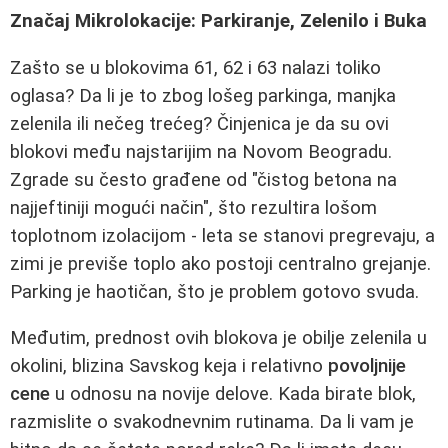
Značaj Mikrolokacije: Parkiranje, Zelenilo i Buka
Zašto se u blokovima 61, 62 i 63 nalazi toliko
oglasa? Da li je to zbog lošeg parkinga, manjka
zelenila ili nečeg trećeg? Činjenica je da su ovi
blokovi među najstarijim na Novom Beogradu.
Zgrade su često građene od "čistog betona na
najjeftiniji mogući način", što rezultira lošom
toplotnom izolacijom - leta se stanovi pregrevaju, a
zimi je previše toplo ako postoji centralno grejanje.
Parking je haotičan, što je problem gotovo svuda.
Međutim, prednost ovih blokova je obilje zelenila u
okolini, blizina Savskog keja i relativno
povoljnije
cene
u odnosu na novije delove. Kada birate blok,
razmislite o svakodnevnim rutinama. Da li vam je