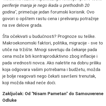
periferije manja je nego ikada u prethodnih 20
godina"
, primećuje jedan forumski korisnik. Ovo
govori o opštem rastu cena i prelivanju potražnje
na sve delove grada.
Šta očekivati u budućnosti? Prognoze su teške.
Makroekonomski faktori, politika, migracije - sve to
utiče na tržište. Mnogi savetuju da čekanje pada
cena može biti kontraproduktivno zbog inflacije i
pada vrednosti novca. Ako naletite na dobru priliku
koja odgovara vašim potrebama i budžetu, možda
je bolje reagovati nego čekati savršeni trenutak,
koji možda nikad neće doći.
Zaključak: Od "Nisam Pametan" do Samouverene
Odluke