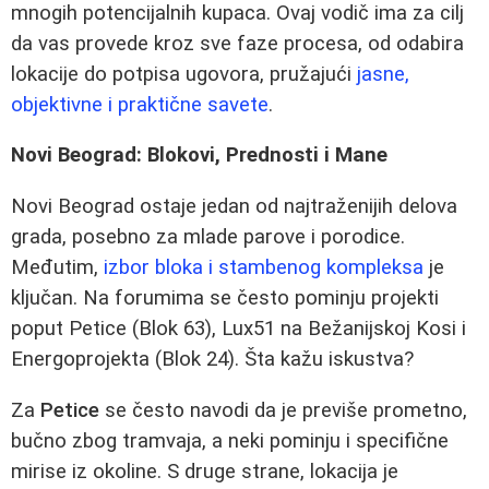
mnogih potencijalnih kupaca. Ovaj vodič ima za cilj
da vas provede kroz sve faze procesa, od odabira
lokacije do potpisa ugovora, pružajući
jasne,
objektivne i praktične savete
.
Novi Beograd: Blokovi, Prednosti i Mane
Novi Beograd ostaje jedan od najtraženijih delova
grada, posebno za mlade parove i porodice.
Međutim,
izbor bloka i stambenog kompleksa
je
ključan. Na forumima se često pominju projekti
poput Petice (Blok 63), Lux51 na Bežanijskoj Kosi i
Energoprojekta (Blok 24). Šta kažu iskustva?
Za
Petice
se često navodi da je previše prometno,
bučno zbog tramvaja, a neki pominju i specifične
mirise iz okoline. S druge strane, lokacija je