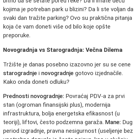
bitno da se šetate pored reke? Da li imate decu
kojima je potreban park u blizini? Da li ste voljan da
svaki dan tražite parking? Ovo su praktična pitanja
koja će vam doneti više od bilo koje opšte
preporuke.
Novogradnja vs Starogradnja: Večna Dilema
Tržište je danas posebno izazovno jer su se cene
starogradnje
i
novogradnje
gotovo izjednačile.
Kako onda doneti odluku?
Prednosti novogradnje:
Povraćaj PDV-a za prvi
stan (ogroman finansijski plus), modernija
infrastruktura, bolja energetska efikasnost (u
teoriji), liftovi, često podzemna garaža.
Mane:
Dug
period izgradnje, pravna nesigurnost (useljenje bez