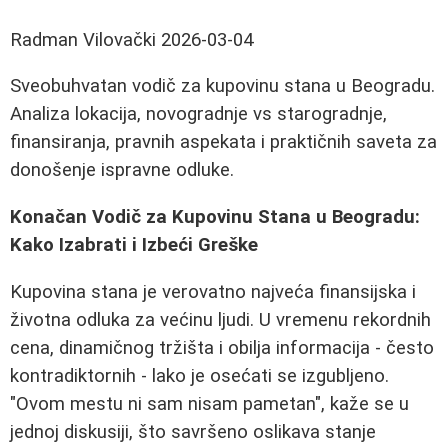
Radman Vilovački
2026-03-04
Sveobuhvatan vodič za kupovinu stana u Beogradu.
Analiza lokacija, novogradnje vs starogradnje,
finansiranja, pravnih aspekata i praktičnih saveta za
donošenje ispravne odluke.
Konačan Vodič za Kupovinu Stana u Beogradu:
Kako Izabrati i Izbeći Greške
Kupovina stana je verovatno najveća finansijska i
životna odluka za većinu ljudi. U vremenu rekordnih
cena, dinamičnog tržišta i obilja informacija - često
kontradiktornih - lako je osećati se izgubljeno.
"Ovom mestu ni sam nisam pametan", kaže se u
jednoj diskusiji, što savršeno oslikava stanje