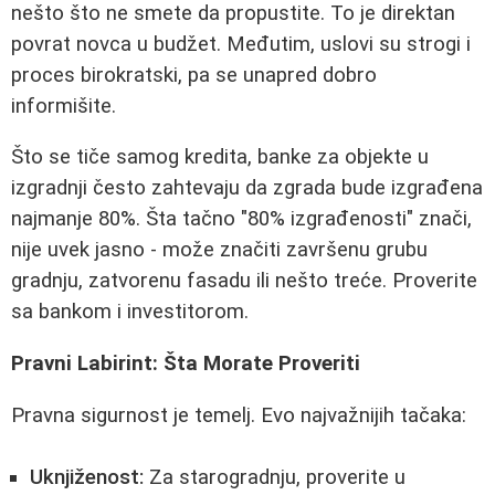
nešto što ne smete da propustite. To je direktan
povrat novca u budžet. Međutim, uslovi su strogi i
proces birokratski, pa se unapred dobro
informišite.
Što se tiče samog kredita, banke za objekte u
izgradnji često zahtevaju da zgrada bude izgrađena
najmanje 80%. Šta tačno "80% izgrađenosti" znači,
nije uvek jasno - može značiti završenu grubu
gradnju, zatvorenu fasadu ili nešto treće. Proverite
sa bankom i investitorom.
Pravni Labirint: Šta Morate Proveriti
Pravna sigurnost je temelj. Evo najvažnijih tačaka:
Uknjiženost:
Za starogradnju, proverite u