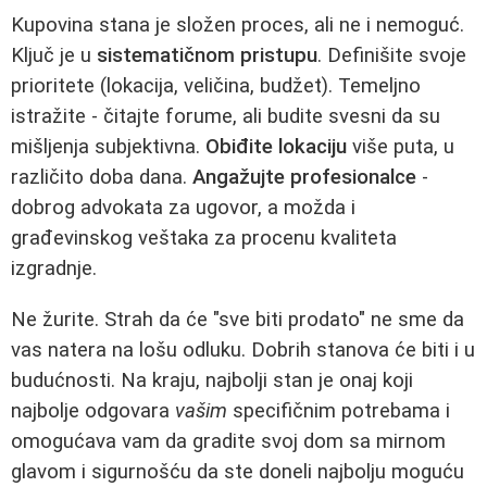
Kupovina stana je složen proces, ali ne i nemoguć.
Ključ je u
sistematičnom pristupu
. Definišite svoje
prioritete (lokacija, veličina, budžet). Temeljno
istražite - čitajte forume, ali budite svesni da su
mišljenja subjektivna.
Obiđite lokaciju
više puta, u
različito doba dana.
Angažujte profesionalce
-
dobrog advokata za ugovor, a možda i
građevinskog veštaka za procenu kvaliteta
izgradnje.
Ne žurite. Strah da će "sve biti prodato" ne sme da
vas natera na lošu odluku. Dobrih stanova će biti i u
budućnosti. Na kraju, najbolji stan je onaj koji
najbolje odgovara
vašim
specifičnim potrebama i
omogućava vam da gradite svoj dom sa mirnom
glavom i sigurnošću da ste doneli najbolju moguću