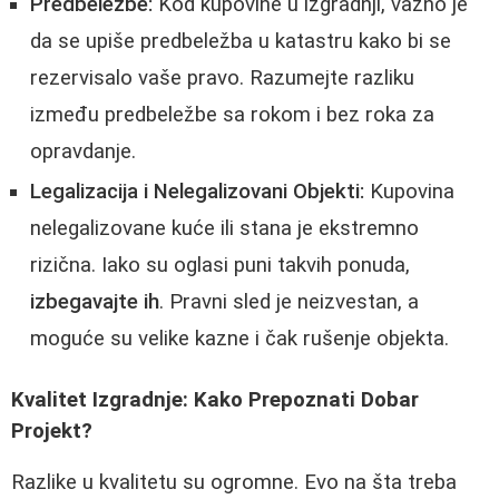
Predbeležbe:
Kod kupovine u izgradnji, važno je
da se upiše predbeležba u katastru kako bi se
rezervisalo vaše pravo. Razumejte razliku
između predbeležbe sa rokom i bez roka za
opravdanje.
Legalizacija i Nelegalizovani Objekti:
Kupovina
nelegalizovane kuće ili stana je ekstremno
rizična. Iako su oglasi puni takvih ponuda,
izbegavajte ih
. Pravni sled je neizvestan, a
moguće su velike kazne i čak rušenje objekta.
Kvalitet Izgradnje: Kako Prepoznati Dobar
Projekt?
Razlike u kvalitetu su ogromne. Evo na šta treba