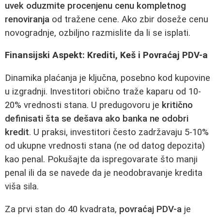
uvek oduzmite procenjenu cenu kompletnog
renoviranja
od tražene cene. Ako zbir doseže cenu
novogradnje, ozbiljno razmislite da li se isplati.
Finansijski Aspekt: Krediti, Keš i Povraćaj PDV-a
Dinamika plaćanja je ključna, posebno kod kupovine
u izgradnji. Investitori obično traže kaparu od 10-
20% vrednosti stana. U predugovoru je
kritično
definisati šta se dešava ako banka ne odobri
kredit
. U praksi, investitori često zadržavaju 5-10%
od ukupne vrednosti stana (ne od datog depozita)
kao penal. Pokušajte da ispregovarate što manji
penal ili da se navede da je neodobravanje kredita
viša sila.
Za prvi stan do 40 kvadrata,
povraćaj PDV-a
je