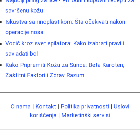
Najbolji piling za lice - Prirodni i kupovni recepti za
savršenu kožu
Iskustva sa rinoplastikom: Šta očekivati nakon
operacije nosa
Vodič kroz svet epilatora: Kako izabrati pravi i
savladati bol
Kako Pripremiti Kožu za Sunce: Beta Karoten,
Zaštitni Faktori i Zdrav Razum
O nama
|
Kontakt
|
Politika privatnosti
|
Uslovi
korišćenja
|
Marketinški servisi