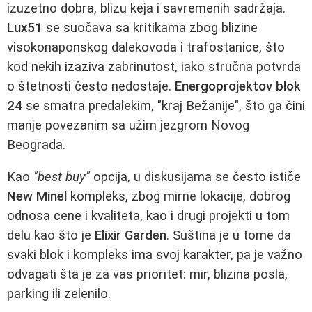
izuzetno dobra, blizu keja i savremenih sadržaja.
Lux51
se suočava sa kritikama zbog blizine
visokonaponskog dalekovoda i trafostanice, što
kod nekih izaziva zabrinutost, iako stručna potvrda
o štetnosti često nedostaje.
Energoprojektov blok
24
se smatra predalekim, "kraj Bežanije", što ga čini
manje povezanim sa užim jezgrom Novog
Beograda.
Kao
"best buy"
opcija, u diskusijama se često ističe
New Minel
kompleks, zbog mirne lokacije, dobrog
odnosa cene i kvaliteta, kao i drugi projekti u tom
delu kao što je
Elixir Garden
. Suština je u tome da
svaki blok i kompleks ima svoj karakter, pa je važno
odvagati šta je za vas prioritet: mir, blizina posla,
parking ili zelenilo.