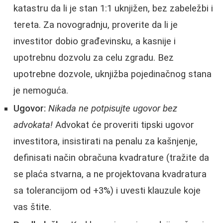
katastru da li je stan 1:1 uknjižen, bez zabeležbi i
tereta. Za novogradnju, proverite da li je
investitor dobio građevinsku, a kasnije i
upotrebnu dozvolu za celu zgradu. Bez
upotrebne dozvole, uknjižba pojedinačnog stana
je nemoguća.
Ugovor:
Nikada ne potpisujte ugovor bez
advokata!
Advokat će proveriti tipski ugovor
investitora, insistirati na penalu za kašnjenje,
definisati način obračuna kvadrature (tražite da
se plaća stvarna, a ne projektovana kvadratura
sa tolerancijom od +3%) i uvesti klauzule koje
vas štite.