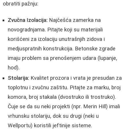
obratiti pažnju:
Zvučna Izolacija:
Najčešća zamerka na
novogradnjama. Pitajte koji su materijali
korišćeni za izolaciju unutrašnjih zidova i
medjuspratnih konstrukcija. Betonske zgrade
imaju problem sa prenošenjem udara (lupanje,
hod).
Stolarija:
Kvalitet prozora i vrata je presudan za
toplotnu i zvučnu zaštitu. Pitajte za marku, broj
komora, broj stakala (dvostruko ili trostruko).
Čuje se da su neki projekti (npr. Merin Hill) imali
vrhunsku stolariju, dok su drugi (neki u
Wellportu) koristili jeftinije sisteme.