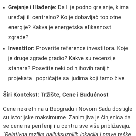
Grejanje i Hlađenje:
Da li je podno grejanje, klima
uređaji ili centralno? Ko je dobavljač toplotne
energije? Kakva je energetska efikasnost
zgrade?
Investitor:
Proverite reference investitora. Koje
je druge zgrade gradio? Kakve su recenzije
stanara? Posetite neki od njihovih ranijih
projekata i popričajte sa ljudima koji tamo žive.
Širi Kontekst: Tržište, Cene i Budućnost
Cene nekretnina u Beogradu i Novom Sadu dostigle
su istorijske maksimume. Zanimljiva je činjenica da
se cene na periferiji i u centru sve više približavaju.
"Relativna razlika najluksuznijih lokacija i prave teške