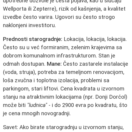
upotrebne dozvole je česta pojava, kao u slučaju
Wellporta ili Zepterre), rizik od kašnjenja, a kvalitet
izvedbe često varira. Ugovori su često strogo
naklonjeni investitoru.
Prednosti starogradnje:
Lokacija, lokacija, lokacija.
Često su u već formiranim, zelenim krajevima sa
dobrom komunalnom infrastrukturom. Stan je
odmah dostupan.
Mane:
Često zastarele instalacije
(voda, struja), potreba za temeljnom renovacijom,
loša zvučna i toplotna izolacija, problemi sa
parkingom, stari liftovi. Cena kvadrata u izvornom
stanju na atraktivnim lokacijama (npr. Donji Dorćol)
može biti
"ludnica"
- i do 2900 evra po kvadratu, što
je cena mnogih novogradnji.
Savet: Ako birate starogradnju u izvornom stanju,