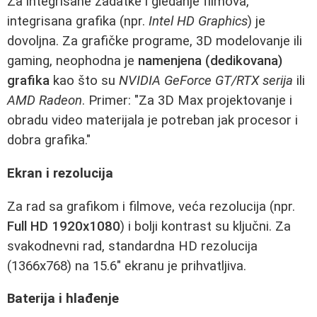
Za integrisane zadatke i gledanje filmova,
integrisana grafika (npr.
Intel HD Graphics
) je
dovoljna. Za grafičke programe, 3D modelovanje ili
gaming, neophodna je
namenjena (dedikovana)
grafika
kao što su
NVIDIA GeForce GT/RTX serija
ili
AMD Radeon
. Primer: "Za 3D Max projektovanje i
obradu video materijala je potreban jak procesor i
dobra grafika."
Ekran i rezolucija
Za rad sa grafikom i filmove, veća rezolucija (npr.
Full HD 1920x1080
) i bolji kontrast su ključni. Za
svakodnevni rad, standardna HD rezolucija
(1366x768) na 15.6" ekranu je prihvatljiva.
Baterija i hlađenje