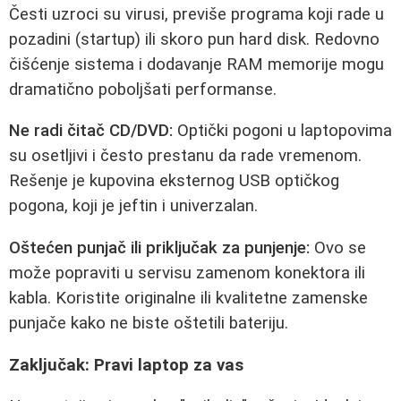
Česti uzroci su virusi, previše programa koji rade u
pozadini (startup) ili skoro pun hard disk. Redovno
čišćenje sistema i dodavanje RAM memorije mogu
dramatično poboljšati performanse.
Ne radi čitač CD/DVD:
Optički pogoni u laptopovima
su osetljivi i često prestanu da rade vremenom.
Rešenje je kupovina eksternog USB optičkog
pogona, koji je jeftin i univerzalan.
Oštećen punjač ili priključak za punjenje:
Ovo se
može popraviti u servisu zamenom konektora ili
kabla. Koristite originalne ili kvalitetne zamenske
punjače kako ne biste oštetili bateriju.
Zaključak: Pravi laptop za vas