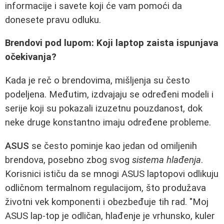
informacije i savete koji će vam pomoći da
donesete pravu odluku.
Brendovi pod lupom: Koji laptop zaista ispunjava
očekivanja?
Kada je reč o brendovima, mišljenja su često
podeljena. Međutim, izdvajaju se određeni modeli i
serije koji su pokazali izuzetnu pouzdanost, dok
neke druge konstantno imaju određene probleme.
ASUS
se često pominje kao jedan od omiljenih
brendova, posebno zbog svog
sistema hlađenja
.
Korisnici ističu da se mnogi ASUS laptopovi odlikuju
odličnom termalnom regulacijom, što produžava
životni vek komponenti i obezbeđuje tih rad. "Moj
ASUS lap-top je odličan, hlađenje je vrhunsko, kuler