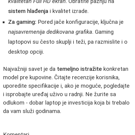
kvalitetan Full HD ekran
. Obratite pažnju na
sistem hlađenja
i kvalitet izrade.
Za gaming:
Pored jače konfiguracije, ključna je
najsavremenija dedikovana grafika
. Gaming
laptopovi su često skuplji i teži, pa razmislite i o
desktop opciji.
Najvažniji savet je da
temeljno istražite
konkretan
model pre kupovine. Čitajte recenzije korisnika,
uporedite specifikacije i, ako je moguće, pogledajte
i isprobajte uređaj uživo u radnji. Ne žurite sa
odlukom - dobar laptop je investicija koja bi trebalo
da vam služi godinama.
Komentari