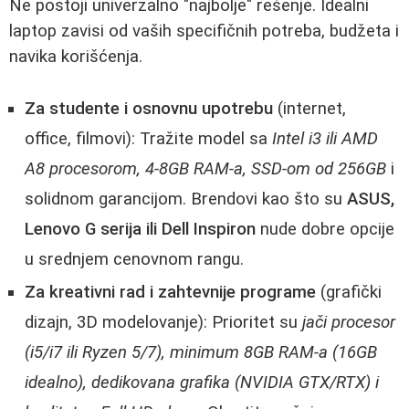
Ne postoji univerzalno "najbolje" rešenje. Idealni
laptop zavisi od vaših specifičnih potreba, budžeta i
navika korišćenja.
Za studente i osnovnu upotrebu
(internet,
office, filmovi): Tražite model sa
Intel i3 ili AMD
A8 procesorom, 4-8GB RAM-a, SSD-om od 256GB
i
solidnom garancijom. Brendovi kao što su
ASUS,
Lenovo G serija ili Dell Inspiron
nude dobre opcije
u srednjem cenovnom rangu.
Za kreativni rad i zahtevnije programe
(grafički
dizajn, 3D modelovanje): Prioritet su
jači procesor
(i5/i7 ili Ryzen 5/7), minimum 8GB RAM-a (16GB
idealno), dedikovana grafika (NVIDIA GTX/RTX) i