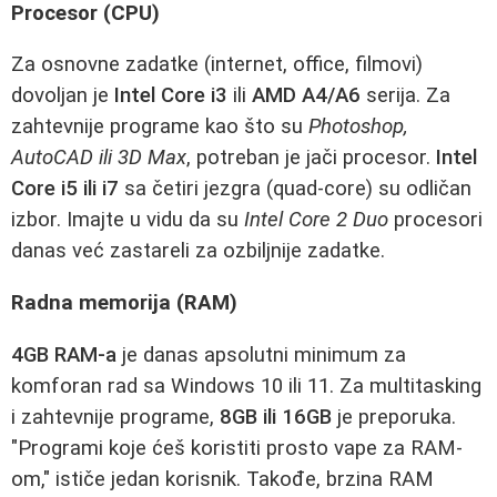
Procesor (CPU)
Za osnovne zadatke (internet, office, filmovi)
dovoljan je
Intel Core i3
ili
AMD A4/A6
serija. Za
zahtevnije programe kao što su
Photoshop,
AutoCAD ili 3D Max
, potreban je jači procesor.
Intel
Core i5 ili i7
sa četiri jezgra (quad-core) su odličan
izbor. Imajte u vidu da su
Intel Core 2 Duo
procesori
danas već zastareli za ozbiljnije zadatke.
Radna memorija (RAM)
4GB RAM-a
je danas apsolutni minimum za
komforan rad sa Windows 10 ili 11. Za multitasking
i zahtevnije programe,
8GB ili 16GB
je preporuka.
"Programi koje ćeš koristiti prosto vape za RAM-
om," ističe jedan korisnik. Takođe, brzina RAM