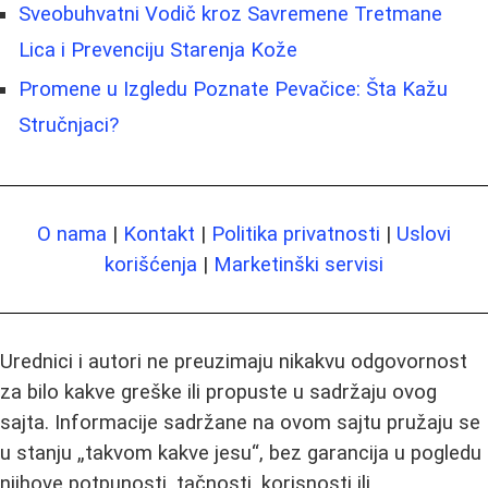
Sveobuhvatni Vodič kroz Savremene Tretmane
Lica i Prevenciju Starenja Kože
Promene u Izgledu Poznate Pevačice: Šta Kažu
Stručnjaci?
O nama
|
Kontakt
|
Politika privatnosti
|
Uslovi
korišćenja
|
Marketinški servisi
Urednici i autori ne preuzimaju nikakvu odgovornost
za bilo kakve greške ili propuste u sadržaju ovog
sajta. Informacije sadržane na ovom sajtu pružaju se
u stanju „takvom kakve jesu“, bez garancija u pogledu
njihove potpunosti, tačnosti, korisnosti ili