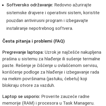
Softversko održavanje:
Redovno ažurirajte
sistemske drajvere i operativni sistem, koristite
pouzdan antivirusni program i izbegavajte
instaliranje nepotrebnog softvera.
Česta pitanja i problemi (FAQ)
Pregrevanje laptopa:
Uzrok je najčešće nakupljena
prašina u sistemu za hlađenje ili sušenje termalne
paste. Rešenje je čišćenje u ovlašćenom servisu,
korišćenje podloge za hlađenje i izbegavanje rada
na mekim površinama (jastuku, ćebetu) koji
blokiraju otvore za vazduh.
Laptop se usporio:
Proverite zauzeće radne
memorije (RAM) i procesora u Task Manageru.