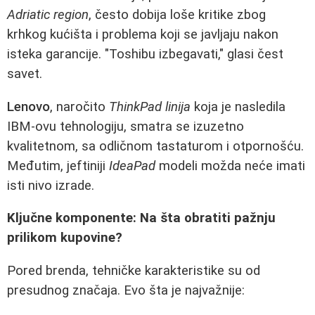
Adriatic region
, često dobija loše kritike zbog
krhkog kućišta i problema koji se javljaju nakon
isteka garancije. "Toshibu izbegavati," glasi čest
savet.
Lenovo
, naročito
ThinkPad linija
koja je nasledila
IBM-ovu tehnologiju, smatra se izuzetno
kvalitetnom, sa odličnom tastaturom i otpornošću.
Međutim, jeftiniji
IdeaPad
modeli možda neće imati
isti nivo izrade.
Ključne komponente: Na šta obratiti pažnju
prilikom kupovine?
Pored brenda, tehničke karakteristike su od
presudnog značaja. Evo šta je najvažnije: