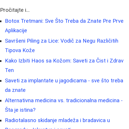
Pročitajte i...
Botox Tretmani: Sve Što Treba da Znate Pre Prve
Aplikacije
Savršeni Piling za Lice: Vodič za Negu Različitih
Tipova Kože
Kako Izbiti Haos sa Kožom: Saveti za Čist i Zdrav
Ten
Saveti za implantate u jagodicama - sve što treba
da znate
Alternativna medicina vs. tradicionalna medicina -
Šta je istina?
Radiotalasno skidanje mladeža i bradavica u