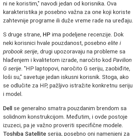
ni ne koristim," navodi jedan od korisnika. Ova
karakteristika je posebno važna za one koji koriste
zahtevnije programe ili duže vreme rade na uređaju.
S druge strane,
HP
ima podeljene recenzije. Dok
neki korisnici hvale pouzdanost, posebno
elite i
probook serije
, drugi upozoravaju na probleme sa
hlađenjem i kvalitetom izrade, naročito kod
Pavilion
G serije
. "HP laptopovi, naročito G seriju, zaobiđite,
loši su," savetuje jedan iskusni korisnik. Stoga, ako
se odlučite za HP, pažljivo istražite konkretnu seriju
i model.
Dell
se generalno smatra pouzdanim brendom sa
solidnom konstrukcijom. Međutim, i ovde postoje
izuzeci, pa je važno proveriti specifične modele.
Toshiba Satellite
serija, posebno oni namenjeni za