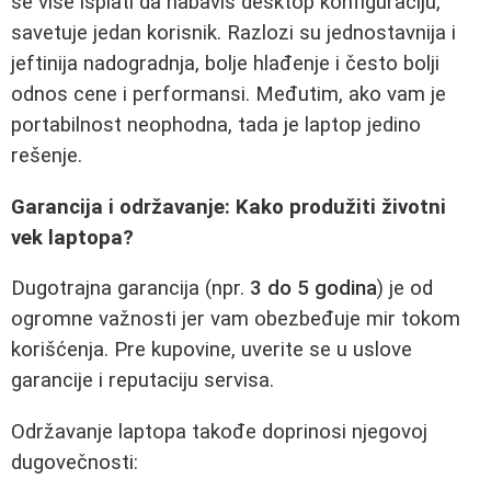
se više isplati da nabaviš desktop konfiguraciju,"
savetuje jedan korisnik. Razlozi su jednostavnija i
jeftinija nadogradnja, bolje hlađenje i često bolji
odnos cene i performansi. Međutim, ako vam je
portabilnost neophodna, tada je laptop jedino
rešenje.
Garancija i održavanje: Kako produžiti životni
vek laptopa?
Dugotrajna garancija (npr.
3 do 5 godina
) je od
ogromne važnosti jer vam obezbeđuje mir tokom
korišćenja. Pre kupovine, uverite se u uslove
garancije i reputaciju servisa.
Održavanje laptopa takođe doprinosi njegovoj
dugovečnosti: