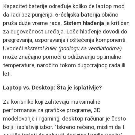
Kapacitet baterije određuje koliko će laptop moći
da radi bez punjenja.
6-ćelijska baterija
obično
pruža duže vreme rada.
Sistem hlađenja
je kritičan
za dugovečnost uređaja. Loše hlađenje dovodi do
pregrevanja, usporavanja i oštećenja komponenti.
Uvodeći
eksterni kuler (podlogu sa ventilatorima)
može značajno pomoći u održavanju optimalne
temperature, naročito tokom dugotrajnog rada ili
leti.
Laptop vs. Desktop: Šta je isplativije?
Za korisnike koji zahtevaju maksimalne
performanse za grafičke programe, 3D
modelovanje ili gaming,
desktop računar
je često
bolji i isplativiji izbor. "Iskreno rečeno, mislim da ti