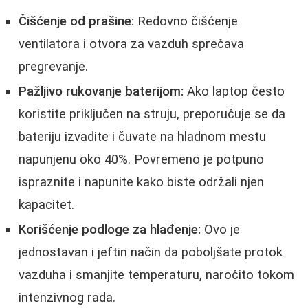
Čišćenje od prašine:
Redovno čišćenje
ventilatora i otvora za vazduh sprečava
pregrevanje.
Pažljivo rukovanje baterijom:
Ako laptop često
koristite priključen na struju, preporučuje se da
bateriju izvadite i čuvate na hladnom mestu
napunjenu oko 40%. Povremeno je potpuno
ispraznite i napunite kako biste održali njen
kapacitet.
Korišćenje podloge za hlađenje:
Ovo je
jednostavan i jeftin način da poboljšate protok
vazduha i smanjite temperaturu, naročito tokom
intenzivnog rada.