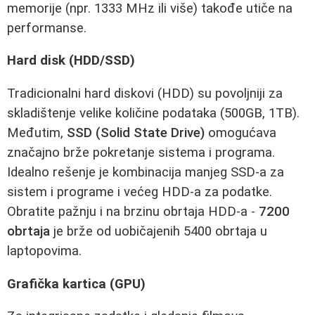
memorije (npr. 1333 MHz ili više) takođe utiče na
performanse.
Hard disk (HDD/SSD)
Tradicionalni hard diskovi (HDD) su povoljniji za
skladištenje velike količine podataka (500GB, 1TB).
Međutim,
SSD (Solid State Drive)
omogućava
značajno brže pokretanje sistema i programa.
Idealno rešenje je kombinacija manjeg SSD-a za
sistem i programe i većeg HDD-a za podatke.
Obratite pažnju i na brzinu obrtaja HDD-a -
7200
obrtaja
je brže od uobičajenih 5400 obrtaja u
laptopovima.
Grafička kartica (GPU)