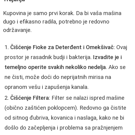
Kupovina je samo prvi korak. Da bi vaša mašina
dugo i efikasno radila, potrebno je redovno
održavanje.
Čišćenje Fioke za Deterđent i Omekšivač
: Ovaj
prostor je rasadnik budji i bakterija.
Izvadite je i
temeljno operite svakih nekoliko nedelja
. Ako se
ne čisti, može doći do neprijatnih mirisa na
opranom vešu i zapušenja kanala.
Čišćenje Filtera
: Filter se nalazi ispred mašine
(obično zaštićen poklopcem). Redovno ga čistite
od sitnog đubriva, kovanica i naslaga, kako ne bi
došlo do začepljenja i problema sa pražnjenjem