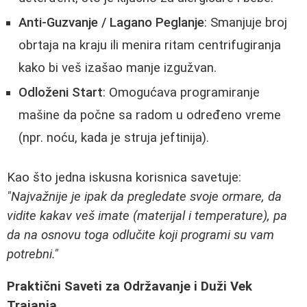
Anti-Guzvanje / Lagano Peglanje
: Smanjuje broj
obrtaja na kraju ili menira ritam centrifugiranja
kako bi veš izašao manje izgužvan.
Odloženi Start
: Omogućava programiranje
mašine da počne sa radom u određeno vreme
(npr. noću, kada je struja jeftinija).
Kao što jedna iskusna korisnica savetuje:
"Najvažnije je ipak da pregledate svoje ormare, da
vidite kakav veš imate (materijal i temperature), pa
da na osnovu toga odlučite koji programi su vam
potrebni."
Praktični Saveti za Održavanje i Duži Vek
Trajanja