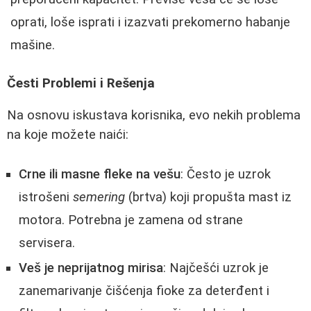
oprati, loše isprati i izazvati prekomerno habanje
mašine.
Česti Problemi i Rešenja
Na osnovu iskustava korisnika, evo nekih problema
na koje možete naići:
Crne ili masne fleke na vešu
: Često je uzrok
istrošeni
semering
(brtva) koji propušta mast iz
motora. Potrebna je zamena od strane
servisera.
Veš je neprijatnog mirisa
: Najčešći uzrok je
zanemarivanje čišćenja fioke za deterđent i