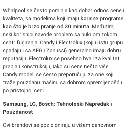
Whirlpool se često pominje kao dobar odnos cene i
kvaliteta, sa modelima koji imaju
korisne programe
kao što je brzo pranje od 30 minuta
. Međutim,
neki korisnici navode problem sa bukuom tokom
centrifugiranja. Candy i Electrolux (koji u istu grupu
spadaju i sa AEG i Zanussi) generalno imaju dobru
reputaciju. Electrolux se posebno hvali za kvalitet
pranja i konstrukciju, iako su cene nešto više.
Candy modeli se često preporučuju za one koji
traže pouzdanu mašinu sa dobrom opremljenošću
po pristojnoj ceni.
Samsung, LG, Bosch: Tehnološki Napredak i
Pouzdanost
Ovi brendovi se pozicioniraju u višem cenovnom