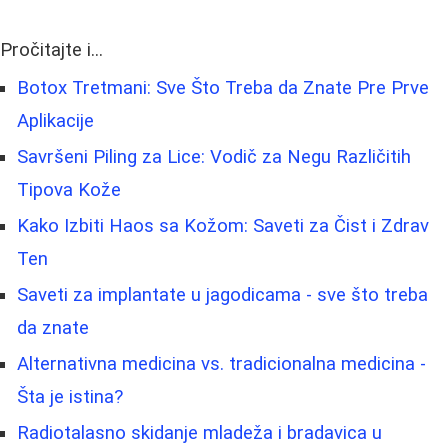
Pročitajte i...
Botox Tretmani: Sve Što Treba da Znate Pre Prve
Aplikacije
Savršeni Piling za Lice: Vodič za Negu Različitih
Tipova Kože
Kako Izbiti Haos sa Kožom: Saveti za Čist i Zdrav
Ten
Saveti za implantate u jagodicama - sve što treba
da znate
Alternativna medicina vs. tradicionalna medicina -
Šta je istina?
Radiotalasno skidanje mladeža i bradavica u