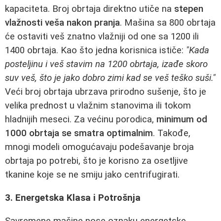
kapaciteta. Broj obrtaja direktno utiče na
stepen
vlažnosti veša nakon pranja
. Mašina sa 800 obrtaja
će ostaviti veš znatno vlažniji od one sa 1200 ili
1400 obrtaja. Kao što jedna korisnica ističe:
"Kada
posteljinu i veš stavim na 1200 obrtaja, izađe skoro
suv veš, što je jako dobro zimi kad se veš teško suši."
Veći broj obrtaja ubrzava prirodno sušenje, što je
velika prednost u vlažnim stanovima ili tokom
hladnijih meseci. Za većinu porodica,
minimum od
1000 obrtaja se smatra optimalnim
. Takođe,
mnogi modeli omogućavaju podešavanje broja
obrtaja po potrebi, što je korisno za osetljive
tkanine koje se ne smiju jako centrifugirati.
3. Energetska Klasa i Potrošnja
Savremene mašine nose oznaku energetske