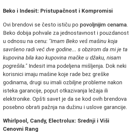
Beko i Indesit: Pristupačnost i Kompromisi
Ovi brendovi se često ističu po
povoljnijim cenama
.
Beko dobija pohvale za jednostavnost i pouzdanost
u odnosu na cenu:
"Imam Beko veš mašinu koja
savršeno radi već dve godine... s obzirom da mi je ta
kupovina bila kao kupovina mačke u džaku, nisam
pogrešila."
Indesit ima podeljena mišljenja. Dok neki
korisnici imaju mašine koje rade bez greške
godinama, drugi su imali ozbiljne probleme nakon
isteka garancije, poput otkazivanja ležaja ili
elektronike. Opšti savet je da se kod ovih brendova
posebno obrati pažnja na dužinu i uslove garancije.
Whirlpool, Candy, Electrolux: Srednji i Viši
Cenovni Rang