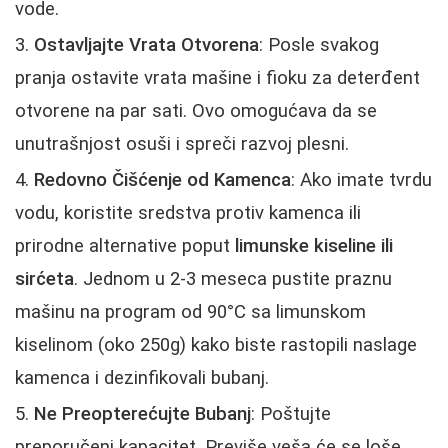
vode.
Ostavljajte Vrata Otvorena
: Posle svakog
pranja ostavite vrata mašine i fioku za deterđent
otvorene na par sati. Ovo omogućava da se
unutrašnjost osuši i spreči razvoj plesni.
Redovno Čišćenje od Kamenca
: Ako imate tvrdu
vodu, koristite sredstva protiv kamenca ili
prirodne alternative poput
limunske kiseline ili
sirćeta
. Jednom u 2-3 meseca pustite praznu
mašinu na program od 90°C sa limunskom
kiselinom (oko 250g) kako biste rastopili naslage
kamenca i dezinfikovali bubanj.
Ne Preopterećujte Bubanj
: Poštujte
preporučeni kapacitet. Previše veša će se loše