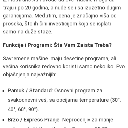
traju i po 20 godina, a nude se i sa izuzetno dugim
garancijama. Međutim, cena je značajno viša od
proseka, što ih čini investicijom koja se isplati
samo na duže staze.
Funkcije i Programi: Šta Vam Zaista Treba?
Savremene mašine imaju desetine programa, ali
većina korisnika redovno koristi samo nekoliko. Evo
objašnjenja najvažnijih:
Pamuk / Standard
: Osnovni program za
svakodnevni veš, sa opcijama temperature (30°,
40°, 60°, 90°).
Brzo / Express Pranje
: Neprocenjiv za manje