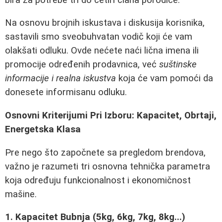
Na osnovu brojnih iskustava i diskusija korisnika,
sastavili smo sveobuhvatan vodič koji će vam
olakšati odluku. Ovde nećete naći lična imena ili
promocije određenih prodavnica, već
suštinske
informacije i realna iskustva
koja će vam pomoći da
donesete informisanu odluku.
Osnovni Kriterijumi Pri Izboru: Kapacitet, Obrtaji,
Energetska Klasa
Pre nego što započnete sa pregledom brendova,
važno je razumeti tri osnovna tehnička parametra
koja određuju funkcionalnost i ekonomičnost
mašine.
1. Kapacitet Bubnja (5kg, 6kg, 7kg, 8kg...)