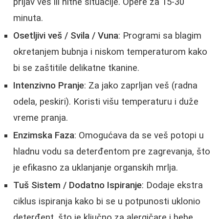
prljav veš ili hitne situacije. Opere za 15-30
minuta.
Osetljivi veš / Svila / Vuna
: Programi sa blagim
okretanjem bubnja i niskom temperaturom kako
bi se zaštitile delikatne tkanine.
Intenzivno Pranje
: Za jako zaprljan veš (radna
odela, peskiri). Koristi višu temperaturu i duže
vreme pranja.
Enzimska Faza
: Omogućava da se veš potopi u
hladnu vodu sa deterđentom pre zagrevanja, što
je efikasno za uklanjanje organskih mrlja.
Tuš Sistem / Dodatno Ispiranje
: Dodaje ekstra
ciklus ispiranja kako bi se u potpunosti uklonio
deterđent, što je ključno za alergičare i bebe.