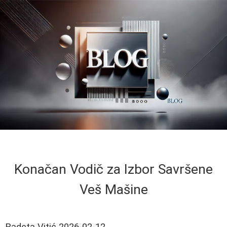
Konačan Vodič za Izbor Savršene
Veš Mašine
Radeta Vitić
2026-02-12