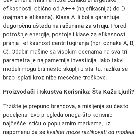
efikasnosti, obično od A+++ (najefikasnija) do D
(najmanje efikasna). Klasa A ili bolja garantuje
dugoročnu uštedu na računima za struju
. Pored
potrošnje energije, postoje i klase za efikasnost
pranja i efikasnost centrifugiranja (npr. oznake A, B,
C). Odabir mašine sa visokim ocenama na sva tri
parametra je najpametnija investicija. Iako takvi
modeli mogu biti nešto skuplji u startu, razlíka se
brzo isplati kroz niže mesečne troškove.
Proizvođači i Iskustva Korisnika: Šta Kažu Ljudi?
Tržište je prepuno brendova, a mišljenja su često
podeljena. Evo pregleda onoga što korisnici
najčešće ističu o popularnim markama, uz
napomenu da se
kvalitet može razlikovati od modela