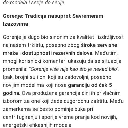
do modela i serije do serije
.
Gorenje: Tradicija nasuprot Savremenim
Izazovima
Gorenje je dugo bio sinonim za kvalitet i izdržljivost
na našem tržištu, posebno zbog
široke servisne
mreže i dostupnosti rezervnih delova
. Međutim,
mnogi korisnički komentari ukazuju da se situacija
promenila:
"Gorenje više nije kao što je nekad bilo"
.
Ipak, brojni su i oni koji su zadovoljni, posebno
novijim modelima koji nose
garanciju od čak 5
godina
. Ova produžena garancija čini ih privlačnim
izborom za one koji žede dugoročnu zaštitu. Među
zamerkama se često pominje buka pri
centrifugiranju i sporije vreme pranja kod novijih,
energetski efikasnijih modela.