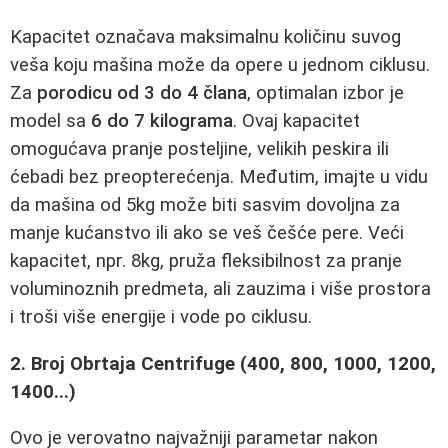
Kapacitet označava maksimalnu količinu suvog
veša koju mašina može da opere u jednom ciklusu.
Za
porodicu od 3 do 4 člana
, optimalan izbor je
model sa
6 do 7 kilograma
. Ovaj kapacitet
omogućava pranje posteljine, velikih peskira ili
ćebadi bez preopterećenja. Međutim, imajte u vidu
da mašina od 5kg može biti sasvim dovoljna za
manje kućanstvo ili ako se veš češće pere. Veći
kapacitet, npr. 8kg, pruža fleksibilnost za pranje
voluminoznih predmeta, ali zauzima i više prostora
i troši više energije i vode po ciklusu.
2. Broj Obrtaja Centrifuge (400, 800, 1000, 1200,
1400...)
Ovo je verovatno najvažniji parametar nakon