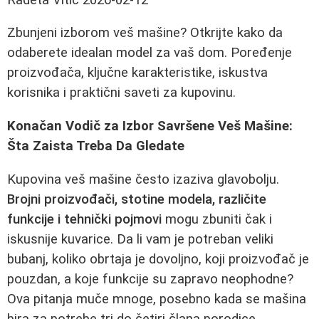
Zbunjeni izborom veš mašine? Otkrijte kako da
odaberete idealan model za vaš dom. Poređenje
proizvođača, ključne karakteristike, iskustva
korisnika i praktični saveti za kupovinu.
Konačan Vodič za Izbor Savršene Veš Mašine:
Šta Zaista Treba Da Gledate
Kupovina veš mašine često izaziva glavobolju.
Brojni proizvođači, stotine modela, različite
funkcije i tehnički pojmovi
mogu zbuniti čak i
iskusnije kuvarice. Da li vam je potreban veliki
bubanj, koliko obrtaja je dovoljno, koji proizvođač je
pouzdan, a koje funkcije su zapravo neophodne?
Ova pitanja muče mnoge, posebno kada se mašina
bira za potrebe tri do četiri člana porodice.