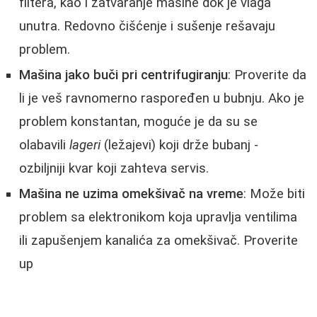
filtera, kao i zatvaranje mašine dok je vlaga
unutra. Redovno čišćenje i sušenje rešavaju
problem.
Mašina jako buči pri centrifugiranju
: Proverite da
li je veš ravnomerno raspoređen u bubnju. Ako je
problem konstantan, moguće je da su se
olabavili
lageri
(ležajevi) koji drže bubanj -
ozbiljniji kvar koji zahteva servis.
Mašina ne uzima omekšivač na vreme
: Može biti
problem sa elektronikom koja upravlja ventilima
ili zapušenjem kanalića za omekšivač. Proverite
up