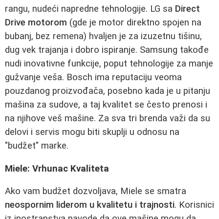
rangu, nudeći napredne tehnologije. LG sa
Direct
Drive motorom
(gde je motor direktno spojen na
bubanj, bez remena) hvaljen je za izuzetnu tišinu,
dug vek trajanja i dobro ispiranje. Samsung takođe
nudi inovativne funkcije, poput tehnologije za manje
gužvanje veša. Bosch ima reputaciju veoma
pouzdanog proizvođača, posebno kada je u pitanju
mašina za sudove, a taj kvalitet se često prenosi i
na njihove veš mašine. Za sva tri brenda važi da su
delovi i servis mogu biti skuplji u odnosu na
"budžet" marke.
Miele: Vrhunac Kvaliteta
Ako vam budžet dozvoljava, Miele se smatra
neospornim liderom u kvalitetu i trajnosti
. Korisnici
iz inostranstva navode da ove mašine mogu da