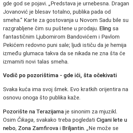
gde god se pojavi. „Predstava je urnebesna. Dragan
Jovanović je blesav totalno, publika pada od
smeha.“ Karte za gostovanja u Novom Sadu bile su
razgrabljene čim su puštene u prodaju.
Eling
sa
fantastičnim Ljubomirom Bandovićem i Pavlom
Pekićem redovno puni sale; ljudi ističu da je hemija
između glumaca takva da se nikada ne zna šta će
izmamiti novi talas smeha.
Vodič po pozorištima - gde ići, šta očekivati
Svaka kuća ima svoj šmek. Evo kratkih orijentira na
osnovu onoga što publika kaže.
Pozorište na Terazijama
je sinonim za mjuzikl.
Osim
Čikaga
, svakako treba pogledati
Cigani lete u
nebo
,
Zona Zamfirova
i
Briljantin
. „Ne može se