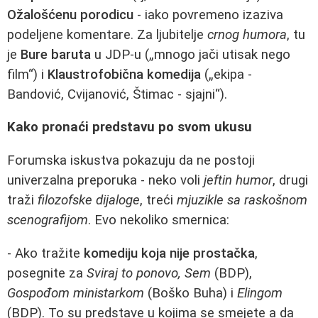
Ožalošćenu porodicu
- iako povremeno izaziva
podeljene komentare. Za ljubitelje
crnog humora
, tu
je
Bure baruta
u JDP-u („mnogo jači utisak nego
film“) i
Klaustrofobična komedija
(„ekipa -
Bandović, Cvijanović, Štimac - sjajni“).
Kako pronaći predstavu po svom ukusu
Forumska iskustva pokazuju da ne postoji
univerzalna preporuka - neko voli
jeftin humor
, drugi
traži
filozofske dijaloge
, treći
mjuzikle sa raskošnom
scenografijom
. Evo nekoliko smernica:
- Ako tražite
komediju koja nije prostačka
,
posegnite za
Sviraj to ponovo, Sem
(BDP),
Gospođom ministarkom
(Boško Buha) i
Elingom
(BDP). To su predstave u kojima se smejete a da