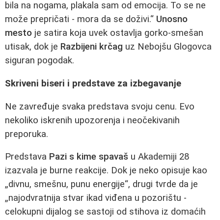
bila na nogama, plakala sam od emocija. To se ne
može prepričati - mora da se doživi.“
Unosno
mesto
je satira koja uvek ostavlja gorko-smešan
utisak, dok je
Razbijeni krčag
uz Nebojšu Glogovca
siguran pogodak.
Skriveni biseri i predstave za izbegavanje
Ne zavređuje svaka predstava svoju cenu. Evo
nekoliko iskrenih upozorenja i neočekivanih
preporuka.
Predstava
Pazi s kime spavaš
u Akademiji 28
izazvala je burne reakcije. Dok je neko opisuje kao
„divnu, smešnu, punu energije“, drugi tvrde da je
„najodvratnija stvar ikad viđena u pozorištu -
celokupni dijalog se sastoji od stihova iz domaćih