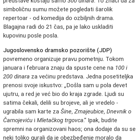
predstave koštaju samo
300 dinara
. To znači da za
simboličnu sumu možete pogledati šarolik
repertoar - od komedija do ozbiljnih drama.
Blagajna radi do 21 čas, pa je lako uskladiti
kupovinu posle posla.
Jugoslovensko dramsko pozorište (JDP)
povremeno organizuje pravu pometnju. Tokom
januara i februara znaju da spuste cene na
100 i
200 dinara
za većinu predstava. Jedna posetiteljka
prenosi svoje iskustvo: „Došla sam u pola devet
ujutru, a red je već bio do kraja zgrade. Ljudi su
satima čekali, delili su brojeve, ali je vredelo -
ugrabila sam karte za
Šine
,
Zmajeubice
,
Dnevnik o
Čarnojeviću
i
Mletačkog trgovca
.“ Ipak, budite
spremni na organizovani haos; ona dodaje da su se
neki toliko gurali da je obezbeđenje moralo da