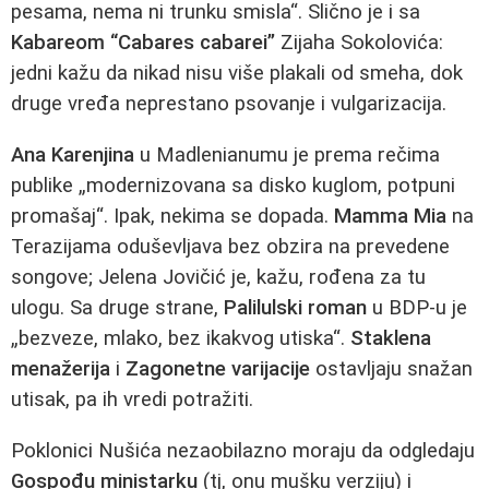
pesama, nema ni trunku smisla“. Slično je i sa
Kabareom “Cabares cabarei”
Zijaha Sokolovića:
jedni kažu da nikad nisu više plakali od smeha, dok
druge vređa neprestano psovanje i vulgarizacija.
Ana Karenjina
u Madlenianumu je prema rečima
publike „modernizovana sa disko kuglom, potpuni
promašaj“. Ipak, nekima se dopada.
Mamma Mia
na
Terazijama oduševljava bez obzira na prevedene
songove; Jelena Jovičić je, kažu, rođena za tu
ulogu. Sa druge strane,
Palilulski roman
u BDP-u je
„bezveze, mlako, bez ikakvog utiska“.
Staklena
menažerija
i
Zagonetne varijacije
ostavljaju snažan
utisak, pa ih vredi potražiti.
Poklonici Nušića nezaobilazno moraju da odgledaju
Gospođu ministarku
(tj, onu mušku verziju) i