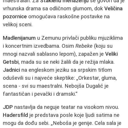
maestralan. Za
Staklenu menažeriju
se govori da je
vrhunska drama sa odličnom glumom, dok
Veličina
pozornice
omogućava raskošne postavke na
velikoj sceni.
Madlenijanum
u Zemunu privlači publiku mjuziklima
i koncertnim izvedbama. Osim
Rebeke
(koju su
mnogi nazvali sablasno lepom), zapažen je
Veliki
Getsbi
, mada su se neki žalili da je režija mlaka.
Jadnici
na engleskom jeziku sa srpskim titlom
oduševili su i najveće skeptike: „Orkestar, gluma,
scena - svi su maestralni. Nebojša Dugalić je
fantastičan i pevački i dramski.“
JDP
nastavlja da neguje teatar na visokom nivou.
Hadersfild
je predstava posle koje ljudi satima ne
mogu da dođu sebi. „Neboša je genije. Cela sala je