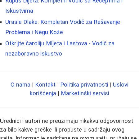
Kupus Dijeta: Kompletni Vodič sa Receptima i
Iskustvima
Urasle Dlake: Kompletan Vodič za Rešavanje
Problema i Negu Kože
Otkrijte čaroliju Mljeta i Lastova - Vodič za
nezaboravno iskustvo
O nama
|
Kontakt
|
Politika privatnosti
|
Uslovi
korišćenja
|
Marketinški servisi
Urednici i autori ne preuzimaju nikakvu odgovornost
za bilo kakve greške ili propuste u sadržaju ovog
sajta. Informacije sadržane na ovom sajtu pružaju se