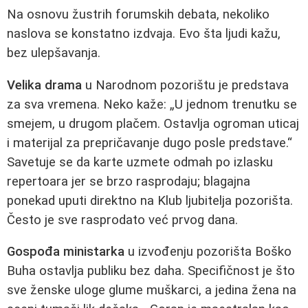
Na osnovu žustrih forumskih debata, nekoliko
naslova se konstatno izdvaja. Evo šta ljudi kažu,
bez ulepšavanja.
Velika drama
u Narodnom pozorištu je predstava
za sva vremena. Neko kaže: „U jednom trenutku se
smejem, u drugom plačem. Ostavlja ogroman uticaj
i materijal za prepričavanje dugo posle predstave.“
Savetuje se da karte uzmete odmah po izlasku
repertoara jer se brzo rasprodaju; blagajna
ponekad uputi direktno na Klub ljubitelja pozorišta.
Često je sve rasprodato već prvog dana.
Gospođa ministarka
u izvođenju pozorišta Boško
Buha ostavlja publiku bez daha. Specifičnost je što
sve ženske uloge glume muškarci, a jedina žena na