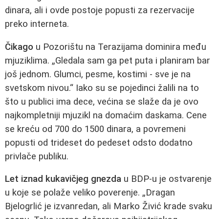
dinara, ali i ovde postoje popusti za rezervacije
preko interneta.
Čikago
u Pozorištu na Terazijama dominira među
mjuziklima. „Gledala sam ga pet puta i planiram bar
još jednom. Glumci, pesme, kostimi - sve je na
svetskom nivou.“ Iako su se pojedinci žalili na to
što u publici ima dece, većina se slaže da je ovo
najkompletniji mjuzikl na domaćim daskama. Cene
se kreću od 700 do 1500 dinara, a povremeni
popusti od trideset do pedeset odsto dodatno
privlače publiku.
Let iznad kukavičjeg gnezda
u BDP-u je ostvarenje
u koje se polaže veliko poverenje. „Dragan
Bjelogrlić je izvanredan, ali Marko Živić krade svaku