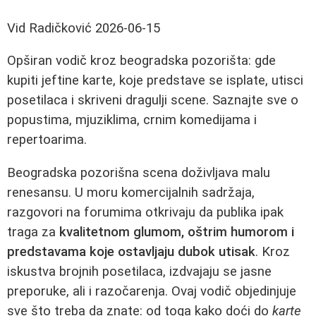
Vid Radičković
2026-06-15
Opširan vodič kroz beogradska pozorišta: gde
kupiti jeftine karte, koje predstave se isplate, utisci
posetilaca i skriveni dragulji scene. Saznajte sve o
popustima, mjuziklima, crnim komedijama i
repertoarima.
Beogradska pozorišna scena doživljava malu
renesansu. U moru komercijalnih sadržaja,
razgovori na forumima otkrivaju da publika ipak
traga za
kvalitetnom glumom, oštrim humorom i
predstavama koje ostavljaju dubok utisak
. Kroz
iskustva brojnih posetilaca, izdvajaju se jasne
preporuke, ali i razočarenja. Ovaj vodič objedinjuje
sve što treba da znate: od toga kako doći do
karte