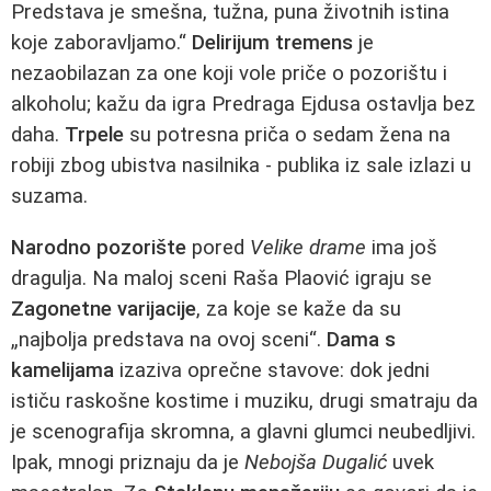
Predstava je smešna, tužna, puna životnih istina
koje zaboravljamo.“
Delirijum tremens
je
nezaobilazan za one koji vole priče o pozorištu i
alkoholu; kažu da igra Predraga Ejdusa ostavlja bez
daha.
Trpele
su potresna priča o sedam žena na
robiji zbog ubistva nasilnika - publika iz sale izlazi u
suzama.
Narodno pozorište
pored
Velike drame
ima još
dragulja. Na maloj sceni Raša Plaović igraju se
Zagonetne varijacije
, za koje se kaže da su
„najbolja predstava na ovoj sceni“.
Dama s
kamelijama
izaziva oprečne stavove: dok jedni
ističu raskošne kostime i muziku, drugi smatraju da
je scenografija skromna, a glavni glumci neubedljivi.
Ipak, mnogi priznaju da je
Nebojša Dugalić
uvek