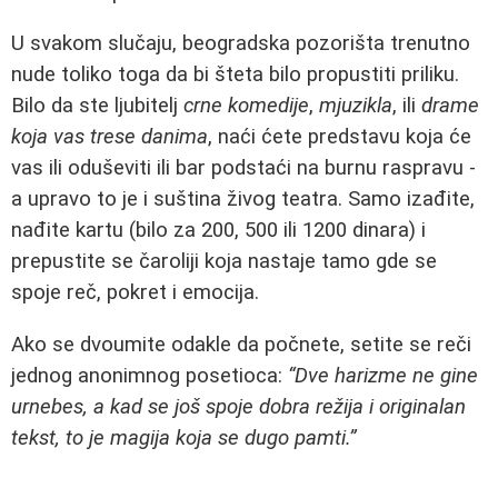
U svakom slučaju, beogradska pozorišta trenutno
nude toliko toga da bi šteta bilo propustiti priliku.
Bilo da ste ljubitelj
crne komedije
,
mjuzikla
, ili
drame
koja vas trese danima
, naći ćete predstavu koja će
vas ili oduševiti ili bar podstaći na burnu raspravu -
a upravo to je i suština živog teatra. Samo izađite,
nađite kartu (bilo za 200, 500 ili 1200 dinara) i
prepustite se čaroliji koja nastaje tamo gde se
spoje reč, pokret i emocija.
Ako se dvoumite odakle da počnete, setite se reči
jednog anonimnog posetioca:
“Dve harizme ne gine
urnebes, a kad se još spoje dobra režija i originalan
tekst, to je magija koja se dugo pamti.”