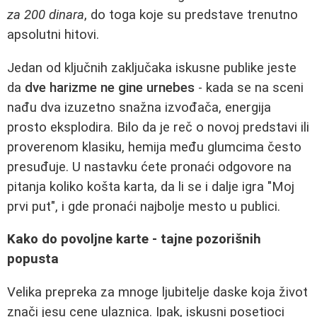
za 200 dinara
, do toga koje su predstave trenutno
apsolutni hitovi.
Jedan od ključnih zaključaka iskusne publike jeste
da
dve harizme ne gine urnebes
- kada se na sceni
nađu dva izuzetno snažna izvođača, energija
prosto eksplodira. Bilo da je reč o novoj predstavi ili
proverenom klasiku, hemija među glumcima često
presuđuje. U nastavku ćete pronaći odgovore na
pitanja koliko košta karta, da li se i dalje igra "Moj
prvi put", i gde pronaći najbolje mesto u publici.
Kako do povoljne karte - tajne pozorišnih
popusta
Velika prepreka za mnoge ljubitelje daske koja život
znači jesu cene ulaznica. Ipak, iskusni posetioci