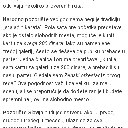
otkrivaju nekoliko proverenih ruta.
Narodno pozorište
već godinama neguje tradiciju
„stajaćih karata“. Pola sata pre početka predstave,
ako je ostalo slobodnih mesta, moguće je kupiti
kartu za
svega 200 dinara
. Iako su namenjene
trećoj galeriji, često se dešava da publiku prebace u
parter. Jedna članica foruma prepričava: „Kupila
sam kartu za galeriju za 200 dinara, a prebacili su
nas u parter. Gledala sam
Ženski orkestar
iz prvog
reda.“ Ova pogodnost važi i za veliku i za malu
scenu, ali se preporučuje da dođete ranije i budete
spremni na „lov“ na slobodno mesto.
Pozorište Slavija
nudi jedinstvenu akciju: prvog,
drugog i trećeg u mesecu, ulaznice za sve