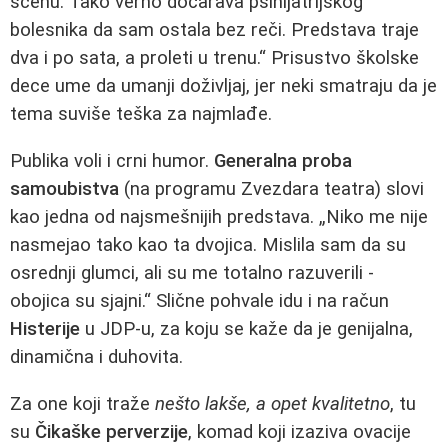
scenu. Tako verno dočarava psihijatrijskog
bolesnika da sam ostala bez reči. Predstava traje
dva i po sata, a proleti u trenu.“ Prisustvo školske
dece ume da umanji doživljaj, jer neki smatraju da je
tema suviše teška za najmlađe.
Publika voli i crni humor.
Generalna proba
samoubistva
(na programu Zvezdara teatra) slovi
kao jedna od najsmešnijih predstava. „Niko me nije
nasmejao tako kao ta dvojica. Mislila sam da su
osrednji glumci, ali su me totalno razuverili -
obojica su sjajni.“ Slične pohvale idu i na račun
Histerije
u JDP-u, za koju se kaže da je genijalna,
dinamična i duhovita.
Za one koji traže
nešto lakše, a opet kvalitetno
, tu
su
Čikaške perverzije
, komad koji izaziva ovacije