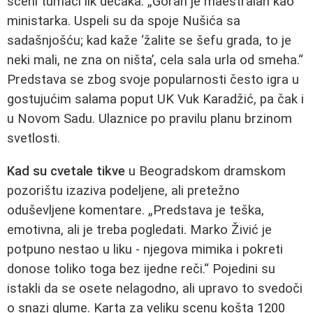
sceni tumači lik dečaka. „Goran je maestralan kao
ministarka. Uspeli su da spoje Nušića sa
sadašnjošću; kad kaže ‘žalite se šefu grada, to je
neki mali, ne zna on ništa’, cela sala urla od smeha.“
Predstava se zbog svoje popularnosti često igra u
gostujućim salama poput UK Vuk Karadžić, pa čak i
u Novom Sadu. Ulaznice po pravilu planu brzinom
svetlosti.
Kad su cvetale tikve
u Beogradskom dramskom
pozorištu izaziva podeljene, ali pretežno
oduševljene komentare. „Predstava je teška,
emotivna, ali je treba pogledati. Marko Živić je
potpuno nestao u liku - njegova mimika i pokreti
donose toliko toga bez ijedne reči.“ Pojedini su
istakli da se osete nelagodno, ali upravo to svedoči
o snazi glume. Karta za veliku scenu košta 1200