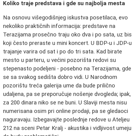
Koliko traje predstava i gde su najbolja mesta
Na osnovu višegodišnjeg iskustva posetilaca, evo
nekoliko praktičnih informacija: predstave na
Terazijama prosečno traju oko dva i po sata, uz bis
koji često preraste u mini koncert. U BDP-u i JDP-u
trajanje varira od sat i po do tri sata. Kad birate
mesto u parteru, u većini pozorišta redovi su
stepenasto podeljeni - posebno na Terazijama, gde
se sa svakog sedišta dobro vidi. U Narodnom
pozorištu treća galerija ume da bude prilično
udaljena, pa se preporučuje nošenje dvogleda; ipak,
za 200 dinara niko se ne buni. U Slaviji mesta nisu
numerisana osim pri online prodaji, pa se gledaoci
naguravaju. Izbegavajte poslednje redove u Ateljeu
212 na sceni Petar Kralj - akustika i vidljivost umeju