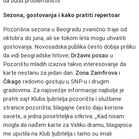
da budu problematični.
Sezona, gostovanja i kako pratiti repertoar
Pozorišna sezona u Beogradu zvanično traje od
oktobra do juna, ali se tokom leta mogu uhvatiti
gostovanja. Novosadska publika često dobija priliku
da vidi beogradske hitove;
Državni posao
u
Pozorištu mladih izaziva takvo interesovanje da
karte nestanu za jedan dan.
Zona Zamfirova
i
Čikago
redovno gostuju u SNP-u i drugim
gradovima. Za najsvežije informacije najbolje je
pratiti sajt Kluba ljubitelja pozorišta i službene
stranice pozorišta; blagajne često daju korisne
savete, a jedna posetiteljka otkriva: „Kad nisam
mogla da nađem karte za Veliku dramu, blagajnica
me uputila na Klub ljubitelja i tamo su imali