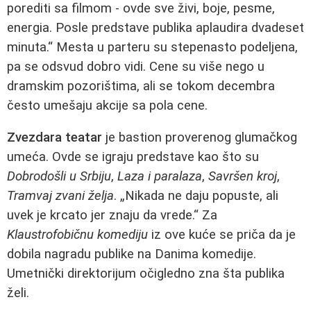
porediti sa filmom - ovde sve živi, boje, pesme,
energia. Posle predstave publika aplaudira dvadeset
minuta.“ Mesta u parteru su stepenasto podeljena,
pa se odsvud dobro vidi. Cene su više nego u
dramskim pozorištima, ali se tokom decembra
često umešaju akcije sa pola cene.
Zvezdara teatar
je bastion proverenog glumačkog
umeća. Ovde se igraju predstave kao što su
Dobrodošli u Srbiju
,
Laza i paralaza
,
Savršen kroj
,
Tramvaj zvani želja
. „Nikada ne daju popuste, ali
uvek je krcato jer znaju da vrede.“ Za
Klaustrofobičnu komediju
iz ove kuće se priča da je
dobila nagradu publike na Danima komedije.
Umetnički direktorijum očigledno zna šta publika
želi.