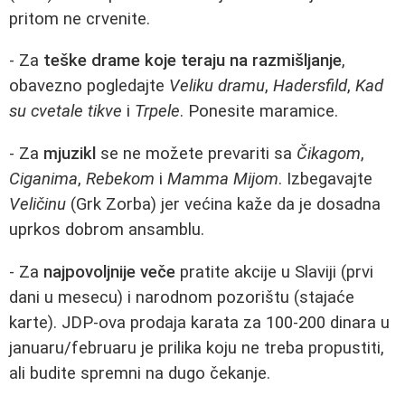
pritom ne crvenite.
- Za
teške drame koje teraju na razmišljanje
,
obavezno pogledajte
Veliku dramu
,
Hadersfild
,
Kad
su cvetale tikve
i
Trpele
. Ponesite maramice.
- Za
mjuzikl
se ne možete prevariti sa
Čikagom
,
Ciganima
,
Rebekom
i
Mamma Mijom
. Izbegavajte
Veličinu
(Grk Zorba) jer većina kaže da je dosadna
uprkos dobrom ansamblu.
- Za
najpovoljnije veče
pratite akcije u Slaviji (prvi
dani u mesecu) i narodnom pozorištu (stajaće
karte). JDP-ova prodaja karata za 100-200 dinara u
januaru/februaru je prilika koju ne treba propustiti,
ali budite spremni na dugo čekanje.