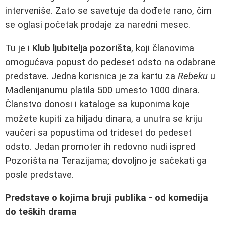
interveniše. Zato se savetuje da dođete rano, čim
se oglasi početak prodaje za naredni mesec.
Tu je i
Klub ljubitelja pozorišta
, koji članovima
omogućava popust do pedeset odsto na odabrane
predstave. Jedna korisnica je za kartu za
Rebeku
u
Madlenijanumu platila 500 umesto 1000 dinara.
Članstvo donosi i kataloge sa kuponima koje
možete kupiti za hiljadu dinara, a unutra se kriju
vaučeri sa popustima od trideset do pedeset
odsto. Jedan promoter ih redovno nudi ispred
Pozorišta na Terazijama; dovoljno je sačekati ga
posle predstave.
Predstave o kojima bruji publika - od komedija
do teških drama