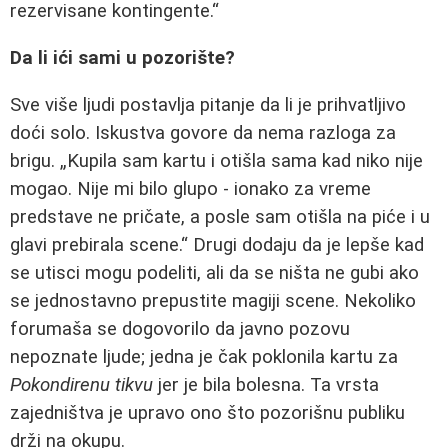
rezervisane kontingente.“
Da li ići sami u pozorište?
Sve više ljudi postavlja pitanje da li je prihvatljivo
doći solo. Iskustva govore da nema razloga za
brigu. „Kupila sam kartu i otišla sama kad niko nije
mogao. Nije mi bilo glupo - ionako za vreme
predstave ne pričate, a posle sam otišla na piće i u
glavi prebirala scene.“ Drugi dodaju da je lepše kad
se utisci mogu podeliti, ali da se ništa ne gubi ako
se jednostavno prepustite magiji scene. Nekoliko
forumaša se dogovorilo da javno pozovu
nepoznate ljude; jedna je čak poklonila kartu za
Pokondirenu tikvu
jer je bila bolesna. Ta vrsta
zajedništva je upravo ono što pozorišnu publiku
drži na okupu.