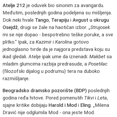
Atelje 212
je oduvek bio sinonim za avangardu.
Međutim, poslednjih godina podeljena su mišljenja.
Dok neki hvale
Tango
,
Terapiju
i
Avgust u okrugu
Osejdž
, drugi se žale na haotičan izbor. „
Strujosek
mi se nije dopao - bespotrebno teške poruke, a sve
plitko.“ Ipak, za
Kazimir i Karolina
gotovo
jednoglasno tvrde da je najgora predstava koju su
ikad gledali. Atelje ipak ume da iznenadi:
Makbet
sa
mladim glumcima razbija predrasude, a
Posetilac
(filozofski dijalog u podrumu) tera na duboko
razmišljanje.
Beogradsko dramsko pozorište (BDP)
poslednjih
godina ređa hitove. Pored pomenutih
Tikvi
i
Leta
,
sjajne kritike dobijaju
Harold i Mod
i
Eling
. „Milena
Dravić nije odglumila Mod - ona jeste Mod.