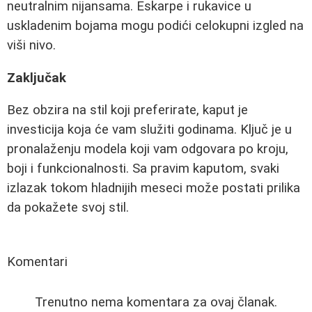
neutralnim nijansama. Eskarpe i rukavice u
uskladenim bojama mogu podići celokupni izgled na
viši nivo.
Zaključak
Bez obzira na stil koji preferirate, kaput je
investicija koja će vam služiti godinama. Ključ je u
pronalaženju modela koji vam odgovara po kroju,
boji i funkcionalnosti. Sa pravim kaputom, svaki
izlazak tokom hladnijih meseci može postati prilika
da pokažete svoj stil.
Komentari
Trenutno nema komentara za ovaj članak.