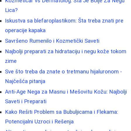
Kozmetičar vs Dermatolog: Šta Je Bolje Za Negu
Lica?
Iskustva sa blefaroplastikom: Šta treba znati pre
operacije kapaka
Savršeno Rumenilo i Kozmetički Saveti
Najbolji preparati za hidrataciju i negu kože tokom
zime
Sve što treba da znate o tretmanu hijaluronom -
Najčešća pitanja
Anti-Age Nega za Masnu i Mešovitu Kožu: Najbolji
Saveti i Preparati
Kako Rešiti Problem sa Bubuljicama i Flekama:
Potencijalni Uzroci i Rešenja