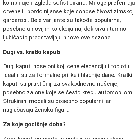
kombinuje i izgleda sofisticirano. Mnoge preferiraju
crvene ili bordo nijanse koje donose živost zimskoj
garderobi. Bele varijante su takođe popularne,
posebno u novijim kolekcijama, dok siva i tamno
ljubičasta predstavljaju hitove ove sezone.
Dugi vs. kratki kaputi
Dugi kaputi nose oni koji cene eleganciju i toplotu.
Idealni su za formalne prilike i hladnije dane. Kratki
kaputi su praktičniji za svakodnevno nošenje,
posebno za one koje se često kreću automobilom.
Strukirani modeli su posebno popularni jer
naglašavaju žensku figuru.
Za koje godišnje doba?
Kraći kaputi su često pogodniji za jesen i blage