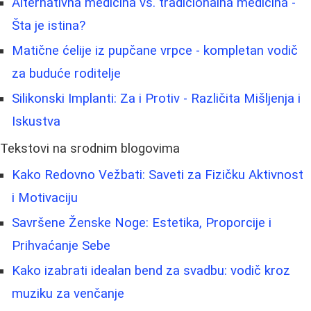
Alternativna medicina vs. tradicionalna medicina -
Šta je istina?
Matične ćelije iz pupčane vrpce - kompletan vodič
za buduće roditelje
Silikonski Implanti: Za i Protiv - Različita Mišljenja i
Iskustva
Tekstovi na srodnim blogovima
Kako Redovno Vežbati: Saveti za Fizičku Aktivnost
i Motivaciju
Savršene Ženske Noge: Estetika, Proporcije i
Prihvaćanje Sebe
Kako izabrati idealan bend za svadbu: vodič kroz
muziku za venčanje