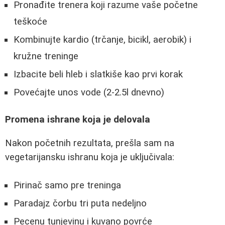
Pronađite trenera koji razume vaše početne
teškoće
Kombinujte kardio (trčanje, bicikl, aerobik) i
kružne treninge
Izbacite beli hleb i slatkiše kao prvi korak
Povećajte unos vode (2-2.5l dnevno)
Promena ishrane koja je delovala
Nakon početnih rezultata, prešla sam na
vegetarijansku ishranu koja je uključivala:
Pirinač samo pre treninga
Paradajz čorbu tri puta nedeljno
Pecenu tunjevinu i kuvano povrće