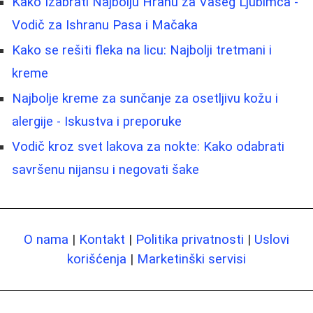
Kako Izabrati Najbolju Hranu za Vašeg Ljubimca -
Vodič za Ishranu Pasa i Mačaka
Kako se rešiti fleka na licu: Najbolji tretmani i
kreme
Najbolje kreme za sunčanje za osetljivu kožu i
alergije - Iskustva i preporuke
Vodič kroz svet lakova za nokte: Kako odabrati
savršenu nijansu i negovati šake
O nama
|
Kontakt
|
Politika privatnosti
|
Uslovi
korišćenja
|
Marketinški servisi