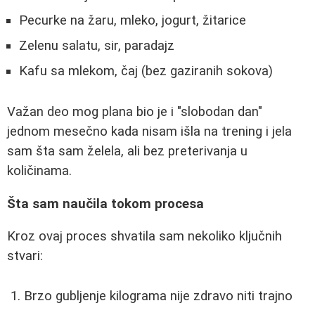
Pecurke na žaru, mleko, jogurt, žitarice
Zelenu salatu, sir, paradajz
Kafu sa mlekom, čaj (bez gaziranih sokova)
Važan deo mog plana bio je i "slobodan dan"
jednom mesečno kada nisam išla na trening i jela
sam šta sam želela, ali bez preterivanja u
količinama.
Šta sam naučila tokom procesa
Kroz ovaj proces shvatila sam nekoliko ključnih
stvari:
Brzo gubljenje kilograma nije zdravo niti trajno