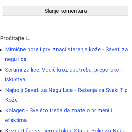
Slanje komentara
Pročitajte i...
Mimične bore i prvi znaci starenja kože - Saveti za
negu lica
Serumi za lice: Vodič kroz upotrebu, preporuke i
iskustva
Najbolji Saveti za Negu Lica - Rešenja za Svaki Tip
Kože
Kolagen - Sve što treba da znate o primeni i
efektima
Kozmetičar vs Dermatolog: Šta Je Bolje Za Negu