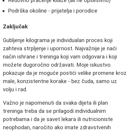
Redovno praćenje kilaže (ali ne opsesivno)
Podrška okoline - prijatelja i porodice
Zaključak
Gubljenje kilograma je individualan proces koji
zahteva strpljenje i upornost. Najvažnije je naći
način ishrane i treninga koji vam odgovara i koji
možete dugoročno održavati. Moje iskustvo
pokazuje da je moguće postići velike promene kroz
male, konzistentne korake - bez čuda, samo uz
volju i rad.
Važno je napomenuti da svaka dijeta ili plan
treninga treba da se prilagodi individualnim
potrebama i da je savet lekara ili nutricioniste
neophodan, naročito ako imate zdravstvenih