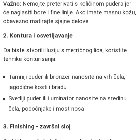
Važno:
Nemojte preterivati s količinom pudera jer
će naglasiti bore i fine linije. Ako imate masnu kožu,
obavezno matirajte sjajne delove.
2. Kontura i osvetljavanje
Da biste stvorili iluziju simetričnog lica, koristite
tehnike konturisanja:
Tamniji puder ili bronzer nanosite na vrh čela,
jagodične kosti i bradu
Svetliji puder ili iluminator nanosite na sredinu
čela, podočnjake i most nosa
3. Finishing - završni sloj