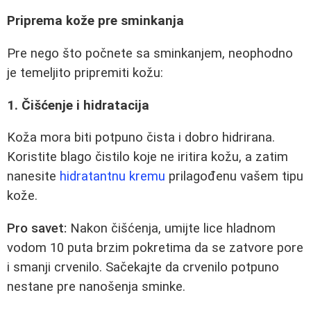
Priprema kože pre sminkanja
Pre nego što počnete sa sminkanjem, neophodno
je temeljito pripremiti kožu:
1. Čišćenje i hidratacija
Koža mora biti potpuno čista i dobro hidrirana.
Koristite blago čistilo koje ne iritira kožu, a zatim
nanesite
hidratantnu kremu
prilagođenu vašem tipu
kože.
Pro savet:
Nakon čišćenja, umijte lice hladnom
vodom 10 puta brzim pokretima da se zatvore pore
i smanji crvenilo. Sačekajte da crvenilo potpuno
nestane pre nanošenja sminke.