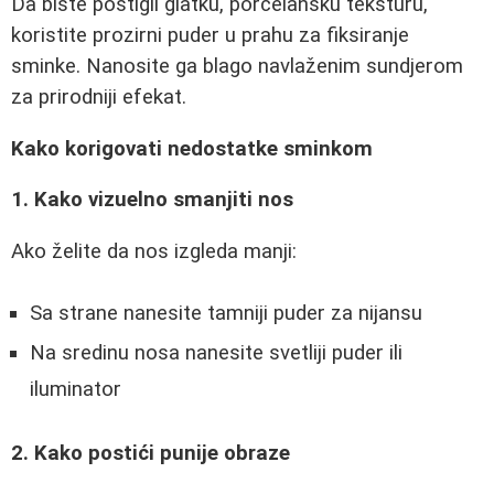
Da biste postigli glatku, porcelansku teksturu,
koristite prozirni puder u prahu za fiksiranje
sminke. Nanosite ga blago navlaženim sundjerom
za prirodniji efekat.
Kako korigovati nedostatke sminkom
1. Kako vizuelno smanjiti nos
Ako želite da nos izgleda manji:
Sa strane nanesite tamniji puder za nijansu
Na sredinu nosa nanesite svetliji puder ili
iluminator
2. Kako postići punije obraze