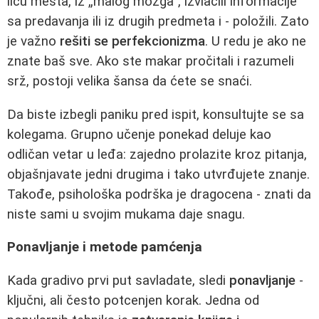
licu mesta, iz „malog mozga“, izvlačili informacije
sa predavanja ili iz drugih predmeta i - položili. Zato
je važno
rešiti se perfekcionizma
. U redu je ako ne
znate baš sve. Ako ste makar pročitali i razumeli
srž, postoji velika šansa da ćete se snaći.
Da biste izbegli paniku pred ispit, konsultujte se sa
kolegama. Grupno učenje ponekad deluje kao
odličan vetar u leđa: zajedno prolazite kroz pitanja,
objašnjavate jedni drugima i tako utvrđujete znanje.
Takođe, psihološka podrška je dragocena - znati da
niste sami u svojim mukama daje snagu.
Ponavljanje i metode pamćenja
Kada gradivo prvi put savladate, sledi
ponavljanje
-
ključni, ali često potcenjen korak. Jedna od