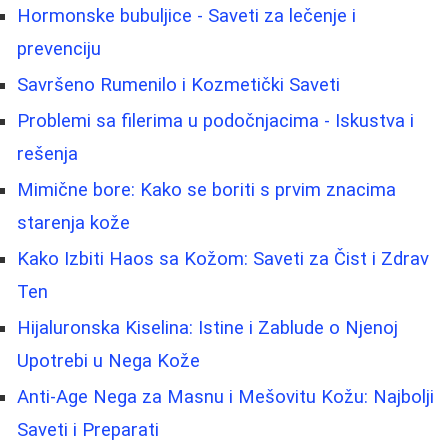
Hormonske bubuljice - Saveti za lečenje i
prevenciju
Savršeno Rumenilo i Kozmetički Saveti
Problemi sa filerima u podočnjacima - Iskustva i
rešenja
Mimične bore: Kako se boriti s prvim znacima
starenja kože
Kako Izbiti Haos sa Kožom: Saveti za Čist i Zdrav
Ten
Hijaluronska Kiselina: Istine i Zablude o Njenoj
Upotrebi u Nega Kože
Anti-Age Nega za Masnu i Mešovitu Kožu: Najbolji
Saveti i Preparati