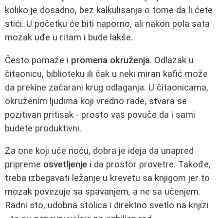
koliko je dosadno, bez kalkulisanja o tome da li ćete
stići. U početku će biti naporno, ali nakon pola sata
mozak uđe u ritam i bude lakše.
Često pomaže i
promena okruženja
. Odlazak u
čitaonicu, biblioteku ili čak u neki miran kafić može
da prekine začarani krug odlaganja. U čitaonicama,
okruženim ljudima koji vredno rade, stvara se
pozitivan pritisak - prosto vas povuče da i sami
budete produktivni.
Za one koji uče noću, dobra je ideja da unapred
pripreme
osvetljenje
i da prostor provetre. Takođe,
treba izbegavati ležanje u krevetu sa knjigom jer to
mozak povezuje sa spavanjem, a ne sa učenjem.
Radni sto, udobna stolica i direktno svetlo na knjizi