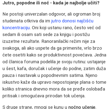
Jutro, popodne ili noć - kada je najbolje učiti?
Ne postoji univerzalan odgovor, ali ogroman broj
studenata otkriva da im
jutro donosi najčišću
koncentraciju
. Oni koji ustanu rano, često već od
sedam ili osam sati sede za knjigu i postižu
izuzetne rezultate. Ranoranilački režim nije za
svakoga, ali ako uspete da ga primenite, vrlo brzo
ćete osetiti kako se produktivnost povećava. Jedna
od članica foruma podelila je svoju rutinu: ustajanje
u šest, kafa, doručak i učenje do podne, zatim duža
pauza i nastavak u popodnevnim satima. Njeno
iskustvo kaže da upravo nepostojanje plana o tome
koliko stranica dnevno mora da se pređe oslobađa
pritisak i omogućava prirodan tok učenja.
S druge strane, mnogi se kunu u
noćno učenje
.