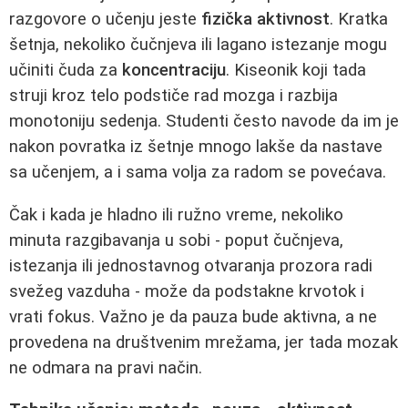
razgovore o učenju jeste
fizička aktivnost
. Kratka
šetnja, nekoliko čučnjeva ili lagano istezanje mogu
učiniti čuda za
koncentraciju
. Kiseonik koji tada
struji kroz telo podstiče rad mozga i razbija
monotoniju sedenja. Studenti često navode da im je
nakon povratka iz šetnje mnogo lakše da nastave
sa učenjem, a i sama volja za radom se povećava.
Čak i kada je hladno ili ružno vreme, nekoliko
minuta razgibavanja u sobi - poput čučnjeva,
istezanja ili jednostavnog otvaranja prozora radi
svežeg vazduha - može da podstakne krvotok i
vrati fokus. Važno je da pauza bude aktivna, a ne
provedena na društvenim mrežama, jer tada mozak
ne odmara na pravi način.