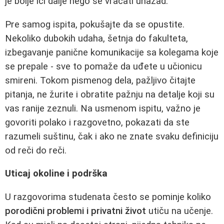
je bolje ići dalje nego se vraćati unazad.
Pre samog ispita, pokušajte da se opustite.
Nekoliko dubokih udaha, šetnja do fakulteta,
izbegavanje panične komunikacije sa kolegama koje
se prepale - sve to pomaže da uđete u učionicu
smireni. Tokom pismenog dela, pažljivo čitajte
pitanja, ne žurite i obratite pažnju na detalje koji su
vas ranije zeznuli. Na usmenom ispitu, važno je
govoriti polako i razgovetno, pokazati da ste
razumeli suštinu, čak i ako ne znate svaku definiciju
od reči do reči.
Uticaj okoline i podrška
U razgovorima studenata često se pominje koliko
porodični problemi i privatni život
utiču na učenje.