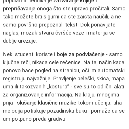
popularnih tehnika je
zatvaranje knjige i
prepričavanje
onoga što ste upravo pročitali. Samo
tako možete biti sigurni da ste zaista naučili, a ne
samo površno prepoznali tekst. Dok ponavljate
naglas, mozak stvara čvršće veze i materija se
dublje urezuje.
Neki studenti koriste i
boje za podvlačenje
- samo
ključne reči, nikada cele rečenice. Na taj način kada
ponovo bace pogled na stranicu, oči im automatski
registruju najvažnije. Pravljenje beleški, skica, mapa
uma ili takozvanih „kostura“ - sve su to odlični alati
za organizovanje informacija. Na kraju, mnogima
prija i
slušanje klasične muzike
tokom učenja: tiha
melodija potiskuje pozadinsku buku i pomaže da se
um potpuno preda gradivu.