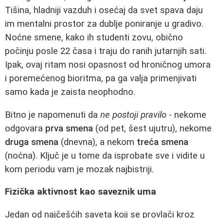
Tišina, hladniji vazduh i osećaj da svet spava daju
im mentalni prostor za dublje poniranje u gradivo.
Noćne smene, kako ih studenti zovu, obično
počinju posle 22 časa i traju do ranih jutarnjih sati.
Ipak, ovaj ritam nosi opasnost od hroničnog umora
i poremećenog bioritma, pa ga valja primenjivati
samo kada je zaista neophodno.
Bitno je napomenuti da
ne postoji pravilo
- nekome
odgovara
prva smena
(od pet, šest ujutru), nekome
druga smena
(dnevna), a nekom
treća smena
(noćna). Ključ je u tome da isprobate sve i vidite u
kom periodu vam je mozak najbistriji.
Fizička aktivnost kao saveznik uma
Jedan od najčešćih saveta koji se provlači kroz