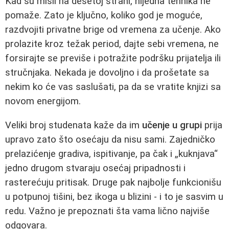
Kad su misli na desetoj strani, nijedna tehnika ne
pomaže. Zato je ključno, koliko god je moguće,
razdvojiti privatne brige od vremena za učenje. Ako
prolazite kroz težak period, dajte sebi vremena, ne
forsirajte se previše i potražite podršku prijatelja ili
stručnjaka. Nekada je dovoljno i da prošetate sa
nekim ko će vas saslušati, pa da se vratite knjizi sa
novom energijom.
Veliki broj studenata kaže da im
učenje u grupi
prija
upravo zato što osećaju da nisu sami. Zajedničko
prelazićenje gradiva, ispitivanje, pa čak i „kuknjava“
jedno drugom stvaraju osećaj pripadnosti i
rasterećuju pritisak. Druge pak najbolje funkcionišu
u potpunoj tišini, bez ikoga u blizini - i to je sasvim u
redu. Važno je prepoznati šta vama lično najviše
odgovara.