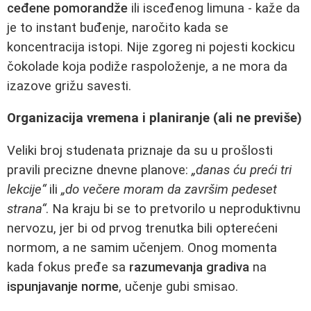
ceđene pomorandže
ili isceđenog limuna - kaže da
je to instant buđenje, naročito kada se
koncentracija istopi. Nije zgoreg ni pojesti kockicu
čokolade koja podiže raspoloženje, a ne mora da
izazove grižu savesti.
Organizacija vremena i planiranje (ali ne previše)
Veliki broj studenata priznaje da su u prošlosti
pravili precizne dnevne planove:
„danas ću preći tri
lekcije“
ili
„do večere moram da završim pedeset
strana“
. Na kraju bi se to pretvorilo u neproduktivnu
nervozu, jer bi od prvog trenutka bili opterećeni
normom, a ne samim učenjem. Onog momenta
kada fokus pređe sa
razumevanja gradiva
na
ispunjavanje norme
, učenje gubi smisao.