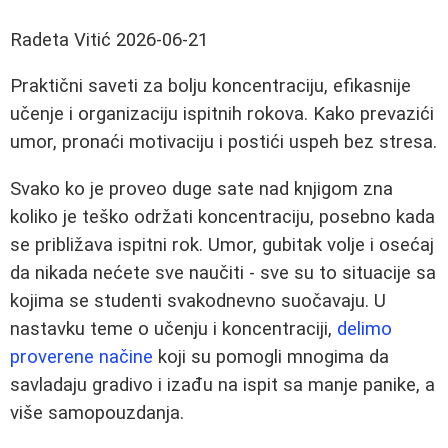
Radeta Vitić
2026-06-21
Praktični saveti za bolju koncentraciju, efikasnije
učenje i organizaciju ispitnih rokova. Kako prevazići
umor, pronaći motivaciju i postići uspeh bez stresa.
Svako ko je proveo duge sate nad knjigom zna
koliko je teško održati koncentraciju, posebno kada
se približava ispitni rok. Umor, gubitak volje i osećaj
da nikada nećete sve naučiti - sve su to situacije sa
kojima se studenti svakodnevno suočavaju. U
nastavku teme o učenju i koncentraciji,
delimo
proverene načine
koji su pomogli mnogima da
savladaju gradivo i izađu na ispit sa manje panike, a
više samopouzdanja.