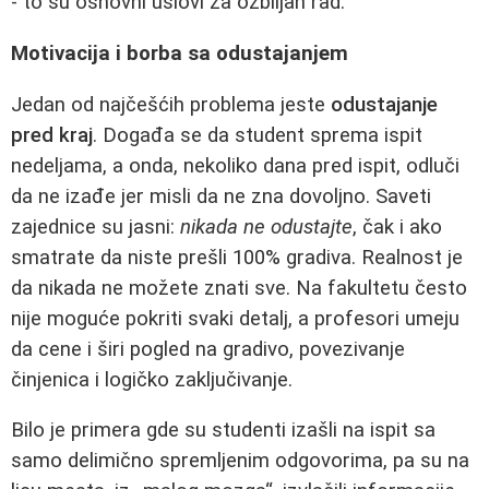
- to su osnovni uslovi za ozbiljan rad.
Motivacija i borba sa odustajanjem
Jedan od najčešćih problema jeste
odustajanje
pred kraj
. Događa se da student sprema ispit
nedeljama, a onda, nekoliko dana pred ispit, odluči
da ne izađe jer misli da ne zna dovoljno. Saveti
zajednice su jasni:
nikada ne odustajte
, čak i ako
smatrate da niste prešli 100% gradiva. Realnost je
da nikada ne možete znati sve. Na fakultetu često
nije moguće pokriti svaki detalj, a profesori umeju
da cene i širi pogled na gradivo, povezivanje
činjenica i logičko zaključivanje.
Bilo je primera gde su studenti izašli na ispit sa
samo delimično spremljenim odgovorima, pa su na