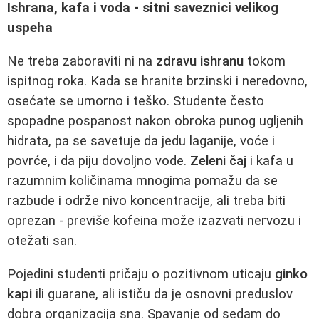
Ishrana, kafa i voda - sitni saveznici velikog
uspeha
Ne treba zaboraviti ni na
zdravu ishranu
tokom
ispitnog roka. Kada se hranite brzinski i neredovno,
osećate se umorno i teško. Studente često
spopadne pospanost nakon obroka punog ugljenih
hidrata, pa se savetuje da jedu laganije, voće i
povrće, i da piju dovoljno vode.
Zeleni čaj
i kafa u
razumnim količinama mnogima pomažu da se
razbude i održe nivo koncentracije, ali treba biti
oprezan - previše kofeina može izazvati nervozu i
otežati san.
Pojedini studenti pričaju o pozitivnom uticaju
ginko
kapi
ili guarane, ali ističu da je osnovni preduslov
dobra organizacija sna. Spavanje od sedam do