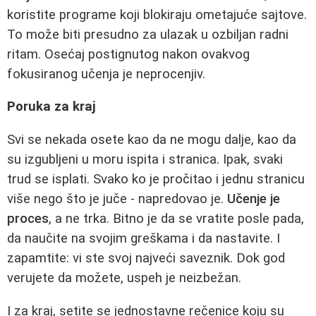
koristite programe koji blokiraju ometajuće sajtove.
To može biti presudno za ulazak u ozbiljan radni
ritam. Osećaj postignutog nakon ovakvog
fokusiranog učenja je neprocenjiv.
Poruka za kraj
Svi se nekada osete kao da ne mogu dalje, kao da
su izgubljeni u moru ispita i stranica. Ipak, svaki
trud se isplati. Svako ko je pročitao i jednu stranicu
više nego što je juče - napredovao je.
Učenje je
proces
, a ne trka. Bitno je da se vratite posle pada,
da naučite na svojim greškama i da nastavite. I
zapamtite: vi ste svoj najveći saveznik. Dok god
verujete da možete, uspeh je neizbežan.
I za kraj, setite se jednostavne rečenice koju su