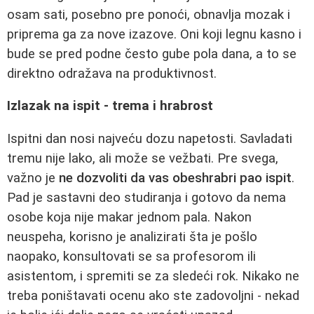
osam sati, posebno pre ponoći, obnavlja mozak i
priprema ga za nove izazove. Oni koji legnu kasno i
bude se pred podne često gube pola dana, a to se
direktno odražava na produktivnost.
Izlazak na ispit - trema i hrabrost
Ispitni dan nosi najveću dozu napetosti. Savladati
tremu nije lako, ali može se vežbati. Pre svega,
važno je
ne dozvoliti da vas obeshrabri pao ispit
.
Pad je sastavni deo studiranja i gotovo da nema
osobe koja nije makar jednom pala. Nakon
neuspeha, korisno je analizirati šta je pošlo
naopako, konsultovati se sa profesorom ili
asistentom, i spremiti se za sledeći rok. Nikako ne
treba poništavati ocenu ako ste zadovoljni - nekad