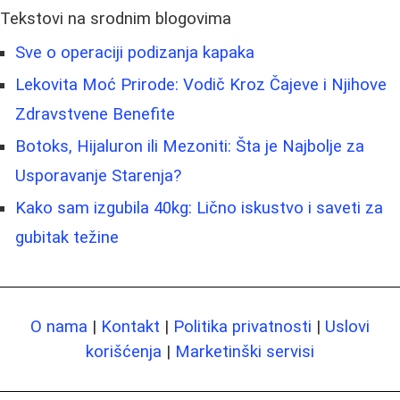
Tekstovi na srodnim blogovima
Sve o operaciji podizanja kapaka
Lekovita Moć Prirode: Vodič Kroz Čajeve i Njihove
Zdravstvene Benefite
Botoks, Hijaluron ili Mezoniti: Šta je Najbolje za
Usporavanje Starenja?
Kako sam izgubila 40kg: Lično iskustvo i saveti za
gubitak težine
O nama
|
Kontakt
|
Politika privatnosti
|
Uslovi
korišćenja
|
Marketinški servisi