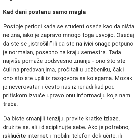
Kad dani postanu samo magla
Postoje periodi kada se student oseća kao da ništa
ne zna, iako je zapravo mnogo toga usvojio. Osećaj
da ste se
„istrošili“
ili da ste
na ivici snage
potpuno
je normalan, posebno na kraju semestra. Tada
najviše pomaže podsvesno znanje - ono što ste
čuli na predavanjima, pročitali u udžbeniku, čak i
ono što ste upili iz razgovora sa kolegama. Mozak
je neverovatan i često nas iznenadi kad pod
pritiskom izvuče upravo onu informaciju koja nam
treba.
Da biste smanjili tenziju, pravite
kratke izlaze
,
družite se, ali i disciplinujte sebe. Ako je potrebno,
isključite internet
i mobilni telefon dok učite, ili