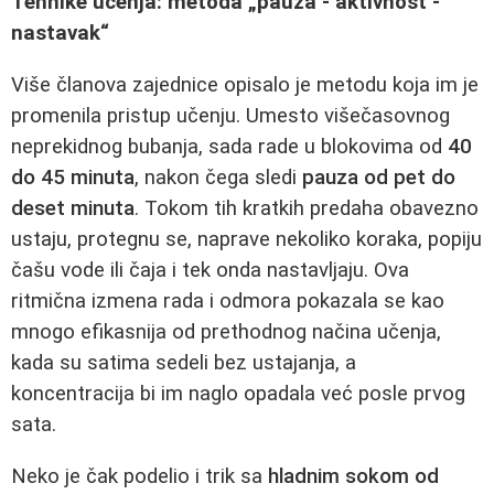
Tehnike učenja: metoda „pauza - aktivnost -
nastavak“
Više članova zajednice opisalo je metodu koja im je
promenila pristup učenju. Umesto višečasovnog
neprekidnog bubanja, sada rade u blokovima od
40
do 45 minuta
, nakon čega sledi
pauza od pet do
deset minuta
. Tokom tih kratkih predaha obavezno
ustaju, protegnu se, naprave nekoliko koraka, popiju
čašu vode ili čaja i tek onda nastavljaju. Ova
ritmična izmena rada i odmora pokazala se kao
mnogo efikasnija od prethodnog načina učenja,
kada su satima sedeli bez ustajanja, a
koncentracija bi im naglo opadala već posle prvog
sata.
Neko je čak podelio i trik sa
hladnim sokom od