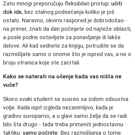
Zato mnogi preporučuju fleksibilan pristup:
učiti
dok ide
, bez stalnog podsećanja koliko je još
ostalo. Naravno, okvirni raspored je dobrodošao -
na primer, znati da dan počinjete od najteže oblasti,
a posle podne ostavljate za ponavljanje ili lakše
delove. Ali kad sednete za knjigu, potrudite se da
razmišljate samo o onome što je ispred vas, a ne o
broju stranica koje ste zacrtali.
Kako se naterati na učenje kada vas ništa ne
vuče?
Skoro svaki student se susreo sa zidom odsustva
volje. Kada ispit izgleda nezanimljivo, kada je
gradivo suvoparno, a u glavi samo želja da se radi
bilo šta drugo - tada treba primeniti jednostavnu
taktiku:
samo počnite
. Bez razmišljanja o tome