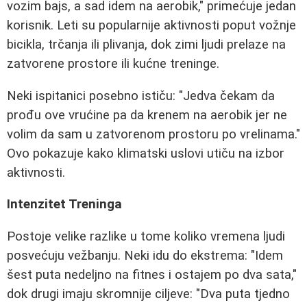
vozim bajs, a sad idem na aerobik," primećuje jedan
korisnik. Leti su popularnije aktivnosti poput vožnje
bicikla, trčanja ili plivanja, dok zimi ljudi prelaze na
zatvorene prostore ili kućne treninge.
Neki ispitanici posebno ističu: "Jedva čekam da
prođu ove vrućine pa da krenem na aerobik jer ne
volim da sam u zatvorenom prostoru po vrelinama."
Ovo pokazuje kako klimatski uslovi utiču na izbor
aktivnosti.
Intenzitet Treninga
Postoje velike razlike u tome koliko vremena ljudi
posvećuju vežbanju. Neki idu do ekstrema: "Idem
šest puta nedeljno na fitnes i ostajem po dva sata,"
dok drugi imaju skromnije ciljeve: "Dva puta tjedno