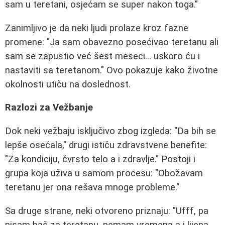
sam u teretani, osjećam se super nakon toga."
Zanimljivo je da neki ljudi prolaze kroz fazne
promene: "Ja sam obavezno posećivao teretanu ali
sam se zapustio već šest meseci... uskoro ću i
nastaviti sa teretanom." Ovo pokazuje kako životne
okolnosti utiču na doslednost.
Razlozi za Vežbanje
Dok neki vežbaju isključivo zbog izgleda: "Da bih se
lepše osećala," drugi ističu zdravstvene benefite:
"Za kondiciju, čvrsto telo a i zdravlje." Postoji i
grupa koja uživa u samom procesu: "Obožavam
teretanu jer ona rešava mnoge probleme."
Sa druge strane, neki otvoreno priznaju: "Ufff, pa
nisam baš za teretanu, nemam vremena a i lijena