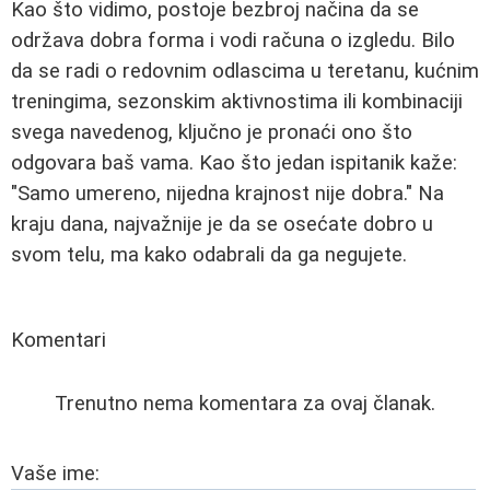
Kao što vidimo, postoje bezbroj načina da se
održava dobra forma i vodi računa o izgledu. Bilo
da se radi o redovnim odlascima u teretanu, kućnim
treningima, sezonskim aktivnostima ili kombinaciji
svega navedenog, ključno je pronaći ono što
odgovara baš vama. Kao što jedan ispitanik kaže:
"Samo umereno, nijedna krajnost nije dobra." Na
kraju dana, najvažnije je da se osećate dobro u
svom telu, ma kako odabrali da ga negujete.
Komentari
Trenutno nema komentara za ovaj članak.
Vaše ime: