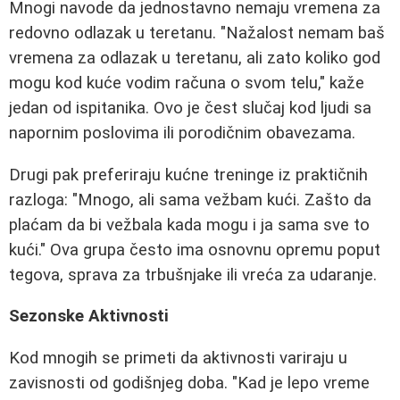
Mnogi navode da jednostavno nemaju vremena za
redovno odlazak u teretanu. "Nažalost nemam baš
vremena za odlazak u teretanu, ali zato koliko god
mogu kod kuće vodim računa o svom telu," kaže
jedan od ispitanika. Ovo je čest slučaj kod ljudi sa
napornim poslovima ili porodičnim obavezama.
Drugi pak preferiraju kućne treninge iz praktičnih
razloga: "Mnogo, ali sama vežbam kući. Zašto da
plaćam da bi vežbala kada mogu i ja sama sve to
kući." Ova grupa često ima osnovnu opremu poput
tegova, sprava za trbušnjake ili vreća za udaranje.
Sezonske Aktivnosti
Kod mnogih se primeti da aktivnosti variraju u
zavisnosti od godišnjeg doba. "Kad je lepo vreme