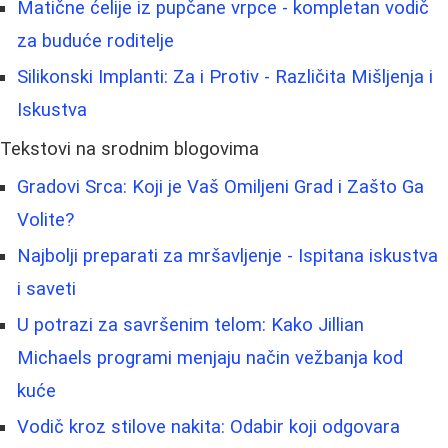
Matične ćelije iz pupčane vrpce - kompletan vodič
za buduće roditelje
Silikonski Implanti: Za i Protiv - Različita Mišljenja i
Iskustva
Tekstovi na srodnim blogovima
Gradovi Srca: Koji je Vaš Omiljeni Grad i Zašto Ga
Volite?
Najbolji preparati za mršavljenje - Ispitana iskustva
i saveti
U potrazi za savršenim telom: Kako Jillian
Michaels programi menjaju način vežbanja kod
kuće
Vodič kroz stilove nakita: Odabir koji odgovara