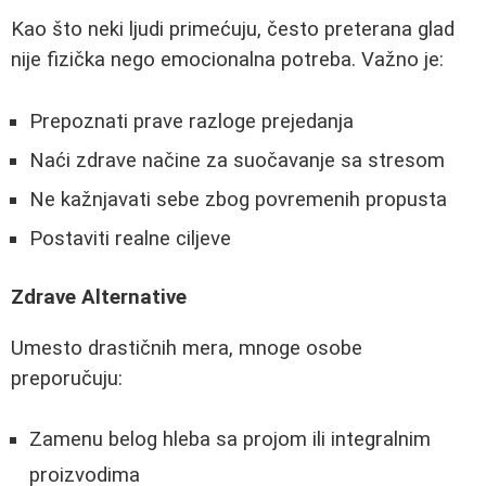
Kao što neki ljudi primećuju, često preterana glad
nije fizička nego emocionalna potreba. Važno je:
Prepoznati prave razloge prejedanja
Naći zdrave načine za suočavanje sa stresom
Ne kažnjavati sebe zbog povremenih propusta
Postaviti realne ciljeve
Zdrave Alternative
Umesto drastičnih mera, mnoge osobe
preporučuju:
Zamenu belog hleba sa projom ili integralnim
proizvodima