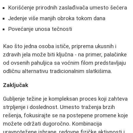
Korišćenje prirodnih zaslađivača umesto šećera
Jedenje više manjih obroka tokom dana
Povećanje unosa tečnosti
Kao što jedna osoba ističe, priprema ukusnih i
zdravih jela može biti ključna - na primer, palačinke
od ovsenih pahuljica sa voćnim filom predstavljaju
odličnu alternativu tradicionalnim slatkišima.
Zaključak
Gubljenje težine je kompleksan proces koji zahteva
strpljenje i doslednost. Umesto traženja brzih
rešenja, fokusirajte se na postepene promene koje
možete održati dugoročno. Kombinacija
uravnotežene ishrane, redovne fizičke aktivnosti i