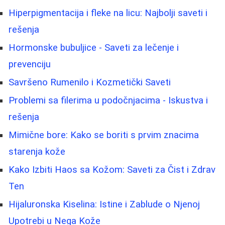
Hiperpigmentacija i fleke na licu: Najbolji saveti i
rešenja
Hormonske bubuljice - Saveti za lečenje i
prevenciju
Savršeno Rumenilo i Kozmetički Saveti
Problemi sa filerima u podočnjacima - Iskustva i
rešenja
Mimične bore: Kako se boriti s prvim znacima
starenja kože
Kako Izbiti Haos sa Kožom: Saveti za Čist i Zdrav
Ten
Hijaluronska Kiselina: Istine i Zablude o Njenoj
Upotrebi u Nega Kože