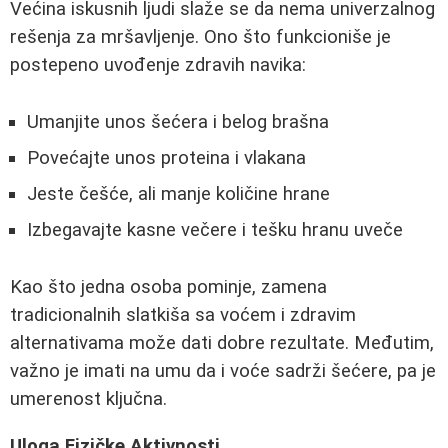
Većina iskusnih ljudi slaže se da nema univerzalnog
rešenja za mršavljenje. Ono što funkcioniše je
postepeno uvođenje zdravih navika:
Umanjite unos šećera i belog brašna
Povećajte unos proteina i vlakana
Jeste češće, ali manje količine hrane
Izbegavajte kasne večere i tešku hranu uveče
Kao što jedna osoba pominje, zamena
tradicionalnih slatkiša sa voćem i zdravim
alternativama može dati dobre rezultate. Međutim,
važno je imati na umu da i voće sadrži šećere, pa je
umerenost ključna.
Uloga Fizičke Aktivnosti