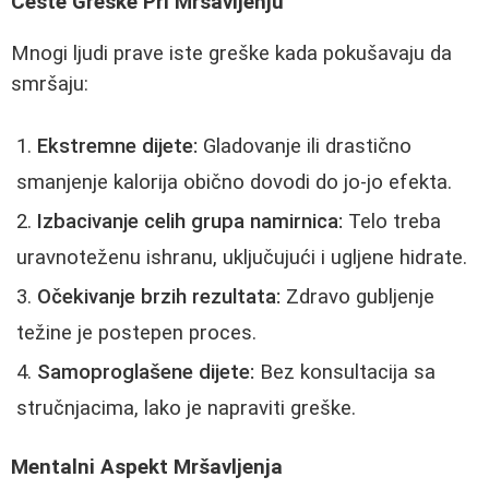
Česte Greške Pri Mršavljenju
Mnogi ljudi prave iste greške kada pokušavaju da
smršaju:
Ekstremne dijete:
Gladovanje ili drastično
smanjenje kalorija obično dovodi do jo-jo efekta.
Izbacivanje celih grupa namirnica:
Telo treba
uravnoteženu ishranu, uključujući i ugljene hidrate.
Očekivanje brzih rezultata:
Zdravo gubljenje
težine je postepen proces.
Samoproglašene dijete:
Bez konsultacija sa
stručnjacima, lako je napraviti greške.
Mentalni Aspekt Mršavljenja