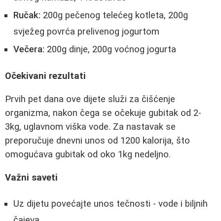
Ručak:
200g pečenog telećeg kotleta, 200g
svježeg povrća prelivenog jogurtom
Večera:
200g dinje, 200g voćnog jogurta
Očekivani rezultati
Prvih pet dana ove dijete služi za čišćenje
organizma, nakon čega se očekuje gubitak od 2-
3kg, uglavnom viška vode. Za nastavak se
preporučuje dnevni unos od 1200 kalorija, što
omogućava gubitak od oko 1kg nedeljno.
Važni saveti
Uz dijetu povećajte unos tečnosti - vode i biljnih
čajeva