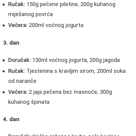
Ručak:
150g pečene piletine, 200g kuhanog
miješanog povrća
Večera:
200ml voćnog jogurta
3. dan
Doručak:
150ml voćnog jogurta, 200g jagoda
Ručak:
Tjestenina s kravljim sirom, 200ml soka
od naranče
Večera:
2 jaja pečena bez masnoće, 300g
kuhanog špinata
4. dan