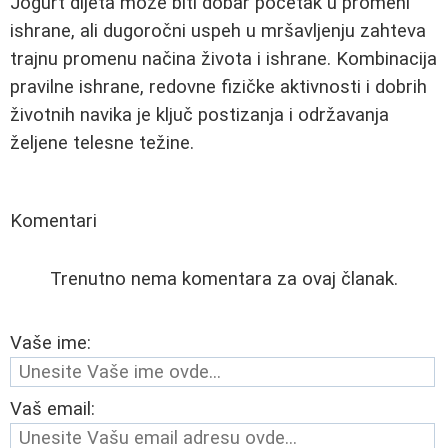
Jogurt dijeta može biti dobar početak u promeni
ishrane, ali dugoročni uspeh u mršavljenju zahteva
trajnu promenu načina života i ishrane. Kombinacija
pravilne ishrane, redovne fizičke aktivnosti i dobrih
životnih navika je ključ postizanja i održavanja
željene telesne težine.
Komentari
Trenutno nema komentara za ovaj članak.
Vaše ime:
Vaš email: