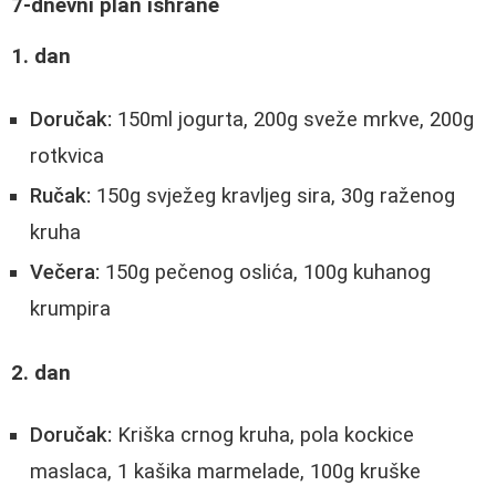
7-dnevni plan ishrane
1. dan
Doručak:
150ml jogurta, 200g sveže mrkve, 200g
rotkvica
Ručak:
150g svježeg kravljeg sira, 30g raženog
kruha
Večera:
150g pečenog oslića, 100g kuhanog
krumpira
2. dan
Doručak:
Kriška crnog kruha, pola kockice
maslaca, 1 kašika marmelade, 100g kruške