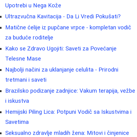
Upotrebi u Nega Kože
Ultrazvučna Kavitacija - Da Li Vredi Pokušati?
Matične ćelije iz pupčane vrpce - kompletan vodič
za buduće roditelje
Kako se Zdravo Ugojiti: Saveti za Povećanje
Telesne Mase
Najbolji načini za uklanjanje celulita - Prirodni
tretmani i saveti
Brazilsko podizanje zadnjice: Vakum terapija, vežbe
i iskustva
Hemijski Piling Lica: Potpuni Vodič sa Iskustvima i
Savetima
Seksualno zdravlje mladih žena: Mitovi i činjenice