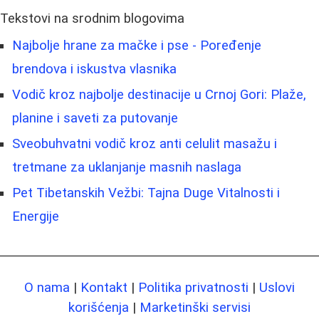
Tekstovi na srodnim blogovima
Najbolje hrane za mačke i pse - Poređenje
brendova i iskustva vlasnika
Vodič kroz najbolje destinacije u Crnoj Gori: Plaže,
planine i saveti za putovanje
Sveobuhvatni vodič kroz anti celulit masažu i
tretmane za uklanjanje masnih naslaga
Pet Tibetanskih Vežbi: Tajna Duge Vitalnosti i
Energije
O nama
|
Kontakt
|
Politika privatnosti
|
Uslovi
korišćenja
|
Marketinški servisi