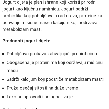
Jogurt dijeta je plan ishrane koji koristi prirodni
jogurt kao ključnu namirnicu. Jogurt sadrži
probiotike koji poboljšavaju rad creva, proteine za
očuvanje mišićne mase i kalcijum koji podržava
metabolizam masti.
Prednosti jogurt dijete
Poboljšava probavu zahvaljujući probioticima
Obogaćena je proteinima koji održavaju mišićnu
masu
Sadrži kalcijum koji podstiče metabolizam masti
Pruža osećaj sitosti na duže vreme
Lako se sprovodi i prilagodljiva je