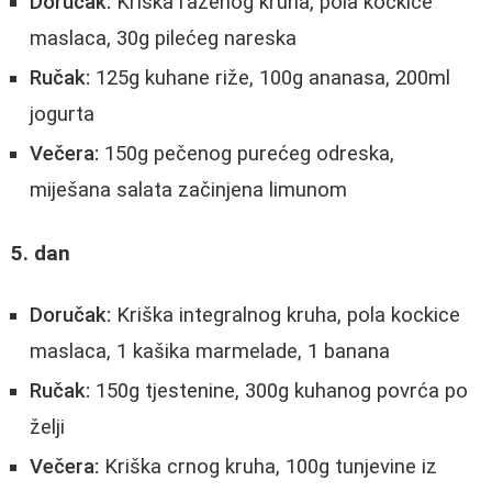
Doručak:
Kriška raženog kruha, pola kockice
maslaca, 30g pilećeg nareska
Ručak:
125g kuhane riže, 100g ananasa, 200ml
jogurta
Večera:
150g pečenog purećeg odreska,
miješana salata začinjena limunom
5. dan
Doručak:
Kriška integralnog kruha, pola kockice
maslaca, 1 kašika marmelade, 1 banana
Ručak:
150g tjestenine, 300g kuhanog povrća po
želji
Večera:
Kriška crnog kruha, 100g tunjevine iz