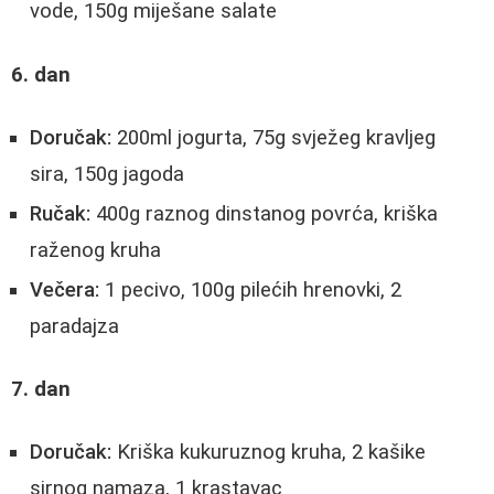
vode, 150g miješane salate
6. dan
Doručak:
200ml jogurta, 75g svježeg kravljeg
sira, 150g jagoda
Ručak:
400g raznog dinstanog povrća, kriška
raženog kruha
Večera:
1 pecivo, 100g pilećih hrenovki, 2
paradajza
7. dan
Doručak:
Kriška kukuruznog kruha, 2 kašike
sirnog namaza, 1 krastavac