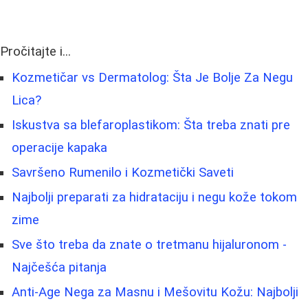
Pročitajte i...
Kozmetičar vs Dermatolog: Šta Je Bolje Za Negu
Lica?
Iskustva sa blefaroplastikom: Šta treba znati pre
operacije kapaka
Savršeno Rumenilo i Kozmetički Saveti
Najbolji preparati za hidrataciju i negu kože tokom
zime
Sve što treba da znate o tretmanu hijaluronom -
Najčešća pitanja
Anti-Age Nega za Masnu i Mešovitu Kožu: Najbolji