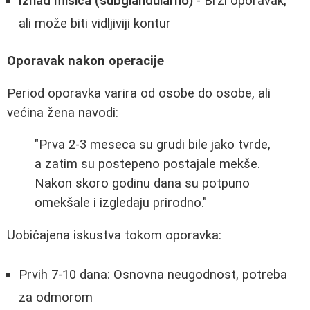
Iznad mišića (subglandularno)
- Brži oporavak,
ali može biti vidljiviji kontur
Oporavak nakon operacije
Period oporavka varira od osobe do osobe, ali
većina žena navodi:
"Prva 2-3 meseca su grudi bile jako tvrde,
a zatim su postepeno postajale mekše.
Nakon skoro godinu dana su potpuno
omekšale i izgledaju prirodno."
Uobičajena iskustva tokom oporavka:
Prvih 7-10 dana: Osnovna neugodnost, potreba
za odmorom