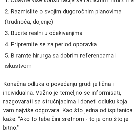
Obavite više konsultacija sa različitim hirurzima
Razmislite o svojim dugoročnim planovima
(trudnoća, dojenje)
Budite realni u očekivanjima
Pripremite se za period oporavka
Biramte hirurga sa dobrim referencama i
iskustvom
Konačna odluka o povećanju grudi je lična i
individualna. Važno je temeljno se informisati,
razgovarati sa stručnjacima i doneti odluku koja
vam najviše odgovara. Kao što jedna od ispitanica
kaže: "Ako to tebe čini sretnom - to je ono što je
bitno."