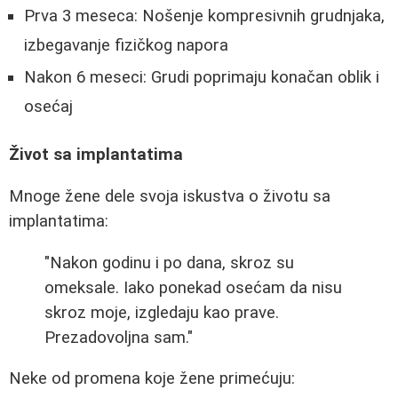
Prva 3 meseca: Nošenje kompresivnih grudnjaka,
izbegavanje fizičkog napora
Nakon 6 meseci: Grudi poprimaju konačan oblik i
osećaj
Život sa implantatima
Mnoge žene dele svoja iskustva o životu sa
implantatima:
"Nakon godinu i po dana, skroz su
omeksale. Iako ponekad osećam da nisu
skroz moje, izgledaju kao prave.
Prezadovoljna sam."
Neke od promena koje žene primećuju: