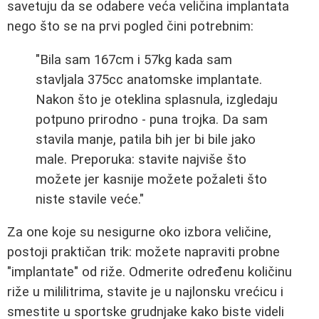
savetuju da se odabere veća veličina implantata
nego što se na prvi pogled čini potrebnim:
"Bila sam 167cm i 57kg kada sam
stavljala 375cc anatomske implantate.
Nakon što je oteklina splasnula, izgledaju
potpuno prirodno - puna trojka. Da sam
stavila manje, patila bih jer bi bile jako
male. Preporuka: stavite najviše što
možete jer kasnije možete požaleti što
niste stavile veće."
Za one koje su nesigurne oko izbora veličine,
postoji praktičan trik: možete napraviti probne
"implantate" od riže. Odmerite određenu količinu
riže u mililitrima, stavite je u najlonsku vrećicu i
smestite u sportske grudnjake kako biste videli