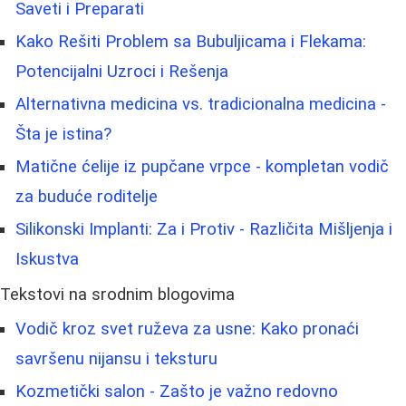
Saveti i Preparati
Kako Rešiti Problem sa Bubuljicama i Flekama:
Potencijalni Uzroci i Rešenja
Alternativna medicina vs. tradicionalna medicina -
Šta je istina?
Matične ćelije iz pupčane vrpce - kompletan vodič
za buduće roditelje
Silikonski Implanti: Za i Protiv - Različita Mišljenja i
Iskustva
Tekstovi na srodnim blogovima
Vodič kroz svet ruževa za usne: Kako pronaći
savršenu nijansu i teksturu
Kozmetički salon - Zašto je važno redovno