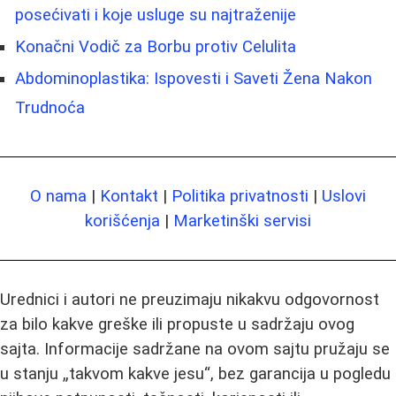
posećivati i koje usluge su najtraženije
Konačni Vodič za Borbu protiv Celulita
Abdominoplastika: Ispovesti i Saveti Žena Nakon
Trudnoća
O nama
|
Kontakt
|
Politika privatnosti
|
Uslovi
korišćenja
|
Marketinški servisi
Urednici i autori ne preuzimaju nikakvu odgovornost
za bilo kakve greške ili propuste u sadržaju ovog
sajta. Informacije sadržane na ovom sajtu pružaju se
u stanju „takvom kakve jesu“, bez garancija u pogledu