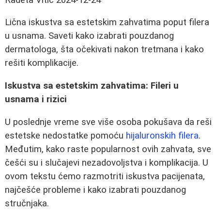
Lična iskustva sa estetskim zahvatima poput filera
u usnama. Saveti kako izabrati pouzdanog
dermatologa, šta očekivati nakon tretmana i kako
rešiti komplikacije.
Iskustva sa estetskim zahvatima: Fileri u
usnama i rizici
U poslednje vreme sve više osoba pokušava da reši
estetske nedostatke pomoću
hijaluronskih filera
.
Međutim, kako raste popularnost ovih zahvata, sve
češći su i slučajevi nezadovoljstva i komplikacija. U
ovom tekstu ćemo razmotriti iskustva pacijenata,
najčešće probleme i kako izabrati pouzdanog
stručnjaka.