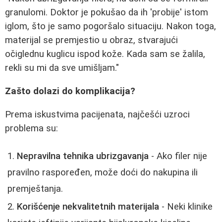
granulomi. Doktor je pokušao da ih 'probije' istom
iglom, što je samo pogoršalo situaciju. Nakon toga,
materijal se premjestio u obraz, stvarajući
očiglednu kuglicu ispod kože. Kada sam se žalila,
rekli su mi da sve umišljam."
Zašto dolazi do komplikacija?
Prema iskustvima pacijenata, najčešći uzroci
problema su:
Nepravilna tehnika ubrizgavanja
- Ako filer nije
pravilno raspoređen, može doći do nakupina ili
premještanja.
Korišćenje nekvalitetnih materijala
- Neki klinike