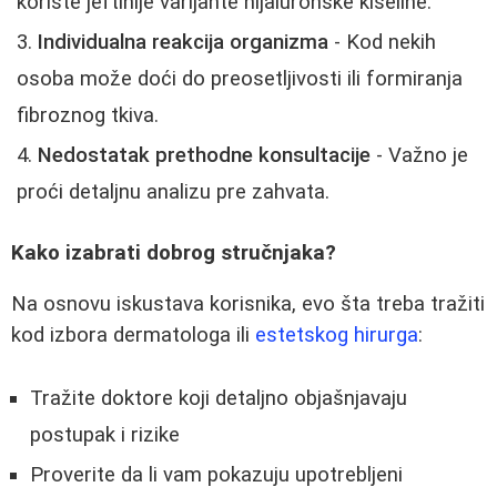
koriste jeftinije varijante hijaluronske kiseline.
Individualna reakcija organizma
- Kod nekih
osoba može doći do preosetljivosti ili formiranja
fibroznog tkiva.
Nedostatak prethodne konsultacije
- Važno je
proći detaljnu analizu pre zahvata.
Kako izabrati dobrog stručnjaka?
Na osnovu iskustava korisnika, evo šta treba tražiti
kod izbora dermatologa ili
estetskog hirurga
:
Tražite doktore koji detaljno objašnjavaju
postupak i rizike
Proverite da li vam pokazuju upotrebljeni