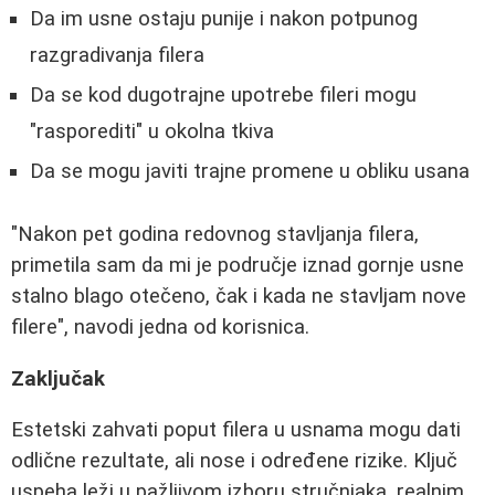
Da im usne ostaju punije i nakon potpunog
razgradivanja filera
Da se kod dugotrajne upotrebe fileri mogu
"rasporediti" u okolna tkiva
Da se mogu javiti trajne promene u obliku usana
"Nakon pet godina redovnog stavljanja filera,
primetila sam da mi je područje iznad gornje usne
stalno blago otečeno, čak i kada ne stavljam nove
filere", navodi jedna od korisnica.
Zaključak
Estetski zahvati poput filera u usnama mogu dati
odlične rezultate, ali nose i određene rizike. Ključ
uspeha leži u pažljivom izboru stručnjaka, realnim