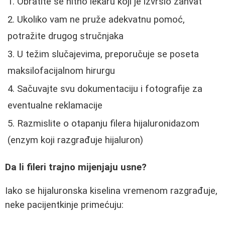
Obratite se hitno lekaru koji je izvršio zahvat
Ukoliko vam ne pruže adekvatnu pomoć,
potražite drugog stručnjaka
U težim slučajevima, preporučuje se poseta
maksilofacijalnom hirurgu
Sačuvajte svu dokumentaciju i fotografije za
eventualne reklamacije
Razmislite o otapanju filera hijaluronidazom
(enzym koji razgrađuje hijaluron)
Da li fileri trajno mijenjaju usne?
Iako se hijaluronska kiselina vremenom razgrađuje,
neke pacijentkinje primećuju: