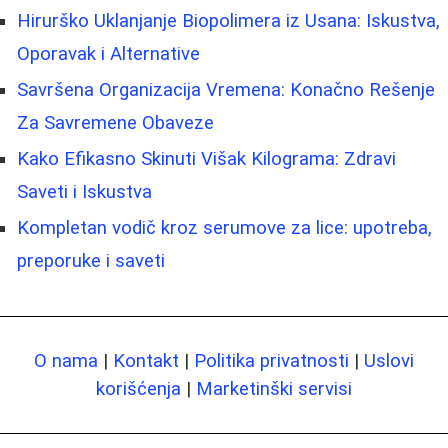
Hirurško Uklanjanje Biopolimera iz Usana: Iskustva,
Oporavak i Alternative
Savršena Organizacija Vremena: Konačno Rešenje
Za Savremene Obaveze
Kako Efikasno Skinuti Višak Kilograma: Zdravi
Saveti i Iskustva
Kompletan vodič kroz serumove za lice: upotreba,
preporuke i saveti
O nama
|
Kontakt
|
Politika privatnosti
|
Uslovi
korišćenja
|
Marketinški servisi