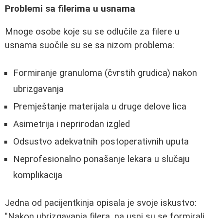
Problemi sa filerima u usnama
Mnoge osobe koje su se odlučile za filere u
usnama suočile su se sa nizom problema:
Formiranje granuloma (čvrstih grudica) nakon
ubrizgavanja
Premještanje materijala u druge delove lica
Asimetrija i neprirodan izgled
Odsustvo adekvatnih postoperativnih uputa
Neprofesionalno ponašanje lekara u slučaju
komplikacija
Jedna od pacijentkinja opisala je svoje iskustvo:
"Nakon ubrizgavanja filera, na usni su se formirali