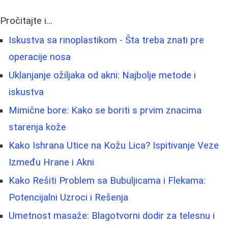
Pročitajte i...
Iskustva sa rinoplastikom - Šta treba znati pre
operacije nosa
Uklanjanje ožiljaka od akni: Najbolje metode i
iskustva
Mimične bore: Kako se boriti s prvim znacima
starenja kože
Kako Ishrana Utice na Kožu Lica? Ispitivanje Veze
Između Hrane i Akni
Kako Rešiti Problem sa Bubuljicama i Flekama:
Potencijalni Uzroci i Rešenja
Umetnost masaže: Blagotvorni dodir za telesnu i