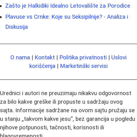
Zašto je Halkidiki Idealno Letovalište za Porodice
Plavuse vs Crnke: Koje su Seksipilnije? - Analiza i
Diskusija
O nama
|
Kontakt
|
Politika privatnosti
|
Uslovi
korišćenja
|
Marketinški servisi
Urednici i autori ne preuzimaju nikakvu odgovornost
za bilo kakve greške ili propuste u sadržaju ovog
sajta. Informacije sadržane na ovom sajtu pružaju se
u stanju „takvom kakve jesu“, bez garancija u pogledu
njihove potpunosti, tačnosti, korisnosti ili
blagovremenosti.