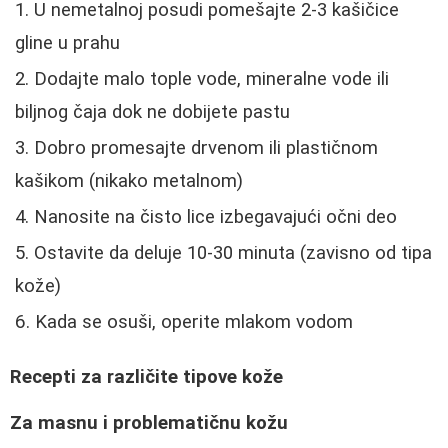
U nemetalnoj posudi pomešajte 2-3 kašičice
gline u prahu
Dodajte malo tople vode, mineralne vode ili
biljnog čaja dok ne dobijete pastu
Dobro promesajte drvenom ili plastičnom
kašikom (nikako metalnom)
Nanosite na čisto lice izbegavajući očni deo
Ostavite da deluje 10-30 minuta (zavisno od tipa
kože)
Kada se osuši, operite mlakom vodom
Recepti za različite tipove kože
Za masnu i problematičnu kožu