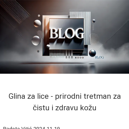
Glina za lice - prirodni tretman za
čistu i zdravu kožu
Radeta Vitić
2024-11-19