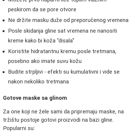
peskirom da se pore otvore
Ne držite masku duže od preporučenog vremena
Posle skidanja gline sat vremena ne nanositi
kreme kako bi koža "disala"
Koristite hidratantnu kremu posle tretmana,
posebno ako imate suvu kožu
Budite strpljivi - efekti su kumulativni i vide se
nakon nekoliko tretmana
Gotove maske sa glinom
Za one koji ne žele sami da pripremaju maske, na
tržištu postoje gotovi proizvodi na bazi gline.
Popularni su: