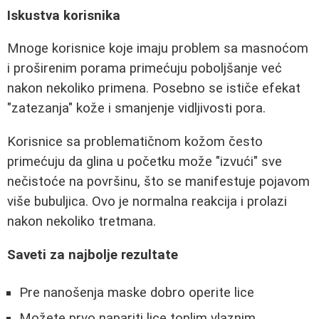
Iskustva korisnika
Mnoge korisnice koje imaju problem sa masnoćom
i proširenim porama primećuju poboljšanje već
nakon nekoliko primena. Posebno se ističe efekat
"zatezanja" kože i smanjenje vidljivosti pora.
Korisnice sa problematičnom kožom često
primećuju da glina u početku može "izvući" sve
nečistoće na površinu, što se manifestuje pojavom
više bubuljica. Ovo je normalna reakcija i prolazi
nakon nekoliko tretmana.
Saveti za najbolje rezultate
Pre nanošenja maske dobro operite lice
Možete prvo napariti lice toplim vlaznim