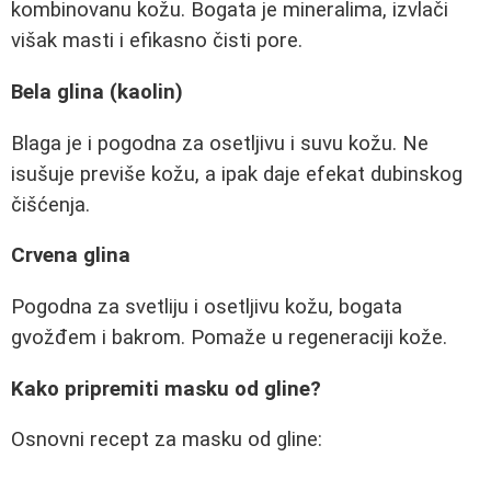
kombinovanu kožu. Bogata je mineralima, izvlači
višak masti i efikasno čisti pore.
Bela glina (kaolin)
Blaga je i pogodna za osetljivu i suvu kožu. Ne
isušuje previše kožu, a ipak daje efekat dubinskog
čišćenja.
Crvena glina
Pogodna za svetliju i osetljivu kožu, bogata
gvožđem i bakrom. Pomaže u regeneraciji kože.
Kako pripremiti masku od gline?
Osnovni recept za masku od gline: