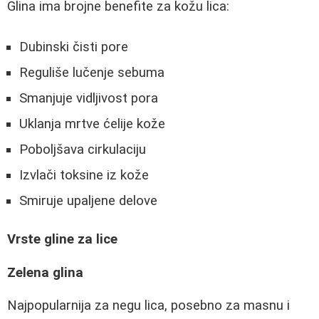
Glina ima brojne benefite za kožu lica:
Dubinski čisti pore
Reguliše lučenje sebuma
Smanjuje vidljivost pora
Uklanja mrtve ćelije kože
Poboljšava cirkulaciju
Izvlači toksine iz kože
Smiruje upaljene delove
Vrste gline za lice
Zelena glina
Najpopularnija za negu lica, posebno za masnu i