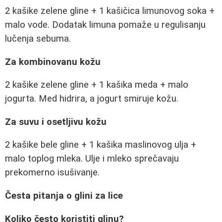
2 kašike zelene gline + 1 kašičica limunovog soka +
malo vode. Dodatak limuna pomaže u regulisanju
lučenja sebuma.
Za kombinovanu kožu
2 kašike zelene gline + 1 kašika meda + malo
jogurta. Med hidrira, a jogurt smiruje kožu.
Za suvu i osetljivu kožu
2 kašike bele gline + 1 kašika maslinovog ulja +
malo toplog mleka. Ulje i mleko sprečavaju
prekomerno isušivanje.
Česta pitanja o glini za lice
Koliko često koristiti glinu?