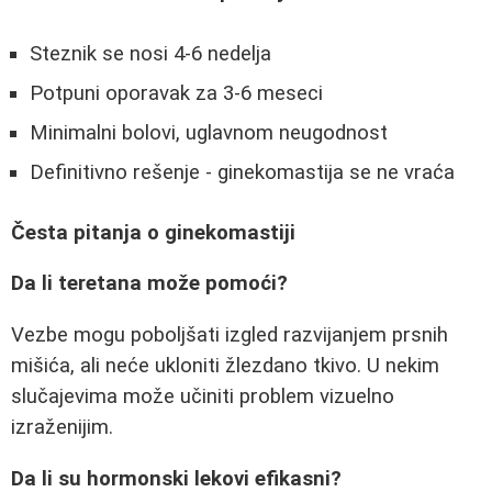
Steznik se nosi 4-6 nedelja
Potpuni oporavak za 3-6 meseci
Minimalni bolovi, uglavnom neugodnost
Definitivno rešenje - ginekomastija se ne vraća
Česta pitanja o ginekomastiji
Da li teretana može pomoći?
Vezbe mogu poboljšati izgled razvijanjem prsnih
mišića, ali neće ukloniti žlezdano tkivo. U nekim
slučajevima može učiniti problem vizuelno
izraženijim.
Da li su hormonski lekovi efikasni?