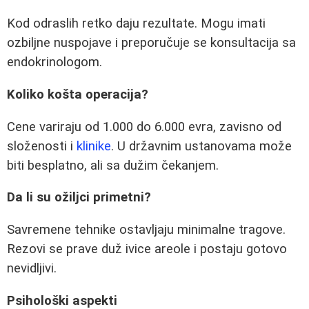
Kod odraslih retko daju rezultate. Mogu imati
ozbiljne nuspojave i preporučuje se konsultacija sa
endokrinologom.
Koliko košta operacija?
Cene variraju od 1.000 do 6.000 evra, zavisno od
složenosti i
klinike
. U državnim ustanovama može
biti besplatno, ali sa dužim čekanjem.
Da li su ožiljci primetni?
Savremene tehnike ostavljaju minimalne tragove.
Rezovi se prave duž ivice areole i postaju gotovo
nevidljivi.
Psihološki aspekti