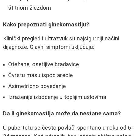
štitnom žlezdom
Kako prepoznati ginekomastiju?
Klinički pregled i ultrazvuk su najsigurniji načini
dijagnoze. Glavni simptomi uključuju:
Otežane, osetljive bradavice
Čvrstu masu ispod areole
Asimetrično povećanje
Izraženije izbočenje u toplijim uslovima
Da li ginekomastija može da nestane sama?
U pubertetu se često povlači spontano u roku od 6-