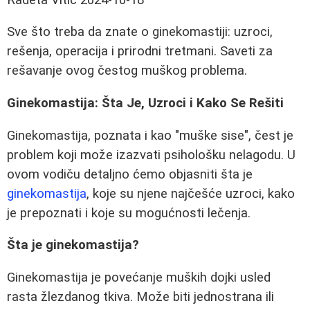
Sve što treba da znate o ginekomastiji: uzroci,
rešenja, operacija i prirodni tretmani. Saveti za
rešavanje ovog čestog muškog problema.
Ginekomastija: Šta Je, Uzroci i Kako Se Rešiti
Ginekomastija, poznata i kao "muške sise", čest je
problem koji može izazvati psihološku nelagodu. U
ovom vodiču detaljno ćemo objasniti šta je
ginekomastija
, koje su njene najčešće uzroci, kako
je prepoznati i koje su mogućnosti lečenja.
Šta je ginekomastija?
Ginekomastija je povećanje muških dojki usled
rasta žlezdanog tkiva. Može biti jednostrana ili