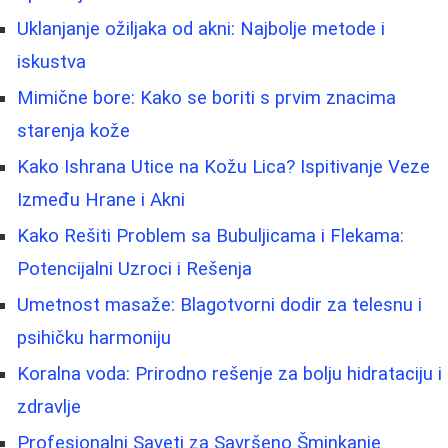
Uklanjanje ožiljaka od akni: Najbolje metode i
iskustva
Mimične bore: Kako se boriti s prvim znacima
starenja kože
Kako Ishrana Utice na Kožu Lica? Ispitivanje Veze
Između Hrane i Akni
Kako Rešiti Problem sa Bubuljicama i Flekama:
Potencijalni Uzroci i Rešenja
Umetnost masaže: Blagotvorni dodir za telesnu i
psihičku harmoniju
Koralna voda: Prirodno rešenje za bolju hidrataciju i
zdravlje
Profesionalni Saveti za Savršeno Šminkanje