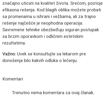
značajno uticati na kvalitet života. Srećom, postoje
efikasna rešenja. Kod blagih oblika možete probati
sa promenama u ishrani i vežbama, ali za trajno
rešenje najčešće je neophodna operacija.
Savremene tehnike obezbeđuju siguran postupak
sa brzim oporavkom i odličnim estetskim
rezultatima.
Važno:
Uvek se konsultujte sa lekarom pre
donošenja bilo kakvih odluka o lečenju.
Komentari
Trenutno nema komentara za ovaj članak.