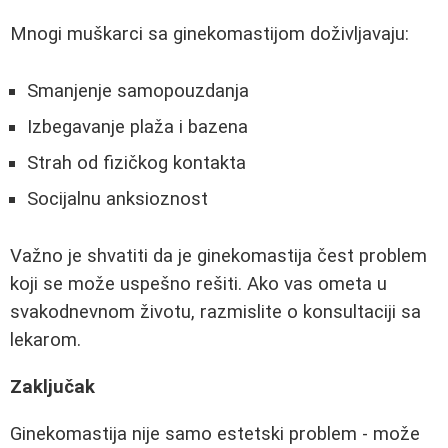
Mnogi muškarci sa ginekomastijom doživljavaju:
Smanjenje samopouzdanja
Izbegavanje plaža i bazena
Strah od fizičkog kontakta
Socijalnu anksioznost
Važno je shvatiti da je ginekomastija čest problem
koji se može uspešno rešiti. Ako vas ometa u
svakodnevnom životu, razmislite o konsultaciji sa
lekarom.
Zaključak
Ginekomastija nije samo estetski problem - može