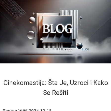
Ginekomastija: Šta Je, Uzroci i Kako
Se Rešiti
Radeta Vitić
2024-10-18