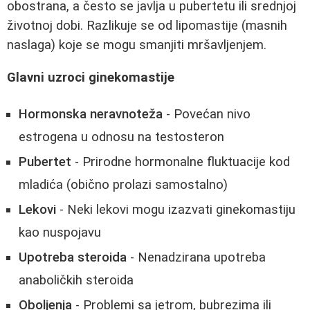
obostrana, a često se javlja u pubertetu ili srednjoj
životnoj dobi. Razlikuje se od lipomastije (masnih
naslaga) koje se mogu smanjiti mršavljenjem.
Glavni uzroci ginekomastije
Hormonska neravnoteža
- Povećan nivo
estrogena u odnosu na testosteron
Pubertet
- Prirodne hormonalne fluktuacije kod
mladića (obično prolazi samostalno)
Lekovi
- Neki lekovi mogu izazvati ginekomastiju
kao nuspojavu
Upotreba steroida
- Nenadzirana upotreba
anaboličkih steroida
Oboljenja
- Problemi sa jetrom, bubrezima ili