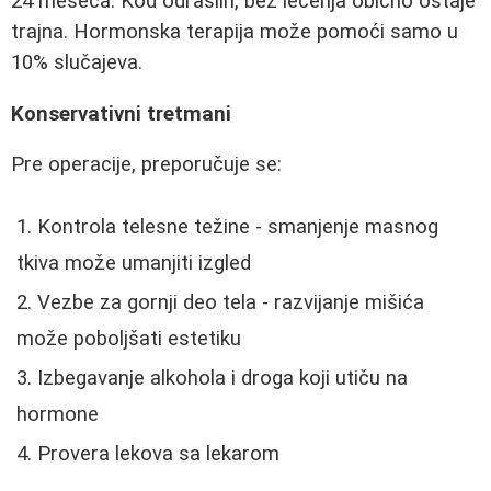
24 meseca. Kod odraslih, bez lečenja obično ostaje
trajna. Hormonska terapija može pomoći samo u
10% slučajeva.
Konservativni tretmani
Pre operacije, preporučuje se:
Kontrola telesne težine - smanjenje masnog
tkiva može umanjiti izgled
Vezbe za gornji deo tela - razvijanje mišića
može poboljšati estetiku
Izbegavanje alkohola i droga koji utiču na
hormone
Provera lekova sa lekarom