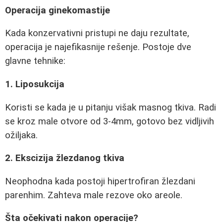
Operacija ginekomastije
Kada konzervativni pristupi ne daju rezultate,
operacija je najefikasnije rešenje. Postoje dve
glavne tehnike:
1. Liposukcija
Koristi se kada je u pitanju višak masnog tkiva. Radi
se kroz male otvore od 3-4mm, gotovo bez vidljivih
ožiljaka.
2. Ekscizija žlezdanog tkiva
Neophodna kada postoji hipertrofiran žlezdani
parenhim. Zahteva male rezove oko areole.
Šta očekivati nakon operacije?