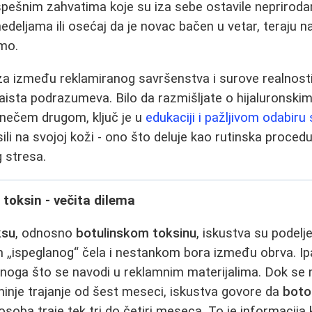
spešnim zahvatima koje su iza sebe ostavile neprirodan 
nedeljama ili osećaj da je novac bačen u vetar, teraju 
emo.
a između reklamiranog savršenstva i surove realnosti
aista podrazumeva. Bilo da razmišljate o hijaluronskim
li nečem drugom, ključ je u
edukaciji i pažljivom odabiru
ili na svojoj koži - ono što deluje kao rutinska proce
 stresa.
 toksin - večita dilema
ksu
, odnosno
botulinskom toksinu
, iskustva su podelj
 „ispeglanog“ čela i nestankom bora između obrva. Ipa
noga što se navodi u reklamnim materijalima. Dok se 
inje trajanje od šest meseci, iskustva govore da
bot
soba traje tek tri do četiri meseca. To je informacija 