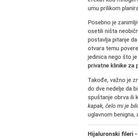
umu prilikom planira
Posebno je zanimlji
osetili ništa neobičn
postavlja pitanje da
otvara temu poveren
jedinica nego što je
privatne klinike za 
Takođe, važno je z
do dve nedelje da b
spuštanje obrva ili
kapak, čelo mi je bil
uglavnom benigna, al
Hijaluronski filer