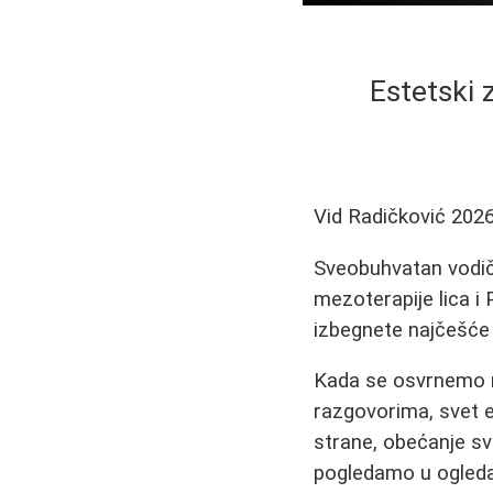
Estetski 
Vid Radičković
2026
Sveobuhvatan vodič 
mezoterapije lica i 
izbegnete najčešće
Kada se osvrnemo n
razgovorima, svet e
strane, obećanje sv
pogledamo u ogleda