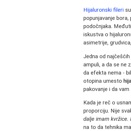
Hijaluronski fileri
su
popunjavanje bora, 
podočnjaka. Međuti
iskustva o hijaluro
asimetrije, grudvica
Jedna od najčešćih
ampuli, a da se ne z
da efekta nema - bi
otopina umesto
hij
pakovanje i da vam s
Kada je reč o usna
proporciju. Nije sva
dalje imam kvržice.
na to da tehnika ma