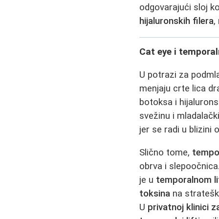
odgovarajući sloj k
hijaluronskih filera
,
Cat eye i temporal
U potrazi za podmla
menjaju crte lica dr
botoksa i hijalurons
svežinu i mladalačk
jer se radi u blizini 
Slično tome,
tempor
obrva i slepoočnica
je u
temporalnom li
toksina
na stratešk
U
privatnoj klinici z