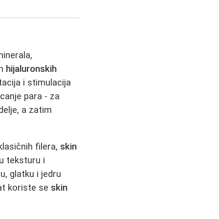
minerala,
ih
hijaluronskih
cija i stimulacija
canje para - za
delje, a zatim
klasičnih filera,
skin
u teksturu i
u, glatku i jedru
at koriste se
skin