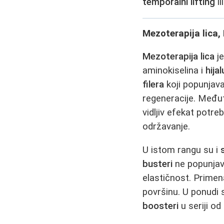
temporalni lifting
il
Mezoterapija lica, 
Mezoterapija lica
je
aminokiselina i
hija
filera
koji popunjava
regeneracije. Međut
vidljiv efekat potr
održavanje.
U istom rangu su i
busteri
ne popunjava
elastičnost. Prime
površinu. U ponudi 
boosteri
u seriji od