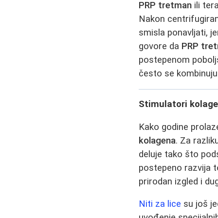
PRP tretman
ili te
Nakon centrifugiran
smisla ponavljati, j
govore da
PRP tre
postepenom poboljš
često se kombinuju
Stimulatori kolagen
Kako godine prolaze
kolagena
. Za razli
deluje tako što pod
postepeno razvija 
prirodan izgled i du
Niti za lice
su još je
uvođenje specijaln