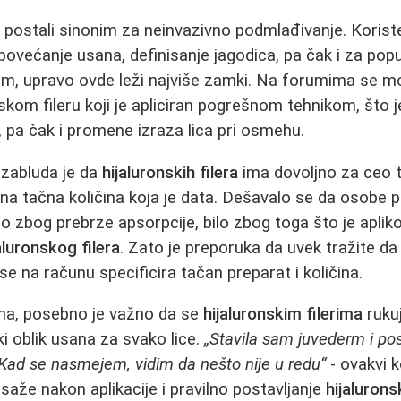
 postali sinonim za neinvazivno podmlađivanje. Korist
povećanje usana, definisanje jagodica, pa čak i za pop
m, upravo ovde leži najviše zamki. Na forumima se mo
nskom fileru koji je apliciran pogrešnom tehnikom, što 
, pa čak i promene izraza lica pri osmehu.
 zabluda je da
hijaluronskih filera
ima dovoljno za ceo 
na tačna količina koja je data. Dešavalo se da osobe pla
lo zbog prebrze apsorpcije, bilo zbog toga što je aplik
aluronskog filera
. Zato je preporuka da uvek tražite da 
e na računu specificira tačan preparat i količina.
ma, posebno je važno da se
hijaluronskim filerima
ruku
ki oblik usana za svako lice.
„Stavila sam juvederm i pos
 Kad se nasmejem, vidim da nešto nije u redu“
- ovakvi 
saže nakon aplikacije i pravilno postavljanje
hijalurons