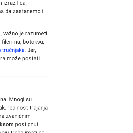
izraz lica,
nas da zastanemo i
, važno je razumeti
 filerima, botoksu,
 stručnjaka
. Jer,
dura može postati
ena. Mnogi su
k, realnost trajanja
na zvaničnim
oksom
postignut
koju treba imati na