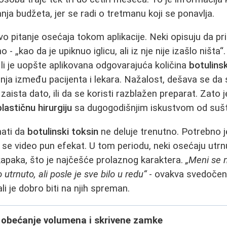
nja budžeta, jer se radi o tretmanu koji se ponavlja.
vo pitanje osećaja tokom aplikacije. Neki opisuju da pr
o - „kao da je upiknuo iglicu, ali iz nje nije izašlo ništa“
 li je uopšte aplikovana odgovarajuća količina
botulins
ja između pacijenta i lekara. Nažalost, dešava se da s
 zaista dato, ili da se koristi razblažen preparat. Zato 
plastičnu hirurgiju
sa dugogodišnjim iskustvom od sušt
nati da
botulinski toksin
ne deluje trenutno. Potrebno j
i se video pun efekat. U tom periodu, neki osećaju utrn
 kapaka, što je najčešće prolaznog karaktera.
„Meni se 
o utrnuto, ali posle je sve bilo u redu“
- ovakva svedočens
i je dobro biti na njih spreman.
i - obećanje volumena i skrivene zamke