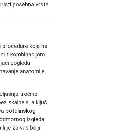
risti posebna vrsta
e procedure koje ne
gnut kombinacijom
ajući pogledu
navanje anatomije,
oljašnje trećine
z skalpela, a ključ
ica
botulinskog
 odmornog izgleda.
i je za vas bolji