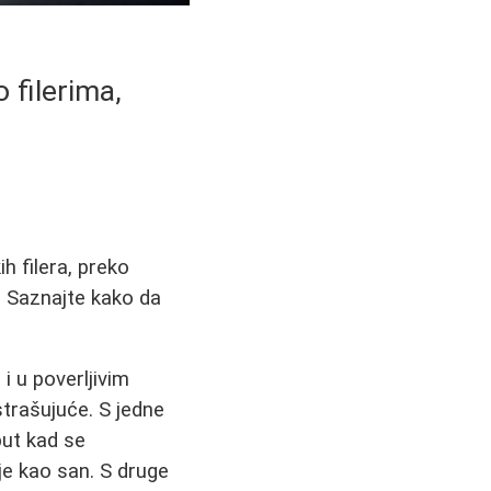
 filerima,
h filera, preko
а. Saznajte kako da
 u poverljivim
trašujuće. S jedne
put kad se
je kao san. S druge