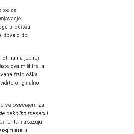
e se za
unjavanje
gu pročitati
je dovelo do
tretman u jednoj
te dva mililitra, a
ovana fiziološka
vidite originalno
je sa osećajem za
le nekoliko meseci i
komentari ukazuju
kog filera
u