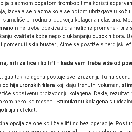
rapija plazmom bogatom trombocitima koristi sopstvenu
ja, izdvaja se plazma koja se potom ubrizgava u kožu
er stimuliše prirodnu produkciju kolagena i elastina. M
tmanom
ne treba očekivati dramatične promene - pre s
anju kvaliteta kože nego o uklanjanju dubokih bora. 
 i pomenuti
skin busteri
, čime se postiže sinergijski ef
a, niti za lice i lip lift - kada vam treba više od po
, gubitak kolagena postaje sve izraženiji. Tu na scenu
ku od
hijaluronskih filera
koji daju trenutni volumen,
stim
stiče sopstvenu proizvodnju kolagena. Dakle, rezultat n
tokom nekoliko meseci.
Stimulatori kolagena
su idealni
gotrajan efekat.
dna opcija za one koji žele lifting bez operacije. Pos
ih niti koje se vremenom razgrađuju, a za sobom ostav