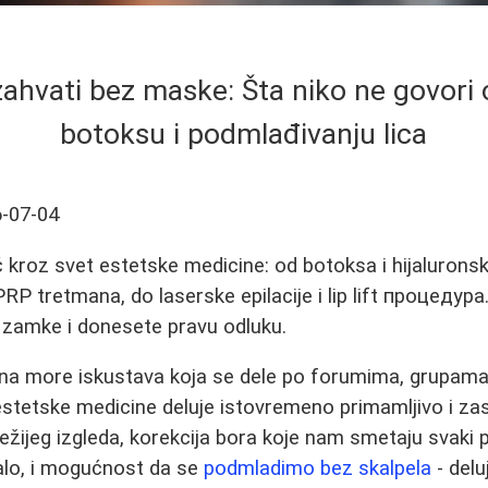
zahvati bez maske: Šta niko ne govori o
botoksu i podmlađivanju lica
-07-04
kroz svet estetske medicine: od botoksa i hijaluronski
PRP tretmana, do laserske epilacije i lip lift процедур
 zamke i donesete pravu odluku.
a more iskustava koja se dele po forumima, grupama i
stetske medicine deluje istovremeno primamljivo i zas
ežijeg izgleda, korekcija bora koje nam smetaju svaki 
lo, i mogućnost da se
podmladimo bez skalpela
- delu