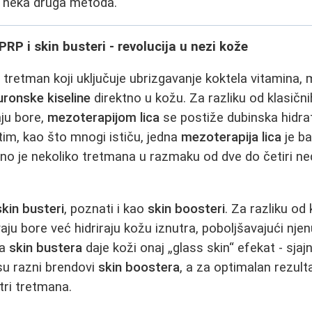
i neka druga metoda.
PRP i skin busteri - revolucija u nezi kože
 tretman koji uključuje ubrizgavanje koktela vitamina, 
luronske kiseline
direktno u kožu. Za razliku od klasičn
ju bore,
mezoterapijom lica
se postiže dubinska hidrata
im, kao što mnogi ističu, jedna
mezoterapija lica
je ba
ebno je nekoliko tretmana u razmaku od dve do četiri ne
skin busteri
, poznati i kao
skin boosteri
. Za razliku od 
ju bore već hidriraju kožu iznutra, poboljšavajući njen
na
skin bustera
daje koži onaj „glass skin“ efekat - sjajn
su razni brendovi
skin boostera
, a za optimalan rezult
 tri tretmana.