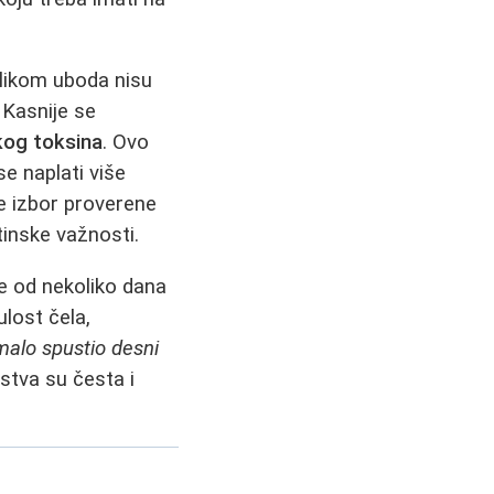
ilikom uboda nisu
. Kasnije se
kog toksina
. Ovo
e naplati više
je izbor proverene
inske važnosti.
e od nekoliko dana
ulost čela,
malo spustio desni
tva su česta i