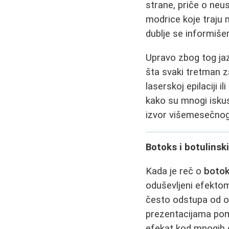
strane, priče o neu
modrice koje traju 
dublje se informiš
Upravo zbog tog jaz
šta svaki tretman z
laserskoj epilaciji i
kako su mnogi iskus
izvor višemesečnog
Botoks i botulinski
Kada je reč o
boto
oduševljeni efektom
često odstupa od o
prezentacijama pom
efekat kod mnogih o