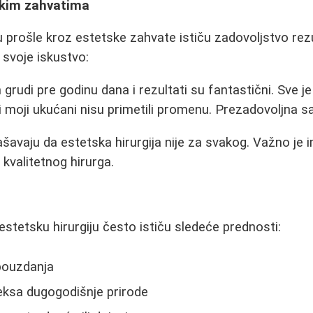
skim zahvatima
prošle kroz estetske zahvate ističu zadovoljstvo rez
a svoje iskustvo:
grudi pre godinu dana i rezultati su fantastični. Sve j
i moji ukućani nisu primetili promenu. Prezadovoljna s
šavaju da estetska hirurgija nije za svakog. Važno je i
i kvalitetnog hirurga.
estetsku hirurgiju često ističu sledeće prednosti:
ouzdanja
ksa dugogodišnje prirode