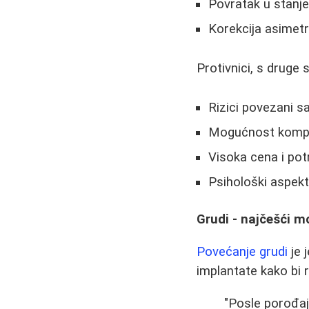
Povratak u stanje 
Korekcija asimetri
Protivnici, s druge
Rizici povezani s
Mogućnost kompli
Visoka cena i po
Psihološki aspekt
Grudi - najčešći m
Povećanje grudi
je 
implantate kako bi r
"Posle porođaj