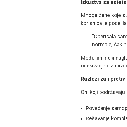
Iskustva sa estet
Mnoge žene koje su 
korisnica je podelil
"Operisala sam 
normale, čak n
Međutim, neki nagla
očekivanja i izabrat
Razlozi za i protiv
Oni koji podržavaju 
Povećanje samop
Rešavanje komple