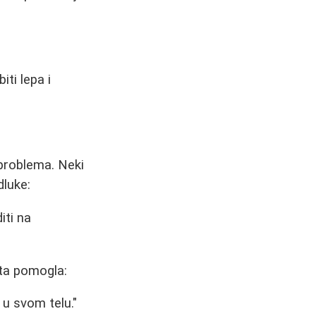
ti lepa i
 problema. Neki
luke:
iti na
sta pomogla:
u svom telu."