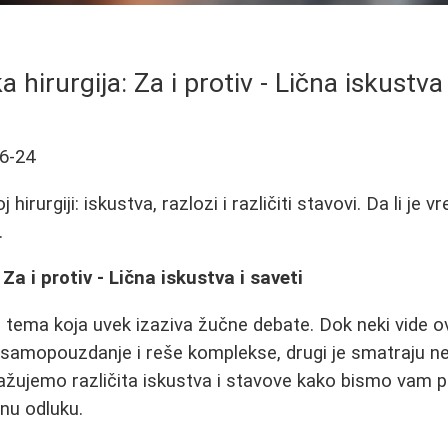
a hirurgija: Za i protiv - Lična iskustva 
6-24
 hirurgiji: iskustva, razlozi i različiti stavovi. Da li je v
.
 Za i protiv - Lična iskustva i saveti
je tema koja uvek izaziva žučne debate. Dok neki vide 
 samopouzdanje i reše komplekse, drugi je smatraju n
ažujemo različita iskustva i stavove kako bismo vam 
nu odluku.