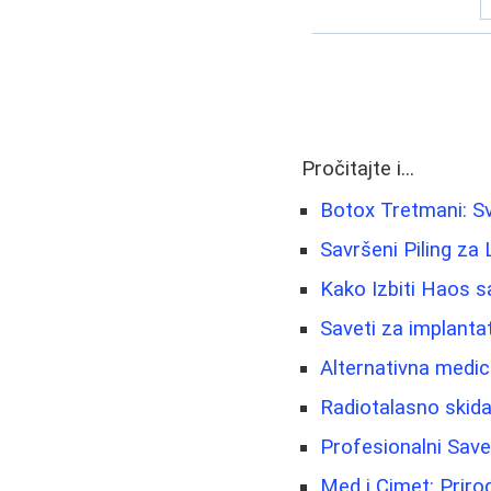
Pročitajte i...
Botox Tretmani: Sv
Savršeni Piling za
Kako Izbiti Haos s
Saveti za implanta
Alternativna medici
Radiotalasno skida
Profesionalni Sav
Med i Cimet: Prirod