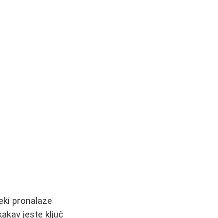
neki pronalaze
akav jeste ključ