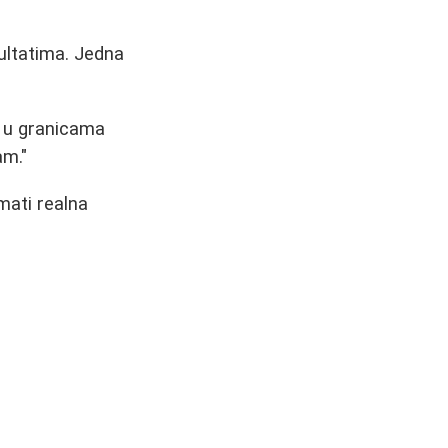
ultatima. Jedna
e u granicama
am."
mati realna