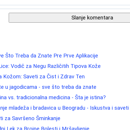
Slanje komentara
e Što Treba da Znate Pre Prve Aplikacije
 Lice: Vodič za Negu Različitih Tipova Kože
a Kožom: Saveti za Čist i Zdrav Ten
te u jagodicama - sve što treba da znate
na vs. tradicionalna medicina - Šta je istina?
nje mladeža i bradavica u Beogradu - Iskustva i saveti
eti za Savršeno Šminkanje
ni Lek za Brojne Bolesti i Mršavljenje