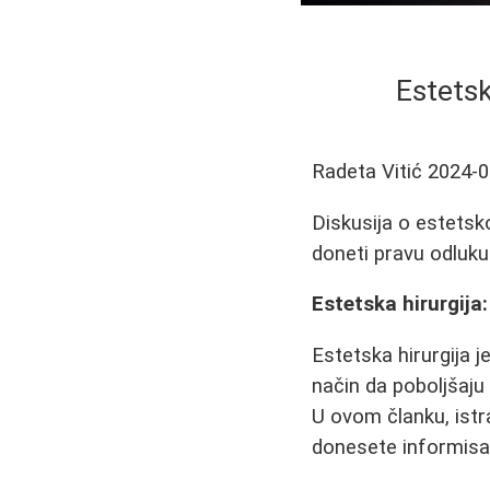
Estetsk
Radeta Vitić
2024-0
Diskusija o estetskoj
doneti pravu odluku
Estetska hirurgija:
Estetska hirurgija 
način da poboljšaju
U ovom članku, istr
donesete informisa