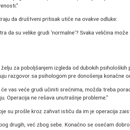
enosti."
aju da društveni pritisak utiče na ovakve odluke:
a da su velike grudi 'normalne'? Svaka veličina može bi
i želju za poboljšanjem izgleda od dubokih psiholoških
čuju razgovor sa psihologom pre donošenja konačne od
a će vas veće grudi učiniti srećnima, možda treba porad
u. Operacija ne rešava unutrašnje probleme."
je su prošle kroz zahvat ističu da im je operacija zai
bog drugih, već zbog sebe. Konačno se osećam dobro 