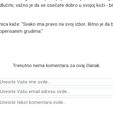
lučite, važno je da se osećate dobro u svojoj koži - bil
nica kaže: "Svako ima pravo na svoj izbor. Bitno je da
i operisanim grudima."
Trenutno nema komentara za ovaj članak.