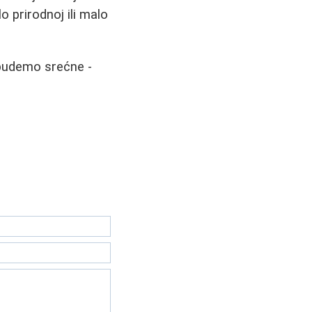
o prirodnoj ili malo
 budemo srećne -