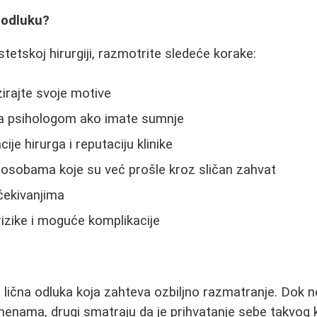
 odluku?
tetskoj hirurgiji, razmotrite sledeće korake:
zirajte svoje motive
sa psihologom ako imate sumnje
acije hirurga i reputaciju klinike
osobama koje su već prošle kroz sličan zahvat
očekivanjima
izike i moguće komplikacije
je lična odluka koja zahteva ozbiljno razmatranje. Dok 
enama, drugi smatraju da je prihvatanje sebe takvog k