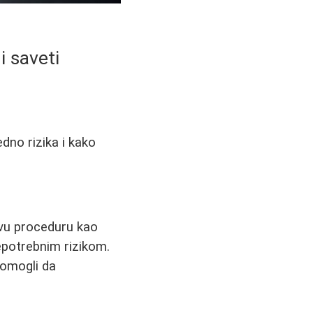
i saveti
redno rizika i kako
ovu proceduru kao
epotrebnim rizikom.
pomogli da