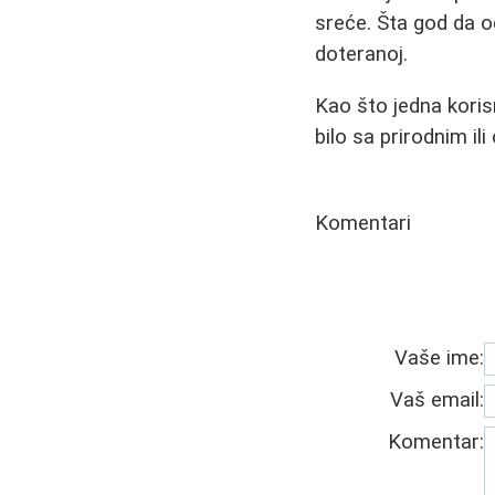
sreće. Šta god da od
doteranoj.
Kao što jedna koris
bilo sa prirodnim il
Komentari
Vaše ime:
Vaš email:
Komentar: