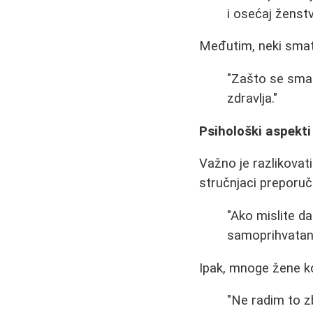
i osećaj ženstv
Međutim, neki smatr
"Zašto se smatr
zdravlja."
Psihološki aspekti
Važno je razlikovat
stručnjaci preporu
"Ako mislite d
samoprihvatanj
Ipak, mnoge žene ko
"Ne radim to z