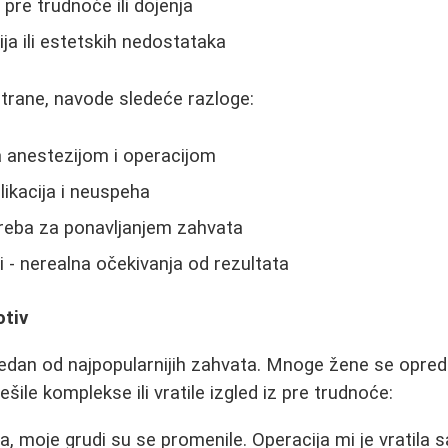
pre trudnoće ili dojenja
ja ili estetskih nedostataka
 strane, navode sledeće razloge:
a anestezijom i operacijom
kacija i neuspeha
treba za ponavljanjem zahvata
i - nerealna očekivanja od rezultata
otiv
jedan od najpopularnijih zahvata. Mnoge žene se oprede
ešile komplekse ili vratile izgled iz pre trudnoće:
a, moje grudi su se promenile. Operacija mi je vratil