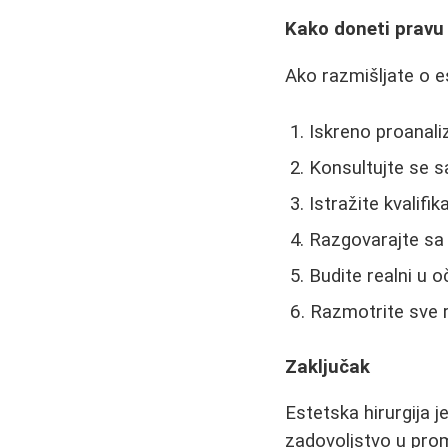
Kako doneti pravu
Ako razmišljate o es
Iskreno proanali
Konsultujte se 
Istražite kvalifik
Razgovarajte sa 
Budite realni u 
Razmotrite sve r
Zaključak
Estetska hirurgija 
zadovoljstvo u prom