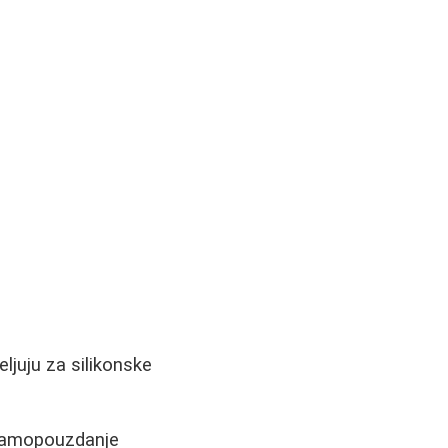
ljuju za silikonske
a samopouzdanje