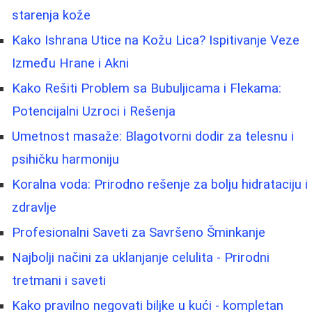
starenja kože
Kako Ishrana Utice na Kožu Lica? Ispitivanje Veze
Između Hrane i Akni
Kako Rešiti Problem sa Bubuljicama i Flekama:
Potencijalni Uzroci i Rešenja
Umetnost masaže: Blagotvorni dodir za telesnu i
psihičku harmoniju
Koralna voda: Prirodno rešenje za bolju hidrataciju i
zdravlje
Profesionalni Saveti za Savršeno Šminkanje
Najbolji načini za uklanjanje celulita - Prirodni
tretmani i saveti
Kako pravilno negovati biljke u kući - kompletan