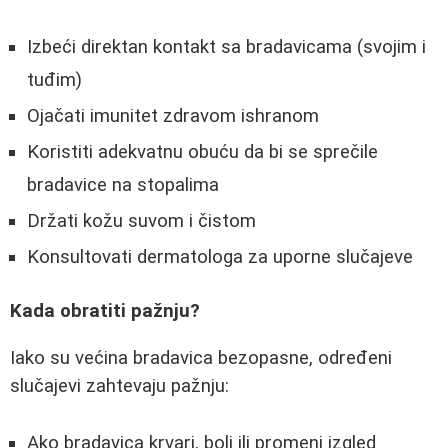
Izbeći direktan kontakt sa bradavicama (svojim i
tuđim)
Ojačati imunitet zdravom ishranom
Koristiti adekvatnu obuću da bi se sprečile
bradavice na stopalima
Držati kožu suvom i čistom
Konsultovati dermatologa za uporne slučajeve
Kada obratiti pažnju?
Iako su većina bradavica bezopasne, određeni
slučajevi zahtevaju pažnju:
Ako bradavica krvari, boli ili promeni izgled