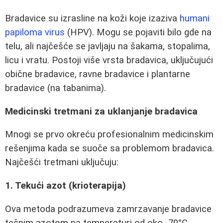
Bradavice su izrasline na koži koje izaziva
humani
papiloma virus
(HPV). Mogu se pojaviti bilo gde na
telu, ali najčešće se javljaju na šakama, stopalima,
licu i vratu. Postoji više vrsta bradavica, uključujući
obične bradavice, ravne bradavice i plantarne
bradavice (na tabanima).
Medicinski tretmani za uklanjanje bradavica
Mnogi se prvo okreću profesionalnim medicinskim
rešenjima kada se suoče sa problemom bradavica.
Najčešći tretmani uključuju:
1. Tekući azot (krioterapija)
Ova metoda podrazumeva zamrzavanje bradavice
tečnim azotom na temperaturi od oko -70°C.