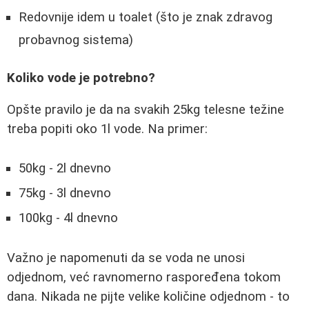
Redovnije idem u toalet (što je znak zdravog
probavnog sistema)
Koliko vode je potrebno?
Opšte pravilo je da na svakih 25kg telesne težine
treba popiti oko 1l vode. Na primer:
50kg - 2l dnevno
75kg - 3l dnevno
100kg - 4l dnevno
Važno je napomenuti da se voda ne unosi
odjednom, već ravnomerno raspoređena tokom
dana. Nikada ne pijte velike količine odjednom - to