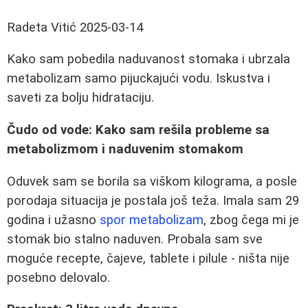
Radeta Vitić
2025-03-14
Kako sam pobedila naduvanost stomaka i ubrzala
metabolizam samo pijuckajući vodu. Iskustva i
saveti za bolju hidrataciju.
Čudo od vode: Kako sam rešila probleme sa
metabolizmom i naduvenim stomakom
Oduvek sam se borila sa viškom kilograma, a posle
porodaja situacija je postala još teža. Imala sam 29
godina i užasno
spor metabolizam
, zbog čega mi je
stomak bio stalno naduven. Probala sam sve
moguće recepte, čajeve, tablete i pilule - ništa nije
posebno delovalo.