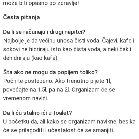
može biti opasno po zdravlje!
Česta pitanja
Da li se računaju i drugi napitci?
Najbolje je da većinu unosa čisti voda. Čajevi, kafe i
sokovi ne hidriraju isto kao čista voda, a neki čak i
dehidriraju (kao kafa).
Šta ako ne mogu da popijem toliko?
Počnite postepeno. Ako trenutno pijete 1l,
povećajte na 1.5l, pa na 2l. Organizam će se
vremenom navići.
Da li ću stalno ići u toalet?
U početku da, ali kako se organizam navikne, besika
će se prilagoditi i učestalost će se smanjiti.