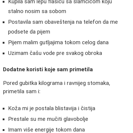
Kupila sam lepu flašicu sa slamčicom koju
stalno nosim sa sobom
Postavila sam obaveštenja na telefon da me
podsete da pijem
Pijem malim gutljajima tokom celog dana
Uzimam čašu vode pre svakog obroka
Dodatne koristi koje sam primetila
Pored gubitka kilograma i ravnijeg stomaka,
primetila sam i:
Koža mi je postala blistavija i čistija
Prestale su me mučiti glavobolje
Imam više energije tokom dana