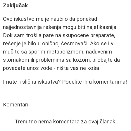
Zaključak
Ovo iskustvo me je naučilo da ponekad
najjednostavnija rešenja mogu biti najefikasnija.
Dok sam trošila pare na skupocene preparate,
rešenje je bilo u običnoj česmovači. Ako se i vi
mučite sa sporim metabolizmom, naduvenim
stomakom ili problemima sa kožom, probajte da
povećate unos vode - ništa vas ne koša!
Imate li slična iskustva? Podelite ih u komentarima!
Komentari
Trenutno nema komentara za ovaj članak.