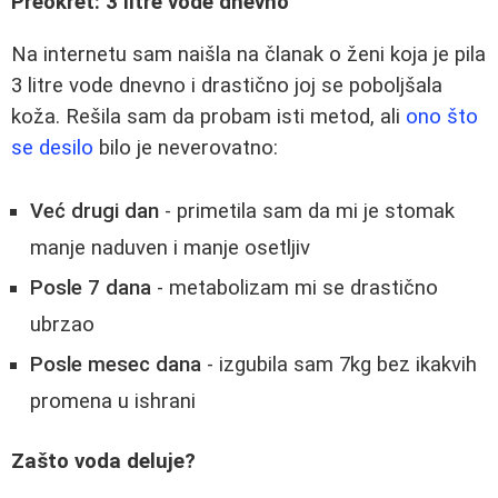
Preokret: 3 litre vode dnevno
Na internetu sam naišla na članak o ženi koja je pila
3 litre vode dnevno i drastično joj se poboljšala
koža. Rešila sam da probam isti metod, ali
ono što
se desilo
bilo je neverovatno:
Već drugi dan
- primetila sam da mi je stomak
manje naduven i manje osetljiv
Posle 7 dana
- metabolizam mi se drastično
ubrzao
Posle mesec dana
- izgubila sam 7kg bez ikakvih
promena u ishrani
Zašto voda deluje?