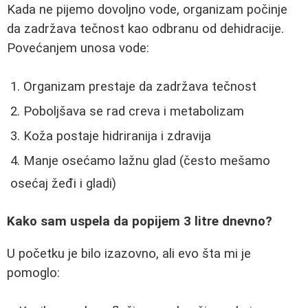
Kada ne pijemo dovoljno vode, organizam počinje
da zadržava tečnost kao odbranu od dehidracije.
Povećanjem unosa vode:
Organizam prestaje da zadržava tečnost
Poboljšava se rad creva i metabolizam
Koža postaje hidriranija i zdravija
Manje osećamo lažnu glad (često mešamo
osećaj žeđi i gladi)
Kako sam uspela da popijem 3 litre dnevno?
U početku je bilo izazovno, ali evo šta mi je
pomoglo: