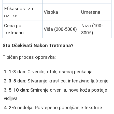
Efikasnost za
Visoka
Umerena
oziljke
Cena po
Niža (100-
Viša (200-500€)
tretmanu
300€)
Šta Očekivati Nakon Tretmana?
Tipičan proces oporavka:
1-3 dan:
Crvenilo, otok, osećaj peckanja
3-5 dan:
Stvaranje krastica, intenzivno ljuštenje
5-10 dan:
Smirenje crvenila, nova koža postaje
vidljiva
2-6 nedelja:
Postepeno poboljšanje teksture