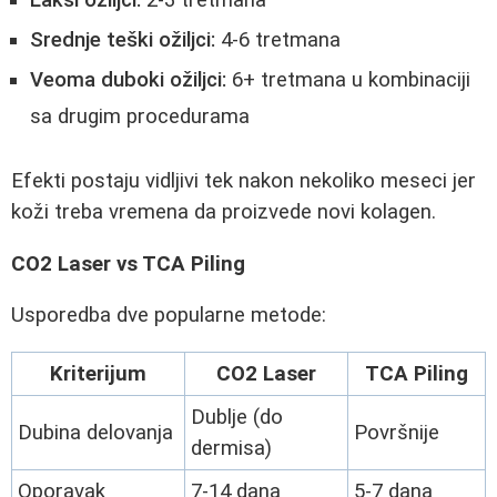
Lakši ožiljci:
2-3 tretmana
Srednje teški ožiljci:
4-6 tretmana
Veoma duboki ožiljci:
6+ tretmana u kombinaciji
sa drugim procedurama
Efekti postaju vidljivi tek nakon nekoliko meseci jer
koži treba vremena da proizvede novi kolagen.
CO2 Laser vs TCA Piling
Usporedba dve popularne metode:
Kriterijum
CO2 Laser
TCA Piling
Dublje (do
Dubina delovanja
Površnije
dermisa)
Oporavak
7-14 dana
5-7 dana