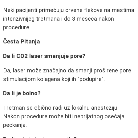
Neki pacijenti primećuju crvene flekove na mestima
intenzivnijeg tretmana i do 3 meseca nakon
procedure.
Česta Pitanja
Da li CO2 laser smanjuje pore?
Da, laser može značajno da smanji proširene pore
stimulacijom kolagena koji ih "podupire".
Da li je bolno?
Tretman se obično radi uz lokalnu anesteziju.
Nakon procedure može biti neprijatnog osećaja
peckanja.