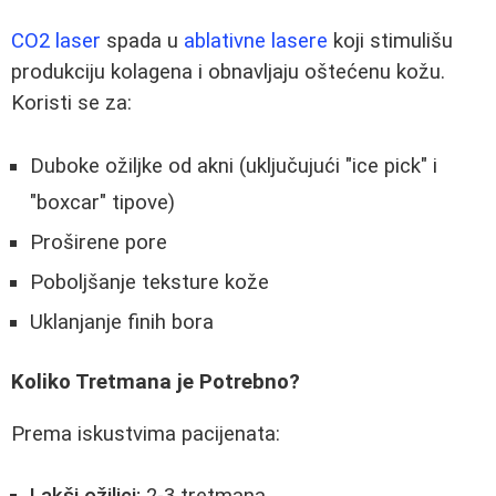
CO2 laser
spada u
ablativne lasere
koji stimulišu
produkciju kolagena i obnavljaju oštećenu kožu.
Koristi se za:
Duboke ožiljke od akni (uključujući "ice pick" i
"boxcar" tipove)
Proširene pore
Poboljšanje teksture kože
Uklanjanje finih bora
Koliko Tretmana je Potrebno?
Prema iskustvima pacijenata: