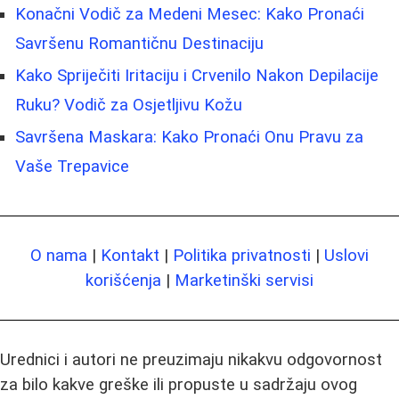
Konačni Vodič za Medeni Mesec: Kako Pronaći
Savršenu Romantičnu Destinaciju
Kako Spriječiti Iritaciju i Crvenilo Nakon Depilacije
Ruku? Vodič za Osjetljivu Kožu
Savršena Maskara: Kako Pronaći Onu Pravu za
Vaše Trepavice
O nama
|
Kontakt
|
Politika privatnosti
|
Uslovi
korišćenja
|
Marketinški servisi
Urednici i autori ne preuzimaju nikakvu odgovornost
za bilo kakve greške ili propuste u sadržaju ovog