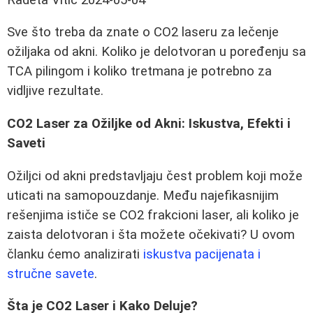
Sve što treba da znate o CO2 laseru za lečenje
ožiljaka od akni. Koliko je delotvoran u poređenju sa
TCA pilingom i koliko tretmana je potrebno za
vidljive rezultate.
CO2 Laser za Ožiljke od Akni: Iskustva, Efekti i
Saveti
Ožiljci od akni predstavljaju čest problem koji može
uticati na samopouzdanje. Među najefikasnijim
rešenjima ističe se CO2 frakcioni laser, ali koliko je
zaista delotvoran i šta možete očekivati? U ovom
članku ćemo analizirati
iskustva pacijenata i
stručne savete
.
Šta je CO2 Laser i Kako Deluje?