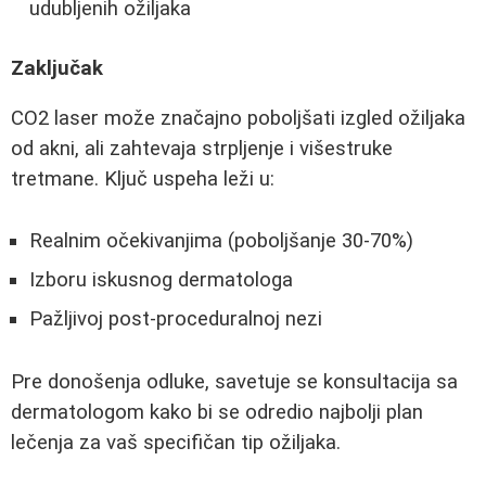
udubljenih ožiljaka
Zaključak
CO2 laser može značajno poboljšati izgled ožiljaka
od akni, ali zahtevaja strpljenje i višestruke
tretmane. Ključ uspeha leži u:
Realnim očekivanjima (poboljšanje 30-70%)
Izboru iskusnog dermatologa
Pažljivoj post-proceduralnoj nezi
Pre donošenja odluke, savetuje se konsultacija sa
dermatologom kako bi se odredio najbolji plan
lečenja za vaš specifičan tip ožiljaka.